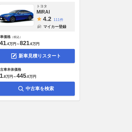
トヨタ
MIRAI
4.
2
111件
マイカー登録
車価格
（税込）
41
821
.
4万円
～
.
6万円
新車見積りスタート
古車本体価格
1
445
.
8万円
～
.
0万円
中古車を検索