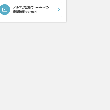
メルマガ登録でcarview!の
最新情報をcheck!