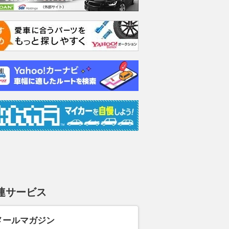
G
G
G エ
ケージ
支払総額
支払総額
115
.
150
.
4
3
万円
万円
支払総額
188
.
0
連サービス
メールマガジン