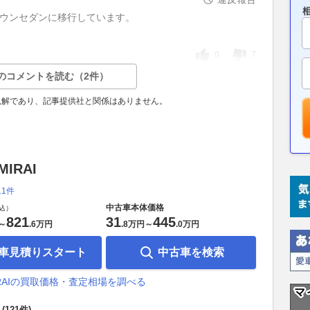
クラウンセダンに移行しています。
0
7
のコメントを読む（2件）
見解であり、記事提供社と関係はありません。
IRAI
11件
中古車本体価格
込）
821
31
445
～
.
6万円
.
8万円
～
.
0万円
車見積りスタート
中古車を検索
IRAIの買取価格・査定相場を調べる
(121件)