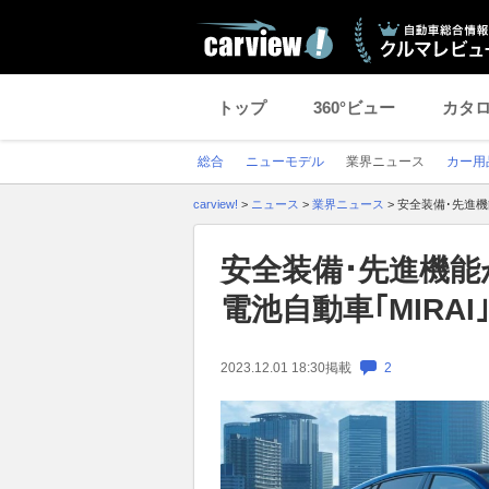
トップ
360°ビュー
カタ
総合
ニューモデル
業界ニュース
カー用
carview!
>
ニュース
>
業界ニュース
>
安全装備･先進機
安全装備･先進機能
電池自動車｢MIRA
2023.12.01 18:30
掲載
2