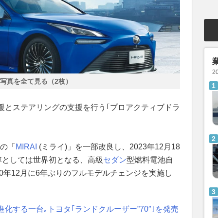
2
写真を全て見る（2枚）
援とステアリングの支援を行う｢プロアクティブドラ
)の「
MIRAI
(ミライ)」を一部改良し、2023年12月18
車としては世界初となる、高級
セダン
型燃料電池自
20年12月に6年ぶりのフルモデルチェンジを実施し
化する一台｡トヨタ｢ランドクルーザー”70″｣を発売