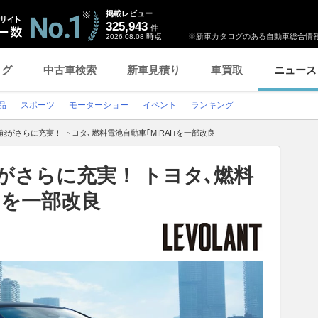
掲載レビュー
325,943
件
時点
※新車カタログのある自動車総合情報
2026.08.08
ログ
中古車検索
新車見積り
車買取
ニュース
品
スポーツ
モーターショー
イベント
ランキング
能がさらに充実！ トヨタ､燃料電池自動車｢MIRAI｣を一部改良
がさらに充実！ トヨタ､燃料
I｣を一部改良