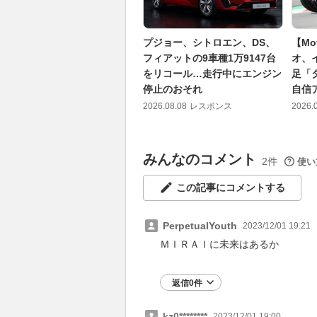
プジョー、シトロエン、DS、
【M
フィアットの9車種1万9147台
オ、
をリコール…走行中にエンジン
足「
停止のおそれ
自信
2026.08.08
レスポンス
2026.
みんなのコメント
2件
使い
この記事にコメントする
PerpetualYouth
2023/12/01 19:21
ＭＩＲＡＩに未来はあるか
返信0件
kz0********
2023/12/01 19:00