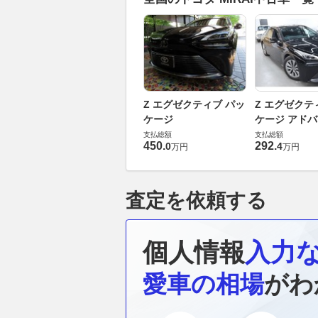
Z エグゼクティブ パッ
Z エグゼクテ
ケージ
ケージ アド
ドライブ
支払総額
支払総額
450
.
292
.
0
4
万円
万円
査定を依頼する
個人情報
入力
愛車の相場
がわ