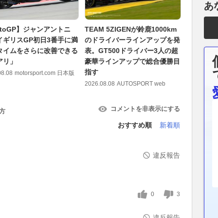
あ
otoGP】ジャンアントニ
TEAM 5ZIGENが鈴鹿1000km
ボタンで
イギリスGP初日3番手に満
のドライバーラインアップを発
掛からない
タイムをさらに改善できる
表。GT500ドライバー3人の超
獄の連打
アリ」
豪華ラインアップで総合優勝目
「クセ強
指す
08.08
motorsport.com 日本版
2026.08.08
2026.08.08
AUTOSPORT web
コメントを非表示にする
方
おすすめ順
新着順
違反報告
0
3
違反報告