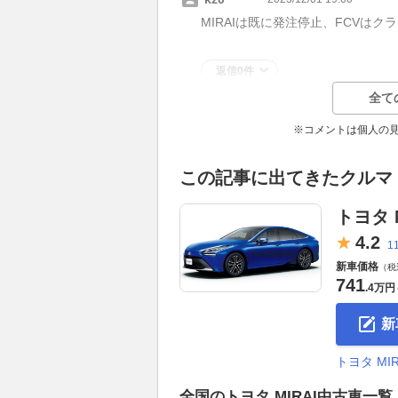
MIRAIは既に発注停止、FCVは
返信0件
全て
※コメントは個人の
この記事に出てきたクルマ
トヨタ M
4.
2
1
新車価格
（税
741
.
4万円
新
トヨタ M
全国のトヨタ MIRAI中古車一覧