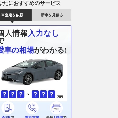
なたにおすすめのサービス
車査定を依頼
新車を見積る
もキーでもエンジンが
ダイハツムーヴ＆キャンバスが
『シビックタ
!? 運が悪いと「地
激進化！ セオリーとストライ
御を活かして
」 米兵を苦しめた
プのいいとこどり特別仕様車に
調整、ブリッ
個人情報
入力なし
の軍用車」とは
注目!!
グ「DAMPER 
で
乗りものニュース
2026.08.08
ベストカーWeb
2026.08.08
レス
愛車の相場
がわかる!