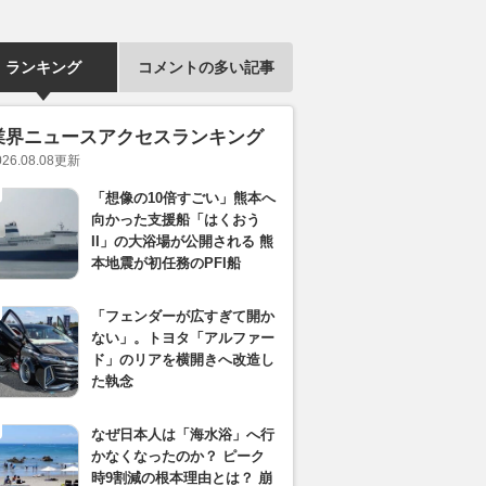
ランキング
コメントの多い記事
業界ニュースアクセスランキング
026.08.08
更新
「想像の10倍すごい」熊本へ
向かった支援船「はくおう
II」の大浴場が公開される 熊
本地震が初任務のPFI船
「フェンダーが広すぎて開か
ない」。トヨタ「アルファー
ド」のリアを横開きへ改造し
た執念
なぜ日本人は「海水浴」へ行
かなくなったのか？ ピーク
時9割減の根本理由とは？ 崩