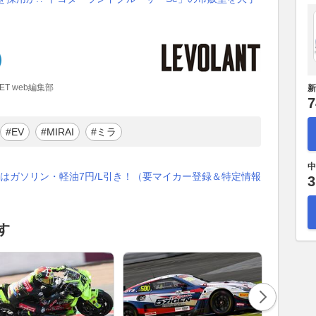
EET web編集部
新
7
#EV
#MIRAI
#ミラ
中
はガソリン・軽油7円/L引き！（要マイカー登録＆特定情報
3
す