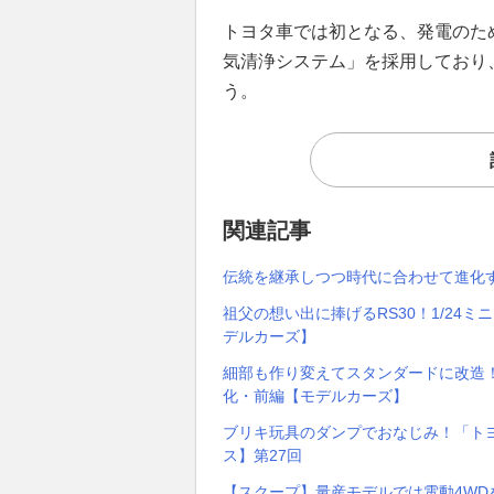
トヨタ車では初となる、発電のた
気清浄システム」を採用しており、
う。
関連記事
伝統を継承しつつ時代に合わせて進化する
祖父の想い出に捧げるRS30！1/24
デルカーズ】
細部も作り変えてスタンダードに改造！1
化・前編【モデルカーズ】
ブリキ玩具のダンプでおなじみ！「ト
ス】第27回
【スクープ】量産モデルでは電動4WD