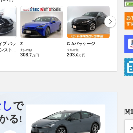
G
ィブ パッ
Z
G Aパッケージ
支払総額
バンスト
支払総額
支払総額
228
.
0
万円
308
.
203
.
7
6
万円
万円
なし
で
関
かる!