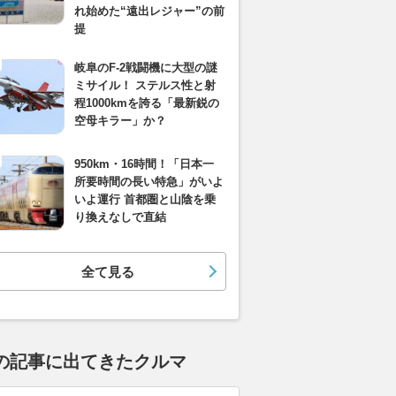
れ始めた“遠出レジャー”の前
提
岐阜のF-2戦闘機に大型の謎
ミサイル！ ステルス性と射
程1000kmを誇る「最新鋭の
空母キラー」か？
950km・16時間！「日本一
所要時間の長い特急」がいよ
いよ運行 首都圏と山陰を乗
り換えなしで直結
全て見る
の記事に出てきたクルマ