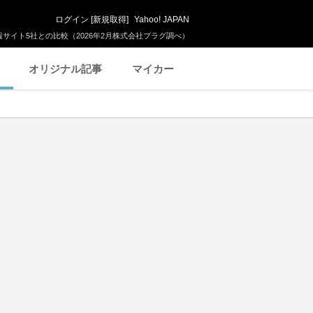
ログイン
[
新規取得
]
Yahoo! JAPAN
サイト5社との比較（2026年2月株式会社プラグ調べ）
オリジナル記事
マイカー