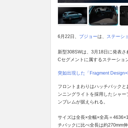
6月22日、
プジョー
は、
ステーシ
新型308SWは、3月18日に発表
Cセグメントに属するステーショ
突如出現した「Fragment Desig
フロントまわりはハッチバックと
ンニングライトを採用したシャー
ンブレムが据えられる。
サイズは全長×全幅×全高＝4636×1
チバックに比べ全長は約270mm