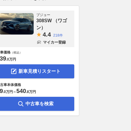
プジョー
308SW （ワゴ
ン）
4.
4
218件
マイカー登録
車価格
（税込）
39
.
0万円
新車見積りスタート
古車本体価格
9
540
.
0万円
～
.
8万円
中古車を検索