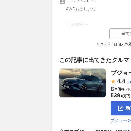
2021/6/22 19:03
4WDも欲しいな
返信0件
全て
※コメントは個人の
この記事に出てきたクルマ
プジョー
4.
4
2
新車価格
（税
539
.
0万円
新
プジョー 