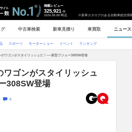
掲載レビュー
325,921
件
時点
※新車カタログのある自動車総合情報
2026.08.08
ログ
中古車検索
新車見積り
車買取
ニュース
品
スポーツ
モーターショー
イベント
ランキング
のワゴンがスタイリッシュだ！──新型プジョー308SW登場
のワゴンがスタイリッシュ
308SW登場
新
6