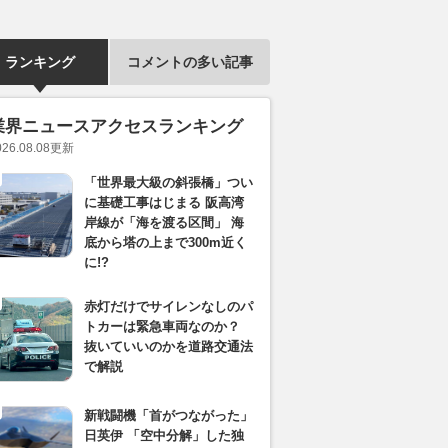
ランキング
コメントの多い記事
業界ニュースアクセスランキング
026.08.08
更新
「世界最大級の斜張橋」つい
に基礎工事はじまる 阪高湾
岸線が「海を渡る区間」 海
底から塔の上まで300m近く
に!?
赤灯だけでサイレンなしのパ
トカーは緊急車両なのか？
抜いていいのかを道路交通法
で解説
新戦闘機「首がつながった」
日英伊 「空中分解」した独