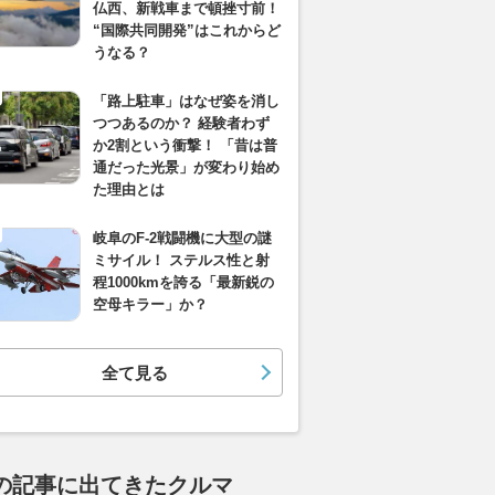
仏西、新戦車まで頓挫寸前！
“国際共同開発”はこれからど
うなる？
「路上駐車」はなぜ姿を消し
つつあるのか？ 経験者わず
か2割という衝撃！ 「昔は普
通だった光景」が変わり始め
た理由とは
岐阜のF-2戦闘機に大型の謎
ミサイル！ ステルス性と射
程1000kmを誇る「最新鋭の
空母キラー」か？
全て見る
の記事に出てきたクルマ