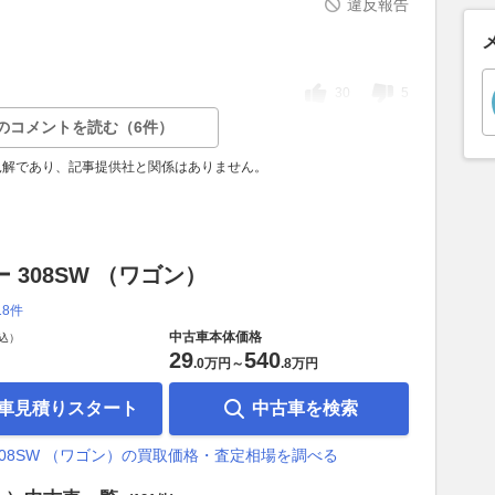
違反報告
30
5
のコメントを読む（6件）
見解であり、記事提供社と関係はありません。
 308SW （ワゴン）
18件
中古車本体価格
込）
29
540
.
0万円
～
.
8万円
車見積りスタート
中古車を検索
308SW （ワゴン）の買取価格・査定相場を調べる