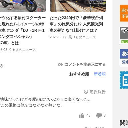
ーツ化する原付スクーター
たった2340円で「豪華寝台列
愛車と自
に現れたF-1イメージの特
車」の旅気分に!? 人気観光列
輪車安全
車 ホンダ「DJ・1R F-1
車の新たな“仕掛け”とは？
止強化運
ニングスペシャル」
イクライ
2026.08.08
乗りものニュース
87年）とは
2026.08.08
08.08
くるまのニュース
コメントを非表示にする
方
おすすめ順
新着順
違反報告
目も地味だったけど今度のはだいぶカッコ良くなった。
でこの風格は他ではなかなか無いな。
48
3
関