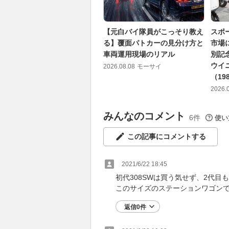
【元白バイ隊員がこっそり教え
スポ
る】覆面パトカーの見分け方と
市場
車両運用現場のリアル
別記念
ウイ
2026.08.08
モーサイ
（19
2026.
みんなのコメント
6件
使い
この記事にコメントする
2021/6/22 18:45
初代308SWは買う気せず、2代
このサイズのステーションワゴン
返信0件