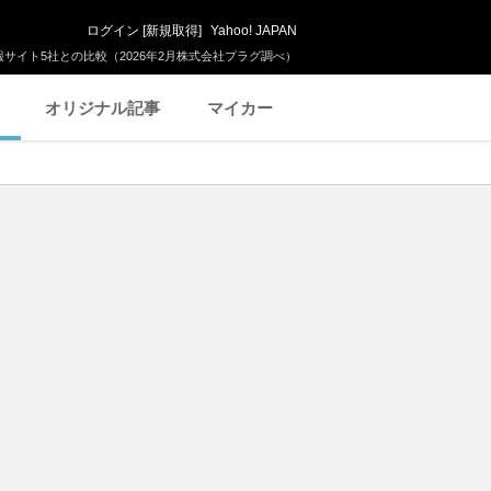
ログイン
[
新規取得
]
Yahoo! JAPAN
サイト5社との比較（2026年2月株式会社プラグ調べ）
オリジナル記事
マイカー