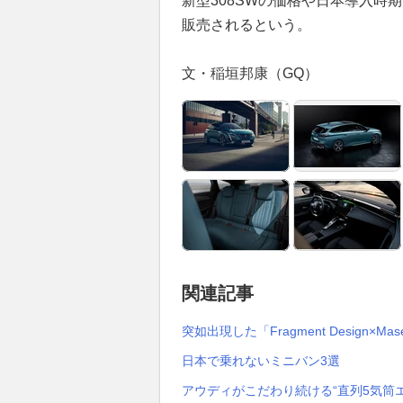
新型308SWの価格や日本導入時
販売されるという。
文・稲垣邦康（GQ）
関連記事
突如出現した「Fragment Design×M
日本で乗れないミニバン3選
アウディがこだわり続ける“直列5気筒