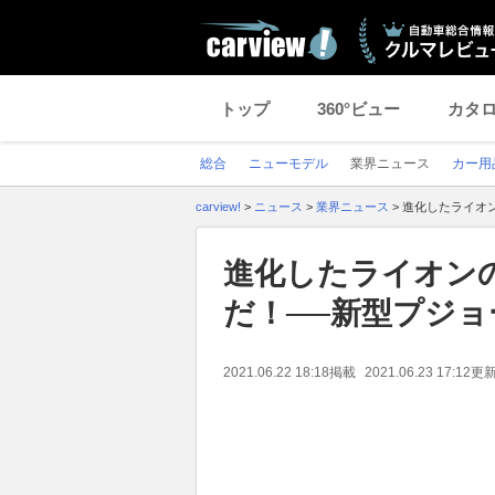
トップ
360°ビュー
カタ
総合
ニューモデル
業界ニュース
カー用
carview!
>
ニュース
>
業界ニュース
>
進化したライオン
進化したライオン
だ！──新型プジョー
2021.06.22 18:18
掲載
2021.06.23 17:12
更