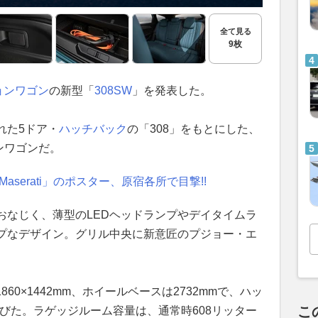
全て見る
9枚
ョンワゴン
の新型「
308SW
」を発表した。
された5ドア・
ハッチバック
の「308」をもとにした、
ンワゴンだ。
n×Maserati」のポスター、原宿各所で目撃!!
おなじく、薄型のLEDヘッドランプやデイタイムラ
プなデザイン。グリル中央に新意匠のプジョー・エ
860×1442mm、ホイールベースは2732mmで、ハッ
こ
伸びた。ラゲッジルーム容量は、通常時608リッター