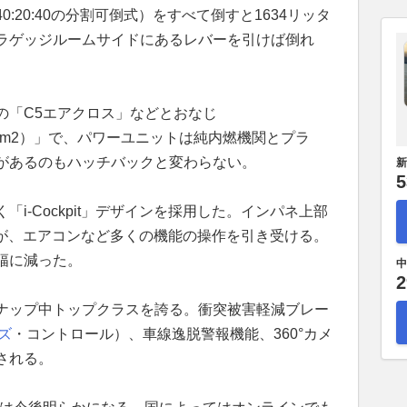
:20:40の分割可倒式）をすべて倒すと1634リッタ
ラゲッジルームサイドにあるレバーを引けば倒れ
の「C5エアクロス」などとおなじ
r Platform2）」で、パワーユニットは純内燃機関とプラ
があるのもハッチバックと変わらない。
新
5
i-Cockpit」デザインを採用した。インパネ上部
ンが、エアコンなど多くの機能の操作を引き受ける。
幅に減った。
中
2
ナップ中トップクラスを誇る。衝突被害軽減ブレー
ズ
・コントロール）、車線逸脱警報機能、360°カメ
される。