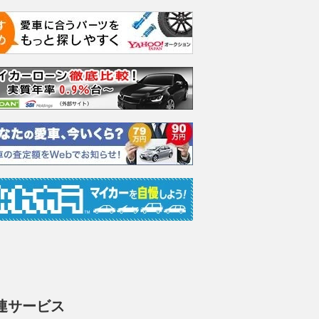
分を守る秋の約束。二
SUV人気の今だからこそ“逆に
日産『GT-R』
運転推進運動と盗難防
新鮮”!? 走り・快適性・品格を
級ハイブリッド
動がもたらす安心のバ
兼ね備え むしろ若い世代に刺
ンを予測！
フ
さりそうな「低くてカッコいい
2026.08.08
レス
国産セダン」3選
WEBヤングマシン
2026.08.08
VAGUE
連サービス