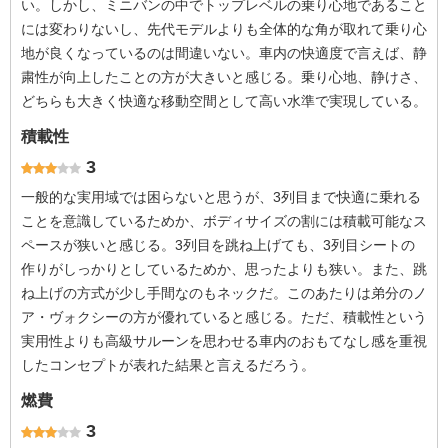
い。しかし、ミニバンの中でトップレベルの乗り心地であること
には変わりないし、先代モデルよりも全体的な角が取れて乗り心
地が良くなっているのは間違いない。車内の快適度で言えば、静
粛性が向上したことの方が大きいと感じる。乗り心地、静けさ、
どちらも大きく快適な移動空間として高い水準で実現している。
積載性
3
一般的な実用域では困らないと思うが、3列目まで快適に乗れる
ことを意識しているためか、ボディサイズの割には積載可能なス
ペースが狭いと感じる。3列目を跳ね上げても、3列目シートの
作りがしっかりとしているためか、思ったよりも狭い。また、跳
ね上げの方式が少し手間なのもネックだ。このあたりは弟分のノ
ア・ヴォクシーの方が優れていると感じる。ただ、積載性という
実用性よりも高級サルーンを思わせる車内のおもてなし感を重視
したコンセプトが表れた結果と言えるだろう。
燃費
3