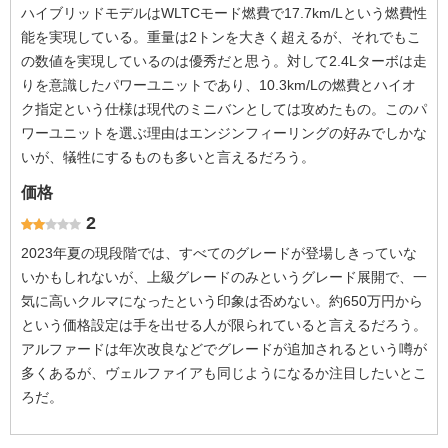
ハイブリッドモデルはWLTCモード燃費で17.7km/Lという燃費性
能を実現している。重量は2トンを大きく超えるが、それでもこ
の数値を実現しているのは優秀だと思う。対して2.4Lターボは走
りを意識したパワーユニットであり、10.3km/Lの燃費とハイオ
ク指定という仕様は現代のミニバンとしては攻めたもの。このパ
ワーユニットを選ぶ理由はエンジンフィーリングの好みでしかな
いが、犠牲にするものも多いと言えるだろう。
価格
2
2023年夏の現段階では、すべてのグレードが登場しきっていな
いかもしれないが、上級グレードのみというグレード展開で、一
気に高いクルマになったという印象は否めない。約650万円から
という価格設定は手を出せる人が限られていると言えるだろう。
アルファードは年次改良などでグレードが追加されるという噂が
多くあるが、ヴェルファイアも同じようになるか注目したいとこ
ろだ。