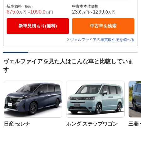
新車価格
中古車本体価格
（税込）
675
1090
23
1299
.0
.0
.0
.0
万円〜
万円
万円〜
万円
新車見積もり(無料)
中古車を検索
ヴェルファイアの車買取相場を調べる
ヴェルファイアを見た人はこんな車と比較していま
す
日産 セレナ
ホンダ ステップワゴン
三菱 