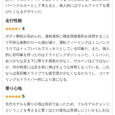
パーソナルカーとして考えると、個人的にはヴェルファイアを選
びたくなるデザインだ。
走行性能
4
ボディ剛性が高められ、適材適所に構造用接着剤を採用すること
で不快な振動やロール感が減り、運転フィーリングはミニバンク
ラスではトップレベルでスッキリとしている印象だ。また、個人
的に好印象を持ったのはドライビングポジションだ。ミニバンに
ありがちな足を下に降ろす感覚が少なく、サルーンほどではない
が、SUV程度には足を前に伸ばすような体勢となっている。これ
ならば長距離ドライブでも疲労度が少なくなるだろうし、コーナ
リングもドライバー的により楽になる。
乗り心地
5
先代モデルも乗り心地は良好であったため、フルモデルチェンジ
ということを考えると驚くほどの進化は実感しにくいかもしれな