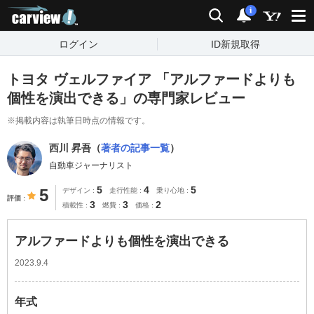
carview!
検索
通知
i
ログイン
ID新規取得
トヨタ ヴェルファイア 「アルファードよりも
個性を演出できる」の専門家レビュー
※掲載内容は執筆日時点の情報です。
西川 昇吾（
著者の記事一覧
）
自動車ジャーナリスト
5
4
5
5
デザイン
走行性能
乗り心地
評価
3
3
2
積載性
燃費
価格
アルファードよりも個性を演出できる
2023.9.4
年式