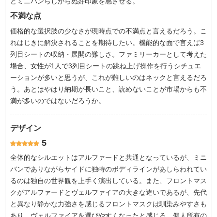
どミニバンらしからぬ好印象を感させる。
不満な点
価格的な選択肢の少なさが現時点での不満点と言えるだろう。こ
れはじきに解決されることを期待したい。機能的な面で言えば3
列目シートの収納・展開の難しさ。ファミリーカーとして考えた
場合、女性が1人で3列目シートの跳ね上げ操作を行うシチュエ
ーションが多いと思うが、これが難しいのはネックと言えるだろ
う。あとはやはり納期が長いこと、読めないことが市場からも不
満が多いのではないだろうか。
デザイン
5
全体的なシルエットはアルファードと共通となっているが、ミニ
バンでありながらサイドに独特のボディラインがあしらわれてい
るのは独自の世界観を上手く演出している。また、フロントマス
クがアルファードとヴェルファイアの大きな違いであるが、先代
と異なり静かな力強さを感じるフロントマスクは馴染みやすさも
あり、ヴェルファイアを選びやすくなったと感じる。個人所有の