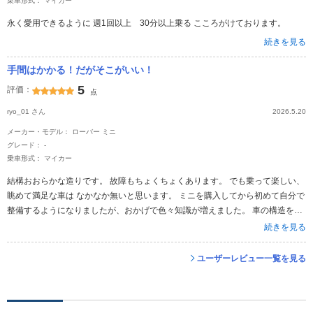
乗車形式： マイカー
永く愛用できるように 週1回以上 30分以上乗る こころがけております。
続きを見る
手間はかかる！だがそこがいい！
5
評価：
点
ryo_01 さん
2026.5.20
メーカー・モデル： ローバー ミニ
グレード： -
乗車形式： マイカー
結構おおらかな造りです。 故障もちょくちょくあります。 でも乗って楽しい、
眺めて満足な車は なかなか無いと思います。 ミニを購入してから初めて自分で
整備するようになりましたが、おかげで色々知識が増えました。 車の構造を学
ぶ良い教材です。 (難しい所は流石に整備工場にお任せします)
続きを見る
ユーザーレビュー一覧を見る