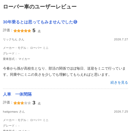
ローバー車のユーザーレビュー
30年乗るとは思ってもみませんでした😅
5
評価：
点
リックちん さん
2026.7.27
メーカー・モデル： ローバー ミニ
グレード： -
乗車形式： マイカー
今春から孫が高校生となり、部活の関係でほぼ毎日、送迎をミニで行っていま
す。同乗中にミニの良さを少しでも理解してもらえればと思います。
続きを見る
人車 一体間隔
3
評価：
点
hatigomaru さん
2026.7.25
メーカー・モデル： ローバー ミニ
グレード： -