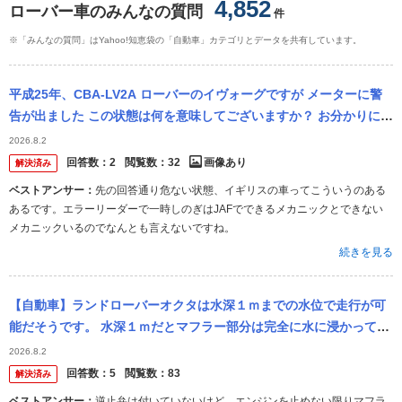
4,852
ローバー車のみんなの質問
件
※「みんなの質問」はYahoo!知恵袋の「自動車」カテゴリとデータを共有しています。
平成25年、CBA-LV2A ローバーのイヴォーグですが メーターに警
告が出ました この状態は何を意味してございますか？ お分かりにな
れば宜しくお願い申し上げます 急を要する故障か？
2026.8.2
回答数：
2
閲覧数：
32
画像あり
解決済み
ベストアンサー：
先の回答通り危ない状態、イギリスの車ってこういうのある
あるです。エラーリーダーで一時しのぎはJAFでできるメカニックとできない
メカニックいるのでなんとも言えないですね。
続きを見る
【自動車】ランドローバーオクタは水深１ｍまでの水位で走行が可
能だそうです。 水深１ｍだとマフラー部分は完全に水に浸かってい
ると思いますがなぜマフラー内に水...
2026.8.2
回答数：
5
閲覧数：
83
解決済み
ベストアンサー：
逆止弁は付いていないけど、エンジンを止めない限りマフラ