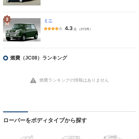
ミニ
4.3
点
（372件）
燃費（JC08）ランキング
燃費ランキングの情報はありません
ローバーをボディタイプから探す