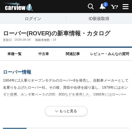
carview!
検索
通知
i
ログイン
ID新規取得
ローバー(ROVER)の新車情報・カタログ
2026.08.08
15
更新日：
掲載車種数：
車種一覧
中古車
関連記事
レビュー・
みんなの質問
ローバー情報
1904年に2人乗りオープンモデルのローバー8を発売し、自動車メーカーとして
名乗りを上げたローバー社。その後、買収や合併を繰り返し、1979年にはホン
ダと提携。ホンダ車ベースの200、800などを発売した。1986年にはローバー
グループと改称。その後、1994年にBMWに買収されると、2000年にはローバ
ーグループは分割され、ローバー部門は投資グループに売却されることとな
もっと見る
る。以降、MGローバーと改称するも、2006年以降、ブランドとしてのローバ
ーは事実上消滅した状態となっている。