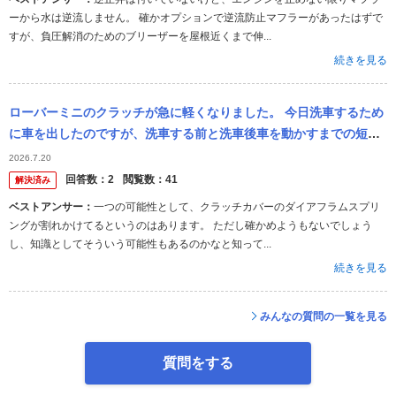
ーから水は逆流しません。 確かオプションで逆流防止マフラーがあったはずで
すが、負圧解消のためのブリーザーを屋根近くまで伸...
続きを見る
ローバーミニのクラッチが急に軽くなりました。 今日洗車するため
に車を出したのですが、洗車する前と洗車後車を動かすまでの短時
間でクラッチが体感できるほど軽くなっていました。
2026.7.20
回答数：
2
閲覧数：
41
解決済み
ベストアンサー：
一つの可能性として、クラッチカバーのダイアフラムスプリ
ングが割れかけてるというのはあります。 ただし確かめようもないでしょう
し、知識としてそういう可能性もあるのかなと知って...
続きを見る
みんなの質問の一覧を見る
質問をする