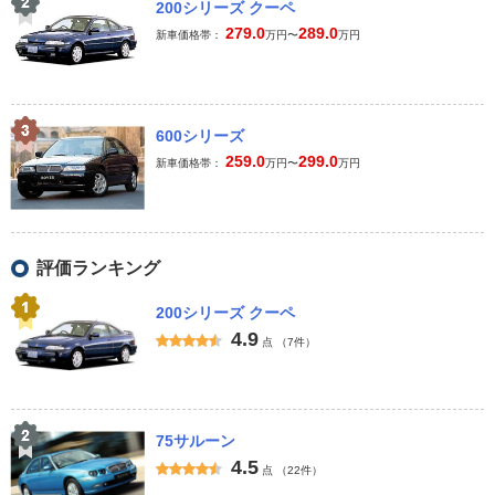
200シリーズ クーペ
279.0
289.0
新車価格帯：
万円〜
万円
600シリーズ
259.0
299.0
新車価格帯：
万円〜
万円
評価ランキング
200シリーズ クーペ
4.9
点
（7件）
75サルーン
4.5
点
（22件）