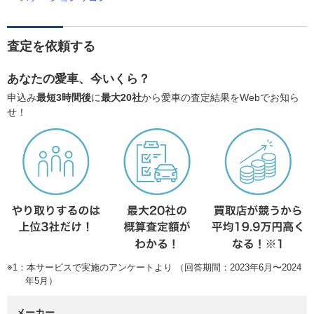
査定を依頼する
あなたの愛車、今いくら？
申込み
最短3時間後
に
最大20社
から愛車の査定結果をWebでお知ら
せ！
※1：本サービスで実施のアンケートより （回答期間：2023年6月〜2024
年5月）
メーカー