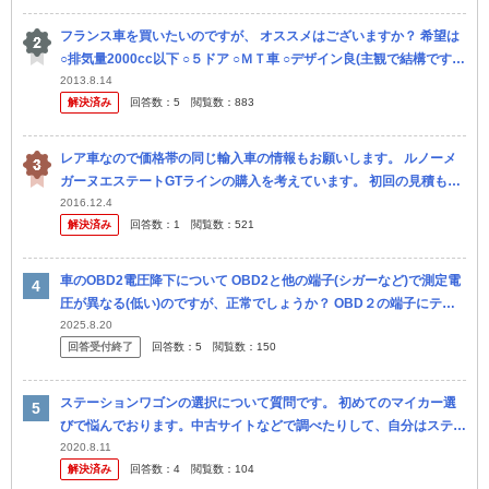
フランス車を買いたいのですが、 オススメはございますか？ 希望は
○排気量2000cc以下 ○５ドア ○ＭＴ車 ○デザイン良(主観で結構です)
ぐらいです。 予算は低ければ低いほど良いのです...
2013.8.14
解決済み
回答数：
5
閲覧数：
883
レア車なので価格帯の同じ輸入車の情報もお願いします。 ルノーメ
ガーヌエステートGTラインの購入を考えています。 初回の見積もり
で車両価格¥2,860,000の約10%の値引きを提示してもらいま...
2016.12.4
解決済み
回答数：
1
閲覧数：
521
車のOBD2電圧降下について OBD2と他の端子(シガーなど)で測定電
圧が異なる(低い)のですが、正常でしょうか？ OBD２の端子にテス
ターを当てると 停止中11V程度 アイドリング中11...
2025.8.20
回答受付終了
回答数：
5
閲覧数：
150
ステーションワゴンの選択について質問です。 初めてのマイカー選
びで悩んでおります。中古サイトなどで調べたりして、自分はステー
ションワゴンという形が好きだなと思いました。 試乗等をしたこと
2020.8.11
解決済み
回答数：
4
閲覧数：
104
がない...