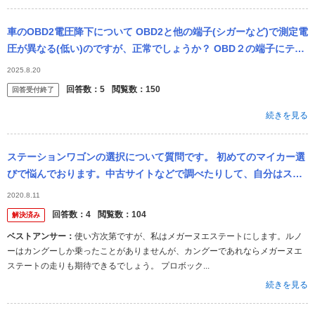
車のOBD2電圧降下について OBD2と他の端子(シガーなど)で測定電
圧が異なる(低い)のですが、正常でしょうか？ OBD２の端子にテス
ターを当てると 停止中11V程度 アイドリング中11...
2025.8.20
回答数：
5
閲覧数：
150
回答受付終了
続きを見る
ステーションワゴンの選択について質問です。 初めてのマイカー選
びで悩んでおります。中古サイトなどで調べたりして、自分はステ
ーションワゴンという形が好きだなと思いました。 試乗等をしたこ
2020.8.11
とがない...
回答数：
4
閲覧数：
104
解決済み
ベストアンサー：
使い方次第ですが、私はメガーヌエステートにします。ルノ
ーはカングーしか乗ったことがありませんが、カングーであれならメガーヌエ
ステートの走りも期待できるでしょう。 プロボック...
続きを見る