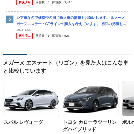
解決済み
回答数：
3
閲覧数：
3,416
す。よ...
レア車なので価格帯の同じ輸入車の情報もお願いします。 ルノーメ
ガーヌエステートGTラインの購入を考えています。 初回の見積もり
で車両価格¥2,860,000の約10%の値引きを提示してもらいま...
2016.12.4
解決済み
回答数：
1
閲覧数：
521
メガーヌ エステート（ワゴン）を見た人はこんな車
と比較しています
スバル レヴォーグ
トヨタ カローラツーリン
ボルボ
グハイブリッド