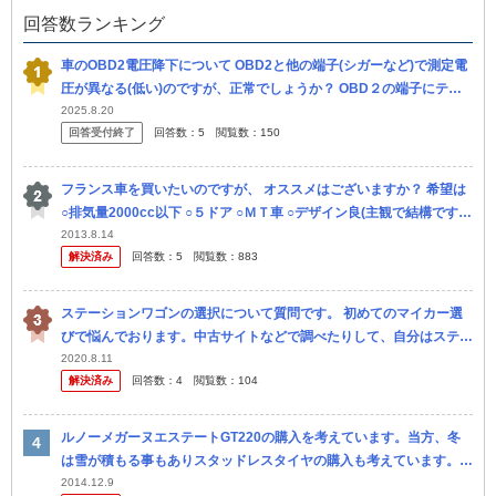
回答数ランキング
車のOBD2電圧降下について OBD2と他の端子(シガーなど)で測定電
圧が異なる(低い)のですが、正常でしょうか？ OBD２の端子にテス
ターを当てると 停止中11V程度 アイドリング中11...
2025.8.20
回答受付終了
回答数：
5
閲覧数：
150
フランス車を買いたいのですが、 オススメはございますか？ 希望は
○排気量2000cc以下 ○５ドア ○ＭＴ車 ○デザイン良(主観で結構です)
ぐらいです。 予算は低ければ低いほど良いのです...
2013.8.14
解決済み
回答数：
5
閲覧数：
883
ステーションワゴンの選択について質問です。 初めてのマイカー選
びで悩んでおります。中古サイトなどで調べたりして、自分はステー
ションワゴンという形が好きだなと思いました。 試乗等をしたこと
2020.8.11
解決済み
回答数：
4
閲覧数：
104
がない...
ルノーメガーヌエステートGT220の購入を考えています。当方、冬
は雪が積もる事もありスタッドレスタイヤの購入も考えています。装
着可能なホイール等知っている方、教えていただければ大変助かりま
2014.12.9