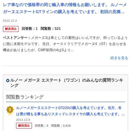
レア車なので価格帯の同じ輸入車の情報もお願いします。 ルノーメ
ガーヌエステートGTラインの購入を考えています。 初回の見積も
りで車両価格¥2,860,000の約10%の値引きを提示してもらいま...
2016.12.4
回答数：
1
閲覧数：
521
解決済み
ベストアンサー：
メガーヌ3は車としての素性はいいんですが、仰っているよう
に既に末期モデルです。 先日、オーストラリアでメガーヌ4（GT）を走らせる
機会がありましたが、CMF採用の4は3より...
続きを見る
ルノー メガーヌ エステート（ワゴン）のみんなの質問ランキ
ング
閲覧数ランキング
ルノーメガーヌエステートGT220の購入を考えています。当方、冬
は雪が積もる事もありスタッドレスタイヤの購入も考えています。装
着可能なホイール等知っている方、教えていただければ大変助かりま
2014.12.9
解決済み
回答数：
3
閲覧数：
3,416
す。よ...