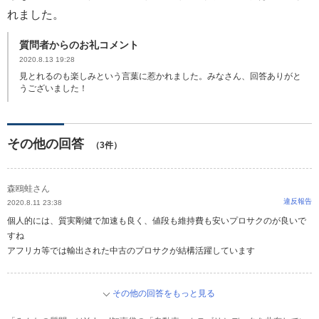
れました。
質問者からのお礼コメント
2020.8.13 19:28
見とれるのも楽しみという言葉に惹かれました。みなさん、回答ありがと
うございました！
その他の回答
（3件）
森鴎蛙さん
違反報告
2020.8.11 23:38
個人的には、質実剛健で加速も良く、値段も維持費も安いプロサクのが良いで
すね
アフリカ等では輸出された中古のプロサクが結構活躍しています
その他の回答をもっと見る