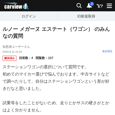
carview!
検索
通知
i
ログイン
ID新規取得
ルノー メガーヌ エステート（ワゴン） のみん
なの質問
知恵袋ユーザーさん
違反報告
2020.8.11 21:01
回答数：
4
閲覧数：
107
解決済み
ステーションワゴンの選択について質問です。
初めてのマイカー選びで悩んでおります。中古サイトなど
で調べたりして、自分はステーションワゴンという形が好
きだなと思いました。
試乗等をしたことがないため、走りとかサスの硬さがとか
はよく分かりません。