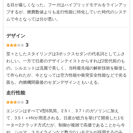
る目が厳しくなった。フーガはハイブリッドモデルをラインアッ
プするが、燃費数値よりも走行性能に特化していた時代のシステ
ムで今となっては分が悪い。
デザイン
3
堂々としたスタイリングは3ボックスセダンの代名詞としてふさ
わしい。一方で日産のデザインテイストからすれば2世代前のも
の。シルエットは流麗で美しく、当時最先端の解析技術を駆使し
て作られたが、今となっては空力性能や衝突安全性能などで劣る
面も。内燃機関最後のセダンデザインともいえる。
走行性能
3
エンジンはすべてV型6気筒。2.5ｌ、3.7ｌのガソリンに加え
て、3.5ｌ＋HVが用意される。日産が総力を挙げて開発した1モ
ーター2クラッチ方式だが、制御が複雑で高価であることから今
や、シーマ、スカイラインなど数少ないモデルが採用するのみ。