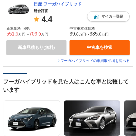
日産 フーガハイブリッド
総合評価
マイカー登録
4.4
新車価格
中古車本体価格
（税込）
551
709
39
385
.9
.9
.8
.0
万円〜
万円
万円〜
万円
新車見積もり(無料)
中古車を検索
フーガハイブリッドの車買取相場を調べる
フーガハイブリッドを見た人はこんな車と比較して
います