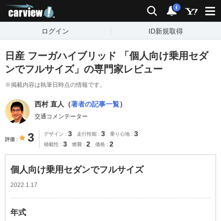
carview!
検索
通知
i
ログイン
ID新規取得
日産 フーガハイブリッド 「個人向け乗用セダ
ンでフルサイズ」の専門家レビュー
※掲載内容は執筆日時点の情報です。
西村 直人（
著者の記事一覧
）
交通コメンテーター
3
3
3
3
デザイン
走行性能
乗り心地
評価
3
2
2
積載性
燃費
価格
個人向け乗用セダンでフルサイズ
2022.1.17
年式