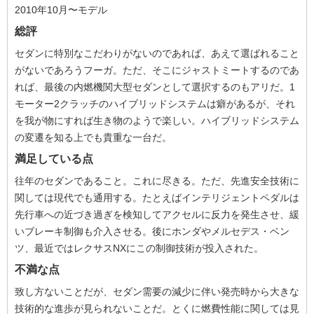
2010年10月〜モデル
総評
セダンに特別なこだわりがないのであれば、あえて選ばれること
がないであろうフーガ。ただ、そこにジャストミートするのであ
れば、最後の内燃機関大型セダンとして選択するのもアリだ。1
モーター2クラッチのハイブリッドシステムは癖があるが、それ
を我が物にすれば生き物のようで楽しい。ハイブリッドシステム
の変遷を知る上でも貴重な一台だ。
満足している点
往年のセダンであること。これに尽きる。ただ、先進安全技術に
関しては現代でも通用する。たとえばインテリジェントペダルは
先行車への近づき過ぎを検知してアクセルに反力を発生させ、緩
いブレーキ制御も介入させる。後にホンダやメルセデス・ベン
ツ、最近ではレクサスNXにこの制御技術が投入された。
不満な点
致し方ないことだが、セダン需要の減少に伴い発売時から大きな
技術的な進歩が見られないことだ。とくに燃費性能に関しては見