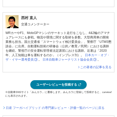
西村 直人
交通コメンテーター
WRカーやF1、MotoGPマシンのサーキット走行をこなし、4&2輪のアマチ
ュアレースにも参戦。物流や環境に関する取材を多数。大型商用車の開発
業務も担当。国土交通省「スマートウェイ検討委員会」、警察庁「UTMS懇
談会」に出席。自動運転技術の研修会（公的／教育／民間）における講師
を継続。警視庁の安全運転管理者法定講習における講師。近著は「2020
年、人工知能は車を運転するのか」（インプレス刊）。
日本カー・オブ・
ザ・イヤー選考委員
。
日本自動車ジャーナリスト協会会員
。
この著者の記事を見る
ユーザーレビューを投稿する
※自動車SNSサイト「みんカラ」に遷移します。みんカラに登録して投稿すると、carview!
にも表示されます。
日産 フーガハイブリッド の専門家レビュー・評価一覧のページに戻る