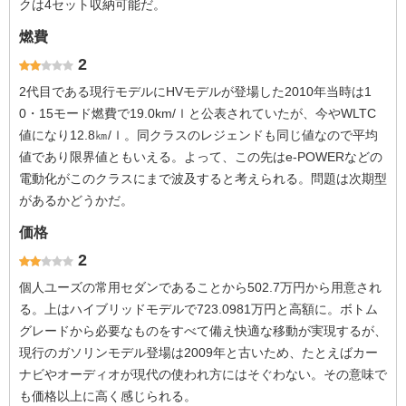
クは4セット収納可能だ。
燃費
2
2代目である現行モデルにHVモデルが登場した2010年当時は1
0・15モード燃費で19.0km/ｌと公表されていたが、今やWLTC
値になり12.8㎞/ｌ。同クラスのレジェンドも同じ値なので平均
値であり限界値ともいえる。よって、この先はe-POWERなどの
電動化がこのクラスにまで波及すると考えられる。問題は次期型
があるかどうかだ。
価格
2
個人ユーズの常用セダンであることから502.7万円から用意され
る。上はハイブリッドモデルで723.0981万円と高額に。ボトム
グレードから必要なものをすべて備え快適な移動が実現するが、
現行のガソリンモデル登場は2009年と古いため、たとえばカー
ナビやオーディオが現代の使われ方にはそぐわない。その意味で
も価格以上に高く感じられる。