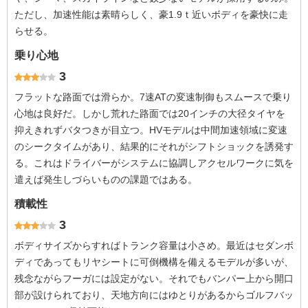
ただし、加速性能は素晴らしく、豪1.9ｔ近いボディを豪快に走
らせる。
乗り心地
3
フラットな路面では滑らか。7速ATの変速制御もスムースで乗り
心地は良好だ。しかし荒れた路面では20インチの大径タイヤを
抑えきれずバタつきが目立つ。HVモデルは中間加速領域に変速
のシークタイムがあり、結果的にそれがシフトショックを誘発す
る。これはドライバーがシステムに協調しアクセルワークに気を
遣えば発生しづらいものの課題ではある。
積載性
3
ボディサイズからすればトランク容量は小さめ。最近はセダンボ
ディであってもリヤシートに可倒機構を備えるモデルが多いが、
残念ながらフーガには設定がない。それでもバンパー上から開口
部が設けられており、天地方向にはゆとりがあるからゴルフバッ