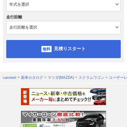
走行距離
見積りスタート
carview!
新車カタログ
マツダ(MAZDA)
スクラムワゴン
ユーザー