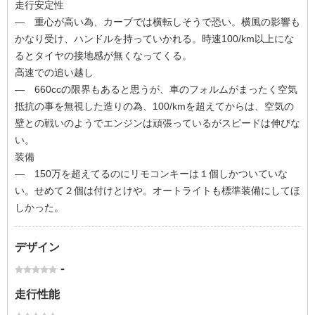
走行安定性
― 重心が高い為、カーブでは横転しそうで恐い。横風の影響も
かなり受け、ハンドルを持っていかれる。時速100/km以上にな
るとタイヤの接地感が無くなってくる。
高速での追い越し
― 660ccの限界もあると思うが、車のフォルムがまったく空気
抵抗の事を無視した造りの為、100/kmを超えてからは、空気の
壁との戦いのようでエンジンは頑張っているがスピードは伸びな
い。
装備
― 150万を超えてるのにリモコンキーは１個しかついていな
い。せめて２個は付けとけや。オートライトも標準装備にしてほ
しかった。
デザイン
-
走行性能