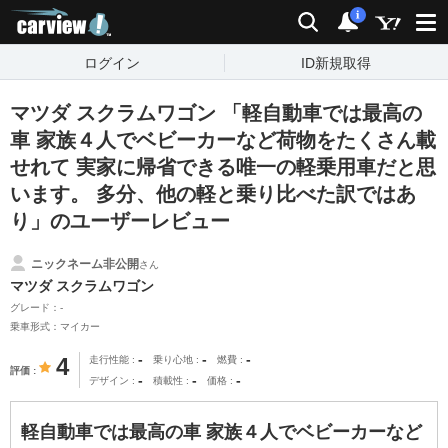
carview!
検索
通知
i
ログイン
ID新規取得
マツダ スクラムワゴン 「軽自動車では最高の
車 家族４人でベビーカーなど荷物をたくさん載
せれて 実家に帰省できる唯一の軽乗用車だと思
います。 多分、他の軽と乗り比べた訳ではあ
り」のユーザーレビュー
ニックネーム非公開
さん
マツダ スクラムワゴン
グレード：-
乗車形式：マイカー
-
-
-
4
走行性能
乗り心地
燃費
評価
-
-
-
デザイン
積載性
価格
軽自動車では最高の車 家族４人でベビーカーなど