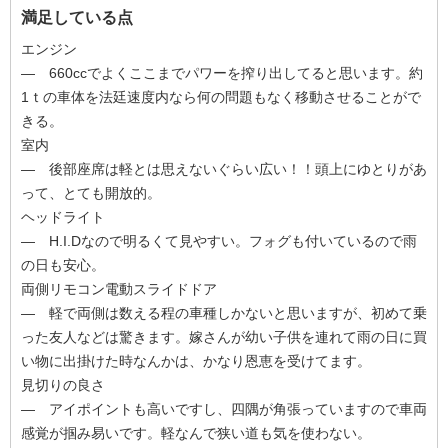
満足している点
エンジン
― 660ccでよくここまでパワーを搾り出してると思います。約
1ｔの車体を法廷速度内なら何の問題もなく移動させることがで
きる。
室内
― 後部座席は軽とは思えないぐらい広い！！頭上にゆとりがあ
って、とても開放的。
ヘッドライト
― H.I.Dなので明るくて見やすい。フォグも付いているので雨
の日も安心。
両側リモコン電動スライドドア
― 軽で両側は数える程の車種しかないと思いますが、初めて乗
った友人などは驚きます。嫁さんが幼い子供を連れて雨の日に買
い物に出掛けた時なんかは、かなり恩恵を受けてます。
見切りの良さ
― アイポイントも高いですし、四隅が角張っていますので車両
感覚が掴み易いです。軽なんで狭い道も気を使わない。