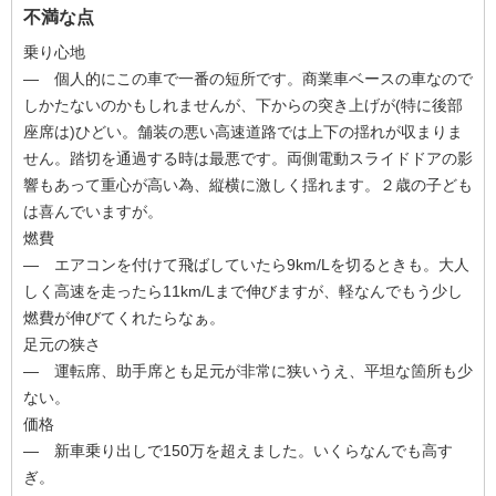
不満な点
乗り心地
― 個人的にこの車で一番の短所です。商業車ベースの車なので
しかたないのかもしれませんが、下からの突き上げが(特に後部
座席は)ひどい。舗装の悪い高速道路では上下の揺れが収まりま
せん。踏切を通過する時は最悪です。両側電動スライドドアの影
響もあって重心が高い為、縦横に激しく揺れます。２歳の子ども
は喜んでいますが。
燃費
― エアコンを付けて飛ばしていたら9km/Lを切るときも。大人
しく高速を走ったら11km/Lまで伸びますが、軽なんでもう少し
燃費が伸びてくれたらなぁ。
足元の狭さ
― 運転席、助手席とも足元が非常に狭いうえ、平坦な箇所も少
ない。
価格
― 新車乗り出しで150万を超えました。いくらなんでも高す
ぎ。