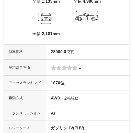
全高
1,133mm
全長
4,980mm
全幅
2,101mm
28000.0
新車価格
万円
-
平均総合評価
1670位
アクセスランキング
AWD
駆動方式
（全輪駆動）
AT
トランスミッション
ガソリンHV(PHV)
パワーソース