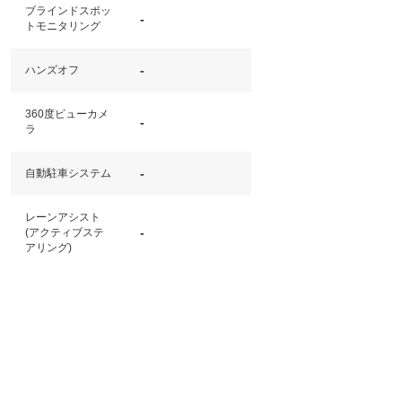
ブラインドスポッ
-
トモニタリング
-
ハンズオフ
360度ビューカメ
-
ラ
-
自動駐車システム
レーンアシスト
-
(アクティブステ
アリング)