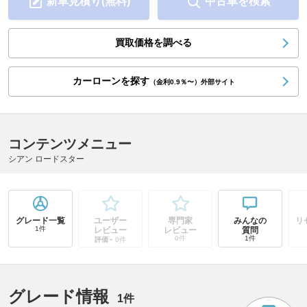
新車見積り(無料)
中古車を検索
買取価格を調べる
カーローンを探す
（金利0.9％〜）外部サイト
コンテンツメニュー
シアン ロードスター
グレード一覧
ユーザー
専門家
みんなの
リ
1件
レビュー
レビュー
質問
-
0件
1件
評価
0件
グレード情報
1件