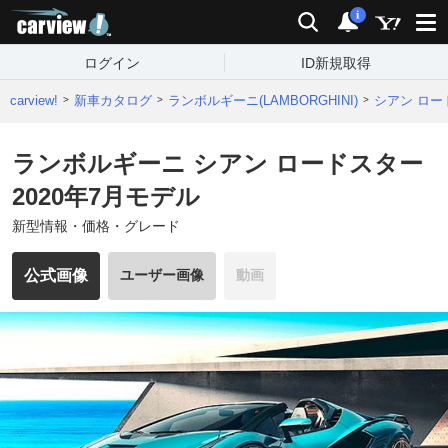
carview!
検索
通知
i
ログイン
ID新規取得
carview!
新車カタログ
ランボルギーニ(LAMBORGHINI)
シアン ロー
ランボルギーニ シアン ロードスター
2020年7月モデル
新型情報・価格・グレード
公式画像
ユーザー画像
動画