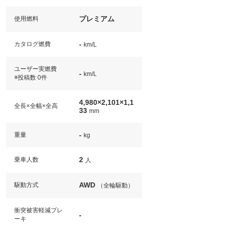
プレミアム
使用燃料
-
カタログ燃費
km/L
ユーザー実燃費
-
km/L
※投稿数 0件
4,980×2,101×1,1
全長×全幅×全高
33
mm
-
重量
kg
2
乗車人数
人
AWD
駆動方式
（全輪駆動）
衝突被害軽減ブレ
-
ーキ