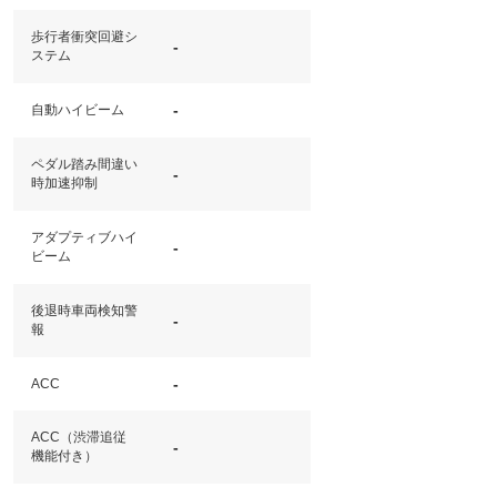
歩行者衝突回避シ
-
ステム
-
自動ハイビーム
ペダル踏み間違い
-
時加速抑制
アダプティブハイ
-
ビーム
後退時車両検知警
-
報
-
ACC
ACC（渋滞追従
-
機能付き）