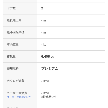
2
ドア数
-
最低地上高
mm
-
最小回転半径
m
-
車両重量
kg
6,498
排気量
cc
プレミアム
使用燃料
-
カタログ燃費
km/L
-
ユーザー実燃費
km/L
※投稿数
0件
ユーザー実燃費とは？