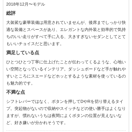
2018年12月〜モデル
総評
大袈裟な豪華装備は用意されていませんが、後席までしっかり快
適な装備とスペースがあり、エレガントな内外装と効率的で気持
ちのいい走りがすべて手に入る、大きすぎないセダンとしてとて
もいいチョイスだと思います。
満足している点
ひとつひとつ丁寧に仕上げたことが伝わってくるような、心地い
い空間となっているインテリア。ダッシュボードなど手が触れや
すいところにスエードなどホッとするような素材を使っているの
も魅力的です。
不満な点
シフトレバーではなく、ボタンを押してDやRを切り替えるタイ
プ。突起物がないので収納やスイッチなどの使い勝手はよくなり
ますが、慣れないうちは夜間によくボタンの位置が見えないな
ど、好き嫌いが分かれそうです。