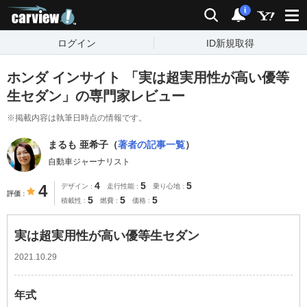
carview!
検索
通知
i
ログイン
ID新規取得
ホンダ インサイト 「実は超実用性が高い優等
生セダン」の専門家レビュー
※掲載内容は執筆日時点の情報です。
まるも 亜希子（
著者の記事一覧
）
自動車ジャーナリスト
4
5
5
4
デザイン
走行性能
乗り心地
評価
5
5
5
積載性
燃費
価格
実は超実用性が高い優等生セダン
2021.10.29
年式