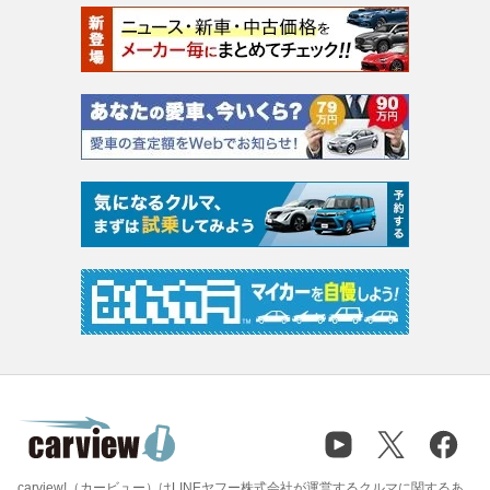
carview!（カービュー）はLINEヤフー株式会社が運営するクルマに関するあ