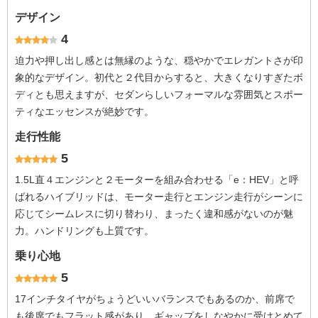
デザイン
4
迫力や押し出し感とは無縁のような、穏やかでエレガントさが印
象的なデザイン。初代と２代目からすると、大きくなりすぎたボ
ディとも思えますが、セダンらしいフォーマルな雰囲気とスポー
ティなエッセンスが絶妙です。
走行性能
5
1.5L直４エンジンと２モーターを組み合わせる「e：HEV」と呼
ばれるハイブリッドは、モーター走行とエンジン走行がシーンに
応じてシームレスに切り替わり、まったく違和感がないのが魅
力。ハンドリングも上質です。
乗り心地
5
17インチタイヤがちょうどいいバランスでもあるのか、前席で
も後席でもフラット感があり、ギャップをしなやかに受けとめて