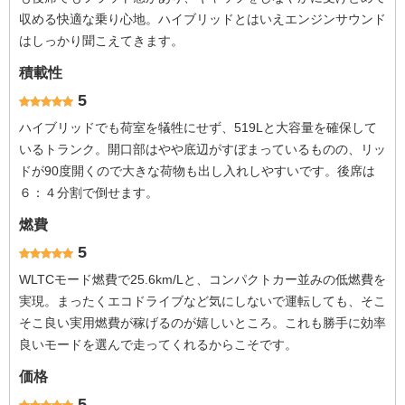
収める快適な乗り心地。ハイブリッドとはいえエンジンサウンド
はしっかり聞こえてきます。
積載性
5
ハイブリッドでも荷室を犠牲にせず、519Lと大容量を確保して
いるトランク。開口部はやや底辺がすぼまっているものの、リッ
ドが90度開くので大きな荷物も出し入れしやすいです。後席は
６：４分割で倒せます。
燃費
5
WLTCモード燃費で25.6km/Lと、コンパクトカー並みの低燃費を
実現。まったくエコドライブなど気にしないで運転しても、そこ
そこ良い実用燃費が稼げるのが嬉しいところ。これも勝手に効率
良いモードを選んで走ってくれるからこそです。
価格
5