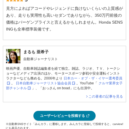
見方によればアコードやレジェンドに負けないくらいの上質感が
あり、走りも実用性も高いセダンでありながら、350万円前後の
価格はバーゲンプライスと言えるかもしれません。Honda SENS
INGも全車標準装備です。
まるも 亜希子
自動車ジャーナリスト
映画声優、自動車雑誌編集者を経て独立。雑誌、ラジオ、ＴＶ、トークシ
ョーなどメディア出演のほか、モータースポーツ参戦や安全運転インスト
ラクターなども務める。2006年より
日本カー・オブ・ザ・イヤー選考委員
。
日本自動車ジャーナリスト協会会員
。YouTube「
クルマ業界女子
部チャンネル
」、「おっさん on boad」にも出演中。
この著者の記事を見る
ユーザーレビューを投稿する
※自動車SNSサイト「みんカラ」に遷移します。みんカラに登録して投稿すると、carview!
にも表示されます。