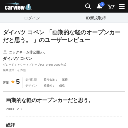
carview!
検索
通知
i
ログイン
ID新規取得
ダイハツ コペン 「画期的な軽のオープンカー
だと思う。 」のユーザーレビュー
ニックネーム非公開
さん
ダイハツ コペン
グレード：アクティブトップ(AT_0.66) 2003年式
乗車形式：その他
-
-
-
5
走行性能
乗り心地
燃費
評価
-
-
-
デザイン
積載性
価格
画期的な軽のオープンカーだと思う。
2003.12.3
総評