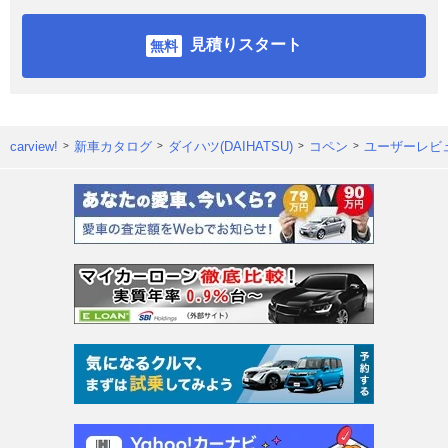
見積りスタート
carview!
新車カタログ
ダイハツ(DAIHATSU)
コペン
ユーザーレビ