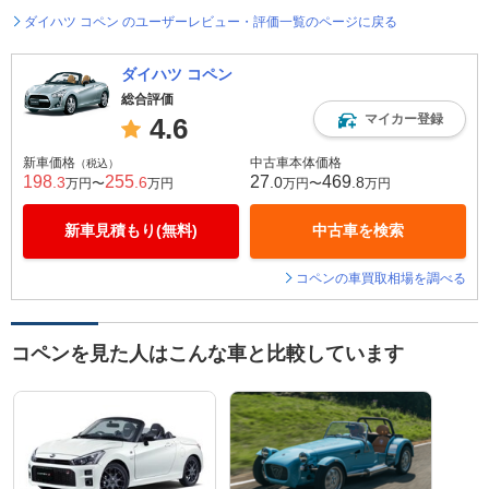
ダイハツ コペン のユーザーレビュー・評価一覧のページに戻る
ダイハツ コペン
総合評価
マイカー登録
4.6
新車価格
中古車本体価格
（税込）
198
255
27
469
.3
.6
.0
.8
万円〜
万円
万円〜
万円
新車見積もり(無料)
中古車を検索
コペンの車買取相場を調べる
コペンを見た人はこんな車と比較しています