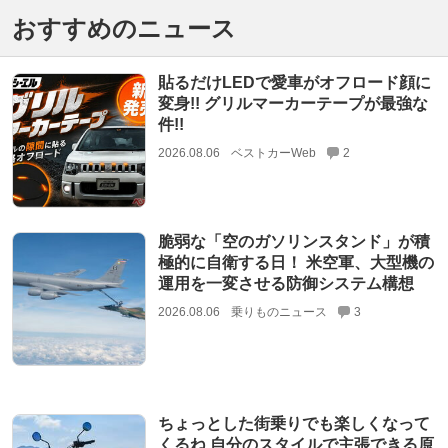
おすすめのニュース
貼るだけLEDで愛車がオフロード顔に
変身!! グリルマーカーテープが最強な
件!!
2026.08.06
ベストカーWeb
2
脆弱な「空のガソリンスタンド」が積
極的に自衛する日！ 米空軍、大型機の
運用を一変させる防御システム構想
2026.08.06
乗りものニュース
3
ちょっとした街乗りでも楽しくなって
くるね 自分のスタイルで主張できる原