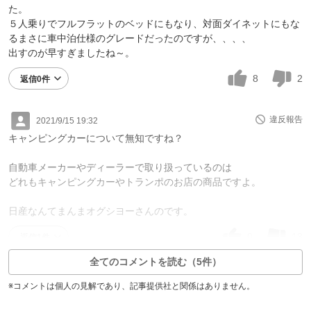
た。
５人乗りでフルフラットのベッドにもなり、対面ダイネットにもな
るまさに車中泊仕様のグレードだったのですが、、、、
出すのが早すぎましたね～。
8
2
返信0件
違反報告
2021/9/15 19:32
キャンピングカーについて無知ですね？
自動車メーカーやディーラーで取り扱っているのは
どれもキャンピングカーやトランポのお店の商品ですよ。
日産なんてまんまオグシヨーさんのです。
0
13
返信1件
全てのコメントを読む（5件）
※コメントは個人の見解であり、記事提供社と関係はありません。