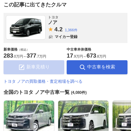
この記事に出てきたクルマ
トヨタ
ノア
4.
2
1,366件
マイカー登録
新車価格
中古車本体価格
（税込）
283
377
17
673
.
0万円
～
.
7万円
.
9万円
～
.
8万円
新車見積り
中古車を検索
トヨタ ノアの買取価格・査定相場を調べる
全国のトヨタ ノア中古車一覧
(4,080件)