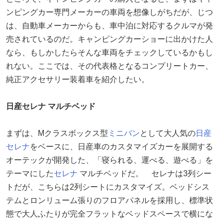
ンピングカー専門メーカーの車両を想像しがちだが、じつ
は、自動車メーカーからも、車中泊に対応するクルマが発
売されているのだ。キャンピングカーショーに出かけた人
なら、もしかしたらそんな車両をチェックしているかもし
れない。ここでは、その代表格となるコンプリートカー、
純正アクセサリー装着車を紹介したい。
日産セレナ マルチベッド
まずは、Mクラスボックス型
ミニバン
として大人気の
日産
セレナ
をベースに、日産車のカスタマイズカーを展開する
オーテックが開発した、「寝られる、運べる、遊べる」を
テーマにした
セレナ
マルチベッドだ。 セレナは3列シー
トだが、こちらは2列シートにカスタマイズ。ベッドシス
テムとロンリューム張りのフロアパネルを採用し、標準状
態で大人ふたりが完全フラットなベッドスペースで横にな