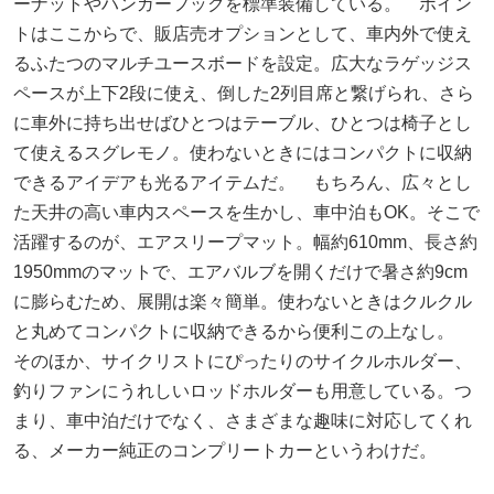
ーナットやハンガーフックを標準装備している。 ポイン
トはここからで、販店売オプションとして、車内外で使え
るふたつのマルチユースボードを設定。広大なラゲッジス
ペースが上下2段に使え、倒した2列目席と繋げられ、さら
に車外に持ち出せばひとつはテーブル、ひとつは椅子とし
て使えるスグレモノ。使わないときにはコンパクトに収納
できるアイデアも光るアイテムだ。 もちろん、広々とし
た天井の高い車内スペースを生かし、車中泊もOK。そこで
活躍するのが、エアスリープマット。幅約610mm、長さ約
1950mmのマットで、エアバルブを開くだけで暑さ約9cm
に膨らむため、展開は楽々簡単。使わないときはクルクル
と丸めてコンパクトに収納できるから便利この上なし。
そのほか、サイクリストにぴったりのサイクルホルダー、
釣りファンにうれしいロッドホルダーも用意している。つ
まり、車中泊だけでなく、さまざまな趣味に対応してくれ
る、メーカー純正のコンプリートカーというわけだ。