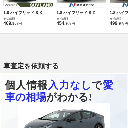
1.8 ハイブリッド S-X
1.8 ハイブリッド S-Z
1.8 ハイ
支払総額
支払総額
支払総額
409
454
499
.
9
.
9
.
9
万円
万円
万
車査定を依頼する
個人情報
入力なし
で
愛
車の相場
がわかる!