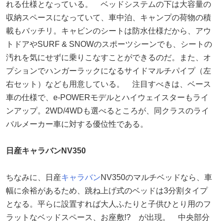
れる仕様となっている。 ベッドシステムの下は大容量の
収納スペースになっていて、車中泊、キャンプの荷物の積
載もバッチリ。キャビンのシートは防水仕様だから、アウ
トドアやSURF & SNOWのスポーツシーンでも、シートの
汚れを気にせずに乗りこなすことができるのだ。また、オ
プションでハンガーラックになるサイドマルチパイプ（左
右セット）なども用意している。 注目すべきは、ベース
車の仕様で、e-POWERモデルとハイウェイスターもライ
ンアップ。2WD/4WDも選べるところが、同クラスのライ
バルメーカー車に対する優位性である。
日産キャラバンNV350
ちなみに、日産
キャラバン
NV350のマルチベッドなら、車
幅に余裕があるため、跳ね上げ式のベッドは3分割タイプ
となる。平らに設置すれば大人ふたりと子供ひとり用のフ
ラットなベッドスペース、お座敷!? が出現。 中央部分