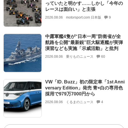
っていたと明かす……しかし「今年の
レースは面白い」と主張
2026.08.06
motorsport.com 日本版
9
中露軍艦4隻が“日本一周”防衛省が全
航路を公開“最新鋭”巨大駆逐艦が実弾
演習なども実施「示威活動」と批判
2026.08.06
乗りものニュース
60
VW「ID. Buzz」初の限定車「1st Anni
versary Edition」発売 青×白の専用色
採用で979万7000円から
2026.08.06
くるまのニュース
4