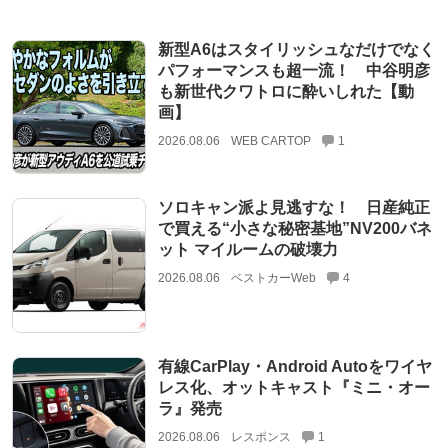
新型A6はスタイリッシュなだけでなく
パフォーマンスも超一流！ 中谷明彦
も新世代クワトロに酔いしれた【動
画】
2026.08.06
WEB CARTOP
1
ソロキャン派よ見逃すな！ 日産純正
で買える“小さな秘密基地”NV200バネ
ット マイルームの破壊力
2026.08.06
ベストカーWeb
4
有線CarPlay・Android Autoをワイヤ
レス化、オットキャスト『ミニ・オー
ラ』発売
2026.08.06
レスポンス
1