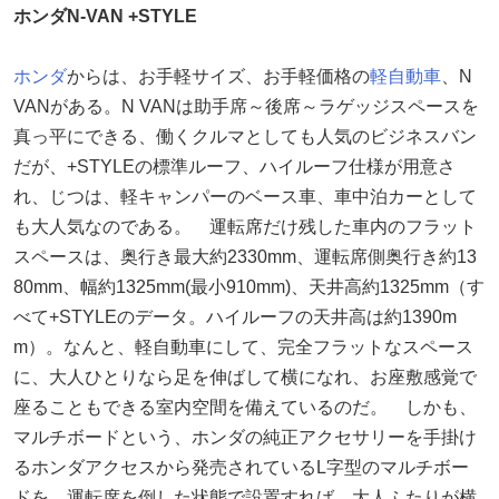
ホンダN-VAN +STYLE
ホンダ
からは、お手軽サイズ、お手軽価格の
軽自動車
、N
VANがある。N VANは助手席～後席～ラゲッジスペースを
真っ平にできる、働くクルマとしても人気のビジネスバン
だが、+STYLEの標準ルーフ、ハイルーフ仕様が用意さ
れ、じつは、軽キャンパーのベース車、車中泊カーとして
も大人気なのである。 運転席だけ残した車内のフラット
スペースは、奥行き最大約2330mm、運転席側奥行き約13
80mm、幅約1325mm(最小910mm)、天井高約1325mm（す
べて+STYLEのデータ。ハイルーフの天井高は約1390m
m）。なんと、軽自動車にして、完全フラットなスペース
に、大人ひとりなら足を伸ばして横になれ、お座敷感覚で
座ることもできる室内空間を備えているのだ。 しかも、
マルチボードという、ホンダの純正アクセサリーを手掛け
るホンダアクセスから発売されているL字型のマルチボー
ドを、運転席を倒した状態で設置すれば、大人ふたりが横