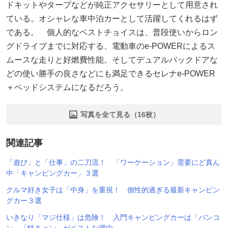
ドキットやタープなどが純正アクセサリーとして用意され
ている。オシャレな車中泊カーとして活躍してくれるはず
である。 個人的なベストチョイスは、普段使いからロン
グドライブまでに対応する、電動車のe-POWERによるス
ムースな走りと好燃費性能。そしてデュアルバックドアな
どの使い勝手の良さなどにも満足できるセレナe-POWER
＋ベッドシステムになるだろう。
写真を全て見る（16枚）
関連記事
「遊び」と「仕事」の二刀流！ 「ワーケーション」需要にど真ん
中「キャンピングカー」３選
クルマ好き女子は「中身」を重視！ 個性的過ぎる最新キャンピン
グカー３選
いきなり「マジ仕様」は危険！ 入門キャンピングカーは「バンコ
ン」「軽キャン」がベストな理由