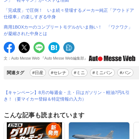
「完成度」で圧倒！ いま続々登場するメーカー純正「アウトドア
仕様車」の楽しすぎる中身
商用1BOXカーのコンプリートモデルがいま熱い！ 「ワクワク」
が凝縮された中身とは
文：Auto Messe Web 『Auto Messe Web編集部』
関連タグ
#日産
#セレナ
#ミニ
#ミニバン
#バン
【キャンペーン】8月の毎週金・土・日はガソリン・軽油7円/L引
き！（要マイカー登録＆特定情報の入力）
こんな記事も読まれています