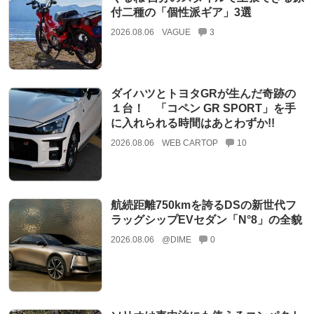
付二種の「個性派ギア」3選
2026.08.06
VAGUE
3
ダイハツとトヨタGRが生んだ奇跡の
１台！ 「コペン GR SPORT」を手
に入れられる時間はあとわずか!!
2026.08.06
WEB CARTOP
10
航続距離750kmを誇るDSの新世代フ
ラッグシップEVセダン「N°8」の全貌
2026.08.06
@DIME
0