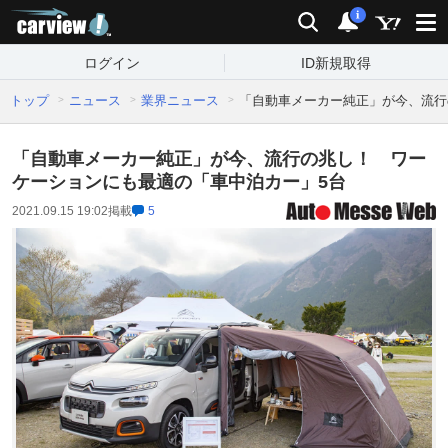
carview!
検索
通知
i
ログイン
ID新規取得
トップ
ニュース
業界ニュース
「自動車メーカー純正」が今、流行
「自動車メーカー純正」が今、流行の兆し！ ワー
ケーションにも最適の「車中泊カー」5台
2021.09.15 19:02
掲載
5