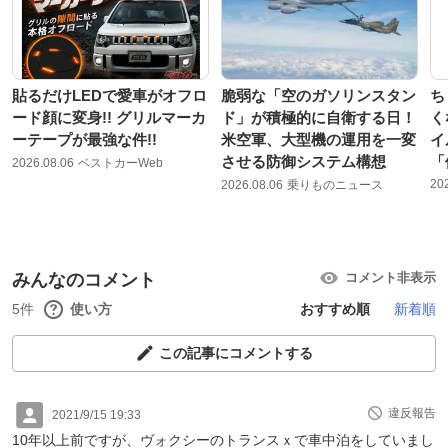
貼るだけLEDで愛車がオフロ
脆弱な「空のガソリンスタン
ち
ード顔に変身!! グリルマーカ
ド」が積極的に自衛する日！
く
ーテープが最強な件!!
米空軍、大型機の運用を一変
イ
させる防御システム構想
「
2026.08.06
ベストカーWeb
20
2026.08.06
乗りものニュース
みんなのコメント
コメント非表示
5件
使い方
おすすめ順
新着順
この記事にコメントする
違反報告
2021/9/15 19:33
10年以上前ですが、ヴォクシーのトランスｘで車中泊をしていまし