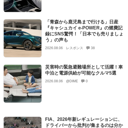
「青森から鹿児島まで行ける」日産
『キャシュカイ e-POWER』の燃費記
録にSNS驚愕！「日本でも売りましょ
う」の声も
2026.08.06
レスポンス
38
災害時の緊急避難場所として活躍！車
中泊と電源供給が可能なクルマ5選
2026.08.06
@DIME
0
FIA、2026年新レギュレーションに、
ドライバーから批判が集まるのは分か