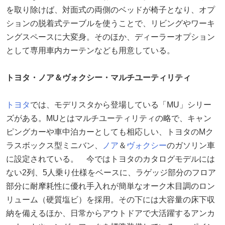
を取り除けば、対面式の両側のベッドが椅子となり、オプ
ションの脱着式テーブルを使うことで、リビングやワーキ
ングスペースに大変身。そのほか、ディーラーオプション
として専用車内カーテンなども用意している。
トヨタ・ノア＆ヴォクシー・マルチユーティリティ
トヨタ
では、モデリスタから登場している「MU」シリー
ズがある。MUとはマルチユーティリティの略で、キャン
ピングカーや車中泊カーとしても相応しい、トヨタのMク
ラスボックス型ミニバン、
ノア
＆
ヴォクシー
のガソリン車
に設定されている。 今ではトヨタのカタログモデルには
ない2列、5人乗り仕様をベースに、ラゲッジ部分のフロア
部分に耐摩耗性に優れ手入れが簡単なオーク木目調のロン
リューム（硬質塩ビ）を採用。その下には大容量の床下収
納を備えるほか、日常からアウトドアで大活躍するアンカ