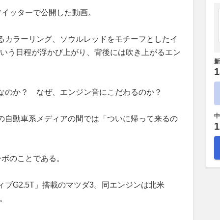
ツイッターで公開した動画。
るカラーリング、ソウルレッドをモチーフとしたイ
日という日程が浮かび上がり、背後には吹き上がるエン
新
1
なのか？ なぜ、エンジン音にこだわるのか？
中
の自動車系メディアの間では「ついに帰って来るの
1
ーボのことである。
ブG2.5T」搭載のマツダ3。同エンジンは北米
。