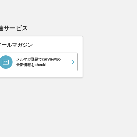
連サービス
メールマガジン
メルマガ登録でcarview!の
最新情報をcheck!