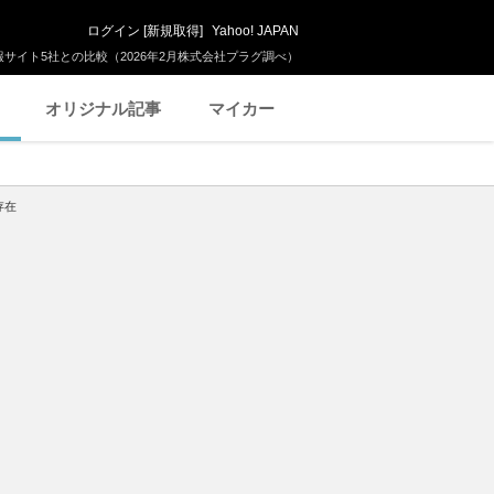
ログイン
[
新規取得
]
Yahoo! JAPAN
サイト5社との比較（2026年2月株式会社プラグ調べ）
オリジナル記事
マイカー
存在