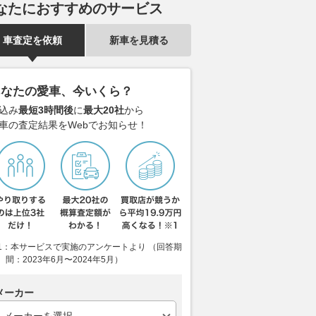
なたにおすすめのサービス
車査定を依頼
新車を見積る
あなたの愛車、今いくら？
込み
最短3時間後
に
最大20社
から
車の査定結果をWebでお知らせ！
1：本サービスで実施のアンケートより （回答期
間：2023年6月〜2024年5月）
メーカー