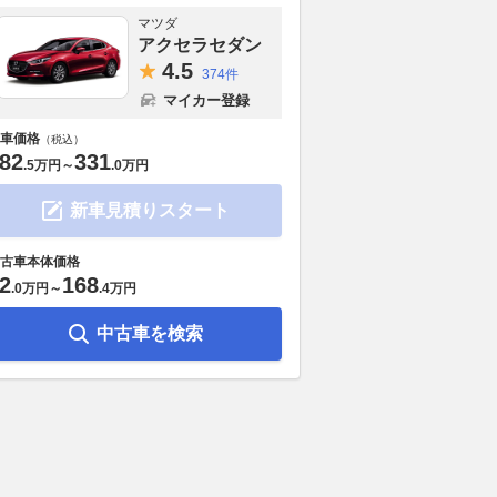
マツダ
アクセラセダン
4.
5
374件
マイカー登録
車価格
（税込）
82
331
.
5万円
～
.
0万円
新車見積りスタート
古車本体価格
2
168
.
0万円
～
.
4万円
中古車を検索