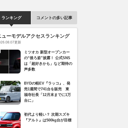
ランキング
コメントの多い記事
ニューモデルアクセスランキング
026.08.07
更新
ミツオカ 新型オープンカー
の“後ろ姿”披露！ 公式SNS
は「超好きかも」など期待の
声多数
BYDの軽EV『ラッコ』、発
売1週間で741台を販売 東
福寺社長「12月末までに1万
台に」
初代より軽い？ 次期スズキ
『アルト』は500kg台が目標