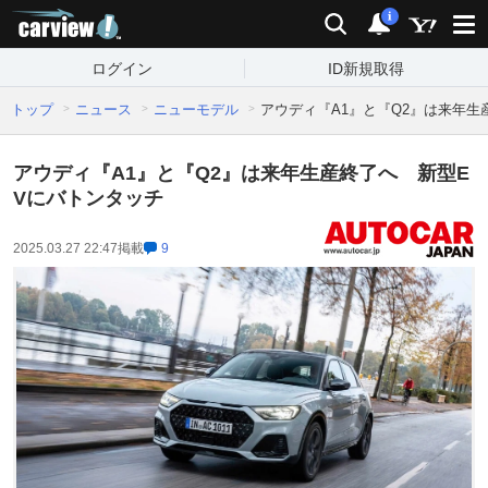
carview!
検索
通知
i
ログイン
ID新規取得
トップ
ニュース
ニューモデル
アウディ『A1』と『Q2』は来年生
アウディ『A1』と『Q2』は来年生産終了へ 新型E
Vにバトンタッチ
2025.03.27 22:47
掲載
9