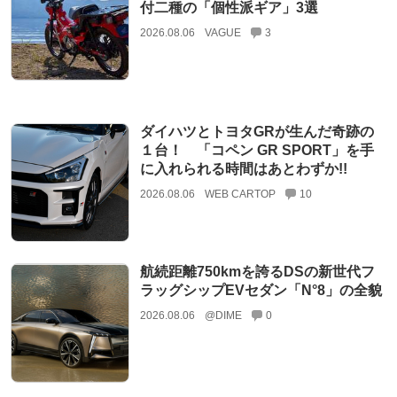
付二種の「個性派ギア」3選
2026.08.06
VAGUE
3
ダイハツとトヨタGRが生んだ奇跡の
１台！ 「コペン GR SPORT」を手
に入れられる時間はあとわずか!!
2026.08.06
WEB CARTOP
10
航続距離750kmを誇るDSの新世代フ
ラッグシップEVセダン「N°8」の全貌
2026.08.06
@DIME
0