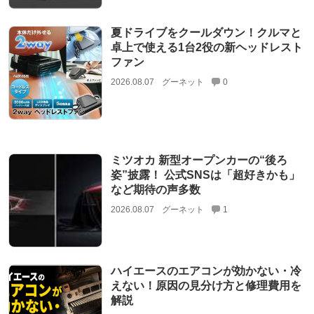
夏ドライブをクールダウン！クルマと
卓上で使える1台2役の新ヘッドレスト
ファン
2026.08.07
グーネット
0
ミツオカ 新型オープンカーの“後ろ
姿”披露！ 公式SNSは「超好きかも」
など期待の声多数
2026.08.07
グーネット
1
ハイエースのエアコンが効かない・冷
えない！原因の見分け方と修理費用を
解説