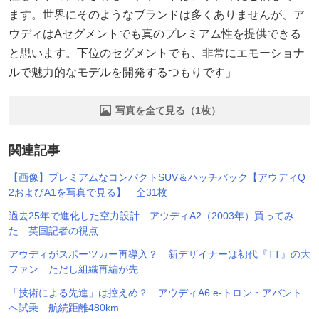
ます。世界にそのようなブランドは多くありませんが、ア
ウディはAセグメントでも真のプレミアム性を提供できる
と思います。下位のセグメントでも、非常にエモーショナ
ルで魅力的なモデルを開発するつもりです」
写真を全て見る（1枚）
関連記事
【画像】プレミアムなコンパクトSUV＆ハッチバック【アウディQ
2およびA1を写真で見る】 全31枚
過去25年で進化した空力設計 アウディA2（2003年）買ってみ
た 英国記者の視点
アウディがスポーツカー再導入？ 新デザイナーは初代『TT』の大
ファン ただし組織再編が先
「技術による先進」は控えめ？ アウディA6 e-トロン・アバント
へ試乗 航続距離480km