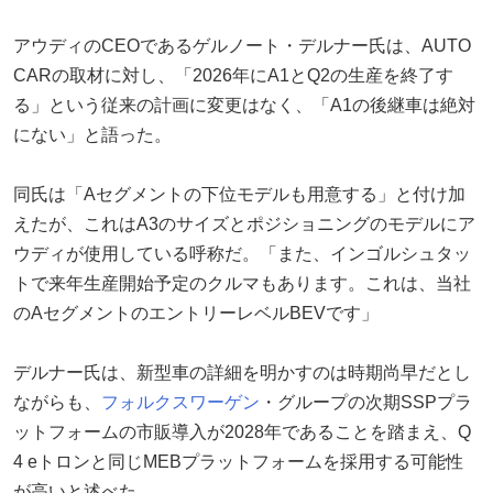
アウディのCEOであるゲルノート・デルナー氏は、AUTO
CARの取材に対し、「2026年にA1とQ2の生産を終了す
る」という従来の計画に変更はなく、「A1の後継車は絶対
にない」と語った。
同氏は「Aセグメントの下位モデルも用意する」と付け加
えたが、これはA3のサイズとポジショニングのモデルにア
ウディが使用している呼称だ。「また、インゴルシュタッ
トで来年生産開始予定のクルマもあります。これは、当社
のAセグメントのエントリーレベルBEVです」
デルナー氏は、新型車の詳細を明かすのは時期尚早だとし
ながらも、
フォルクスワーゲン
・グループの次期SSPプラ
ットフォームの市販導入が2028年であることを踏まえ、Q
4 eトロンと同じMEBプラットフォームを採用する可能性
が高いと述べた。