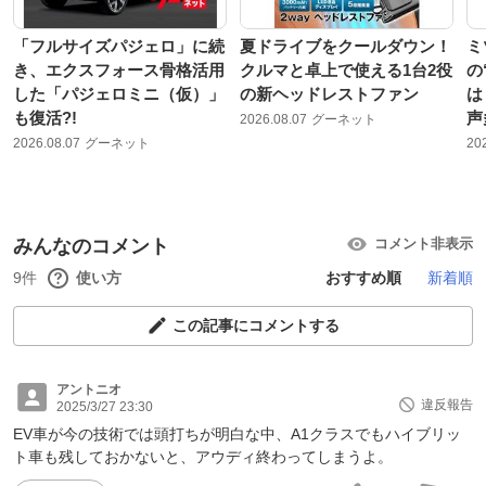
「フルサイズパジェロ」に続
夏ドライブをクールダウン！
ミ
き、エクスフォース骨格活用
クルマと卓上で使える1台2役
の
した「パジェロミニ（仮）」
の新ヘッドレストファン
は
も復活?!
声
2026.08.07
グーネット
2026.08.07
グーネット
20
みんなのコメント
コメント非表示
9件
使い方
おすすめ順
新着順
この記事にコメントする
アントニオ
違反報告
2025/3/27 23:30
EV車が今の技術では頭打ちが明白な中、A1クラスでもハイブリッ
ト車も残しておかないと、アウディ終わってしまうよ。