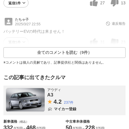
27
13
返信1件
たちゃ子
違反報告
2025/3/27 22:55
バッテリーEVの時代は来ません！
31
23
返信1件
全てのコメントを読む（9件）
※コメントは個人の見解であり、記事提供社と関係はありません。
この記事に出てきたクルマ
アウディ
A3
4.
2
237件
マイカー登録
新車価格
中古車本体価格
（税込）
332
468
50
228
.
0万円
～
.
0万円
.
0万円
～
.
3万円