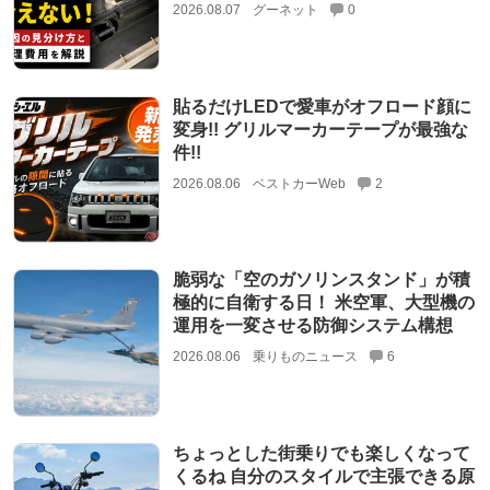
2026.08.07
グーネット
0
貼るだけLEDで愛車がオフロード顔に
変身!! グリルマーカーテープが最強な
件!!
2026.08.06
ベストカーWeb
2
脆弱な「空のガソリンスタンド」が積
極的に自衛する日！ 米空軍、大型機の
運用を一変させる防御システム構想
2026.08.06
乗りものニュース
6
ちょっとした街乗りでも楽しくなって
くるね 自分のスタイルで主張できる原