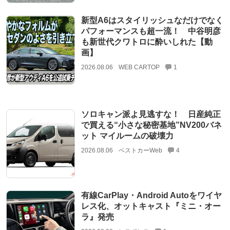
新型A6はスタイリッシュなだけでなく
パフォーマンスも超一流！ 中谷明彦
も新世代クワトロに酔いしれた【動
画】
2026.08.06
WEB CARTOP
1
ソロキャン派よ見逃すな！ 日産純正
で買える“小さな秘密基地”NV200バネ
ット マイルームの破壊力
2026.08.06
ベストカーWeb
4
有線CarPlay・Android Autoをワイヤ
レス化、オットキャスト『ミニ・オー
ラ』発売