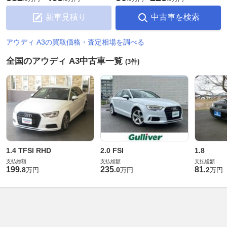
新車見積り
中古車を検索
アウディ A3の買取価格・査定相場を調べる
全国のアウディ A3中古車一覧
(3件)
1.4 TFSI RHD
2.0 FSI
1.8
支払総額
支払総額
支払総額
199
235
81
.
8
.
0
.
2
万円
万円
万円