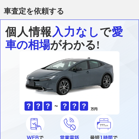
車査定を依頼する
個人情報
入力なし
で
愛
車の相場
がわかる!