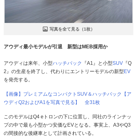
写真を全て見る（1枚）
アウディ最小モデルが引退 新型はMEB採用か
アウディは来年、小型
ハッチバック
『A1』と小型
SUV
『Q
2』の生産を終了し、代わりにエントリーモデルの新型
EV
を発売する。
【画像】プレミアムなコンパクトSUV＆ハッチバック【ア
ウディQ2およびA1を写真で見る】 全31枚
このモデルはQ4 eトロンの下に位置し、同社のラインナッ
プの中で最も小型かつ安価なEVとなる。事実上、A3やQ3
の間接的な後継車として計画されている。