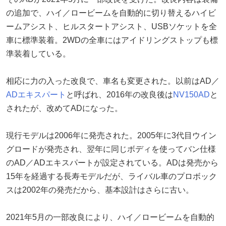
の追加で、ハイ／ロービームを自動的に切り替えるハイビ
ームアシスト、ヒルスタートアシスト、USBソケットを全
車に標準装着。2WDの全車にはアイドリングストップも標
準装着している。
相応に力の入った改良で、車名も変更された。以前はAD／
ADエキスパート
と呼ばれ、2016年の改良後は
NV150AD
と
されたが、改めてADになった。
現行モデルは2006年に発売された。2005年に3代目ウイン
グロードが発売され、翌年に同じボディを使ってバン仕様
のAD／ADエキスパートが設定されている。ADは発売から
15年を経過する長寿モデルだが、ライバル車のプロボック
スは2002年の発売だから、基本設計はさらに古い。
2021年5月の一部改良により、ハイ／ロービームを自動的