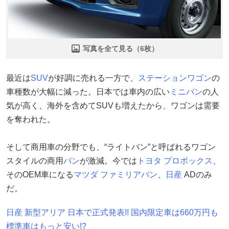
写真を全て見る（6枚）
最近は
SUV
が好調に売れる一方で、
ステーションワゴン
の
車種数が大幅に減った。日本では車内の広い
ミニバン
の人
気が高く、海外を含めてSUVも増えたから、ワゴンは需要
を奪われた。
そして商用車の分野でも、“ライトバン”と呼ばれるワゴン
スタイルの商用
バン
が激減。今では
トヨタ
プロボックス
、
そのOEM車になる
マツダ
ファミリアバン
、
日産
ADのみ
だ。
日産 新型アリア 日本で正式発表!! 国内限定車は660万円も
標準車はもっと安い!?