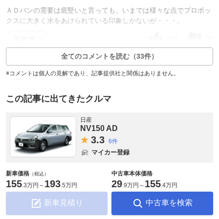
ＡＤバンの需要は底堅いと言っても、いまでは様々な点でプロボッ
クスに大きく水をあけられている印象しかないが・・・。
143
29
返信1件
全てのコメントを読む（33件）
※コメントは個人の見解であり、記事提供社と関係はありません。
この記事に出てきたクルマ
日産
NV150 AD
3.
3
6件
マイカー登録
新車価格
中古車本体価格
（税込）
155
193
29
155
.
3万円
～
.
5万円
.
9万円
～
.
4万円
新車見積り
中古車を検索