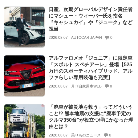
日産、次期グローバルデザイン責任者
にマシュー・ウィーバー氏を指名
『キャシュカイ』や『ジューク』など
担当
2026.08.07
AUTOCAR JAPAN
0
アルファロメオ「ジュニア」に限定車
「スポルト スペチアーレ」登場【525
万円のスポーティハイブリッド、アル
ファらしい専用装備も充実】
2026.08.07
月刊自家用車WEB
0
「廃車が被災地を救う」ってどういう
こと!? 熊本地震の支援に“廃車予定の
クルマ350台”が役立つ理にかなった理
由とは？
2026.08.07
乗りものニュース
0