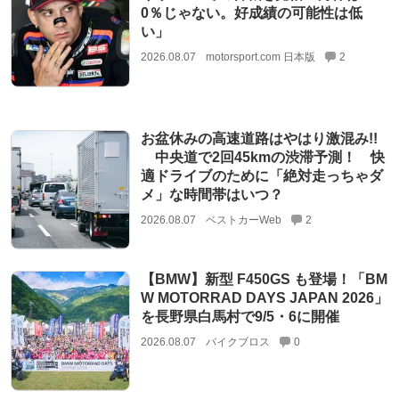
0％じゃない。好成績の可能性は低
い」
2026.08.07
motorsport.com 日本版
2
お盆休みの高速道路はやはり激混み!!
中央道で2回45kmの渋滞予測！ 快
適ドライブのために「絶対走っちゃダ
メ」な時間帯はいつ？
2026.08.07
ベストカーWeb
2
【BMW】新型 F450GS も登場！「BM
W MOTORRAD DAYS JAPAN 2026」
を長野県白馬村で9/5・6に開催
2026.08.07
バイクブロス
0