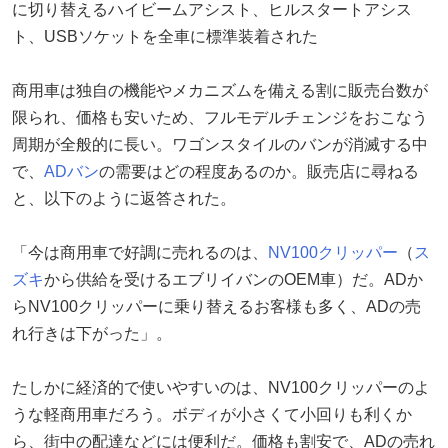
に切り替えるハイビームアシスト、ヒルスタートアシス
ト、USBソケットを全車に標準装着された
商用車は独自の機能やメカニズムを備える割に販売台数が
限られ、価格も安いため、フルモデルチェンジをおこなう
周期が全般的に長い。ワゴンスタイルのバンが消滅する中
で、
ADバン
の需要はどの程度あるのか。販売店に尋ねる
と、以下のように返答された。
「今は商用車で好調に売れるのは、
NV100クリッパー
（
ス
ズキ
から供給を受けるエブリイバンのOEM車）だ。ADか
らNV100クリッパーに乗り替えるお客様も多く、ADの売
れ行きは下がった」。
たしかに経済的で使いやすいのは、NV100クリッパーのよ
うな軽商用車だろう。ボディが小さくて小回りも利くか
ら、街中の配達などには便利だ。価格も割安で、ADの売れ