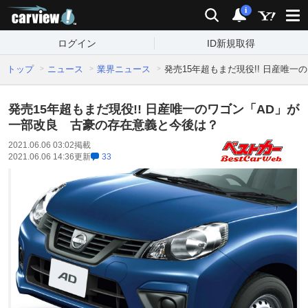
carview!
検索
通知
i
ログイン
ID新規取得
トップ
ニュース
業界ニュース
発売15年超もまだ現役!! 日産唯
発売15年超もまだ現役!! 日産唯一のワゴン「AD」が
一部改良 古豪の存在意義と今後は？
2021.06.06 03:02
掲載
2021.06.06 14:36
更新
33