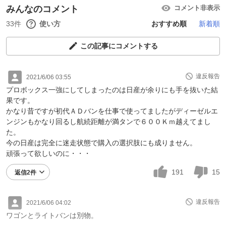
みんなのコメント
コメント非表示
33件
使い方
おすすめ順
新着順
この記事にコメントする
違反報告
2021/6/06 03:55
プロボックス一強にしてしまったのは日産が余りにも手を抜いた結
果です。
かなり昔ですが初代ＡＤバンを仕事で使ってましたがディーゼルエ
ンジンもかなり回るし航続距離が満タンで６００Ｋｍ越えてまし
た。
今の日産は完全に迷走状態で購入の選択肢にも成りません。
頑張って欲しいのに・・・
191
15
返信2件
違反報告
2021/6/06 04:02
ワゴンとライトバンは別物。