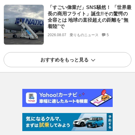
「すごい偉業だ」SNS騒然！ 「世界最
長の商用フライト」誕生!!その驚愕の
全容とは 地球の直径超えの距離を“無
着陸”で
2026.08.07
乗りものニュース
5
おすすめをもっと見る