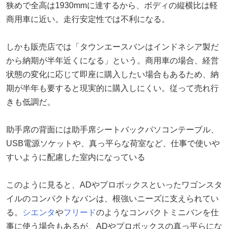
狭めで全高は1930mmに達するから、ボディの縦横比は軽
商用車に近い。走行安定性では不利になる。
しかも販売店では「タウンエースバンはインドネシア製だ
から納期が半年近くになる」という。商用車の場合、経営
状態の変化に応じて即座に購入したい場合もあるため、納
期が半年も要すると現実的に購入しにくい。従って売れ行
きも低調だ。
助手席の背面には助手席シートバックパソコンテーブル、
USB電源ソケットや、真っ平らな荷室など、仕事で使いや
すいように配慮した室内になっている
このように見ると、ADやプロボックスといったワゴンスタ
イルのコンパクトなバンは、根強いニーズに支えられてい
る。
シエンタ
や
フリード
のようなコンパクトミニバンを仕
事に使う場合もあるが、ADやプロボックスの真っ平らにな