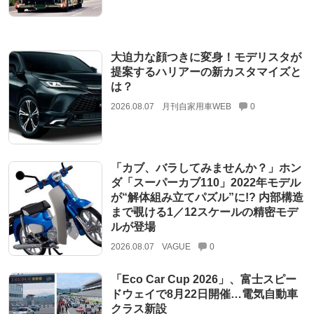
大迫力な顔つきに変身！モデリスタが
提案するハリアーの新カスタマイズと
は？
2026.08.07
月刊自家用車WEB
0
「カブ、バラしてみませんか？」ホン
ダ「スーパーカブ110」2022年モデル
が“解体組み立てパズル”に!? 内部構造
まで覗ける1／12スケールの精密モデ
ルが登場
2026.08.07
VAGUE
0
「Eco Car Cup 2026」、富士スピー
ドウェイで8月22日開催…電気自動車
クラス新設