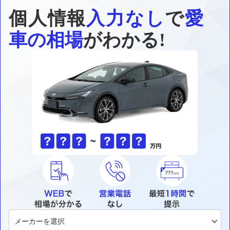
個人情報
入力なし
で
愛
車の相場
がわかる!