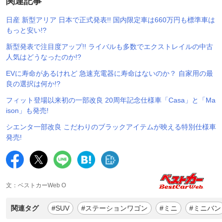
関連記事
日産 新型アリア 日本で正式発表!! 国内限定車は660万円も標準車は
もっと安い!?
新型発表で注目度アップ!! ライバルも多数でエクストレイルの中古
人気はどうなったのか!?
EVに寿命があるけれど 急速充電器に寿命はないのか？ 自家用の最
良の選択は何か!?
フィット登場以来初の一部改良 20周年記念仕様車「Casa」と「Ma
ison」も発売!
シエンタ一部改良 こだわりのブラックアイテムが映える特別仕様車
発売!
文：ベストカーWeb O
関連タグ
#SUV
#ステーションワゴン
#ミニ
#ミニバン