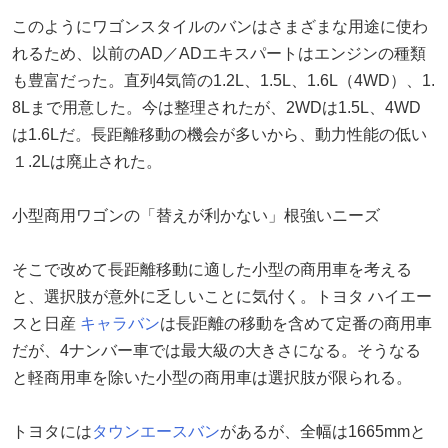
このようにワゴンスタイルのバンはさまざまな用途に使わ
れるため、以前のAD／ADエキスパートはエンジンの種類
も豊富だった。直列4気筒の1.2L、1.5L、1.6L（4WD）、1.
8Lまで用意した。今は整理されたが、2WDは1.5L、4WD
は1.6Lだ。長距離移動の機会が多いから、動力性能の低い
１.2Lは廃止された。
小型商用ワゴンの「替えが利かない」根強いニーズ
そこで改めて長距離移動に適した小型の商用車を考える
と、選択肢が意外に乏しいことに気付く。トヨタ ハイエー
スと日産
キャラバン
は長距離の移動を含めて定番の商用車
だが、4ナンバー車では最大級の大きさになる。そうなる
と軽商用車を除いた小型の商用車は選択肢が限られる。
トヨタには
タウンエースバン
があるが、全幅は1665mmと