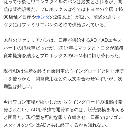
従って今後もワゴンスタイルのバンは必要とされるが、問
題は販売規模だ。プロボックスは今ではトヨタの全店（46
00店舗／日産や
ホンダ
の2倍以上）が扱い、前述の通りマ
ツダにはファミリアバンの名称で供給されている。
以前のファミリアバンは、日産が供給するAD／ADエキス
パートの姉妹車だったが、2017年にマツダとトヨタが業務
資本提携を結ぶとプロボックスのOEM車に切り替わった。
現行ADは生産を終えた乗用車のウイングロードと同じボデ
ィを使うから、開発費用などの収支を合わせやすいが、次
期型は難しい。
今はワゴン市場が縮小したからウイングロードの後継は開
発されない。ADを単独で開発するのは、販売規模を考える
と困難だ。現行型を可能な限り存続させ、日産ではワゴン
スタイルのバンはADと共に終了するかも知れない。