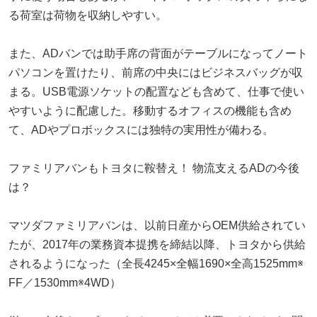
る荷室は荷物を収納しやすい。
また、ADバンでは助手席の背面がテーブルになってノート
パソコンを置けたり、前席の中央にはビジネスバッグが収
まる。USB電源ソケットの配置なども含めて、仕事で使い
やすいように配慮した。移動するオフィスの機能も含め
て、ADやプロボックスには独特の実用性が備わる。
ファミリアバンもトヨタに鞍替え！ 物流支えるADの今後
は？
マツダファミリアバンは、以前日産からOEM供給されてい
たが、2017年の業務資本提携を締結以降、トヨタから供給
されるようになった（全長4245×全幅1690×全高1525mm※
FF／1530mm※4WD）