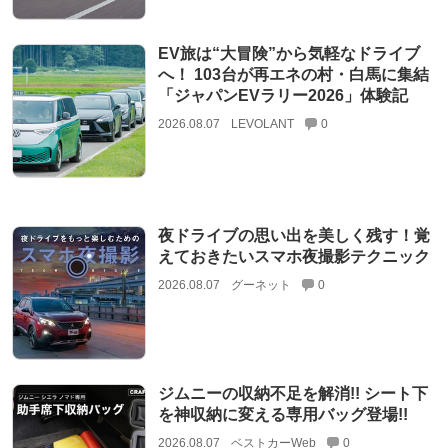
EV旅は“大冒険”から気軽なドライブ
へ！ 103台が再エネの村・白馬に集結
「ジャパンEVラリー2026」体験記
2026.08.07
LEVOLANT
0
夜ドライブの思い出を美しく残す！覚
えておきたいスマホ夜撮影テクニック
2026.08.07
グーネット
0
ジムニーの収納不足を解消!! シート下
を神収納に変える専用バッグ登場!!
2026.08.07
ベストカーWeb
0