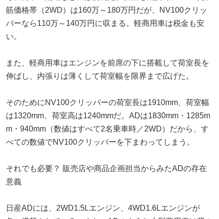
筋価格帯（2WD）は160万～180万円だが、NV100クリッ
パーなら110万～140万円に収まる。軽商用車は税金も安
い。
また、軽商用車はエンジンを前席の下に搭載して荷室長を
伸ばし、内張りは薄くして荷室幅を限界まで広げた。
そのためにNV100クリッパーの荷室長は1910mm、荷室幅
は1320mm、荷室高は1240mmだ。ADは1830mm・1285m
m・940mm（数値はすべて2名乗車時／2WD）だから、す
べての数値でNV100クリッパーを下まわってしまう。
それでも必要？ 販売店や商品企画担当からみたADの存在
意義
日産ADには、2WD1.5Lエンジン、4WD1.6Lエンジンが