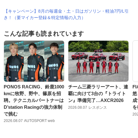
【キャンペーン】8月の毎週金・土・日はガソリン・軽油7円/L引
き！（要マイカー登録＆特定情報の入力）
こんな記事も読まれています
PONOS RACING、鈴鹿1000
チーム三菱ラリーアート、連
F
kmに牧野、野中、篠原を招
覇に向けて3台の『トライト
悠
聘。テクニカルパートナーは
ン』準備完了…AXCR2026
成
D’station Racingの強力体制
を
2026.08.07
レスポンス
で挑む
20
2026.08.07
AUTOSPORT web