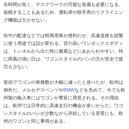
在時間が長く、デスクワークの可能な装備も必要になる。
仮眠することもあるため、運転席や助手席のリクライニン
グ機能は欠かせない」
街中の配達などでは軽商用車が便利だが、高速道路を頻繁
に使う用途では話が変わる。背の高いワンボックスボディ
は、トンネルから出た時に横風などにあおられやすい。特
に雨風の強い日は、ワゴンスタイルのバンの方が安全で疲
労も少ない。
冒頭でワゴンの車種数が大幅に減ったと述べたが、欧州は
例外だ。メルセデスベンツや
BMW
などを含めて、今でも欧
州製の輸入車にはワゴンが豊富に用意される。その理由
は、欧州では日常的に高速走行の機会が多いからだ。ワゴ
ンスタイルのバンが少数ながら存続している背景にも、欧
州のワゴンと同じ事情がある。