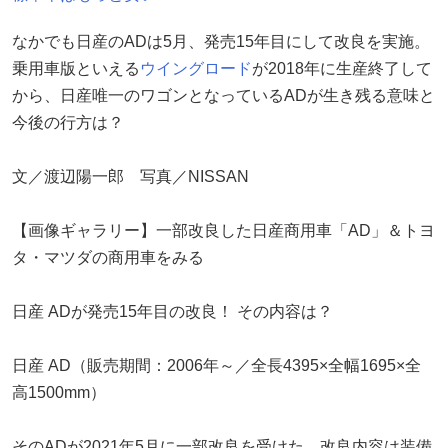
なかでも日産のADは5月、発売15年目にして改良を実施。
乗用車版といえる
ウイングロード
が2018年に生産終了して
から、日産唯一のワゴンとなっているADが生き残る意味と
今後の行方は？
文／渡辺陽一郎 写真／NISSAN
【画像ギャラリー】一部改良した日産商用車「AD」＆トヨ
タ・マツダの商用車をみる
日産 ADが発売15年目の改良！ その内容は？
日産 AD（販売期間：2006年～／全長4395×全幅1695×全
高1500mm）
そのADが2021年5月に一部改良を受けた。改良内容は装備