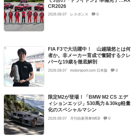
て3台の『トライトン』準備完了…AX
CR2026
2026.08.07
レスポンス
0
FIA F3で大活躍中！ 山越陽悠とは何
者か。非メーカー育成で奮闘するクレ
バーな19歳を徹底解剖
2026.08.07
motorsport.com 日本版
0
限定M2が登場！「BMW M2 CS エデ
ィションエッジ」530馬力＆30kg軽量
化のスペシャルマシン
2026.08.07
月刊自家用車WEB
0