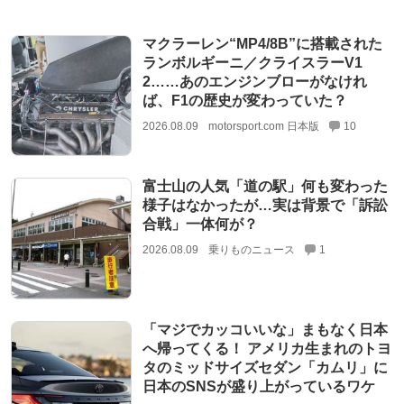
マクラーレン“MP4/8B”に搭載された
ランボルギーニ／クライスラーV1
2……あのエンジンブローがなけれ
ば、F1の歴史が変わっていた？
2026.08.09
motorsport.com 日本版
10
富士山の人気「道の駅」何も変わった
様子はなかったが…実は背景で「訴訟
合戦」一体何が？
2026.08.09
乗りものニュース
1
「マジでカッコいいな」まもなく日本
へ帰ってくる！ アメリカ生まれのトヨ
タのミッドサイズセダン「カムリ」に
日本のSNSが盛り上がっているワケ