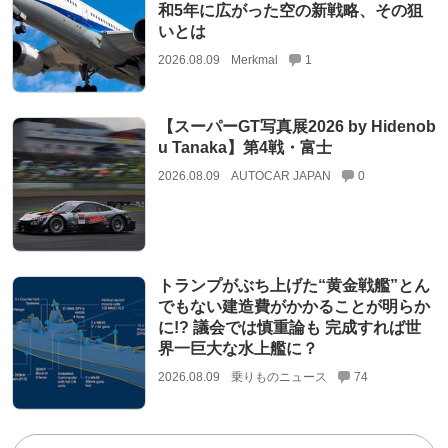
和5年に広がった空の新戦略、その狙
いとは
2026.08.09
Merkmal
1
【スーパーGT写真展2026 by Hidenob
u Tanaka】第4戦・富士
2026.08.09
AUTOCAR JAPAN
0
トランプがぶち上げた“黄金戦艦”とん
でもない建造費がかかることが明らか
に!? 議会では慎重論も 完成すれば世
界一巨大な水上艦に？
2026.08.09
乗りものニュース
74