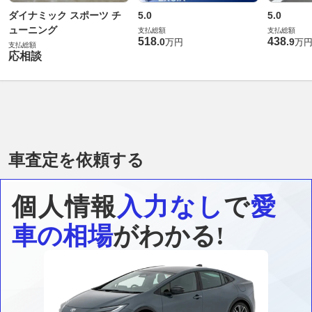
ダイナミック スポーツ チ
5.0
5.0
ューニング
支払総額
支払総額
518
438
.
0
.
9
万円
万
支払総額
応相談
車査定を依頼する
個人情報
入力なし
で
愛
車の相場
がわかる!