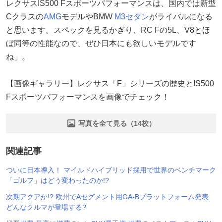
レクサスIS500 Fスポーツパフォーマンスは、国内では新型
Cクラスの
AMG
モデルやBMW
M3セダン
がライバルになる
と思います。スペックを見るかぎり、RC Fの5L、V8とほ
ぼ同等の性能なので、ぜひ日本にも欲しいモデルです
ね」。
【画像ギャラリー】レクサス「F」シリーズの歴史とIS500
Fスポーツパフォーマンスを画像でチェック！
写真を全て見る（14枚）
関連記事
ついに日本導入！ マイルドハイブリッド採用で世界のベンチマーク
「ゴルフ」はどう変わったのか!?
次期アクアか!? 欧州でAセグメント用GA-Bプラットフォーム発表
どんなクルマが登場する?