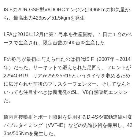
IS Fの2UR-GSE型V8DOHCエンジンは4968ccの排気量か
ら、最高出力423ps／51.5kgmを発生
LFAは2010年12月に第１号車を生産開始。１日に１台のペ
ースで生産され、限定台数の500台を生産した
Fの称号が最初に与えられたのは初代IS F（2007年～2014
年）だった。サーキットで鍛えられた足回り、フロントが
225/40R19、リアが255/35R19というタイヤを収めるため
に広げられた前後のブリスターフェンダー、そしてなんと
いっても注目すべきは新開発の5L、V8自然吸気エンジン
だ。
筒内直接噴射とポート噴射を併用するD-4Sや電動連続可変
バブルタイミング（VVT-iE）などの先進技術を採用し、42
3ps/505Nmを発生した。