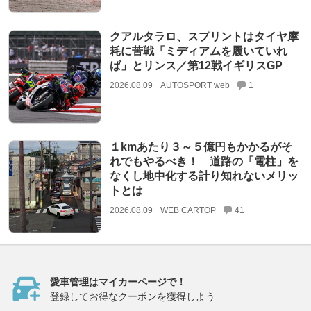
クアルタラロ、スプリントはタイヤ摩
耗に苦戦「ミディアムを履いていれ
ば」とリンス／第12戦イギリスGP
2026.08.09
AUTOSPORT web
1
１kmあたり３～５億円もかかるがそ
れでもやるべき！ 道路の「電柱」を
なくし地中化する計り知れないメリッ
トとは
2026.08.09
WEB CARTOP
41
愛車管理はマイカーページで！
登録してお得なクーポンを獲得しよう