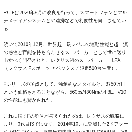
RC Fは2020年9月に改良を行って、スマートフォンとマル
チメディアシステムとの連携などで利便性を向上させてい
る
続いて2010年12月、世界超一級レベルの運動性能と超一流
の感性と官能を持ち合わせるスーパーカーとして世に送り
出すべく開発された、レクサス初のスーパーカー、LFA
（レクサス Fスポーツ アペックス／限定500台生産）。
Fシリーズの頂点として、独創的なスタイルと、3750万円
という価格もさることながら、560ps/480Nmの4.8L、V10
の性能にも驚かされた。
これに続くFの称号が与えられたのは、レクサスの戦略に
より、3代目ISではなく、2014年10月に登場した2ドアクー
ペのRC Fだった。発売当初搭載された2UR-GSE型5L、V8