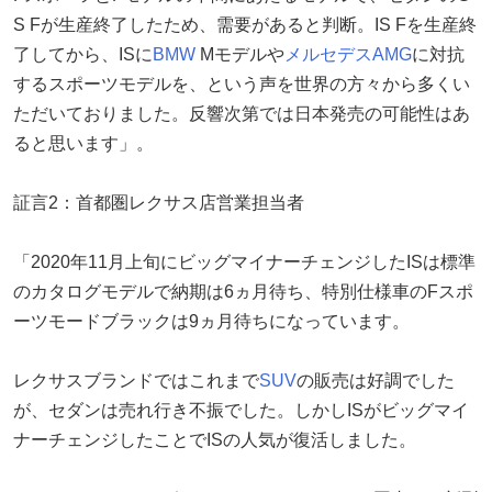
S Fが生産終了したため、需要があると判断。IS Fを生産終
了してから、ISに
BMW
Mモデルや
メルセデスAMG
に対抗
するスポーツモデルを、という声を世界の方々から多くい
ただいておりました。反響次第では日本発売の可能性はあ
ると思います」。
証言2：首都圏レクサス店営業担当者
「2020年11月上旬にビッグマイナーチェンジしたISは標準
のカタログモデルで納期は6ヵ月待ち、特別仕様車のFスポ
ーツモードブラックは9ヵ月待ちになっています。
レクサスブランドではこれまで
SUV
の販売は好調でした
が、セダンは売れ行き不振でした。しかしISがビッグマイ
ナーチェンジしたことでISの人気が復活しました。