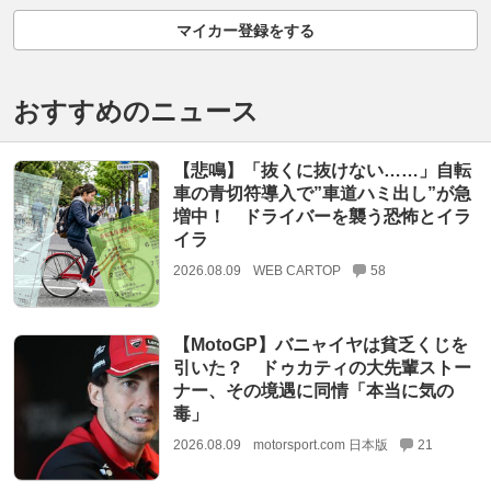
マイカー登録をする
おすすめのニュース
【悲鳴】「抜くに抜けない……」自転
車の青切符導入で”車道ハミ出し”が急
増中！ ドライバーを襲う恐怖とイラ
イラ
2026.08.09
WEB CARTOP
58
【MotoGP】バニャイヤは貧乏くじを
引いた？ ドゥカティの大先輩ストー
ナー、その境遇に同情「本当に気の
毒」
2026.08.09
motorsport.com 日本版
21