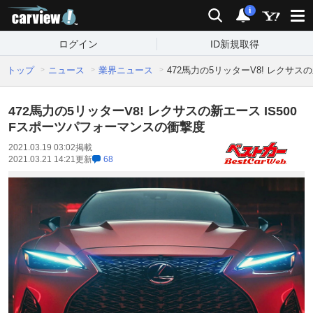
carview!
検索
通知
i
ログイン
ID新規取得
トップ
ニュース
業界ニュース
472馬力の5リッターV8! レクサス
472馬力の5リッターV8! レクサスの新エース IS500
Fスポーツパフォーマンスの衝撃度
2021.03.19 03:02
掲載
2021.03.21 14:21
更新
68