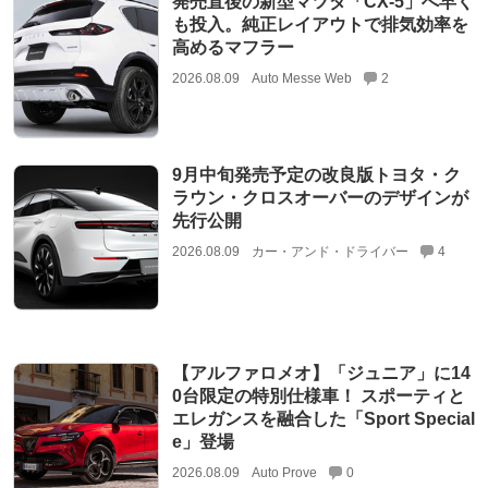
発売直後の新型マツダ「CX-5」へ早く
も投入。純正レイアウトで排気効率を
高めるマフラー
2026.08.09
Auto Messe Web
2
9月中旬発売予定の改良版トヨタ・ク
ラウン・クロスオーバーのデザインが
先行公開
2026.08.09
カー・アンド・ドライバー
4
【アルファロメオ】「ジュニア」に14
0台限定の特別仕様車！ スポーティと
エレガンスを融合した「Sport Special
e」登場
2026.08.09
Auto Prove
0