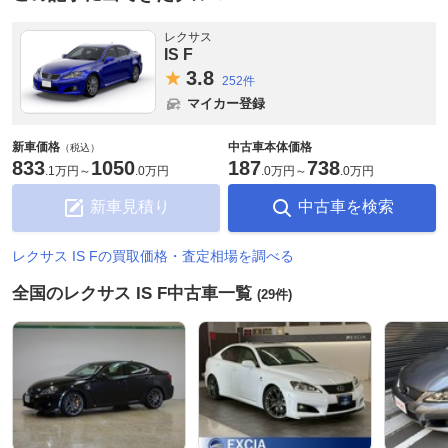
レクサス
IS F
3.
8
252件
マイカー登録
新車価格
中古車本体価格
（税込）
833
1050
187
738
.
1万円
～
.
0万円
.
0万円
～
.
0万円
新車見積り
中古車を検索
レクサス IS Fの買取価格・査定相場を調べる
全国のレクサス IS F中古車一覧
(29件)