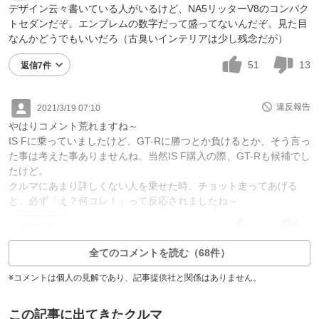
デザイン云々書いている人がいるけど、NA5リッターV8のコンパク
トセダンだぞ。エンブレムの数字だって盛ってないんだぞ。見た目
なんかどうでもいいだろ（古臭いインテリアは少し残念だが）
51
13
返信7件
違反報告
2021/3/19 07:10
やはりコメント荒れますね～
IS Fに乗っていましたけど、GT-Rに勝つとか負けるとか、そう言っ
た事は考えた事ありませんね。当然IS F購入の際、GT-Rも候補でし
たけど。
クルマにあまり詳しくない人を乗せた時、チョット走ってあげる
と、必ず「え？何コレ！」って反応されましたね～
34
7
返信0件
全てのコメントを読む（68件）
※コメントは個人の見解であり、記事提供社と関係はありません。
この記事に出てきたクルマ