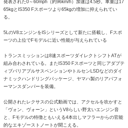
発表された0～60mph（約96km/h）加速は4.5秒。車重は17
65kgとIS350 Fスポーツより65kgの増加に抑えられてい
る。
5LのV8エンジンをISシリーズとして新たに搭載し、Fスポ
ーツの上位でFモデルに近い性能が与えられている
トランスミッションは8速スポーツダイレクトシフトATが
組み合わされている。またIS350 Fスポーツと同じアダプテ
ィブバリアブルサスペンションやトルセンLSDなどのダイ
ナミックハンドリングパッケージ、ヤマハ製のリアパフォ
ーマンスダンパーを装備。
公開されたレクサスの公式動画では、アクセルを吹かすと
「ヴォン、ヴォーン」というV8らしい野太いエンジン音
と、Fモデルの特徴ともいえる4本出しマフラーからの官能
的なエキゾーストノートが聞こえる。