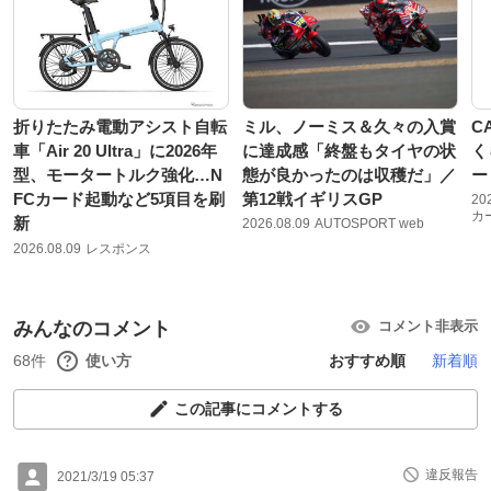
折りたたみ電動アシスト自転
ミル、ノーミス＆久々の入賞
C
車「Air 20 Ultra」に2026年
に達成感「終盤もタイヤの状
く
型、モータートルク強化…N
態が良かったのは収穫だ」／
ー
FCカード起動など5項目を刷
第12戦イギリスGP
20
カ
新
2026.08.09
AUTOSPORT web
2026.08.09
レスポンス
みんなのコメント
コメント非表示
68件
使い方
おすすめ順
新着順
この記事にコメントする
違反報告
2021/3/19 05:37