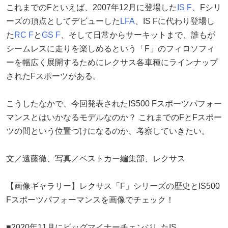
これまでのFといえば、2007年12月に登場した
IS F
、Fシリ
ーズの頂点としてデビューした
LFA
、IS Fに代わり登場し
た
RC F
と
GS F
、そして日常からサーキットまで、誰もが
シームレスに走りを楽しめるという「F」のフィロソフィ
ーを幅広く展開するためにレクサス各車種にラインナップ
されたFスポーツがある。
こうしたなかで、今回発表されたIS500 Fスポーツパフォー
マンスとはいかなるモデルなのか？ これまでのFとFスポー
ツの間という位置づけになるのか、考察していきたい。
文／遠藤徹、写真／ベストカー編集部、レクサス
【画像ギャラリー】レクサス「F」シリーズの歴史とIS500
Fスポーツパフォーマンスを画像でチェック！
■2020年11月にビッグマイナーチェンジしたIS