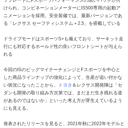
フプレートにFスポーツパフォーマンスの黒いバッチが付
けられ、コンビネーションメーターにIS500専用の起動ア
ニメーションを採用。安全装備では、最新バージョンであ
る「レクサス セーフティシステム＋2.5」を搭載している
ドライブモードはスポーツS+も備えており、サーキット走
行にも対応するホールド性の良いフロントシートが与えら
れる
今回のISのビッグマイナーチェンジとFスポーツを中心と
した商品ラインナップの強化によって、生産が追い付かな
い状況になったことから、
トヨタ
＆レクサス開発陣は「セ
ダンも開発の取り組み方次第では、まだまだ生き残れる道
があるのではないか」といった考え方が芽生えているよう
にも見える。
発表されたリリースを見ると、2021年秋に2022年モデルと