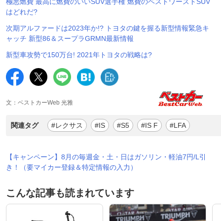
極悪燃費 最高に燃費のいいSUV選手権 燃費のベストワーストSUV
はどれだ?
次期アルファードは2023年か!? トヨタの鍵を握る新型情報緊急キ
ャッチ 新型86＆スープラGRMN最新情報
新型車攻勢で150万台! 2021年トヨタの戦略は?
文：ベストカーWeb 光雅
関連タグ
#レクサス
#IS
#S5
#IS F
#LFA
【キャンペーン】8月の毎週金・土・日はガソリン・軽油7円/L引
き！（要マイカー登録＆特定情報の入力）
こんな記事も読まれています