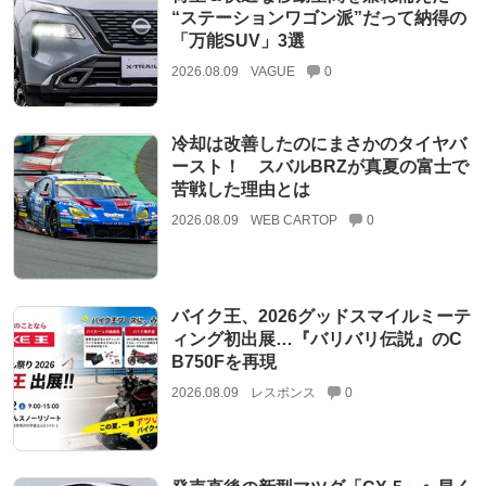
“ステーションワゴン派”だって納得の
「万能SUV」3選
2026.08.09
VAGUE
0
冷却は改善したのにまさかのタイヤバ
ースト！ スバルBRZが真夏の富士で
苦戦した理由とは
2026.08.09
WEB CARTOP
0
バイク王、2026グッドスマイルミーテ
ィング初出展…『バリバリ伝説』のC
B750Fを再現
2026.08.09
レスポンス
0