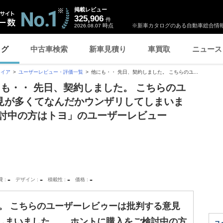
掲載レビュー
325,906
件
時点
※新車カタログのある自動車総合情報
2026.08.07
ログ
中古車検索
新車見積り
車買取
ニュース
ァイア
ユーザーレビュー・評価一覧
他にも・・ 先日、契約しました。 こちらのユ...
にも・・ 先日、契約しました。 こちらのユ
見が多くてなんだかウンザリしてしまいま
検討中の方はトヨ」のユーザーレビュー
-
-
-
-
費
デザイン
積載性
価格
。 こちらのユーザーレビゥーは批判する意見
しまいました。。 ホントに購入をご検討中の方