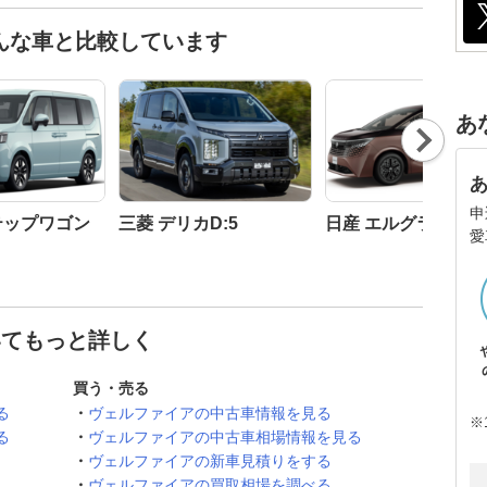
んな車と比較しています
あ
Nex
t
申
テップワゴン
三菱 デリカD:5
日産 エルグランド
愛
いてもっと詳しく
買う・売る
る
ヴェルファイアの中古車情報を見る
※
る
ヴェルファイアの中古車相場情報を見る
ヴェルファイアの新車見積りをする
ヴェルファイアの買取相場を調べる