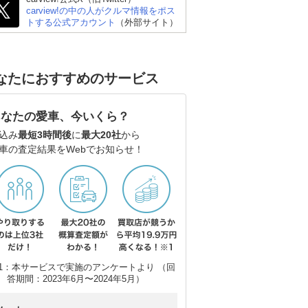
carview!の中の人がクルマ情報をポス
トする公式アカウント
（外部サイト）
なたにおすすめのサービス
あなたの愛車、今いくら？
込み
最短3時間後
に
最大20社
から
ホンダ オデッセイ
スズキ エブリイワゴン
ホ
車の査定結果をWebでお知らせ！
1：本サービスで実施のアンケートより （回
答期間：2023年6月〜2024年5月）