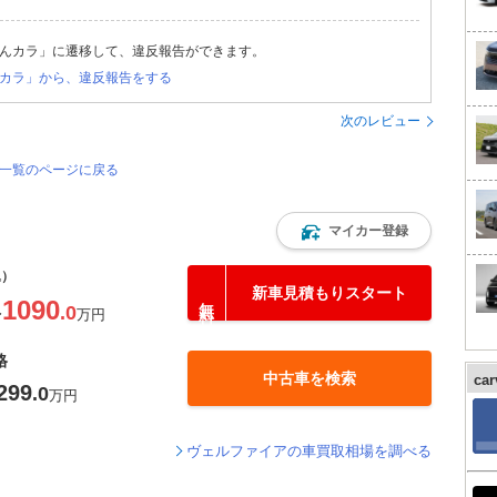
んカラ」に遷移して、違反報告ができます。
カラ」から、違反報告をする
次のレビュー
価一覧のページに戻る
マイカー登録
込）
新車見積もりスタート
1090
.0
〜
万円
格
中古車を検索
ca
299
.0
万円
ヴェルファイアの車買取相場を調べる