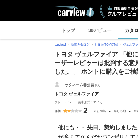
トップ
360°ビュー
カタ
carview!
新車カタログ
トヨタ(TOYOTA)
ヴェルフ
トヨタ ヴェルファイア 「他
ーザーレビゥーは批判する意
した。。 ホントに購入をご
ニックネーム非公開
さん
トヨタ ヴェルファイア
グレード：-
乗車形式：マイカー
2
-
-
評価
走行性能
乗り心地
燃
他にも・・ 先日、契約しました
が多くてなんだかウンザリして