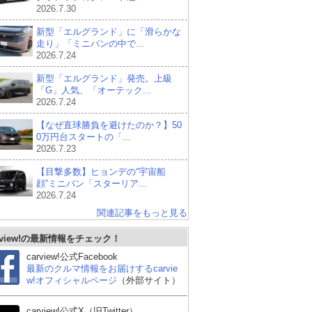
2026.7.30
新型「エルグランド」に「滑らかな
走り」「ミニバンの中で...
2026.7.24
新型「エルグランド」発売。上級
「G」人気、「オーテック...
2026.7.24
【なぜ直球勝負を避けたのか？】50
0万円台スタートの「...
2026.7.23
【目撃多数】ヒョンデの“宇宙船
顔”ミニバン「スターリア...
2026.7.24
関連記事をもっと見る
rview!の最新情報をチェック！
carview!公式Facebook
最新のクルマ情報をお届けするcarvie
w!オフィシャルページ
（外部サイト）
carview!公式X（旧Twitter）