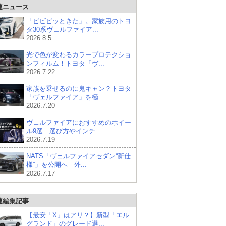
連ニュース
「ビビビッときた」。家族用のトヨ
タ30系ヴェルファイア...
2026.8.5
光で色が変わるカラープロテクショ
ンフィルム！トヨタ「ヴ...
2026.7.22
家族を乗せるのに鬼キャン？トヨタ
「ヴェルファイア」を極...
2026.7.20
ヴェルファイアにおすすめのホイー
ル9選｜選び方やインチ...
2026.7.19
NATS「ヴェルファイアセダン“新仕
様”」を公開へ 外...
2026.7.17
連編集記事
【最安「X」はアリ？】新型「エル
グランド」のグレード選...