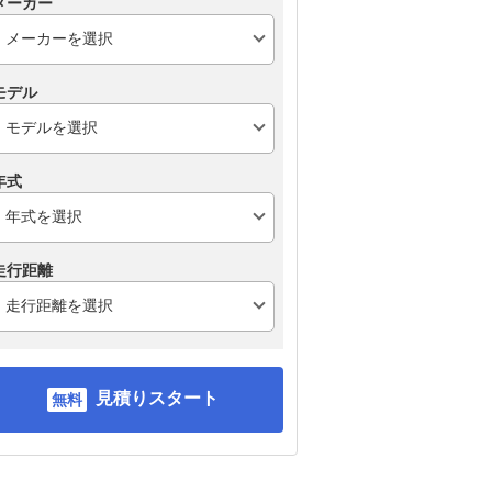
メーカー
モデル
年式
走行距離
見積りスタート