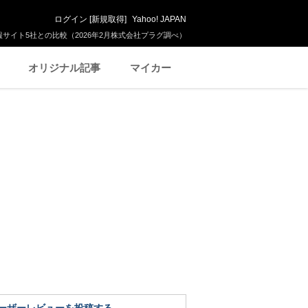
ログイン
[
新規取得
]
Yahoo! JAPAN
サイト5社との比較（2026年2月株式会社プラグ調べ）
オリジナル記事
マイカー