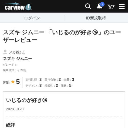
carview!
検索
通知
i
ログイン
ID新規取得
スズキ ジムニー 「いじるのが好き😘」のユー
ザーレビュー
メカ爺
さん
スズキ ジムニー
グレード：-
乗車形式：その他
3
2
3
5
走行性能
乗り心地
燃費
評価
3
2
5
デザイン
積載性
価格
いじるのが好き😘
2023.10.28
総評