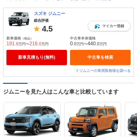
スズキ ジムニー
総合評価
マイカー登録
4.5
新車価格
中古車本体価格
（税込）
191
216
0
440
.8
.0
.0
.0
万円〜
万円
万円〜
万円
新車見積もり(無料)
中古車を検索
ジムニーの車買取相場を調べる
ジムニーを見た人はこんな車と比較しています