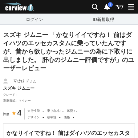
carview!
検索
通知
i
ログイン
ID新規取得
スズキ ジムニー 「かなりイイですね！ 前はダ
イハツのエッセカスタムに乗っていたんです
が、昔から欲しかったジムニーの為に下取りに
出しました。 肝心のジムニー評価ですが」のユ
ーザーレビュー
・▽ﾓﾀﾓﾀｰﾄﾞ
さん
スズキ ジムニー
グレード：-
乗車形式：マイカー
-
-
-
4
走行性能
乗り心地
燃費
評価
-
-
-
デザイン
積載性
価格
かなりイイですね！ 前はダイハツのエッセカスタ