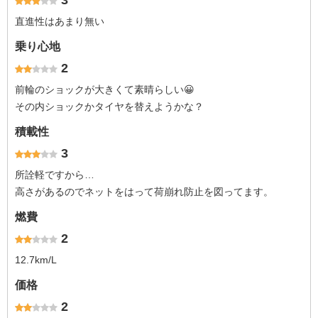
3
直進性はあまり無い
乗り心地
2
前輪のショックが大きくて素晴らしい😀
その内ショックかタイヤを替えようかな？
積載性
3
所詮軽ですから…
高さがあるのでネットをはって荷崩れ防止を図ってます。
燃費
2
12.7km/L
価格
2