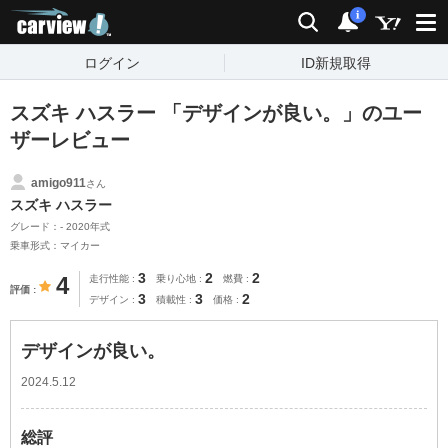
carview!
検索
通知
i
ログイン
ID新規取得
スズキ ハスラー 「デザインが良い。」のユー
ザーレビュー
amigo911
さん
スズキ ハスラー
グレード：- 2020年式
乗車形式：マイカー
3
2
2
4
走行性能
乗り心地
燃費
評価
3
3
2
デザイン
積載性
価格
デザインが良い。
2024.5.12
総評