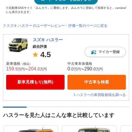
※自動車SNSサイト「みんカラ」に遷移します。みんカラに登録して投稿すると、carview!
にも表示されます。
スズキ ハスラー のユーザーレビュー・評価一覧のページに戻る
スズキ ハスラー
総合評価
マイカー登録
4.5
新車価格
中古車本体価格
（税込）
159
204
0
290
.9
.8
.0
.0
万円〜
万円
万円〜
万円
新車見積もり(無料)
中古車を検索
ハスラーの車買取相場を調べる
ハスラーを見た人はこんな車と比較しています