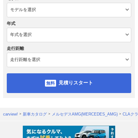
年式
走行距離
見積りスタート
carview!
新車カタログ
メルセデスAMG(MERCEDES_AMG)
CLAク