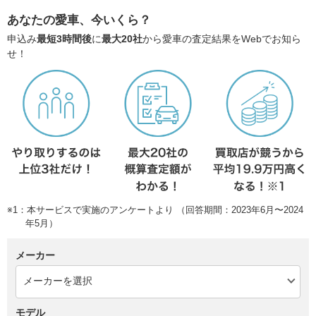
あなたの愛車、今いくら？
申込み
最短3時間後
に
最大20社
から愛車の査定結果をWebでお知ら
せ！
※1：本サービスで実施のアンケートより （回答期間：2023年6月〜2024
年5月）
メーカー
モデル