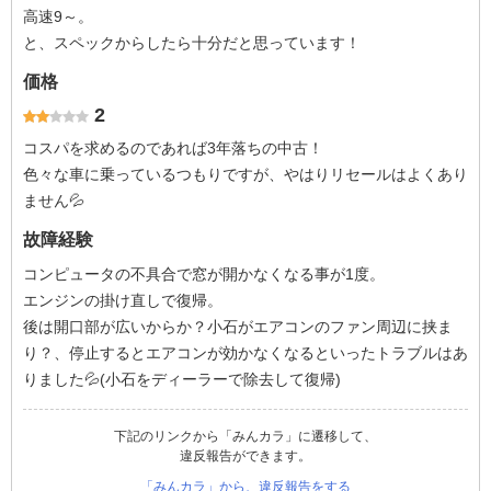
高速9～。
と、スペックからしたら十分だと思っています！
価格
2
コスパを求めるのであれば3年落ちの中古！
色々な車に乗っているつもりですが、やはりリセールはよくあり
ません💦
故障経験
コンピュータの不具合で窓が開かなくなる事が1度。
エンジンの掛け直しで復帰。
後は開口部が広いからか？小石がエアコンのファン周辺に挟ま
り？、停止するとエアコンが効かなくなるといったトラブルはあ
りました💦(小石をディーラーで除去して復帰)
下記のリンクから「みんカラ」に遷移して、
違反報告ができます。
「みんカラ」から、違反報告をする