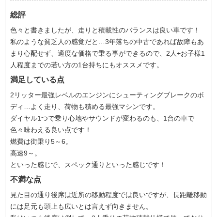
総評
色々と書きましたが、走りと積載性のバランスは良い車です！
私のような貧乏人の感覚だと…3年落ちの中古であれば故障もあ
まり心配せず、適度な価格で乗る事ができるので、2人+お子様1
人程度までの若い方の1台持ちにもオススメです。
満足している点
2リッター最強レベルのエンジンにシューティングブレークのボ
ディ…よく走り、荷物も積める最強マシンです。
ダイヤル1つで乗り心地やサウンドが変わるのも、1台の車で
色々味わえる良い点です！
燃費は街乗り5～6。
高速9～。
といった感じで、スペック通りといった感じです！
不満な点
見た目の通り後席は近所の移動程度では良いですが、長距離移動
には足元も頭上も広いとは言えず向きません。