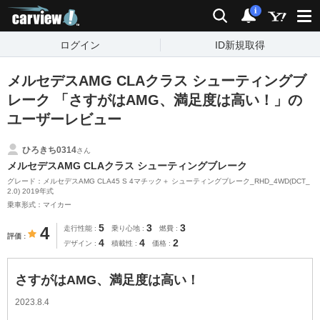
carview!
検索
通知
i
ログイン
ID新規取得
メルセデスAMG CLAクラス シューティングブ
レーク 「さすがはAMG、満足度は高い！」の
ユーザーレビュー
ひろきち0314
さん
メルセデスAMG CLAクラス シューティングブレーク
グレード：メルセデスAMG CLA45 S 4マチック＋ シューティングブレーク_RHD_4WD(DCT_
2.0) 2019年式
乗車形式：マイカー
5
3
3
4
走行性能
乗り心地
燃費
評価
4
4
2
デザイン
積載性
価格
さすがはAMG、満足度は高い！
2023.8.4