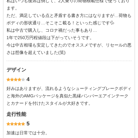
私はいつも後席は倒して、2人乗りの荷物積載仕様で使っており
ます。
ただ、満足している点と矛盾する書き方にはなりますが…荷物も
ボディの形状通り…そこそこ載る！といった感じです💦
私は中古で購入し、コロナ禍だった事もあり…
1年で250万円程値段は下がっていそうです。
今は中古相場も安定してきたのでオススメですが、リセールの悪
さは想像を超えていました(笑)
デザイン
4
好みはありますが、流れるようなシューティングブレークボディ
と海外のAMGパッケージを真似た黒縁バンパーエアインテーク
とカナードを付けたスタイルが大好きです。
走行性能
5
加速は日常では十分。