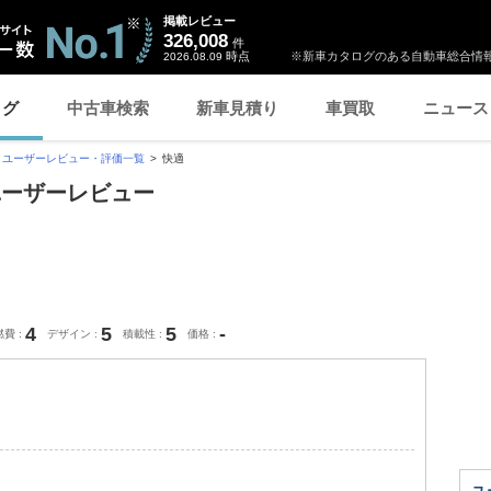
掲載レビュー
326,008
件
時点
※新車カタログのある自動車総合情報
2026.08.09
ログ
中古車検索
新車見積り
車買取
ニュース
ユーザーレビュー・評価一覧
快適
ユーザーレビュー
4
5
5
-
燃費
デザイン
積載性
価格