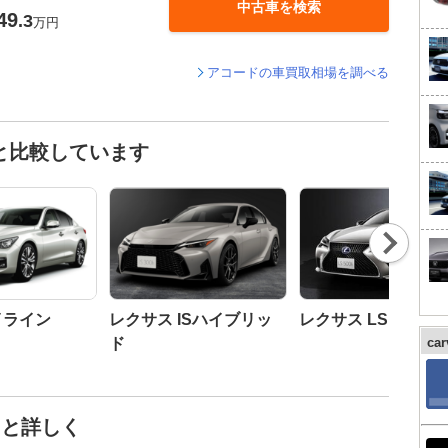
中古車を検索
49
.3
万円
アコードの車買取相場を調べる
と比較しています
Nex
t
イライン
レクサス ISハイブリッ
レクサス LS
ド
ca
っと詳しく