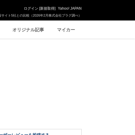
ログイン
[
新規取得
]
Yahoo! JAPAN
サイト5社との比較（2026年2月株式会社プラグ調べ）
オリジナル記事
マイカー