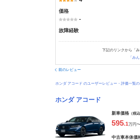
価格
-
故障経験
下記のリンクから「み
「みん
前のレビュー
ホンダ アコード のユーザーレビュー・評価一覧
ホンダ アコード
新車価格
（税
595
.1
万円
中古車本体価