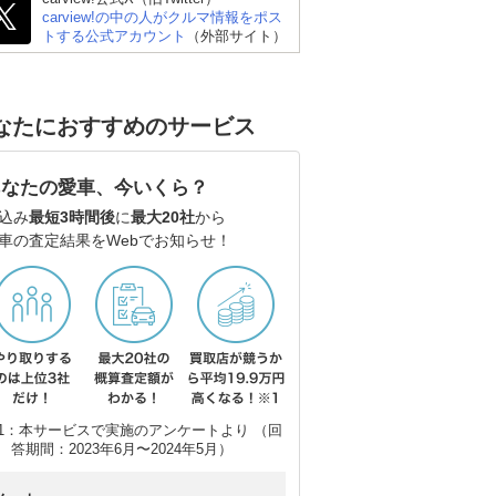
carview!の中の人がクルマ情報をポス
トする公式アカウント
（外部サイト）
なたにおすすめのサービス
あなたの愛車、今いくら？
込み
最短3時間後
に
最大20社
から
車の査定結果をWebでお知らせ！
1：本サービスで実施のアンケートより （回
答期間：2023年6月〜2024年5月）