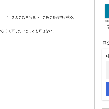
ユ
ルーフ、まあまあ車高低い、まあまあ荷物が載る。
※
がなくて直したいところも直せない。
ロ