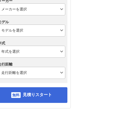
メーカー
モデル
年式
走行距離
見積りスタート