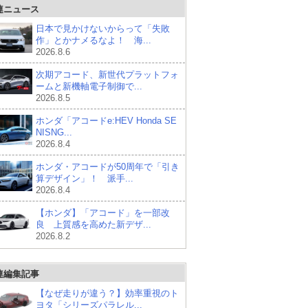
連ニュース
日本で見かけないからって「失敗
作」とかナメるなよ！ 海...
2026.8.6
次期アコード、新世代プラットフォ
ームと新機軸電子制御で...
2026.8.5
ホンダ「アコードe:HEV Honda SE
NISNG...
2026.8.4
ホンダ・アコードが50周年で「引き
算デザイン」！ 派手...
2026.8.4
【ホンダ】「アコード」を一部改
良 上質感を高めた新デザ...
2026.8.2
連編集記事
【なぜ走りが違う？】効率重視のト
ヨタ「シリーズパラレル...