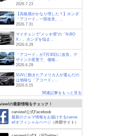
2026.7.23
【高級感がかなり増した？】ホンダ
「アコード」一部改良。...
2026.7.31
マイチェンで“メッキ増”の「N-BO
X」。ホンダを悩ま...
2026.6.29
「アコード」が7月30日に改良。デ
ザイン小変更で、価格...
2026.6.29
SUVに飽きたアメリカ人が選んだの
は地味な「アコード」...
2026.6.15
関連記事をもっと見る
スバル WRX S4
BMW 3シリーズ セダン
レ
rview!の最新情報をチェック！
ド
carview!公式Facebook
最新のクルマ情報をお届けするcarvie
w!オフィシャルページ
（外部サイト）
carview!公式X（旧Twitter）