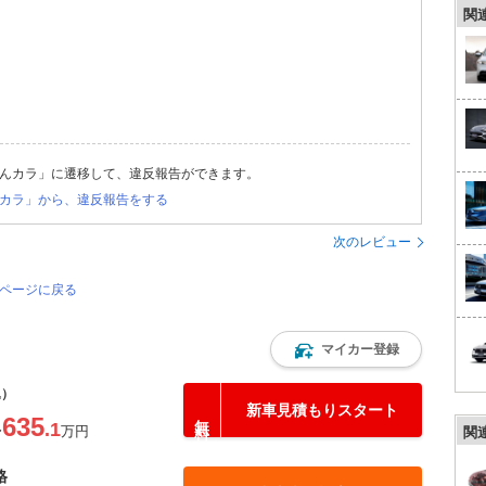
関
んカラ」に遷移して、違反報告ができます。
カラ」から、違反報告をする
次のレビュー
のページに戻る
マイカー登録
込）
新車見積もりスタート
635
.1
〜
万円
関
格