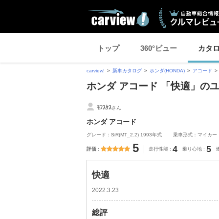
トップ
360°ビュー
カタ
carview!
新車カタログ
ホンダ(HONDA)
アコード
ホンダ アコード 「快適」の
ﾓﾌｽｹｽ
さん
ホンダ アコード
グレード：SiR(MT_2.2) 1993年式
乗車形式：マイカー
5
4
5
評価
走行性能
乗り心地
快適
2022.3.23
総評