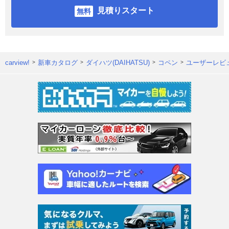
見積りスタート
carview!
新車カタログ
ダイハツ(DAIHATSU)
コペン
ユーザーレビ