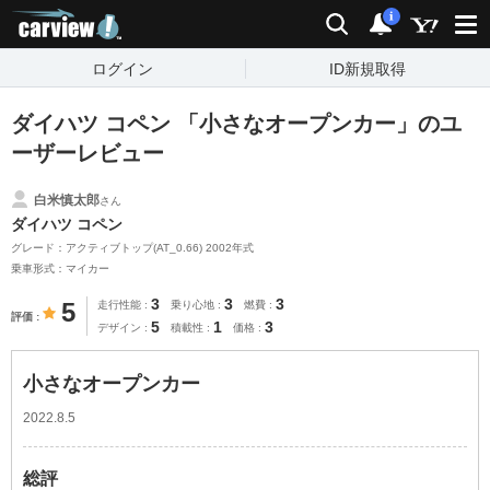
carview!
検索
通知
i
ログイン
ID新規取得
ダイハツ コペン 「小さなオープンカー」のユ
ーザーレビュー
白米慎太郎
さん
ダイハツ コペン
グレード：アクティブトップ(AT_0.66) 2002年式
乗車形式：マイカー
3
3
3
5
走行性能
乗り心地
燃費
評価
5
1
3
デザイン
積載性
価格
小さなオープンカー
2022.8.5
総評