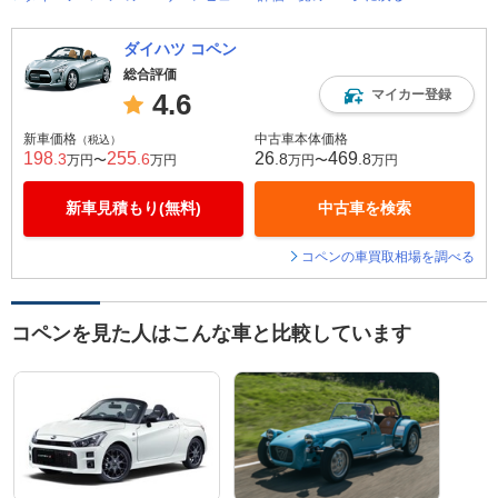
ダイハツ コペン
総合評価
マイカー登録
4.6
新車価格
中古車本体価格
（税込）
198
255
26
469
.3
.6
.8
.8
万円〜
万円
万円〜
万円
新車見積もり(無料)
中古車を検索
コペンの車買取相場を調べる
コペンを見た人はこんな車と比較しています