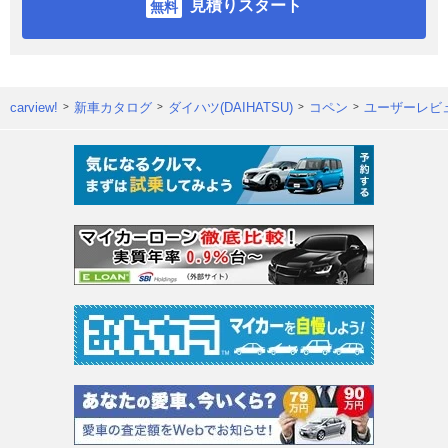
見積りスタート
carview!
新車カタログ
ダイハツ(DAIHATSU)
コペン
ユーザーレビ