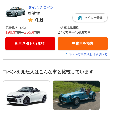
ダイハツ コペン
総合評価
マイカー登録
4.6
新車価格
中古車本体価格
（税込）
198
255
27
469
.3
.6
.0
.8
万円〜
万円
万円〜
万円
新車見積もり(無料)
中古車を検索
コペンの車買取相場を調べる
コペンを見た人はこんな車と比較しています