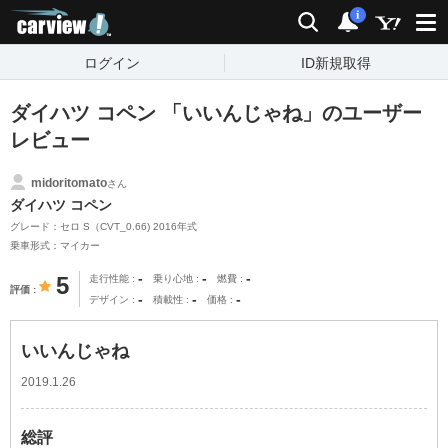
carview!
検索
通知
i
ログイン
ID新規取得
ダイハツ コペン 「いいんじゃね」のユーザー
レビュー
midoritomato
さん
ダイハツ コペン
グレード：セロ S（CVT_0.66) 2016年式
乗車形式：マイカー
-
-
-
5
走行性能
乗り心地
燃費
評価
-
-
-
デザイン
積載性
価格
いいんじゃね
2019.1.26
総評