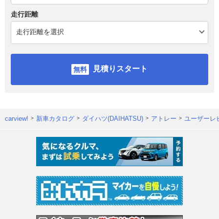
走行距離
見積りスタート
carview!
新車カタログ
ダイハツ(DAIHATSU)
アトレー
ユーザーレ