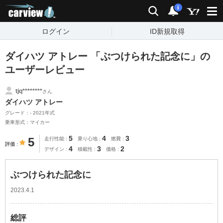
carview!
検索
通知
i
ログイン
ID新規取得
ダイハツ アトレー 「ぶつけられた記念に」の
ユーザーレビュー
tjq********
さん
ダイハツ アトレー
グレード：- 2021年式
乗車形式：マイカー
5
4
3
5
走行性能
乗り心地
燃費
評価
4
3
2
デザイン
積載性
価格
ぶつけられた記念に
2023.4.1
総評