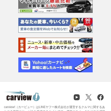
carview!（カービュー）はLINEヤフー株式会社が運営するクルマに関するあ