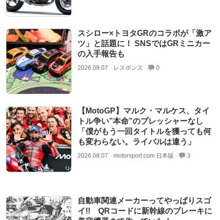
スシロー×トヨタGRのコラボが「激ア
ツ」と話題に！ SNSではGRミニカー
の入手報告も
2026.08.07
レスポンス
0
【MotoGP】マルク・マルケス、タイ
トル争い”本命”のプレッシャーなし
「僕がもう一回タイトルを獲っても何
も変わらない。ライバルは違う」
2026.08.07
motorsport.com 日本版
3
自動車関連メーカーってやっぱりスゴ
イ!! QRコードに新幹線のブレーキに