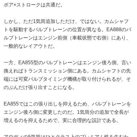
ボア×ストロークは共通だ。
しかし、ただ1気筒追加しただけ、ではない。カムシャフ
トを駆動するバルブトレーンの位置が異なる。EA888のバ
ルブトレーンはエンジン前側（車載状態で右側）にあり、
一般的なレイアウトだ。
一方、EA855型のバルブトレーンはエンジン後ろ側、言い
換えればトランスミッション側にある。カムシャフトの先
端には可変バルブタイミング機構が取り付けられるが、そ
のぶんだけ張り出すことになる。
EA855ではこの張り出しを抑えるため、バルブトレーンを
エンジン後ろ側に変更したのだ。1気筒分の追加で全長が
増えるのを抑えるためで、実に合理的な設計である。
アウディの5気筒はひとクラス上のプレミアム性を生むた