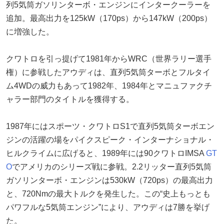
列5気筒ガソリンターボ・エンジンにインタークーラーを
追加。最高出力を125kW（170ps）から147kW（200ps）
に増強した。
クワトロを引っ提げて1981年からWRC（世界ラリー選手
権）に参戦したアウディは、直列5気筒ターボとフルタイ
ム4WDの威力もあって1982年、1984年とマニュファクチ
ャラー部門のタイトルを獲得する。
1987年にはスポーツ・クワトロS1で直列5気筒ターボエン
ジンの活躍の場をパイクスピーク・インターナショナル・
ヒルクライムに広げると、1989年には90クワトロIMSA
GT
O
でアメリカのシリーズ戦に参戦。2.2リッター直列5気筒
ガソリンターボ・エンジンは530kW（720ps）の最高出力
と、720Nmの最大トルクを発生した。この“史上もっとも
パワフルな5気筒エンジン”により、アウディは7勝を挙げ
た。