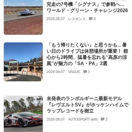
完走の7号機「シグナス」で参戦へ…
ワールド・グリーン・チャレンジ2026
2026.08.07
レスポンス
0
「もう帰りたくない」と思うかも... 暑
い日のドライブは休憩場所が重要！ 都
心から2時間、猛暑を忘れる“高原の涼
風”が魅力の「SA・PA」3選
2026.08.07
VAGUE
1
未発表のランボルギーニ最新モデル
『レヴエルトSV』がホッケンハイムで
ラップレコードを樹立
2026.08.07
AUTOSPORT web
2