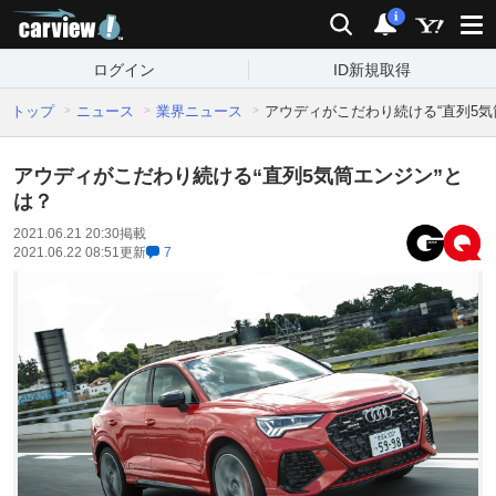
carview!
検索
通知
i
ログイン
ID新規取得
トップ
ニュース
業界ニュース
アウディがこだわり続ける“直列5気
アウディがこだわり続ける“直列5気筒エンジン”と
は？
2021.06.21 20:30
掲載
2021.06.22 08:51
更新
7