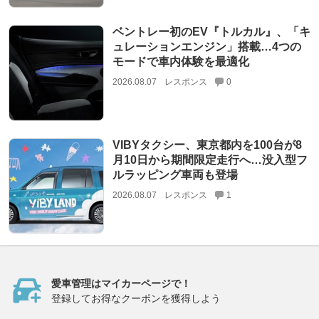
ベントレー初のEV『トルカル』、「キ
ュレーションエンジン」搭載…4つの
モードで車内体験を最適化
2026.08.07
レスポンス
0
VIBYタクシー、東京都内を100台が8
月10日から期間限定走行へ…没入型フ
ルラッピング車両も登場
2026.08.07
レスポンス
1
愛車管理はマイカーページで！
登録してお得なクーポンを獲得しよう