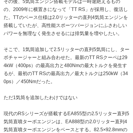
その後、5気筒エンジン搭載モデルは一時途絶えるもの
の、2009年に横置きになって「TT RS」が採用し、復活し
た。TTのベース仕様は2.0リッターの直列4気筒エンジンを
搭載していたが、高性能スポーツバージョンにふさわしい
パワーを無理なく発生させるには排気量を増やしたい。
そこで、1気筒追加して2.5リッターの直列5気筒にし、ター
ボチャージャーと組み合わせた。最新のTT RSクーペは29
4kW（400ps）の最高出力と480Nmの最大トルクを発生す
るが、最初のTT RSの最高出力／最大トルクは250kW（34
0ps）／450Nmだった。
ただ1気筒を追加したわけではない
現代のRSシリーズが搭載するEA855型の2.5リッター直列5
気筒直噴ターボエンジンは、EA888型の2.0リッター直列4
気筒直噴ターボエンジンをベースとする。82.5×92.8mmの