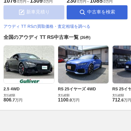
1076
1309
230
1085
.
0万円
～
.
0万円
.
0万円
～
.
0万円
新車見積り
中古車を検索
アウディ TT RSの買取価格・査定相場を調べる
全国のアウディ TT RS中古車一覧
(26件)
2.5 4WD
RS 25イヤーズ 4WD
RS 25イ
支払総額
支払総額
支払総額
806
1100
712
.
7
.
0
.
6
万円
万円
万