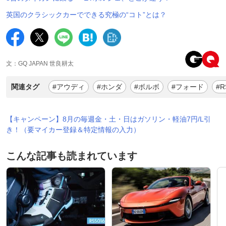
英国のクラシックカーでできる究極の“コト”とは？
文：GQ JAPAN 世良耕太
関連タグ
#アウディ
#ホンダ
#ボルボ
#フォード
#R
【キャンペーン】8月の毎週金・土・日はガソリン・軽油7円/L引
き！（要マイカー登録＆特定情報の入力）
こんな記事も読まれています