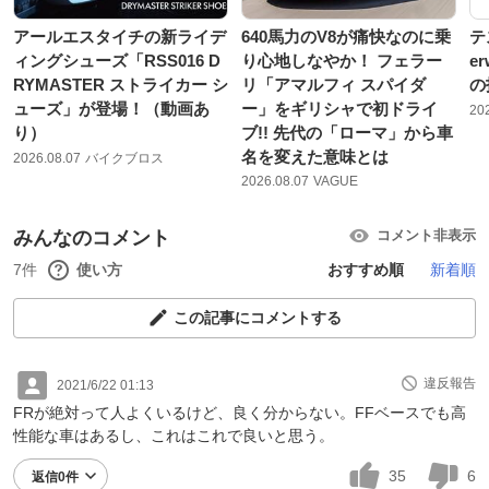
アールエスタイチの新ライデ
640馬力のV8が痛快なのに乗
テ
ィングシューズ「RSS016 D
り心地しなやか！ フェラー
e
RYMASTER ストライカー シ
リ「アマルフィ スパイダ
の
ューズ」が登場！（動画あ
ー」をギリシャで初ドライ
20
り）
ブ!! 先代の「ローマ」から車
名を変えた意味とは
2026.08.07
バイクブロス
2026.08.07
VAGUE
みんなのコメント
コメント非表示
7件
使い方
おすすめ順
新着順
この記事にコメントする
違反報告
2021/6/22 01:13
FRが絶対って人よくいるけど、良く分からない。FFベースでも高
性能な車はあるし、これはこれで良いと思う。
35
6
返信0件