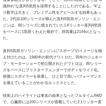
識外れ”な直列5気筒を採用することにしたのである。“4”よ
り数字は大きく、プレミアム性をアピールする効果もあっ
た。2代目100シリーズが積んだ直列5気筒ガソリン・エン
ジンは、80シリーズに積まれていた1.6リッター直列4気筒
をベースに1気筒くわえた格好で、排気量は2144ccとなっ
た。
直列5気筒ガソリン・エンジンに“スポーツ”のイメージを植
え付けたのは、1980年の初代クワトロだ。同年のジュネー
ブ・モーターショーで初公開されたクワトロは、80シリー
ズをベースにブリスターフェンダーでボディをワイド化。
前後にスポイラーを装着し、ひと目で高いパフォーマンス
を備えていることがわかるルックスとした。
技術上のハイライトは車名の由来となったフルタイム4WD
で、心臓部には200シリーズが搭載していた2.1リッター直