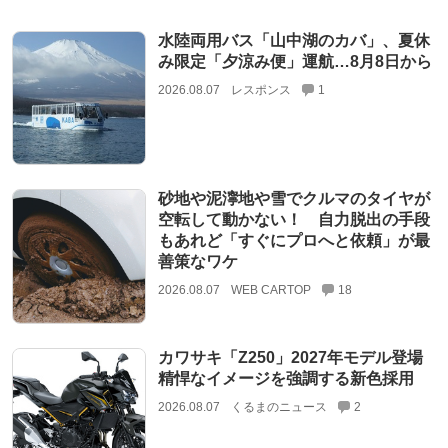
水陸両用バス「山中湖のカバ」、夏休
み限定「夕涼み便」運航…8月8日から
2026.08.07
レスポンス
1
砂地や泥濘地や雪でクルマのタイヤが
空転して動かない！ 自力脱出の手段
もあれど「すぐにプロへと依頼」が最
善策なワケ
2026.08.07
WEB CARTOP
18
カワサキ「Z250」2027年モデル登場
精悍なイメージを強調する新色採用
2026.08.07
くるまのニュース
2