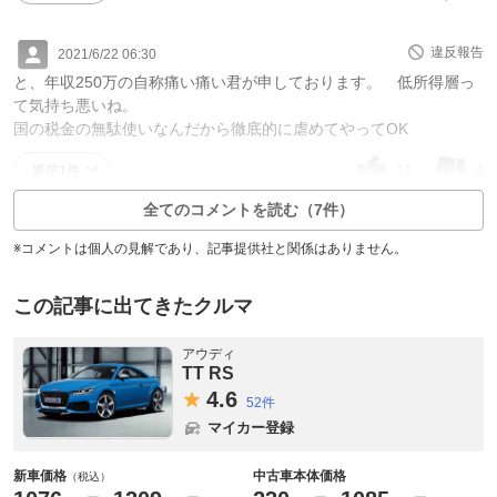
違反報告
2021/6/22 06:30
と、年収250万の自称痛い痛い君が申しております。 低所得層っ
て気持ち悪いね。
国の税金の無駄使いなんだから徹底的に虐めてやってOK
11
4
返信1件
全てのコメントを読む（7件）
※コメントは個人の見解であり、記事提供社と関係はありません。
この記事に出てきたクルマ
アウディ
TT RS
4.
6
52件
マイカー登録
新車価格
中古車本体価格
（税込）