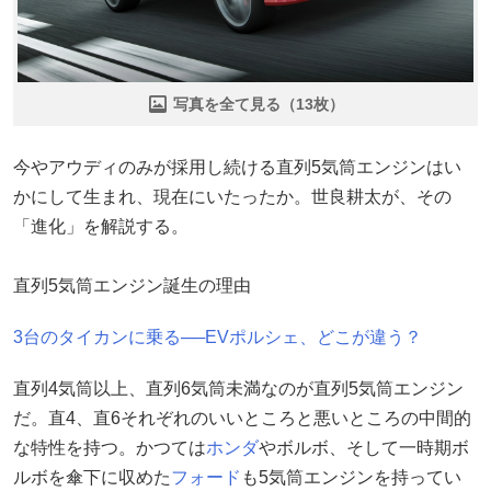
写真を全て見る（13枚）
今やアウディのみが採用し続ける直列5気筒エンジンはい
かにして生まれ、現在にいたったか。世良耕太が、その
「進化」を解説する。
直列5気筒エンジン誕生の理由
3台のタイカンに乗る──EVポルシェ、どこが違う？
直列4気筒以上、直列6気筒未満なのが直列5気筒エンジン
だ。直4、直6それぞれのいいところと悪いところの中間的
な特性を持つ。かつては
ホンダ
やボルボ、そして一時期ボ
ルボを傘下に収めた
フォード
も5気筒エンジンを持ってい