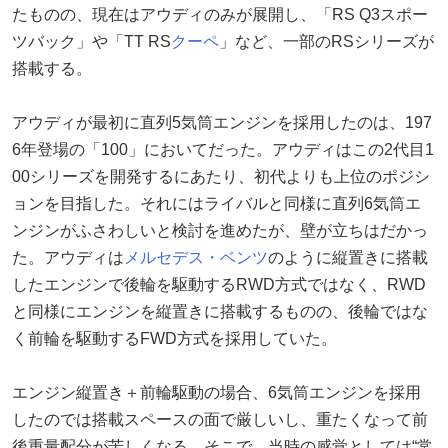
たものの、現在はアウディのみが展開し、「RS Q3スポー
ツバック」や「TT RS
クーペ
」など、一部のRSシリーズが
搭載する。
アウディが最初に直列5気筒エンジンを採用したのは、197
6年登場の「100」においてだった。アウディはこの2代目1
00シリーズを開発するにあたり、初代よりも上位のポジシ
ョンを目指した。それにはライバルと同様に直列6気筒エ
ンジンがふさわしいと検討を進めたが、壁が立ちはだかっ
た。アウディは
メルセデス・ベンツ
のように縦置きに搭載
したエンジンで後輪を駆動するRWD方式ではなく、RWD
と同様にエンジンを縦置きに搭載するものの、後輪ではな
く前輪を駆動するFWD方式を採用していた。
エンジン縦置き＋前輪駆動の場合、6気筒エンジンを採用
したのでは搭載スペースの面で厳しいし、重たくなって前
後重量配分が苦しくなる。そこで、当時の感覚としては“常