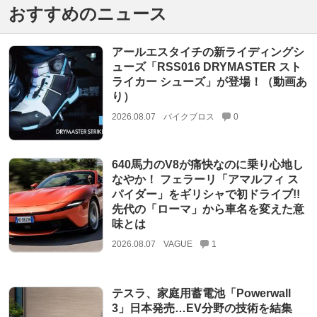
おすすめのニュース
アールエスタイチの新ライディングシ
ューズ「RSS016 DRYMASTER スト
ライカー シューズ」が登場！（動画あ
り）
2026.08.07
バイクブロス
0
640馬力のV8が痛快なのに乗り心地し
なやか！ フェラーリ「アマルフィ ス
パイダー」をギリシャで初ドライブ!!
先代の「ローマ」から車名を変えた意
味とは
2026.08.07
VAGUE
1
テスラ、家庭用蓄電池「Powerwall
3」日本発売…EV分野の技術を結集