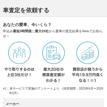
車査定を依頼する
あなたの愛車、今いくら？
申込み
最短3時間後
に
最大20社
から愛車の査定結果をWebでお知ら
せ！
※1：本サービスで実施のアンケートより （回答期間：2023年6月〜2024
年5月）
メーカー