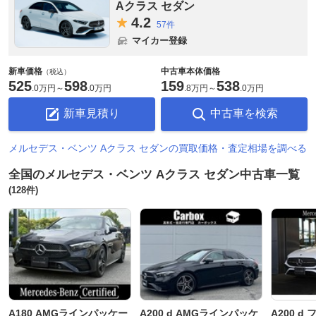
Aクラス セダン
4.
2
57件
マイカー登録
新車価格
中古車本体価格
（税込）
525
598
159
538
.
0万円
～
.
0万円
.
8万円
～
.
0万円
新車見積り
中古車を検索
メルセデス・ベンツ Aクラス セダンの買取価格・査定相場を調べる
全国のメルセデス・ベンツ Aクラス セダン中古車一覧
(128件)
A180 AMGラインパッケー
A200 d AMGラインパッケ
A200 d