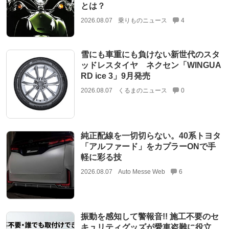
とは？
2026.08.07
乗りものニュース
4
雪にも車重にも負けない新世代のスタ
ッドレスタイヤ ネクセン「WINGUA
RD ice 3」9月発売
2026.08.07
くるまのニュース
0
純正配線を一切切らない。40系トヨタ
「アルファード」をカプラーONで手
軽に彩る技
2026.08.07
Auto Messe Web
6
振動を感知して警報音!! 施工不要のセ
キュリティグッズが愛車盗難に役立