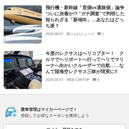
飛行機・新幹線「窓側vs通路側」論争
ついに決着か!? ”ガチ調査”で判明した
知られざる「新傾向」…あなたはどっ
ち派？
2026.08.07
乗りものニュース
1
今度のレクサスはヘリコプター！ ク
ルマでヘリポートへ行ってヘリでマリ
ーナへ向かいクルーザーで出航……な
んて陸海空レクサス三昧が現実に!!
2026.08.07
WEB CARTOP
6
愛車管理はマイカーページで！
登録してお得なクーポンを獲得しよう