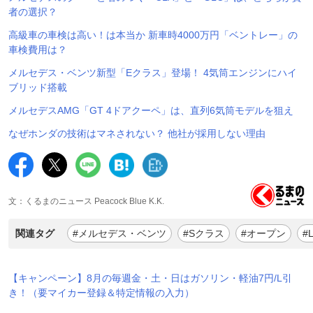
者の選択？
高級車の車検は高い！は本当か 新車時4000万円「ベントレー」の
車検費用は？
メルセデス・ベンツ新型「Eクラス」登場！ 4気筒エンジンにハイ
ブリッド搭載
メルセデスAMG「GT 4ドアクーペ」は、直列6気筒モデルを狙え
なぜホンダの技術はマネされない？ 他社が採用しない理由
文：くるまのニュース Peacock Blue K.K.
関連タグ
#メルセデス・ベンツ
#Sクラス
#オープン
#
【キャンペーン】8月の毎週金・土・日はガソリン・軽油7円/L引
き！（要マイカー登録＆特定情報の入力）