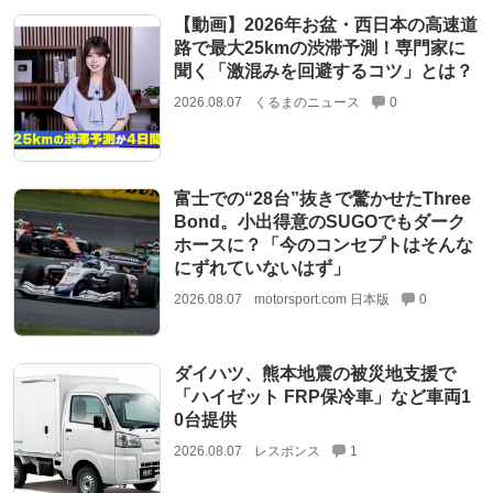
【動画】2026年お盆・西日本の高速道
路で最大25kmの渋滞予測！専門家に
聞く「激混みを回避するコツ」とは？
2026.08.07
くるまのニュース
0
富士での“28台”抜きで驚かせたThree
Bond。小出得意のSUGOでもダーク
ホースに？「今のコンセプトはそんな
にずれていないはず」
2026.08.07
motorsport.com 日本版
0
ダイハツ、熊本地震の被災地支援で
「ハイゼット FRP保冷車」など車両1
0台提供
2026.08.07
レスポンス
1