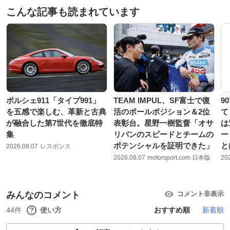
こんな記事も読まれています
ポルシェ911「タイプ991」
TEAM IMPUL、SF富士で復
9
を五感で楽しむ、革新と古典
活のポールポジション＆2位
て
が融合した第7世代を徹底特
表彰台。星野一樹監督「オサ
は
集
リバンのスピードとチームの
ー
ポテンシャルを証明できた」
と
2026.08.07
レスポンス
2026.08.07
motorsport.com 日本版
20
みんなのコメント
コメント非表示
44件
使い方
おすすめ順
新着順