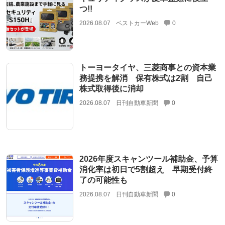
つ!!
2026.08.07
ベストカーWeb
0
トーヨータイヤ、三菱商事との資本業
務提携を解消 保有株式は2割 自己
株式取得後に消却
2026.08.07
日刊自動車新聞
0
2026年度スキャンツール補助金、予算
消化率は初日で5割超え 早期受付終
了の可能性も
2026.08.07
日刊自動車新聞
0