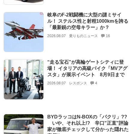
岐阜のF-2戦闘機に大型の謎ミサイ
ル！ ステルス性と射程1000kmを誇る
「最新鋭の空母キラー」か？
2026.08.07
乗りものニュース
16
“走る宝石”が高輪ゲートシティに登
場！ イタリアの高級バイク「MVアグ
スタ」が展示イベント 8月9日まで
2026.08.07
レスポンス
4
BYDラッコはN-BOXの「パクリ」??
いや、それ以上!? 辛口"正直"評論
家が徹底チェックして分かった隠れた