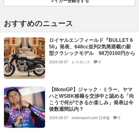
マイカー登録をする
おすすめのニュース
ロイヤルエンフィールド『BULLET 6
50』発表、648cc並列2気筒搭載の新
型クラシックモデル 98万0100円から
2026.08.07
レスポンス
0
【MotoGP】ジャック・ミラー、ヤマ
ハとWSBK移籍を交渉中と認める「向
こうで何ができるか楽しみ」発表は今
後数週間以内？
2026.08.07
motorsport.com 日本版
5