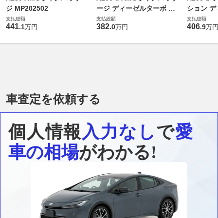
ジ MP202502
ージ ディーゼルターボ MP
ション 
202502
MP20260
支払総額
支払総額
支払総額
441
382
406
.
1
.
0
.
9
万円
万円
万
車査定を依頼する
個人情報
入力なし
で
愛
車の相場
がわかる!