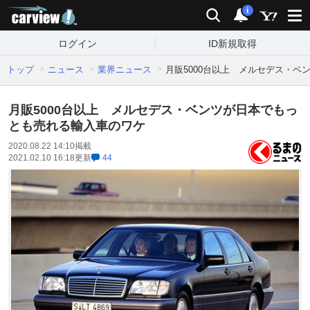
carview!
検索
通知
i
ログイン
ID新規取得
トップ
ニュース
業界ニュース
月販5000台以上 メルセデス・
月販5000台以上 メルセデス・ベンツが日本でもっ
とも売れる輸入車のワケ
2020.08.22 14:10
掲載
2021.02.10 16:18
更新
44