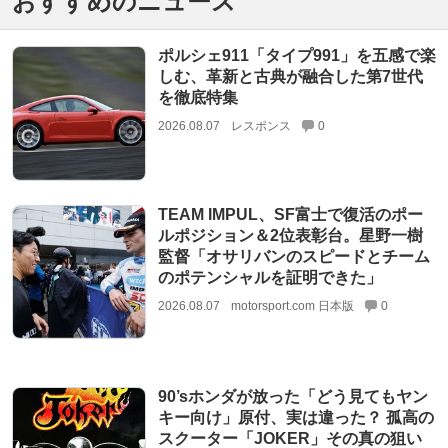
おすすめのニュース
ポルシェ911「タイプ991」を五感で楽
しむ、革新と古典が融合した第7世代
を徹底特集
2026.08.07
レスポンス
0
TEAM IMPUL、SF富士で復活のポー
ルポジション＆2位表彰台。星野一樹
監督「オサリバンのスピードとチーム
のポテンシャルを証明できた」
2026.08.07
motorsport.com 日本版
0
90’sホンダが放った「どう見てもヤン
キー向け」原付、実は違った？ 孤高の
スクーター「JOKER」その真の狙い