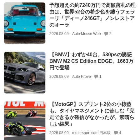
予想超えの約7240万円で高額落札の理
由は、世界52台の希少色を纏うフェラ
ーリ「ディーノ246GT」ノンレストア
のオーラ
2026.08.09
Auto Messe Web
2
【BMW】わずか40台、530psの誘惑
BMW M2 CS Edition EDGE、1663万
円で登場
2026.08.09
Auto Prove
1
【MotoGP】スプリント2位の小椋藍
も、タイヤマネジメントに苦しむ「完
走できるか確信がなかったが、素晴ら
しい結果」
2026.08.09
motorsport.com 日本版
4