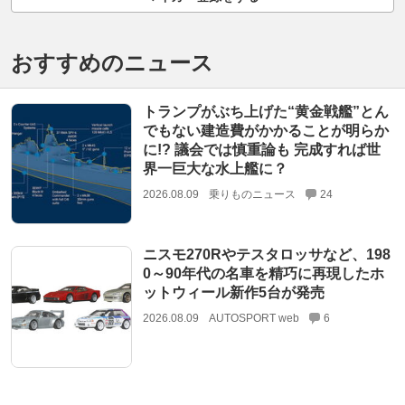
おすすめのニュース
トランプがぶち上げた“黄金戦艦”とん
でもない建造費がかかることが明らか
に!? 議会では慎重論も 完成すれば世
界一巨大な水上艦に？
2026.08.09
乗りものニュース
24
ニスモ270Rやテスタロッサなど、198
0～90年代の名車を精巧に再現したホ
ットウィール新作5台が発売
2026.08.09
AUTOSPORT web
6