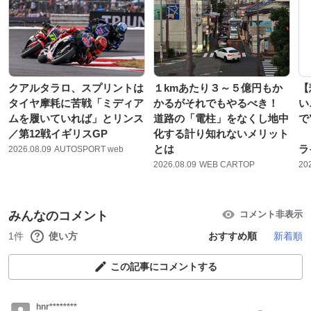
クアルタラロ、スプリントは
１kmあたり３～５億円もか
【
タイヤ摩耗に苦戦「ミディア
かるがそれでもやるべき！
い
ムを履いていれば」とリンス
道路の「電柱」をなくし地中
で
／第12戦イギリスGP
化する計り知れないメリット
ド
とは
ラ
2026.08.09
AUTOSPORT web
2026.08.09
WEB CARTOP
20
みんなのコメント
コメント非表示
1件
使い方
おすすめ順
新着順
この記事にコメントする
hnr********