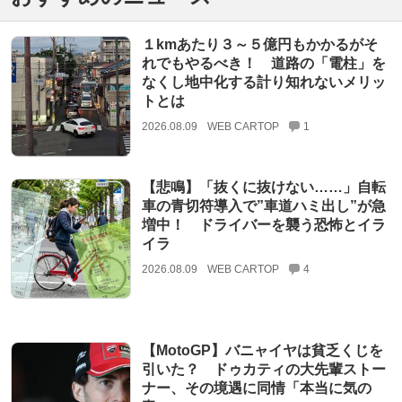
１kmあたり３～５億円もかかるがそ
れでもやるべき！ 道路の「電柱」を
なくし地中化する計り知れないメリッ
トとは
2026.08.09
WEB CARTOP
1
【悲鳴】「抜くに抜けない……」自転
車の青切符導入で”車道ハミ出し”が急
増中！ ドライバーを襲う恐怖とイラ
イラ
2026.08.09
WEB CARTOP
4
【MotoGP】バニャイヤは貧乏くじを
引いた？ ドゥカティの大先輩ストー
ナー、その境遇に同情「本当に気の