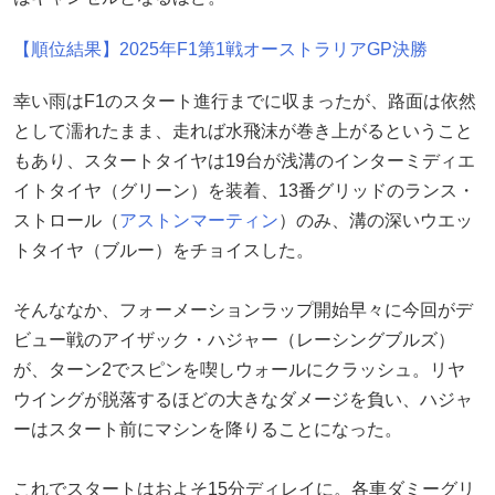
【順位結果】2025年F1第1戦オーストラリアGP決勝
幸い雨はF1のスタート進行までに収まったが、路面は依然
として濡れたまま、走れば水飛沫が巻き上がるということ
もあり、スタートタイヤは19台が浅溝のインターミディエ
イトタイヤ（グリーン）を装着、13番グリッドのランス・
ストロール（
アストンマーティン
）のみ、溝の深いウエッ
トタイヤ（ブルー）をチョイスした。
そんななか、フォーメーションラップ開始早々に今回がデ
ビュー戦のアイザック・ハジャー（レーシングブルズ）
が、ターン2でスピンを喫しウォールにクラッシュ。リヤ
ウイングが脱落するほどの大きなダメージを負い、ハジャ
ーはスタート前にマシンを降りることになった。
これでスタートはおよそ15分ディレイに。各車ダミーグリ