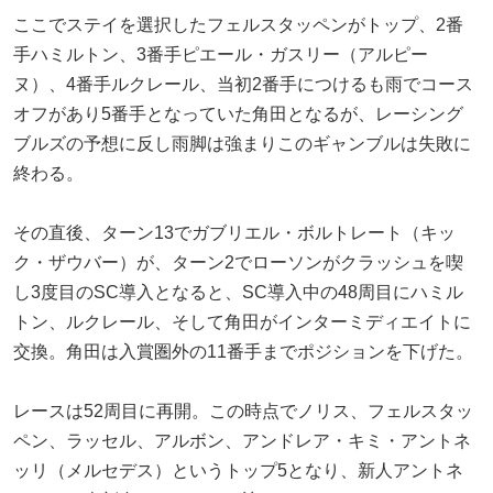
ここでステイを選択したフェルスタッペンがトップ、2番
手ハミルトン、3番手ピエール・ガスリー（アルピー
ヌ）、4番手ルクレール、当初2番手につけるも雨でコース
オフがあり5番手となっていた角田となるが、レーシング
ブルズの予想に反し雨脚は強まりこのギャンブルは失敗に
終わる。
その直後、ターン13でガブリエル・ボルトレート（キッ
ク・ザウバー）が、ターン2でローソンがクラッシュを喫
し3度目のSC導入となると、SC導入中の48周目にハミル
トン、ルクレール、そして角田がインターミディエイトに
交換。角田は入賞圏外の11番手までポジションを下げた。
レースは52周目に再開。この時点でノリス、フェルスタッ
ペン、ラッセル、アルボン、アンドレア・キミ・アントネ
ッリ（メルセデス）というトップ5となり、新人アントネ