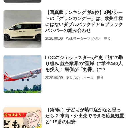
【写真蔵ランキング 第8位】3列7シー
トの「グランカングー」は、欧州仕様
にはないダブルバックドア＆ブラック
バンパーの組み合わせ
2026.08.09
Webモーターマガジン
0
LCCのジェットスターが“史上初”の取
り組み 航空業界の“聖域”に学生440人
を投入！ 裏側が「丸裸」に!?
2026.08.09
乗りものニュース
4
［第5回］子どもが熱中症かなと思っ
たら？ 車内・外出先でできる応急処置
と119番の目安