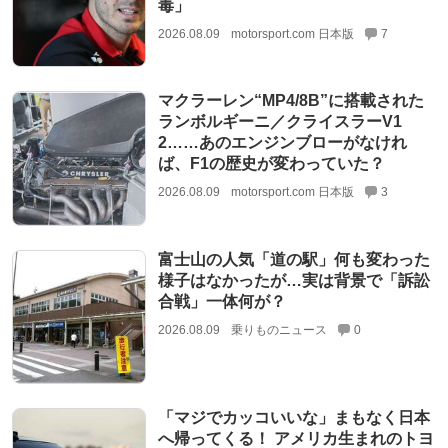
毒」
2026.08.09
motorsport.com 日本版
7
マクラーレン“MP4/8B”に搭載された
ランボルギーニ／クライスラーV1
2……あのエンジンブローがなけれ
ば、F1の歴史が変わっていた？
2026.08.09
motorsport.com 日本版
3
富士山の人気「道の駅」何も変わった
様子はなかったが…実は背景で「訴訟
合戦」一体何が？
2026.08.09
乗りものニュース
0
「マジでカッコいいな」まもなく日本
へ帰ってくる！ アメリカ生まれのトヨ