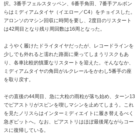
択。3番手フェルスタッペン、6番手角田、7番手アルボン
らはミディアムタイヤ（イエロー／C4）をチョイスした。
アロンソのマシン回収に時間を要し、2度目のリスタート
は42周目となり残り周回数は16周となった。
ようやく履けたドライタイヤだったが、レコードラインを
少しでも外れると濡れた路面に乗ってしまうリスクもあ
り、各車比較的慎重なリスタートを迎えた。そんななか、
ミディアムタイヤの角田がルクレールをかわし5番手の座
を取り戻す。
その直後の44周目、急に大粒の雨粒が落ち始め、ターン13
でピアストリがスピンを喫しマシンを止めてしまう。これ
を見たノリスらはインターミディエイトに履き替えるべく
急ぎピットへ。なお、ピアストリはほぼ最後尾ながらコー
スに復帰している。