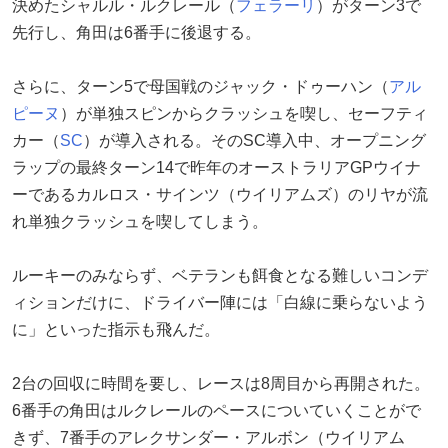
決めたシャルル・ルクレール（
フェラーリ
）がターン3で
先行し、角田は6番手に後退する。
さらに、ターン5で母国戦のジャック・ドゥーハン（
アル
ピーヌ
）が単独スピンからクラッシュを喫し、セーフティ
カー（
SC
）が導入される。そのSC導入中、オープニング
ラップの最終ターン14で昨年のオーストラリアGPウイナ
ーであるカルロス・サインツ（ウイリアムズ）のリヤが流
れ単独クラッシュを喫してしまう。
ルーキーのみならず、ベテランも餌食となる難しいコンデ
ィションだけに、ドライバー陣には「白線に乗らないよう
に」といった指示も飛んだ。
2台の回収に時間を要し、レースは8周目から再開された。
6番手の角田はルクレールのペースについていくことがで
きず、7番手のアレクサンダー・アルボン（ウイリアム