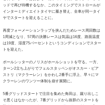
ッドで再び待機するなか、このタイミングでストロールが
インターミディエイトタイヤに履き替え、全車が同一タイ
ヤでスタートを迎えることに。
再度フォーメーションラップを挟んだためレース周回数は
1周減となり、57周の決勝レースは気温は16度、路面温度
は19度、湿度75パーセントというコンディションでスター
トを迎えた。
ポールシッターのノリスがホールショットを守る。一方、
ターン2立ち上がりでフェルスタッペンがオスカー・ピア
ストリ（マクラーレン）をかわし2番手に浮上、早々にマ
クラーレンのワンツー体制を崩す展開に。
5番グリッドスタートで注目を集めた角田は、蹴り出しこ
そ悪くはなかったが、7番グリッドから抜群のスタートを