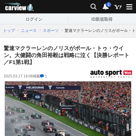
carview!
検索
通知
i
ログイン
ID新規取得
トップ
ニュース
スポーツ
驚速マクラーレンのノリスがポール・ト
驚速マクラーレンのノリスがポール・トゥ・ウイ
ン。大健闘の角田裕毅は戦略に泣く【決勝レポート
／F1第1戦】
2025.03.17 19:08
掲載
1