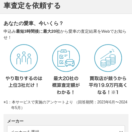
車査定を依頼する
あなたの愛車、今いくら？
申込み
最短3時間後
に
最大20社
から愛車の査定結果をWebでお知ら
せ！
※1：本サービスで実施のアンケートより （回答期間：2023年6月〜2024
年5月）
メーカー