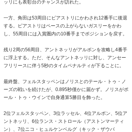
ッリにも表彰台のチャンスが訪れた。
一方、角田は53周目にピアストリにかわされ12番手に後退
する。ピアストリはペースの上がらないガスリーをかわ
し、55周目には入賞圏内の10番手までポジションを戻す。
残り2周の56周目、アントネッリがアルボンを攻略し4番手
に浮上する。ただ、そんなアントネッリに対し、アンセー
フリリースに伴う5秒のタイムペナルティが下ることに。
最終盤、フェルスタッペンはノリスとのテール・トゥ・ノ
ーズの戦いを続けたが、0.895秒僅かに届かず。ノリスがポ
ール・トゥ・ウインで自身通算5勝目を飾った。
2位フェルスタッペン、3位ラッセル、4位アルボン、5位ア
ントネッリ、6位ランス・ストロール（アストンマーティ
ン）、7位ニコ・ヒュルケンベルグ（キック・ザウバ