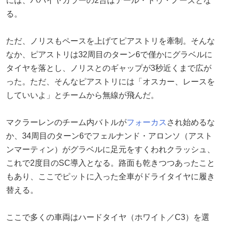
には、パパイヤカラーの2台はテール・トゥ・ノーズとな
る。
ただ、ノリスもペースを上げてピアストリを牽制。そんな
なか、ピアストリは32周目のターン6で僅かにグラベルに
タイヤを落とし、ノリスとのギャップが3秒近くまで広が
った。ただ、そんなピアストリには「オスカー、レースを
していいよ」とチームから無線が飛んだ。
マクラーレンのチーム内バトルが
フォーカス
され始めるな
か、34周目のターン6でフェルナンド・アロンソ（アスト
ンマーティン）がグラベルに足元をすくわれクラッシュ、
これで2度目のSC導入となる。路面も乾きつつあったこと
もあり、ここでピットに入った全車がドライタイヤに履き
替える。
ここで多くの車両はハードタイヤ（ホワイト／C3）を選