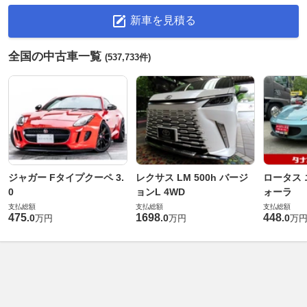
新車を見積る
全国の中古車一覧
(537,733件)
ジャガー Fタイプクーペ 3.
レクサス LM 500h バージ
ロータス 
0
ョンL 4WD
ォーラ
支払総額
支払総額
支払総額
475
1698
448
.
0
.
0
.
0
万円
万円
万