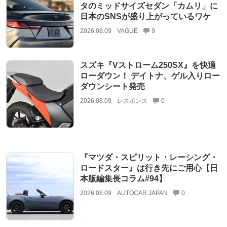
タのミッドサイズセダン「カムリ」に
日本のSNSが盛り上がっているワケ
2026.08.09
VAGUE
9
スズキ『Vストローム250SX』を快適
ローダウン！ デイトナ、ゲル入りロー
ダウンシート発売
2026.08.09
レスポンス
0
『マツダ・スピリット・レーシング・
ロードスター』は行き先にご用心【日
本版編集長コラム#94】
2026.08.09
AUTOCAR JAPAN
0