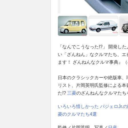
「なんでこうなった!?」 開発し
い「ざんねん」なクルマたち、エ
ます！ ざんねんなクルマ事典』
日本のクラシックカーや絶版車、
リスト、片岡英明氏監修による本
た!?
三菱
のざんねんなクルマたち
いろいろ惜しかった パジェロJr
菱のクルマたち4選
監修／片岡英明、写真／
日産