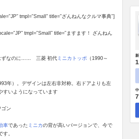
locale="JP" tmpl="Small" title="ざんねんなクルマ事典"]
locale="JP" tmpl="Small" title="ますます！ ざんねん
新
ずなのに…… 三菱 初代
ミニカトッポ
（1990～
1
1993年）。デザインは左右非対称。右ドアよりも左
中
やすいようになっています
7
ワゴン
動車
であった
ミニカ
の背が高いバージョンで、今で
です。