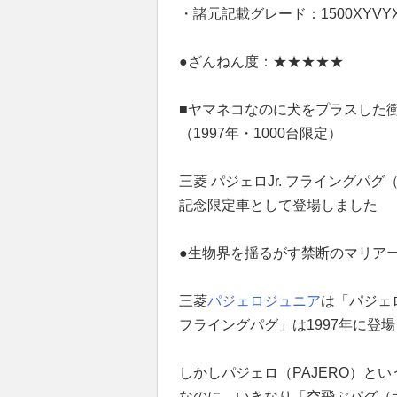
・諸元記載グレード：1500XYVY
●ざんねん度：★★★★★
■ヤマネコなのに犬をプラスした
（1997年・1000台限定）
三菱 パジェロJr. フライングパグ
記念限定車として登場しました
●生物界を揺るがす禁断のマリア
三菱
パジェロジュニア
は「パジェ
フライングパグ」は1997年に登
しかしパジェロ（PAJERO）と
なのに、いきなり「空飛ぶパグ（