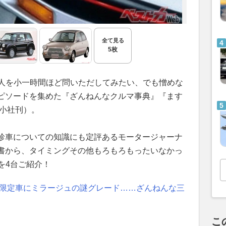
全て見る
5枚
た人を小一時間ほど問いただしてみたい、でも憎めな
ピソードを集めた『ざんねんなクルマ事典』『ます
（小社刊）。
珍車についての知識にも定評あるモータージャーナ
書から、タイミングその他もろもろもったいなかっ
を4台ご紹介！
.の限定車にミラージュの謎グレード……ざんねんな三
こ