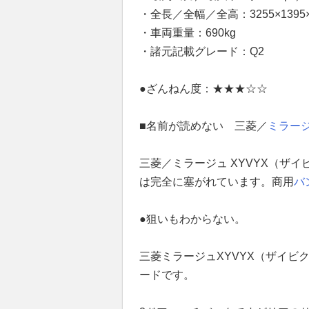
・全長／全幅／全高：3255×1395×
・車両重量：690kg
・諸元記載グレード：Q2
●ざんねん度：★★★☆☆
■名前が読めない 三菱／
ミラー
三菱／ミラージュ XYVYX（ザイ
は完全に塞がれています。商用
バ
●狙いもわからない。
三菱ミラージュXYVYX（ザイビ
ードです。