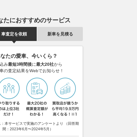
なたにおすすめのサービス
車査定を依頼
新車を見積る
あなたの愛車、今いくら？
込み
最短3時間後
に
最大20社
から
車の査定結果をWebでお知らせ！
1：本サービスで実施のアンケートより （回答期
間：2023年6月〜2024年5月）