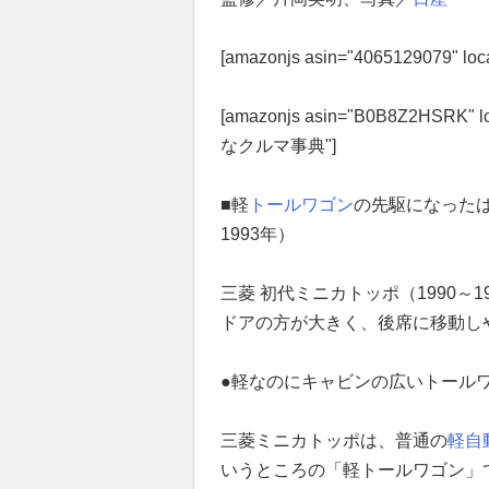
[amazonjs asin="4065129079" 
[amazonjs asin="B0B8Z2HSRK" 
なクルマ事典"]
■軽
トールワゴン
の先駆になったは
1993年）
三菱 初代ミニカトッポ（1990～
ドアの方が大きく、後席に移動し
●軽なのにキャビンの広いトール
三菱ミニカトッポは、普通の
軽自
いうところの「軽トールワゴン」