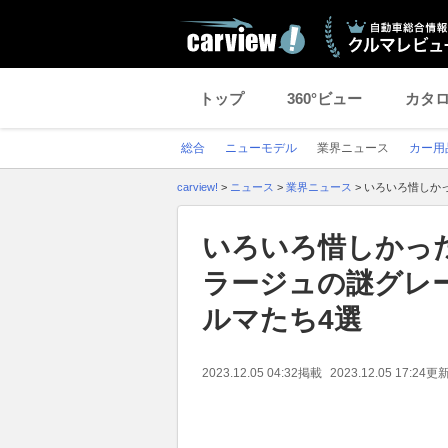
トップ
360°ビュー
カタ
総合
ニューモデル
業界ニュース
カー用
carview!
>
ニュース
>
業界ニュース
>
いろいろ惜しかっ
いろいろ惜しかった
ラージュの謎グレ
ルマたち4選
2023.12.05 04:32
掲載
2023.12.05 17:24
更