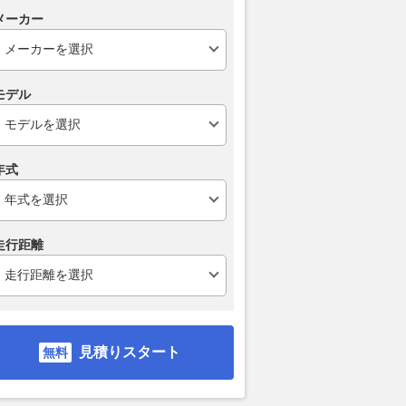
メーカー
モデル
年式
走行距離
見積りスタート