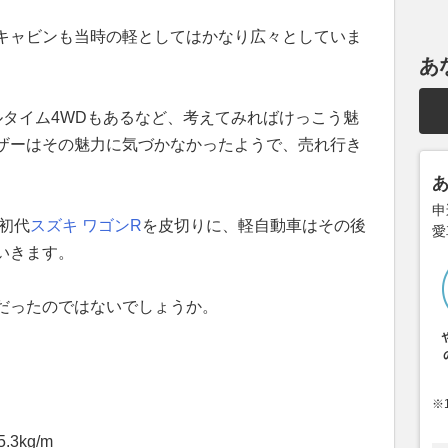
キャビンも当時の軽としてはかなり広々としていま
あ
ルタイム4WDもあるなど、考えてみればけっこう魅
ザーはその魅力に気づかなかったようで、売れ行き
申
た初代
スズキ
ワゴンR
を皮切りに、軽自動車はその後
愛
いきます。
だったのではないでしょうか。
※
3kg/m