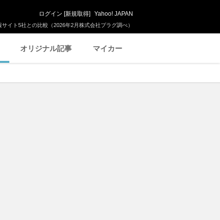
ログイン
[
新規取得
]
Yahoo! JAPAN
サイト5社との比較（2026年2月株式会社プラグ調べ）
オリジナル記事
マイカー