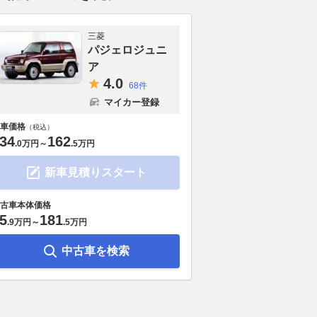
三菱
パジェロジュニ
ア
4.
0
68件
マイカー登録
車価格
（税込）
34
162
.
0万円
～
.
5万円
新車見積りスタート
古車本体価格
5
181
.
9万円
～
.
5万円
中古車を検索