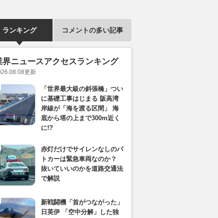
ランキング
コメントの多い記事
業界ニュースアクセスランキング
026.08.08
更新
「世界最大級の斜張橋」つい
に基礎工事はじまる 阪高湾
岸線が「海を渡る区間」 海
底から塔の上まで300m近く
に!?
赤灯だけでサイレンなしのパ
トカーは緊急車両なのか？
抜いていいのかを道路交通法
で解説
新戦闘機「首がつながった」
日英伊 「空中分解」した独