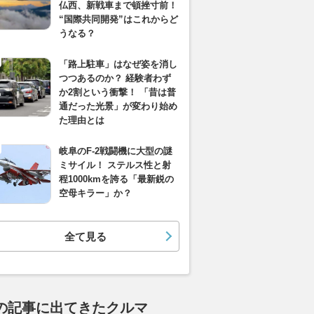
仏西、新戦車まで頓挫寸前！
“国際共同開発”はこれからど
うなる？
「路上駐車」はなぜ姿を消し
つつあるのか？ 経験者わず
か2割という衝撃！ 「昔は普
通だった光景」が変わり始め
た理由とは
岐阜のF-2戦闘機に大型の謎
ミサイル！ ステルス性と射
程1000kmを誇る「最新鋭の
空母キラー」か？
全て見る
の記事に出てきたクルマ