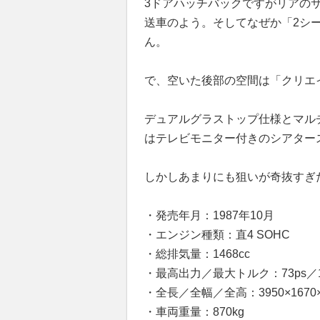
3ドアハッチバックですがリアの
送車のよう。そしてなぜか「2シ
ん。
で、空いた後部の空間は「クリエ
デュアルグラストップ仕様とマル
はテレビモニター付きのシアター
しかしあまりにも狙いが奇抜すぎた
・発売年月：1987年10月
・エンジン種類：直4 SOHC
・総排気量：1468cc
・最高出力／最大トルク：73ps／11.
・全長／全幅／全高：3950×1670×
・車両重量：870kg