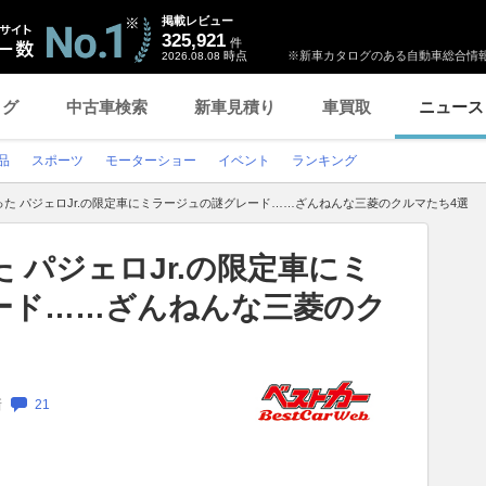
掲載レビュー
325,921
件
時点
※新車カタログのある自動車総合情報
2026.08.08
ログ
中古車検索
新車見積り
車買取
ニュース
品
スポーツ
モーターショー
イベント
ランキング
た パジェロJr.の限定車にミラージュの謎グレード……ざんねんな三菱のクルマたち4選
 パジェロJr.の限定車にミ
ード……ざんねんな三菱のク
新
21