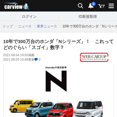
carview!
検索
通知
i
ログイン
ID新規取得
トップ
ニュース
業界ニュース
10年で300万台のホンダ「Nシリ
10年で300万台のホンダ「Nシリーズ」！ これって
どのぐらい「スゴイ」数字？
2021.08.04 19:02
掲載
2021.08.05 10:48
更新
3