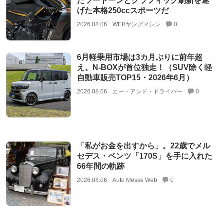
たツートーンとグラフィック刷新を遂
げた本格250ccスポーツだ
2026.08.06
WEBヤングマシン
0
6月軽乗用市場は3カ月ぶりに前年超
え。N-BOXが首位独走！（SUV除く軽
自動車販売TOP15・2026年6月）
2026.08.06
カー・アンド・ドライバー
0
「私がお金を出すから」。22歳でメル
セデス・ベンツ「170S」を手に入れた
66年間の軌跡
2026.08.06
Auto Messe Web
0