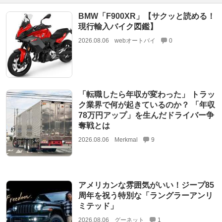
BMW「F900XR」【サクッと読める！
現行輸入バイク図鑑】
2026.08.06
webオートバイ
0
「転職したら年収が変わった」 トラッ
ク業界で何が起きているのか？ 「年収
78万円アップ」を生んだドライバー争
奪戦とは
2026.08.06
Merkmal
9
アメリカンな雰囲気がいい！ジープ85
周年を祝う特別な「ラングラーアンリ
ミテッド」
2026.08.06
グーネット
1