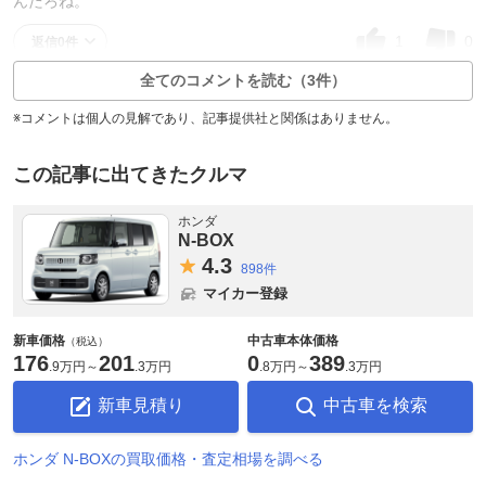
んだろね。
1
0
返信0件
全てのコメントを読む（3件）
※コメントは個人の見解であり、記事提供社と関係はありません。
この記事に出てきたクルマ
ホンダ
N-BOX
4.
3
898件
マイカー登録
新車価格
中古車本体価格
（税込）
176
201
0
389
.
9万円
～
.
3万円
.
8万円
～
.
3万円
新車見積り
中古車を検索
ホンダ N-BOXの買取価格・査定相場を調べる