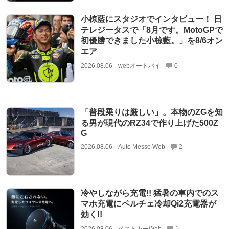
小椋藍にスタジオでインタビュー！ 日
テレジータスで「8月です。MotoGPで
初優勝できました小椋藍。」を8/6オン
エア
2026.08.06
webオートバイ
0
「普段乗りは厳しい」。本物のZGを知
る男が現代のRZ34で作り上げた500Z
G
2026.08.06
Auto Messe Web
2
冷やしながら充電!! 猛暑の車内でのス
マホ充電にペルチェ冷却Qi2充電器が
効く!!