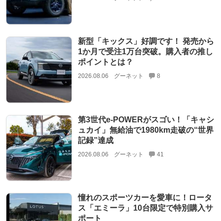
新型「キックス」好調です！ 発売から
1か月で受注1万台突破。購入者の推し
ポイントとは？
2026.08.06
グーネット
8
第3世代e-POWERがスゴい！「キャシ
ュカイ」無給油で1980km走破の“世界
記録”達成
2026.08.06
グーネット
41
憧れのスポーツカーを愛車に！ロータ
ス「エミーラ」10台限定で特別購入サ
ポート