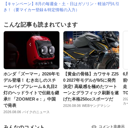
【キャンペーン】8月の毎週金・土・日はガソリン・軽油7円/L引
き！（要マイカー登録＆特定情報の入力）
こんな記事も読まれています
ホンダ「ズーマー」2026年モ
【黄金の骨格】カワサキ Z25
6
デル登場！ むき出しのスチ
0 2027年モデルが9/5に発売
前
ールパイプフレーム＆丸目2
決定! 高級感を極めたツート
走
灯のヘッドライトで伝統を継
ーンとグラフィック刷新を遂
T
承!! 「ZOOMER e：」中国
げた本格250ccスポーツだ
20
カ
で発表
2026.08.06
WEBヤングマシン
2026.08.06
バイクのニュース
みんなのコメント
コメント非表示