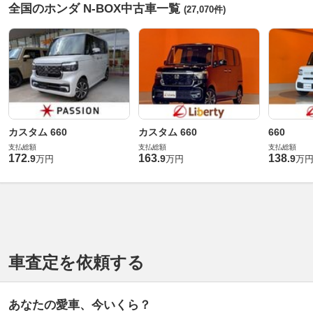
全国のホンダ N-BOX中古車一覧
(27,070件)
カスタム 660
カスタム 660
660
支払総額
支払総額
支払総額
172
163
138
.
9
.
9
.
9
万円
万円
万
車査定を依頼する
あなたの愛車、今いくら？