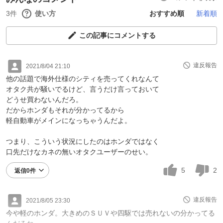
3件
使い方
おすすめ順
新着順
この記事にコメントする
違反報告
2021/8/04 21:10
他の話題で海外仕様のシティを売ってくれなんて
オタク共が騒いでるけど、言うだけ言っておいて
どうせ買わないんだろ。
だからホンダもそれが分かってるから
軽自動車がメインになっちゃうんだよ。
つまり、こういう状況にしたのはホンダではなく
口先だけなカネの無いオタクユーザーのせい。
5
2
返信0件
違反報告
2021/8/05 23:30
今や軽のホンダ。大きめのＳＵＶや四駆では売れないの分かってる