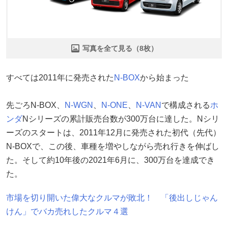
写真を全て見る（8枚）
すべては2011年に発売された
N-BOX
から始まった
先ごろN-BOX、
N-WGN
、
N-ONE
、
N-VAN
で構成される
ホ
ンダ
Nシリーズの累計販売台数が300万台に達した。Nシリ
ーズのスタートは、2011年12月に発売された初代（先代）
N-BOXで、この後、車種を増やしながら売れ行きを伸ばし
た。そして約10年後の2021年6月に、300万台を達成でき
た。
市場を切り開いた偉大なクルマが敗北！ 「後出しじゃん
けん」でバカ売れしたクルマ４選