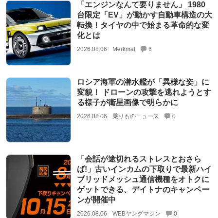
「エンジンなんて要りません」 1980
台限定「EV」が動かす自動車構造の大
転換！タイヤの中で始まる革命的な変
化とは
2026.08.06
Merkmal
6
ロシア海軍の潜水艦が「異様な姿」に
変貌！ ドローンの攻撃を逃れようとす
る様子が衛星画像で明らかに
2026.08.06
乗りものニュース
0
「会話が途切れるストレスとおさら
ば!」古いインカムの下取りで最新ハイ
ブリッドメッシュ通信機種をオトクに
ゲットできる、デイトナのキャンペー
ンが開催中
2026.08.06
WEBヤングマシン
0