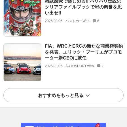
雑誌感覚で楽しめる!! バリバリ伝説の
クリアファイルブックで峠の興奮を思
い出せ!!
2026.08.05
ベストカーWeb
6
FIA、WRCとERCの新たな商業権契約
を発表。エリック・ブーリエがプロモ
ーター新CEOに就任
2026.08.05
AUTOSPORT web
2
おすすめをもっと見る