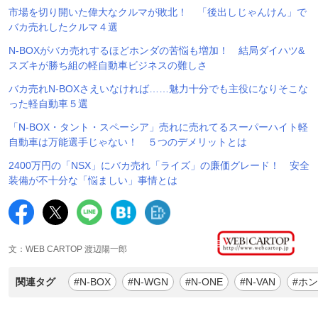
市場を切り開いた偉大なクルマが敗北！ 「後出しじゃんけん」で
バカ売れしたクルマ４選
N-BOXがバカ売れするほどホンダの苦悩も増加！ 結局ダイハツ&
スズキが勝ち組の軽自動車ビジネスの難しさ
バカ売れN-BOXさえいなければ……魅力十分でも主役になりそこな
った軽自動車５選
「N-BOX・タント・スペーシア」売れに売れてるスーパーハイト軽
自動車は万能選手じゃない！ ５つのデメリットとは
2400万円の「NSX」にバカ売れ「ライズ」の廉価グレード！ 安全
装備が不十分な「悩ましい」事情とは
文：WEB CARTOP 渡辺陽一郎
関連タグ
#N-BOX
#N-WGN
#N-ONE
#N-VAN
#ホ