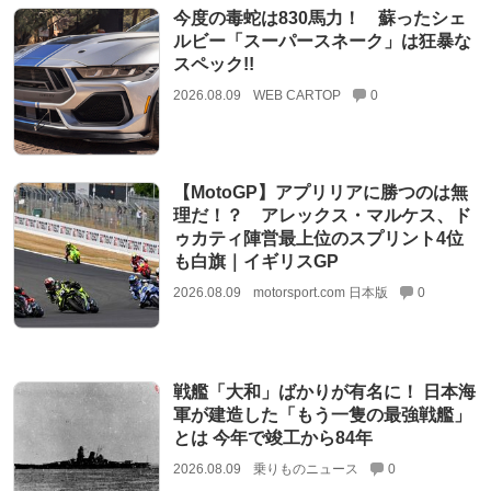
今度の毒蛇は830馬力！ 蘇ったシェ
ルビー「スーパースネーク」は狂暴な
スペック!!
2026.08.09
WEB CARTOP
0
【MotoGP】アプリリアに勝つのは無
理だ！？ アレックス・マルケス、ド
ゥカティ陣営最上位のスプリント4位
も白旗｜イギリスGP
2026.08.09
motorsport.com 日本版
0
戦艦「大和」ばかりが有名に！ 日本海
軍が建造した「もう一隻の最強戦艦」
とは 今年で竣工から84年
2026.08.09
乗りものニュース
0