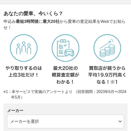
あなたの愛車、今いくら？
申込み
最短3時間後
に
最大20社
から愛車の査定結果をWebでお知ら
せ！
※1：本サービスで実施のアンケートより （回答期間：2023年6月〜2024
年5月）
メーカー