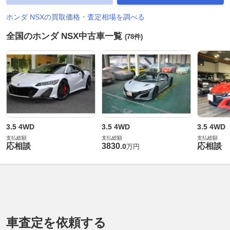
ホンダ NSXの買取価格・査定相場を調べる
全国のホンダ NSX中古車一覧
(78件)
3.5 4WD
3.5 4WD
3.5 4WD
支払総額
支払総額
支払総額
応相談
3830
応相談
.
0
万円
車査定を依頼する