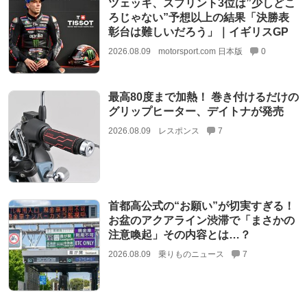
ツェッキ、スプリント3位は”少しどこ
ろじゃない”予想以上の結果「決勝表
彰台は難しいだろう」｜イギリスGP
2026.08.09
motorsport.com 日本版
0
最高80度まで加熱！ 巻き付けるだけの
グリップヒーター、デイトナが発売
2026.08.09
レスポンス
7
首都高公式の“お願い”が切実すぎる！
お盆のアクアライン渋滞で「まさかの
注意喚起」その内容とは…？
2026.08.09
乗りものニュース
7