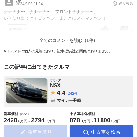
違反報告
2024/9/03 11:34
ナナナナ〜、ナナナナ〜、フロントナナナナ〜。
いきなり出てきてゴメ〜ン、まことにスイマメ〜ン！
0
0
返信0件
全てのコメントを読む（1件）
※コメントは個人の見解であり、記事提供社と関係はありません。
この記事に出てきたクルマ
ホンダ
NSX
4.
4
242件
マイカー登録
新車価格
中古車本体価格
（税込）
2420
2794
878
11800
.
0万円
～
.
0万円
.
0万円
～
.
0万円
新車見積り
中古車を検索