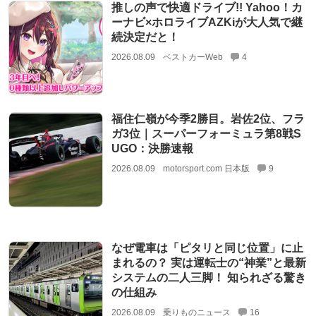
推しの声で快適ドライブ!! Yahoo！カ
ーナビ×ホロライブAZKiが大人気で継
続決定だと！
2026.08.09
ベストカーWeb
4
福住仁嶺が今季2勝目。岩佐2位、フラ
ガ3位｜スーパーフォーミュラ第8戦S
UGO：決勝速報
2026.08.09
motorsport.com 日本版
9
なぜ電車は「ピタリと同じ位置」に止
まれるの？ 実は運転士の“神業”と最新
システムの二人三脚！ 知られざる驚き
の仕組み
2026.08.09
乗りものニュース
16