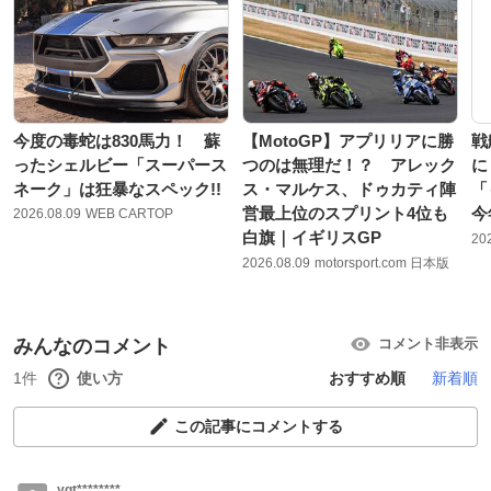
今度の毒蛇は830馬力！ 蘇
【MotoGP】アプリリアに勝
戦
ったシェルビー「スーパース
つのは無理だ！？ アレック
に
ネーク」は狂暴なスペック!!
ス・マルケス、ドゥカティ陣
「
営最上位のスプリント4位も
今
2026.08.09
WEB CARTOP
白旗｜イギリスGP
20
2026.08.09
motorsport.com 日本版
みんなのコメント
コメント非表示
1件
使い方
おすすめ順
新着順
この記事にコメントする
ygt********