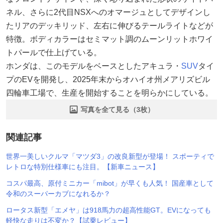
ネル、さらに2代目NSXへのオマージュとしてデザインし
たリアのデッキリッド、左右に伸びるテールライトなどが
特徴。ボディカラーはセミマット調のムーンリットホワイ
トパールで仕上げている。
ホンダは、このモデルをベースとしたアキュラ・
SUV
タイ
プのEVを開発し、2025年末からオハイオ州メアリズビル
四輪車工場で、生産を開始することを明らかにしている。
写真を全て見る（3枚）
関連記事
世界一美しいクルマ「マツダ3」の改良新型が登場！ スポーティで
レトロな特別仕様車にも注目。【新車ニュース】
コスパ最高、原付ミニカー「mibot」が早くも人気！ 国産車として
令和のスーパーカブになれるか？
ロータス新型「エメヤ」は918馬力の超高性能GT。EVになっても
軽快な走りは不変か？【試乗レビュー】