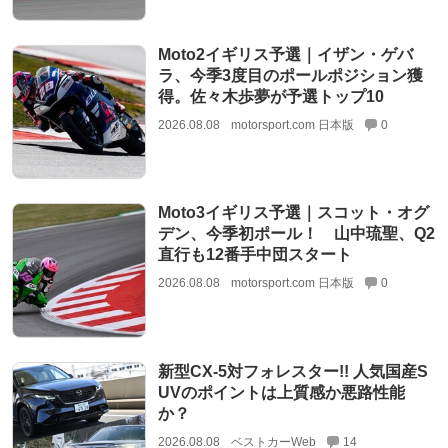
Moto2イギリス予選｜イザン・ゲバ
ラ、今季3度目のポールポジション獲
得。佐々木歩夢が予選トップ10
2026.08.08
motorsport.com 日本版
0
Moto3イギリス予選｜スコット・オグ
デン、今季初ポール！ 山中琉聖、Q2
直行も12番手中団スタート
2026.08.08
motorsport.com 日本版
0
新型CX-5対フォレスター!! 人気国産S
UVのポイントは上質感か悪路性能
か？
2026.08.08
ベストカーWeb
14