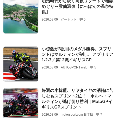
明治時代から続く高原リゾートで地獄
めぐり～雲仙温泉【にっぽんの温泉特
集】
2026.08.09
グーネット
0
小椋藍が3度目のメダル獲得。スプリ
ントはマルティンが制し、アプリリア
1-2-3／第12戦イギリスGP
2026.08.09
AUTOSPORT web
5
好調の小椋藍、リヤタイヤの消耗に苦
しむもスプリント2位！ ホルヘ・マ
ルティンが逃げ切り勝利｜MotoGPイ
ギリスGPスプリント
2026.08.09
motorsport.com 日本版
7