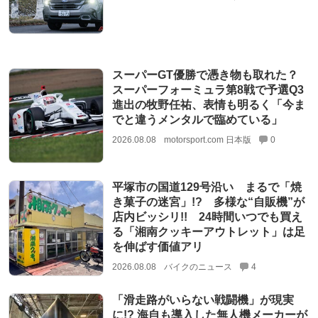
スーパーGT優勝で憑き物も取れた？
スーパーフォーミュラ第8戦で予選Q3
進出の牧野任祐、表情も明るく「今ま
でと違うメンタルで臨めている」
2026.08.08
motorsport.com 日本版
0
平塚市の国道129号沿い まるで「焼
き菓子の迷宮」!? 多様な“自販機”が
店内ビッシリ!! 24時間いつでも買え
る「湘南クッキーアウトレット」は足
を伸ばす価値アリ
2026.08.08
バイクのニュース
4
「滑走路がいらない戦闘機」が現実
に!? 海自も導入した無人機メーカーが