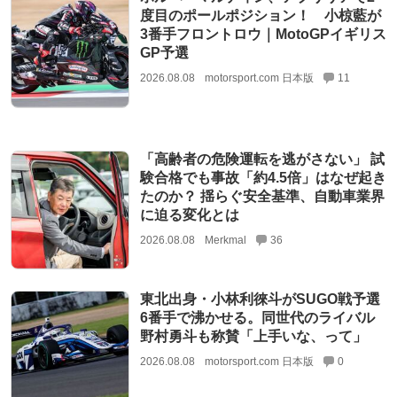
度目のポールポジション！ 小椋藍が
3番手フロントロウ｜MotoGPイギリス
GP予選
2026.08.08
motorsport.com 日本版
11
「高齢者の危険運転を逃がさない」 試
験合格でも事故「約4.5倍」はなぜ起き
たのか？ 揺らぐ安全基準、自動車業界
に迫る変化とは
2026.08.08
Merkmal
36
東北出身・小林利徠斗がSUGO戦予選
6番手で沸かせる。同世代のライバル
野村勇斗も称賛「上手いな、って」
2026.08.08
motorsport.com 日本版
0