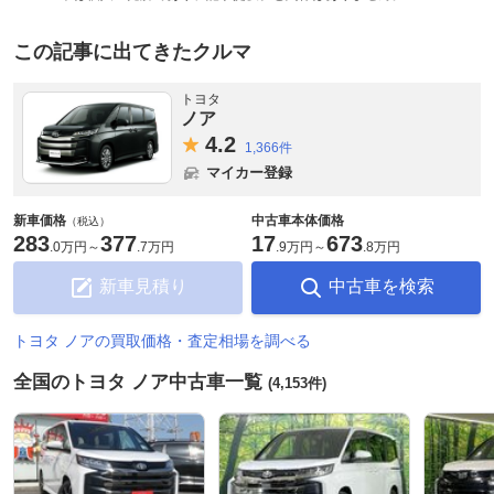
この記事に出てきたクルマ
トヨタ
ノア
4.
2
1,366件
マイカー登録
新車価格
中古車本体価格
（税込）
283
377
17
673
.
0万円
～
.
7万円
.
9万円
～
.
8万円
新車見積り
中古車を検索
トヨタ ノアの買取価格・査定相場を調べる
全国のトヨタ ノア中古車一覧
(4,153件)