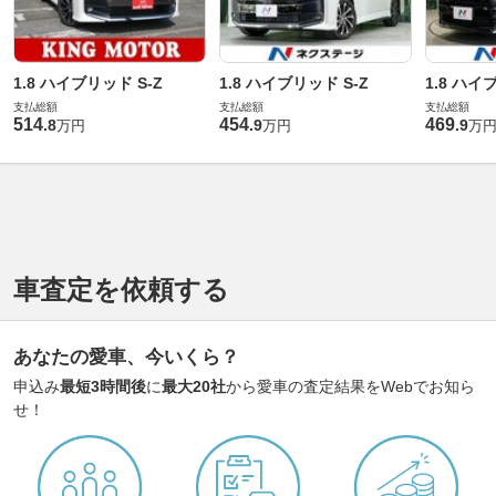
1.8 ハイブリッド S-Z
1.8 ハイブリッド S-Z
1.8 ハイ
支払総額
支払総額
支払総額
514
454
469
.
8
.
9
.
9
万円
万円
万
車査定を依頼する
あなたの愛車、今いくら？
申込み
最短3時間後
に
最大20社
から愛車の査定結果をWebでお知ら
せ！