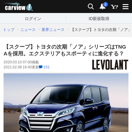
carview!
検索
通知
i
ログイン
ID新規取得
トップ
ニュース
業界ニュース
【スクープ】トヨタの次期「ノア」
【スクープ】トヨタの次期「ノア」シリーズはTNG
Aを採用。エクステリアもスポーティに進化する？
2020.03.10 07:00
掲載
2021.02.08 16:40
更新
151