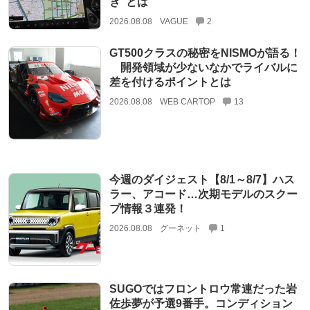
き”とは
2026.08.08
VAGUE
2
GT500クラスの秘密をNISMOが語る！
開発領域が少ないなかでライバルに
差を付けるポイントとは
2026.08.08
WEB CARTOP
13
今週のダイジェスト【8/1～8/7】ハス
ラー、アコード…次期モデルのスクー
プ情報３連発！
2026.08.08
グーネット
1
SUGOではフロントロウ常連だった岩
佐歩夢が予選9番手。コンディション