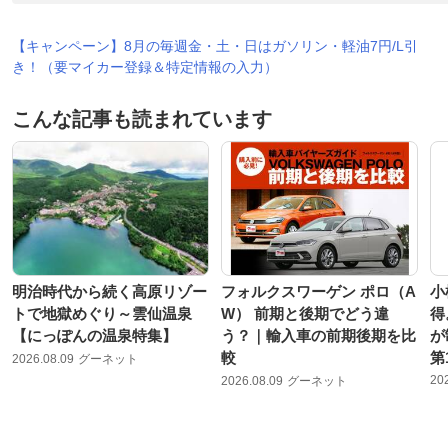
【キャンペーン】8月の毎週金・土・日はガソリン・軽油7円/L引
き！（要マイカー登録＆特定情報の入力）
こんな記事も読まれています
明治時代から続く高原リゾー
フォルクスワーゲン ポロ（A
小
トで地獄めぐり～雲仙温泉
W） 前期と後期でどう違
得
【にっぽんの温泉特集】
う？｜輸入車の前期後期を比
が
較
第
2026.08.09
グーネット
20
2026.08.09
グーネット