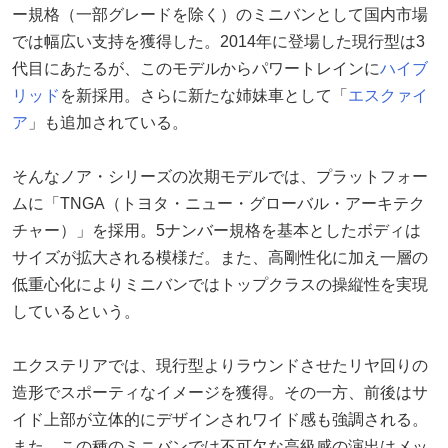
ー規格（一部グレードを除く）のミニバンとして国内市場
では幅広い支持を獲得した。2014年に登場した現行型は3
代目にあたるが、このモデルからパワートレインに
ハイブ
リッド
を新採用。さらに新たな姉妹車として「
エスクァイ
ア
」も追加されている。
そんなノア・シリーズの次期モデルでは、プラットフォー
ムに「TNGA（トヨタ・ニュー・グローバル・アーキテク
チャー）」を採用。5ナンバー規格を基本としたボディは
サイズが拡大される模様だ。また、高剛性化に加え一層の
低重心化によりミニバンではトップクラスの操縦性を実現
しているという。
エクステリアでは、現行型よりラウンドさせたリヤ回りの
造形でスポーティなイメージを獲得。その一方、前後はサ
イド上部が立体的にデザインされワイド感も強調される。
また、この種のミニバンでは不可欠な高級感の演出はメッ