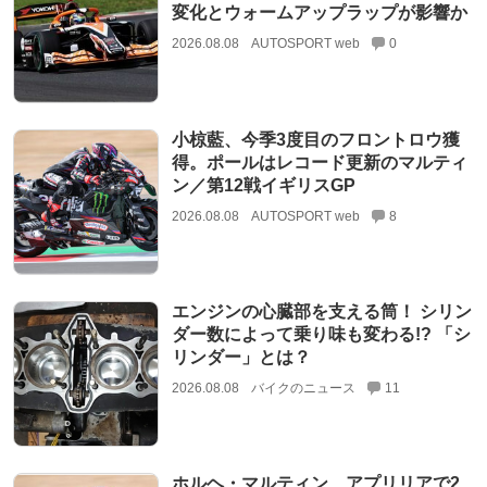
変化とウォームアップラップが影響か
2026.08.08
AUTOSPORT web
0
小椋藍、今季3度目のフロントロウ獲
得。ポールはレコード更新のマルティ
ン／第12戦イギリスGP
2026.08.08
AUTOSPORT web
8
エンジンの心臓部を支える筒！ シリン
ダー数によって乗り味も変わる!? 「シ
リンダー」とは？
2026.08.08
バイクのニュース
11
ホルヘ・マルティン、アプリリアで2