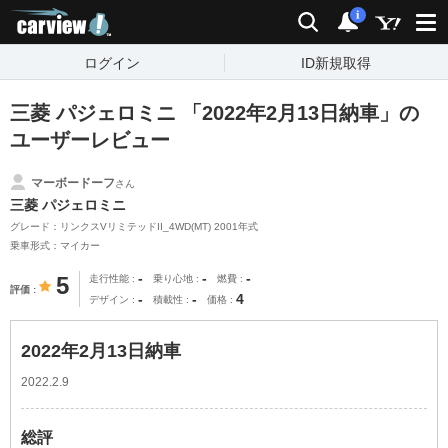
carview!
検索
通知
i
ログイン
ID新規取得
三菱 パジェロミニ 「2022年2月13日納車」の
ユーザーレビュー
マーボードーフ
さん
三菱 パジェロミニ
グレード：リンクスVリミテッドII_4WD(MT) 2001年式
乗車形式：マイカー
-
-
-
5
走行性能
乗り心地
燃費
評価
-
-
4
デザイン
積載性
価格
2022年2月13日納車
2022.2.9
総評