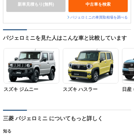
新車見積もり(無料)
中古車を検索
パジェロミニの車買取相場を調べる
パジェロミニを見た人はこんな車と比較しています
スズキ ジムニー
スズキ ハスラー
日産 
三菱 パジェロミニ についてもっと詳しく
知る