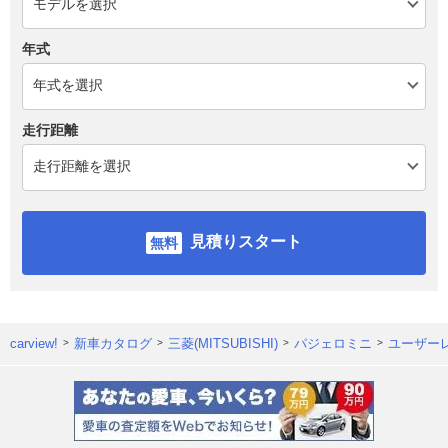
年式
走行距離
見積りスタート
carview!
新車カタログ
三菱(MITSUBISHI)
パジェロミニ
ユーザー