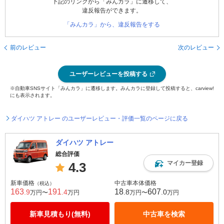
下記のリンクから「みんカラ」に遷移して、
違反報告ができます。
「みんカラ」から、違反報告をする
前のレビュー
次のレビュー
ユーザーレビューを投稿する
※自動車SNSサイト「みんカラ」に遷移します。みんカラに登録して投稿すると、carview!
にも表示されます。
ダイハツ アトレー のユーザーレビュー・評価一覧のページに戻る
ダイハツ アトレー
総合評価
マイカー登録
4.3
新車価格
中古車本体価格
（税込）
163
191
18
607
.9
.4
.8
.0
万円〜
万円
万円〜
万円
新車見積もり(無料)
中古車を検索