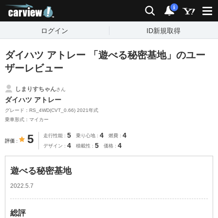
carview!
検索
通知
i
ログイン
ID新規取得
ダイハツ アトレー 「遊べる秘密基地」のユー
ザーレビュー
しまりすちゃん
さん
ダイハツ アトレー
グレード：RS_4WD(CVT_0.66) 2021年式
乗車形式：マイカー
5
4
4
5
走行性能
乗り心地
燃費
評価
4
5
4
デザイン
積載性
価格
遊べる秘密基地
2022.5.7
総評