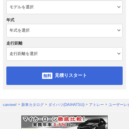
年式
走行距離
見積りスタート
carview!
新車カタログ
ダイハツ(DAIHATSU)
アトレー
ユーザーレ