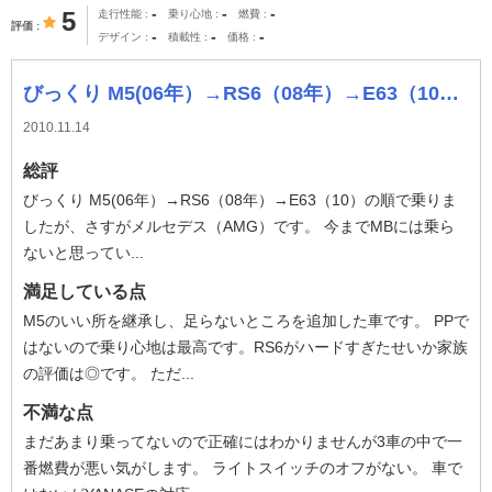
-
-
-
5
走行性能
乗り心地
燃費
評価
-
-
-
デザイン
積載性
価格
びっくり M5(06年）→RS6（08年）→E63（10）の順で乗りましたが、さすがメルセデス（AMG）です。 今までMBには乗らないと思っていました
2010.11.14
総評
びっくり M5(06年）→RS6（08年）→E63（10）の順で乗りま
したが、さすがメルセデス（AMG）です。 今までMBには乗ら
ないと思ってい...
満足している点
M5のいい所を継承し、足らないところを追加した車です。 PPで
はないので乗り心地は最高です。RS6がハードすぎたせいか家族
の評価は◎です。 ただ...
不満な点
まだあまり乗ってないので正確にはわかりませんが3車の中で一
番燃費が悪い気がします。 ライトスイッチのオフがない。 車で