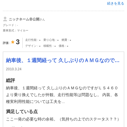
続きを見る
ニックネーム非公開
さん
グレード：-
乗車形式：マイカー
-
-
-
3
走行性能
乗り心地
燃費
評価
-
-
-
デザイン
積載性
価格
納車後、１週間経って 久しぶりのＡＭＧなのですがＬＳ４６０より乗り換えでしたが外観、走行性能等は問題なし。 内装、各種実利用性能については工夫を望まれ
2010.3.24
総評
納車後、１週間経って 久しぶりのＡＭＧなのですがＬＳ４６０
より乗り換えでしたが外観、走行性能等は問題なし。 内装、各
種実利用性能については工夫を...
満足している点
ここ一発の必要な時の余裕。（気持ちの上でのステータス？？）