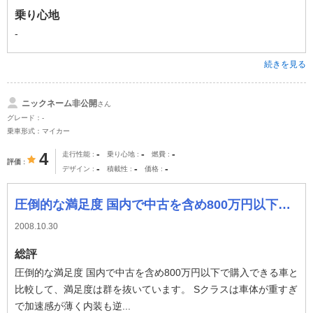
乗り心地
-
続きを見る
ニックネーム非公開
さん
グレード：-
乗車形式：マイカー
-
-
-
4
走行性能
乗り心地
燃費
評価
-
-
-
デザイン
積載性
価格
圧倒的な満足度 国内で中古を含め800万円以下で購入できる車と比較して、満足度は群を抜いています。 Sクラスは車体が重すぎで加速感が薄く内装も逆に成金
2008.10.30
総評
圧倒的な満足度 国内で中古を含め800万円以下で購入できる車と
比較して、満足度は群を抜いています。 Sクラスは車体が重すぎ
で加速感が薄く内装も逆...