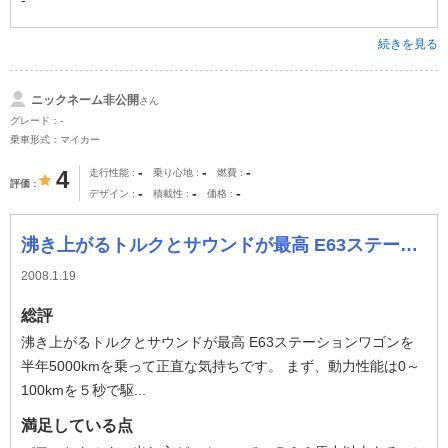
-
続きを見る
ニックネーム非公開
さん
グレード：-
乗車形式：マイカー
-
-
-
4
走行性能
乗り心地
燃費
評価
-
-
-
デザイン
積載性
価格
沸き上がるトルクとサウンドが最高 E63ステーションワゴンを半年5000kmを乗って正直な気持ちです。 まず、動力性能は0～100kmを５秒で駆け抜け
2008.1.19
総評
沸き上がるトルクとサウンドが最高 E63ステーションワゴンを
半年5000kmを乗って正直な気持ちです。 まず、動力性能は0～
100kmを５秒で駆...
満足している点