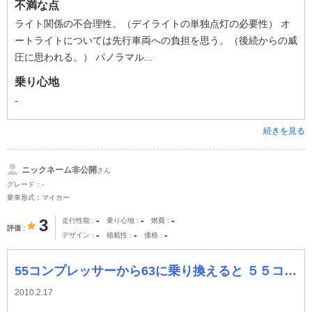
不満な点
ライト関係の不合理性。（デイライトの単独点灯の必要性） オ
ートライトについては先行車両への負担を思う。（後続からの威
圧に思われる。） パノラマル...
乗り心地
-
続きを見る
ニックネーム非公開
さん
グレード：-
乗車形式：マイカー
-
-
-
3
走行性能
乗り心地
燃費
評価
-
-
-
デザイン
積載性
価格
55コンプレッサーから63に乗り換えると ５５コンプレッサーからの乗り換えだったので、巷で囁かれている６３より５５の方が速い？説が すごく気になりまし
2010.2.17