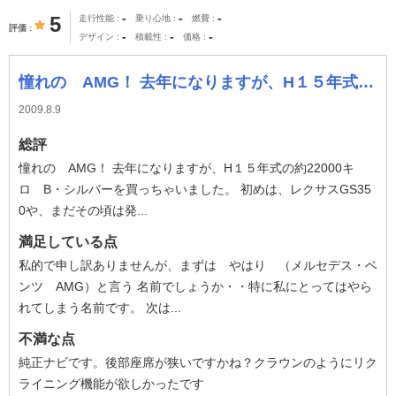
-
-
-
5
走行性能
乗り心地
燃費
評価
-
-
-
デザイン
積載性
価格
憧れの AMG！ 去年になりますが、H１５年式の約22000キロ B・シルバーを買っちゃいました。 初めは、レクサスGS350や、まだその頃は発売前の
2009.8.9
総評
憧れの AMG！ 去年になりますが、H１５年式の約22000キ
ロ B・シルバーを買っちゃいました。 初めは、レクサスGS35
0や、まだその頃は発...
満足している点
私的で申し訳ありませんが、まずは やはり （メルセデス・ベ
ンツ AMG）と言う 名前でしょうか・・特に私にとってはやら
れてしまう名前です。 次は...
不満な点
純正ナビです。後部座席が狭いですかね？クラウンのようにリク
ライニング機能が欲しかったです