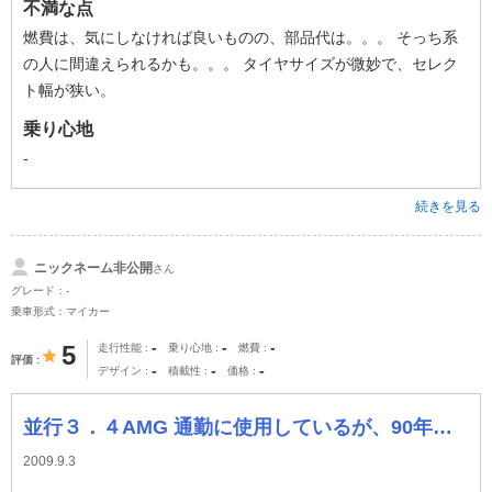
不満な点
燃費は、気にしなければ良いものの、部品代は。。。 そっち系
の人に間違えられるかも。。。 タイヤサイズが微妙で、セレク
ト幅が狭い。
乗り心地
-
続きを見る
ニックネーム非公開
さん
グレード：-
乗車形式：マイカー
-
-
-
5
走行性能
乗り心地
燃費
評価
-
-
-
デザイン
積載性
価格
並行３．４AMG 通勤に使用しているが、90年代前半の車とは思えないような軽快な走りが味わえる車だと思う
2009.9.3