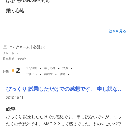
はないがYANASEの対応...
乗り心地
-
続きを見る
ニックネーム非公開
さん
グレード：-
乗車形式：その他
-
-
-
2
走行性能
乗り心地
燃費
評価
-
-
-
デザイン
積載性
価格
びっくり 試乗しただけでの感想です。 申し訳ないですが、まったくの予想外です。 AMG？？って感じでした。ものすごいパワーをメルセデスの力でおさえにお
2010.10.11
総評
びっくり 試乗しただけでの感想です。 申し訳ないですが、まっ
たくの予想外です。 AMG？？って感じでした。ものすごいパワ