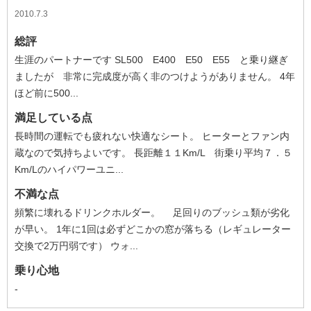
2010.7.3
総評
生涯のパートナーです SL500 E400 E50 E55 と乗り継ぎ
ましたが 非常に完成度が高く非のつけようがありません。 4年
ほど前に500...
満足している点
長時間の運転でも疲れない快適なシート。 ヒーターとファン内
蔵なので気持ちよいです。 長距離１１Km/L 街乗り平均７．５
Km/Lのハイパワーユニ...
不満な点
頻繁に壊れるドリンクホルダー。 足回りのブッシュ類が劣化
が早い。 1年に1回は必ずどこかの窓が落ちる（レギュレーター
交換で2万円弱です） ウォ...
乗り心地
-