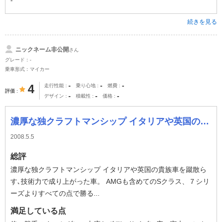
-
続きを見る
ニックネーム非公開
さん
グレード：-
乗車形式：マイカー
-
-
-
4
走行性能
乗り心地
燃費
評価
-
-
-
デザイン
積載性
価格
濃厚な独クラフトマンシップ イタリアや英国の貴族車を蹴散らす､技術力で成り上がった車。 AMGも含めてのSクラス、７シリーズよりすべての点で勝る。 カ
2008.5.5
総評
濃厚な独クラフトマンシップ イタリアや英国の貴族車を蹴散ら
す､技術力で成り上がった車。 AMGも含めてのSクラス、７シリ
ーズよりすべての点で勝る...
満足している点