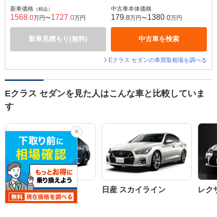
新車価格
中古車本体価格
（税込）
1568
1727
179
1380
.0
.0
.8
.0
万円〜
万円
万円〜
万円
新車見積もり(無料)
中古車を検索
Eクラス セダンの車買取相場を調べる
Eクラス セダンを見た人はこんな車と比較していま
す
トヨタ カローラ
日産 スカイライン
レクサ