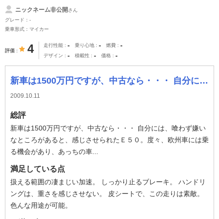
ニックネーム非公開
さん
グレード：-
乗車形式：マイカー
-
-
-
4
走行性能
乗り心地
燃費
評価
-
-
-
デザイン
積載性
価格
新車は1500万円ですが、中古なら・・・ 自分には、喰わず嫌いなところがあると、感じさせられたＥ５０。度々、欧州車には乗る機会があり、あっちの車は、こ
2009.10.11
総評
新車は1500万円ですが、中古なら・・・ 自分には、喰わず嫌い
なところがあると、感じさせられたＥ５０。度々、欧州車には乗
る機会があり、あっちの車...
満足している点
扱える範囲の凄まじい加速。 しっかり止るブレーキ。 ハンドリ
ングは、重さを感じさせない。 皮シートで、この走りは素敵。
色んな用途が可能。