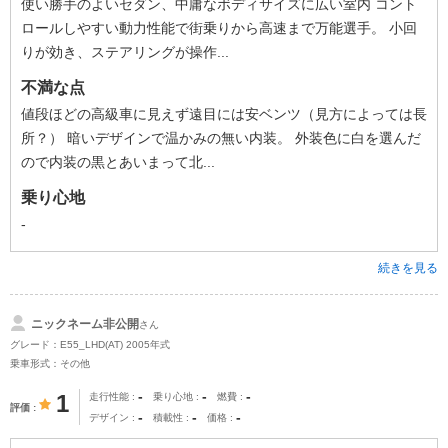
使い勝手のよいセダン、中庸なボディサイズに広い室内 コント
ロールしやすい動力性能で街乗りから高速まで万能選手。 小回
りが効き、ステアリングが操作...
不満な点
値段ほどの高級車に見えず遠目には安ベンツ（見方によっては長
所？） 暗いデザインで温かみの無い内装。 外装色に白を選んだ
ので内装の黒とあいまって北...
乗り心地
-
続きを見る
ニックネーム非公開
さん
グレード：E55_LHD(AT) 2005年式
乗車形式：その他
-
-
-
1
走行性能
乗り心地
燃費
評価
-
-
-
デザイン
積載性
価格