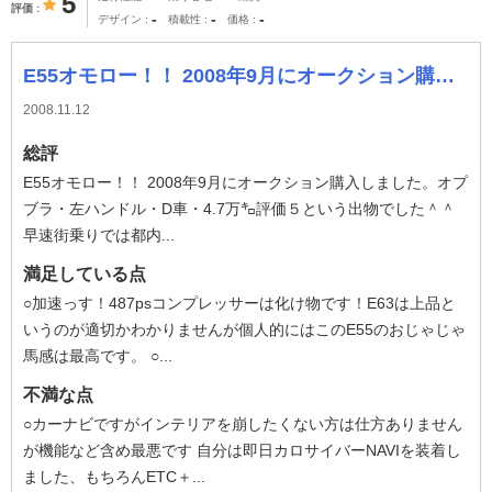
5
評価
-
-
-
デザイン
積載性
価格
E55オモロー！！ 2008年9月にオークション購入しました。オプブラ・左ハンドル・D車・4.7万㌔評価５という出物でした＾＾早速街乗りでは都内という
2008.11.12
総評
E55オモロー！！ 2008年9月にオークション購入しました。オプ
ブラ・左ハンドル・D車・4.7万㌔評価５という出物でした＾＾
早速街乗りでは都内...
満足している点
○加速っす！487psコンプレッサーは化け物です！E63は上品と
いうのが適切かわかりませんが個人的にはこのE55のおじゃじゃ
馬感は最高です。 ○...
不満な点
○カーナビですがインテリアを崩したくない方は仕方ありません
が機能など含め最悪です 自分は即日カロサイバーNAVIを装着し
ました、もちろんETC＋...