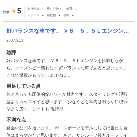
-
-
-
5
走行性能
乗り心地
燃費
評価
-
-
-
デザイン
積載性
価格
好バランスな車です。 Ｖ８ ５．５Ｌエンジンを搭載しながら、ノーズヘビー感もなく 好バランスな車であると思います。 これで燃費がもう少しよければ言う事
2007.5.13
総評
好バランスな車です。 Ｖ８ ５．５Ｌエンジンを搭載しなが
ら、ノーズヘビー感もなく 好バランスな車であると思います。
これで燃費がもう少しよければ...
満足している点
何と言っても圧倒的なパワーが魅力です。 スタイリングも現行
型よりカッコイイと思います。 少なくとも室内は明らかに現行
型より広く、シートも 現行型...
不満な点
路面の凸凹を拾います。 が、スポーツモデルにしては当たり自
体はまろやかだと思います。 あと、サンルーフ後方ルーフライ