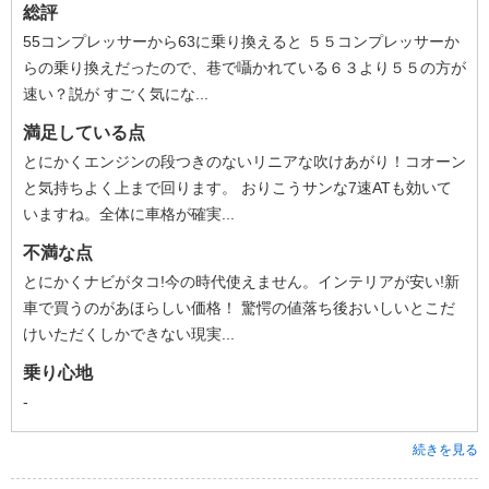
総評
55コンプレッサーから63に乗り換えると ５５コンプレッサーか
らの乗り換えだったので、巷で囁かれている６３より５５の方が
速い？説が すごく気にな...
満足している点
とにかくエンジンの段つきのないリニアな吹けあがり！コオーン
と気持ちよく上まで回ります。 おりこうサンな7速ATも効いて
いますね。全体に車格が確実...
不満な点
とにかくナビがタコ!今の時代使えません。インテリアが安い!新
車で買うのがあほらしい価格！ 驚愕の値落ち後おいしいとこだ
けいただくしかできない現実...
乗り心地
-
続きを見る