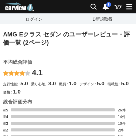
carview!
検索
通知
i
ログイン
ID新規取得
AMG Eクラス セダン のユーザーレビュー・評
価一覧 (2ページ)
平均総合評価
4.1
5.0
3.0
1.0
5.0
5.0
走行性能
乗り心地
燃費
デザイン
積載性
1.0
価格
総合評価分布
星5
26
件
星4
14
件
星3
10
件
星2
2
件