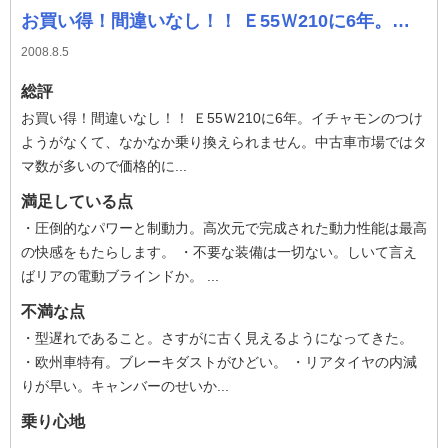
お買い得！間違いなし！！ Ｅ55Ｗ210に6年。イチャモンのつけようがなくて、なかなか乗り換えられません。中古車市場ではタマ数が多いので価格的にもこな
2008.8.5
総評
お買い得！間違いなし！！ Ｅ55Ｗ210に6年。イチャモンのつけ
ようがなくて、なかなか乗り換えられません。中古車市場ではタ
マ数が多いので価格的に...
満足している点
・圧倒的なパワーと制動力。高次元で完成された動力性能は最高
の快感をもたらします。 ・不要な装備は一切ない。しいて言え
ばリアの電動ブラインドか。 ...
不満な点
・型遅れであること。さすがに古く見えるようになってきた。
・欧州車特有。ブレーキダストがひどい。 ・リアタイヤの内減
りが早い。キャンバーのせいか...
乗り心地