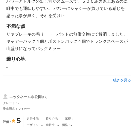
パワーとトルクの出し方がスムースで、５００馬力以上あるのに
町中でも運転しやすい。 パワーにシャシーが負けている感じを
思った事が無く、それを受け止...
不満な点
リヤブレーキの鳴り → パットの無償交換にて解消しました。
キャデーバック４個とボストンバック４個でトランクスペースが
山盛りになってバックミラー...
乗り心地
-
続きを見る
ニックネーム非公開
さん
グレード：-
乗車形式：マイカー
-
-
-
5
走行性能
乗り心地
燃費
評価
-
-
-
デザイン
積載性
価格