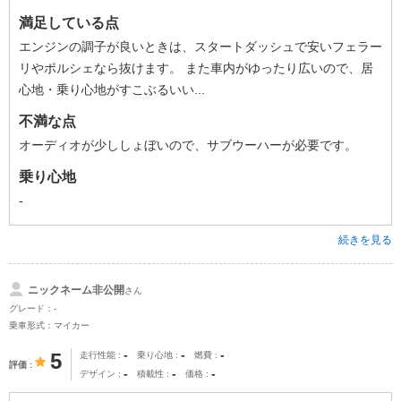
満足している点
エンジンの調子が良いときは、スタートダッシュで安いフェラー
リやポルシェなら抜けます。 また車内がゆったり広いので、居
心地・乗り心地がすこぶるいい...
不満な点
オーディオが少ししょぼいので、サブウーハーが必要です。
乗り心地
-
続きを見る
ニックネーム非公開
さん
グレード：-
乗車形式：マイカー
-
-
-
5
走行性能
乗り心地
燃費
評価
-
-
-
デザイン
積載性
価格