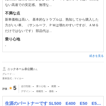
ない高速での安定感。 無理な...
不満な点
新車価格は高い。 基本的なトラブルは、熟知してから購入した
方がいい車。 （サンルーフ、ＰＷは壊れやすいですが、ＡＭＧ
だけではないです） 部品代は...
乗り心地
-
続きを見る
ニックネーム非公開
さん
グレード：-
乗車形式：マイカー
-
-
-
5
走行性能
乗り心地
燃費
評価
-
-
-
デザイン
積載性
価格
生涯のパートナーです SL500 E400 E50 E55 と乗り継ぎましたが 非常に完成度が高く非のつけようがありません。 4年ほど前に500万円で