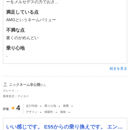
ーをメルセデスの力でおさ...
満足している点
AMGというネームバリュー
不満な点
書くのがめんどい
乗り心地
-
続きを見る
ニックネーム非公開
さん
グレード：-
乗車形式：マイカー
-
-
-
4
走行性能
乗り心地
燃費
評価
-
-
-
デザイン
積載性
価格
いい感じです。 E55からの乗り換えです。 エンジンスタートから圧倒的な存在感。これはスターターを押した人にしかわかりません。 低速から高速域に至るま