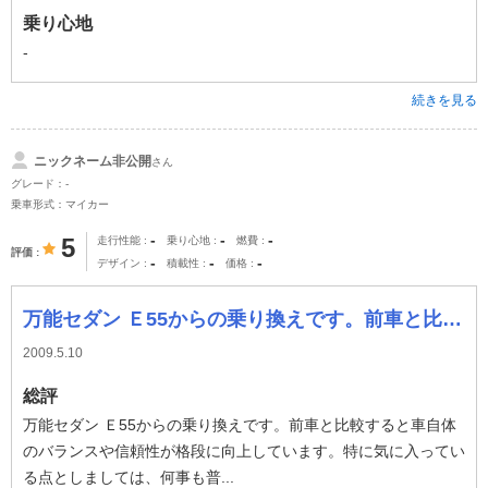
乗り心地
-
続きを見る
ニックネーム非公開
さん
グレード：-
乗車形式：マイカー
-
-
-
5
走行性能
乗り心地
燃費
評価
-
-
-
デザイン
積載性
価格
万能セダン Ｅ55からの乗り換えです。前車と比較すると車自体のバランスや信頼性が格段に向上しています。特に気に入っている点としましては、何事も普通にこ
2009.5.10
総評
万能セダン Ｅ55からの乗り換えです。前車と比較すると車自体
のバランスや信頼性が格段に向上しています。特に気に入ってい
る点としましては、何事も普...