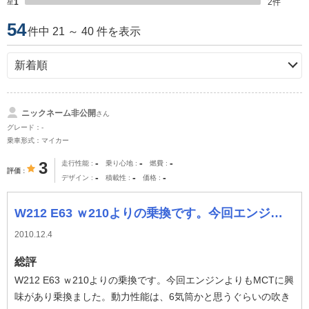
星1
2
件
54
件中 21 ～ 40 件を表示
ニックネーム非公開
さん
グレード：-
乗車形式：マイカー
-
-
-
3
走行性能
乗り心地
燃費
評価
-
-
-
デザイン
積載性
価格
W212 E63 ｗ210よりの乗換です。今回エンジンよりもMCTに興味があり乗換ました。動力性能は、6気筒かと思うぐらいの吹きあがりと、トルク感を呈
2010.12.4
総評
W212 E63 ｗ210よりの乗換です。今回エンジンよりもMCTに興
味があり乗換ました。動力性能は、6気筒かと思うぐらいの吹き