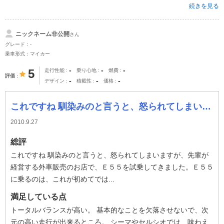
続きを見る
ニックネーム非公開
さん
グレード：-
乗車形式：マイカー
-
-
-
5
走行性能
乗り心地
燃費
評価
-
-
-
デザイン
積載性
価格
これですね 馴染みのと言うと、怒られてしまいますが、先輩が経営する外車販売のお店で、Ｅ５５を試乗してきました。Ｅ５５に乗るのは、これが初めてではないで
2010.9.27
総評
これですね 馴染みのと言うと、怒られてしまいますが、先輩が
経営する外車販売のお店で、Ｅ５５を試乗してきました。Ｅ５５
に乗るのは、これが初めてでは...
満足している点
トータルバランスが高い。 基本的なことを欠落させないで、次
元の高い走行が出来るところ。 シーマやセルシオでは、味わえ