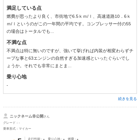
満足している点
燃費が思ったより良く、市街地で6.5ｋｍ/ｌ、高速道路10．6ｋ
ｍ/ｌというのがこの一年間の平均です。コンプレッサー付の55
の場合はトータルでも...
不満な点
不満点は特に無いのですが、強いて挙げれば内装が相変わらずチ
ープな事と63エンジンの自然すぎる加速感といったぐらいでし
ょうか。それでも非常にまとま...
乗り心地
-
続きを見る
ニックネーム非公開
さん
グレード：-
乗車形式：マイカー
-
-
-
走行性能
乗り心地
燃費