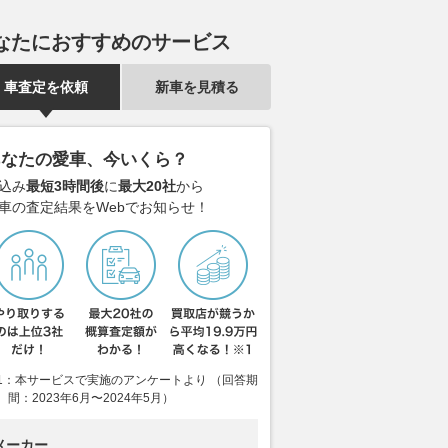
メーカーが艦艇に本格
アウディ新型「A6スポーツバ
まもなくお盆
なたにおすすめのサービス
重火力な「次世代万能
ック e-tron」で東京から京都
路「渋滞」の
ト」を考案！ 北米に
へ 往復1000km級ロングランで
最大予想は45
車査定を依頼
新車を見積る
開始
見えた最新EVの実力とは
避けるべき日
乗りものニュース
2026.08.07
くるまのニュース
2026.08.07
VAG
あなたの愛車、今いくら？
込み
最短3時間後
に
最大20社
から
車の査定結果をWebでお知らせ！
1：本サービスで実施のアンケートより （回答期
間：2023年6月〜2024年5月）
メーカー