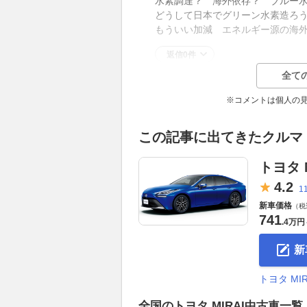
水素調達？ 海外依存？ ブルー
どうして日本でグリーン水素造ろ
もういい加減 エネルギー源の海
返信0件
全て
※コメントは個人の
この記事に出てきたクルマ
トヨタ M
4.
2
1
新車価格
（税
741
.
4万円
新
トヨタ M
全国のトヨタ MIRAI中古車一覧