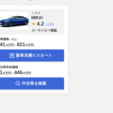
トヨタ
MIRAI
4.
2
111件
マイカー登録
車価格
（税込）
41
821
.
4万円
～
.
6万円
新車見積りスタート
古車本体価格
1
445
.
8万円
～
.
0万円
中古車を検索