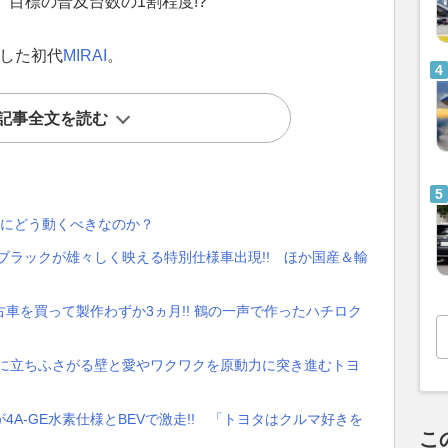
、目標の普及台数の1割程度!?
場した初代
MIRAI
。
記事全文を読む
達にどう動くべきなのか？
ブラックが雄々しく映える特別仕様車出現!! ほか国産＆輸
車を買って製作わずか3ヵ月!! 鶴の一声で作ったハチロク
略に立ちふさがる壁と愛やワクワクを原動力に突き進むトヨ
が4A-GE水素仕様とBEVで激走!! 「トヨタはクルマ好きを
こ