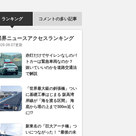
ランキング
コメントの多い記事
業界ニュースアクセスランキング
026.08.07
更新
赤灯だけでサイレンなしのパ
トカーは緊急車両なのか？
抜いていいのかを道路交通法
で解説
「世界最大級の斜張橋」つい
に基礎工事はじまる 阪高湾
岸線が「海を渡る区間」 海
底から塔の上まで300m近く
に!?
新東名の「巨大アーチ橋」つ
いにつながった！ “最後の未