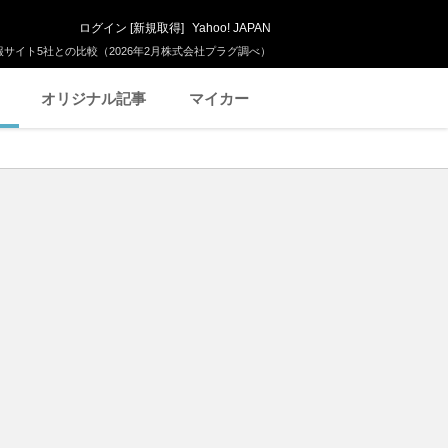
ログイン
[
新規取得
]
Yahoo! JAPAN
サイト5社との比較（2026年2月株式会社プラグ調べ）
オリジナル記事
マイカー