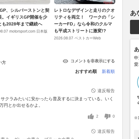
toGP、シルバーストンと契
レトロなデザインと走りのクオ
陸上兵器
あ
長。イギリスGP開催を少
リティを両立！ ワークの「シ
参入!? 
とも2028年まで継続へ
ーカーFD」なら令和のクルマ
フリゲー
も平成ストリートに激変!?
アピール
08.07
motorsport.com 日本版
2026.08.07
ベストカーWeb
2026.08.07
申
コメントを非表示にする
い方
愛
おすすめ順
新着順
違反報告
。サクラみたいに安かったら普及するに決まっている。いく
0万円とか出せるかよ。
2
0
※
違反報告