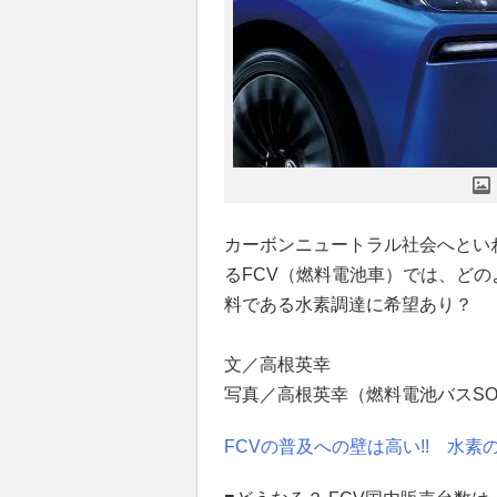
カーボンニュートラル社会へとい
るFCV（燃料電池車）では、どの
料である水素調達に希望あり？
文／高根英幸
写真／高根英幸（燃料電池バスSORA）
FCVの普及への壁は高い!! 水