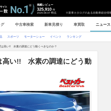
掲載レビュー
325,910
件
時点
※新車カタログのある自動車総合情報
2026.08.07
ログ
中古車検索
新車見積り
車買取
ニュース
品
スポーツ
モーターショー
イベント
ランキング
壁は高い!! 水素の調達にどう動くべきなのか？
は高い!! 水素の調達にどう動