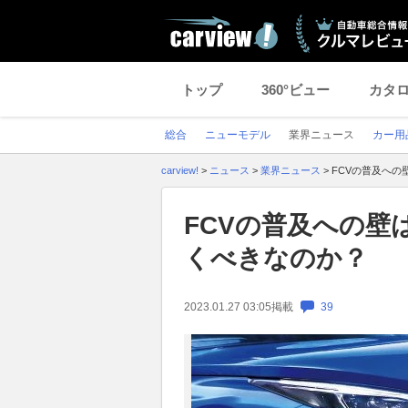
トップ
360°ビュー
カタ
総合
ニューモデル
業界ニュース
カー用
carview!
>
ニュース
>
業界ニュース
>
FCVの普及への
FCVの普及への壁
くべきなのか？
2023.01.27 03:05
掲載
39