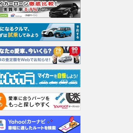
G
G
G エ
ケージ
支払総額
支払総額
115
.
150
.
4
3
万円
万円
支払総額
188
.
0