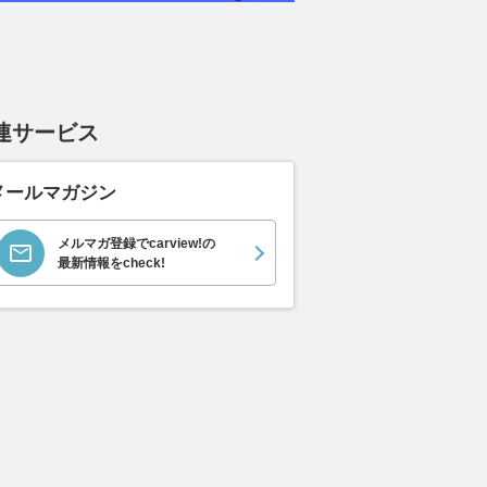
連サービス
メールマガジン
メルマガ登録でcarview!の
最新情報をcheck!