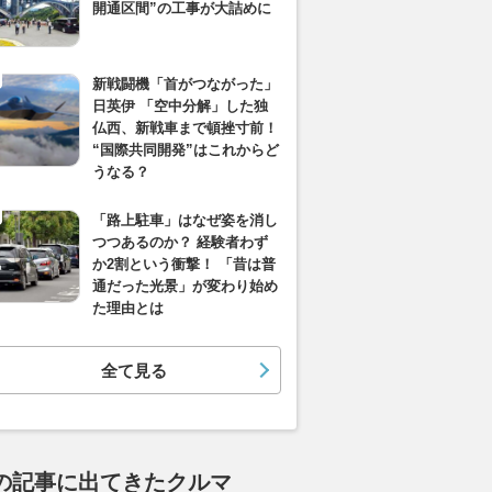
開通区間”の工事が大詰めに
新戦闘機「首がつながった」
日英伊 「空中分解」した独
仏西、新戦車まで頓挫寸前！
“国際共同開発”はこれからど
うなる？
「路上駐車」はなぜ姿を消し
つつあるのか？ 経験者わず
か2割という衝撃！ 「昔は普
通だった光景」が変わり始め
た理由とは
全て見る
の記事に出てきたクルマ