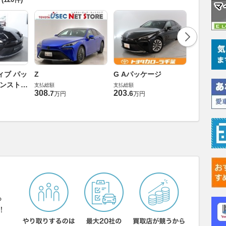
G
ィブ パッ
Z
G Aパッケージ
支払総額
バンスト
支払総額
支払総額
228
.
0
万円
308
.
203
.
7
6
万円
万円
ら
！