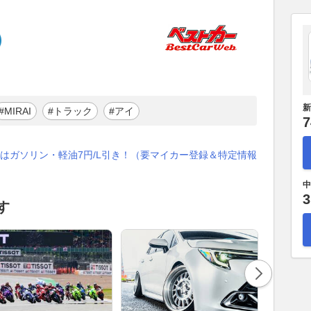
新
#MIRAI
#トラック
#アイ
7
はガソリン・軽油7円/L引き！（要マイカー登録＆特定情報
中
3
す