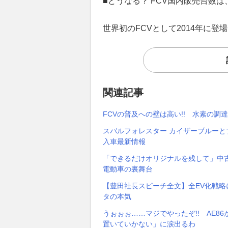
■どうなる？ FCV国内販売台数は
世界初のFCVとして2014年に登
関連記事
FCVの普及への壁は高い!! 水素の調
スバルフォレスター カイザーブルーと
入車最新情報
「できるだけオリジナルを残して」中古
電動車の裏舞台
【豊田社長スピーチ全文】全EV化戦
タの本気
うぉぉぉ……マジでやったぞ!! AE86
置いていかない」に涙出るわ