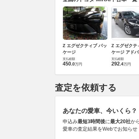
Z エグゼクティブ パッ
Z エグゼクテ
ケージ
ケージ アド
ドライブ
支払総額
支払総額
450
.
292
.
0
4
万円
万円
査定を依頼する
あなたの愛車、今いくら？
申込み
最短3時間後
に
最大20社
か
愛車の査定結果をWebでお知らせ