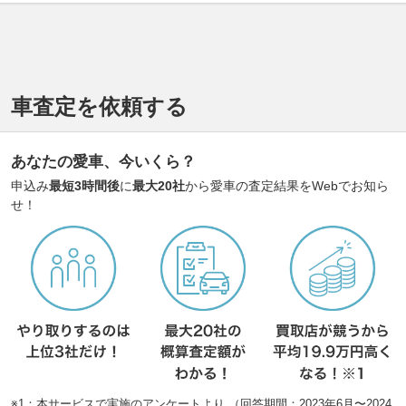
車査定を依頼する
あなたの愛車、今いくら？
申込み
最短3時間後
に
最大20社
から愛車の査定結果をWebでお知ら
せ！
※1：本サービスで実施のアンケートより （回答期間：2023年6月〜2024