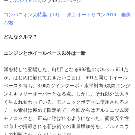
ー
ポルシェ911
カレラ4Sのスペック
コンパニオン大特集（13） 東京オートサロン2019 画像
72枚
どんなクルマ？
エンジンとホイールベース以外は一新
満を持して登場した、8代目となる992型のポルシェ911だ
が、はじめに触れておきたいことは、991と同じホイール
ベースを持ち、3.0ℓのツインターボ・水平対向6気筒エンジ
ンもキャリーオーバーとなる点。しかし、それ以外は大き
く生まれ変わっている。モノコックボディに使用されるス
チール素材は極めて限定的で、今回からはアルミニウム製
モノコックと、正式に呼ばれるようになった。衝突安全性
の向上や搭載される新技術での重量増加分を、アルミニウ
ムで相殺させようというわけだ。