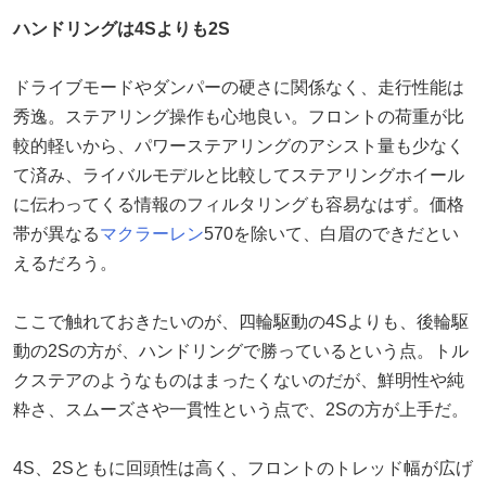
ハンドリングは4Sよりも2S
ドライブモードやダンパーの硬さに関係なく、走行性能は
秀逸。ステアリング操作も心地良い。フロントの荷重が比
較的軽いから、パワーステアリングのアシスト量も少なく
て済み、ライバルモデルと比較してステアリングホイール
に伝わってくる情報のフィルタリングも容易なはず。価格
帯が異なる
マクラーレン
570を除いて、白眉のできだとい
えるだろう。
ここで触れておきたいのが、四輪駆動の4Sよりも、後輪駆
動の2Sの方が、ハンドリングで勝っているという点。トル
クステアのようなものはまったくないのだが、鮮明性や純
粋さ、スムーズさや一貫性という点で、2Sの方が上手だ。
4S、2Sともに回頭性は高く、フロントのトレッド幅が広げ