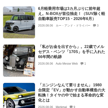
6月軽乗用市場は3カ月ぶりに前年超
え。N-BOXが首位独走！（SUV除く軽
自動車販売TOP15・2026年6月）
2026.08.06
カー・アンド・ドライバー
3
「私がお金を出すから」。22歳でメル
セデス・ベンツ「170S」を手に入れた
66年間の軌跡
2026.08.06
Auto Messe Web
1
「エンジンなんて要りません」 1980
台限定「EV」が動かす自動車構造の大
転換！タイヤの中で始まる革命的な変
化とは
2026.08.06
Merkmal
9