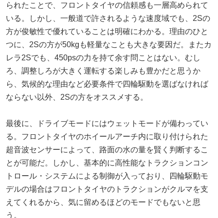
られたことで、フロントタイヤの信頼感も一層高められて
いる。しかし、一般道で許されるような速度域でも、2Sの
方が俊敏性で優れていることは明確にわかる。理由のひと
つに、2Sの方が50kgも軽量なことも大きな要因だ。またカ
レラ2Sでも、450psの力を持て余す問ことはない。むし
ろ、調整しろが大きく運転する楽しみも豊かだと思うか
ら、気候的な理由など必要条件で四輪駆動を選ばなければ
ならない以外、2Sの方をオススメする。
最後に、ドライブモードにはウェットモードが備わってい
る。フロントタイヤのホイールアーチ内に取り付けられた
超音波センサーによって、路面の水の量を賢く判断するこ
とが可能だ。しかし、基本的に高性能なトラクションコン
トロール・システムによる制御が入っており、四輪駆動モ
デルの場合はフロントタイヤのトラクションがクルマを支
えてくれるから、気に留めるほどのモードでもないと思
う。