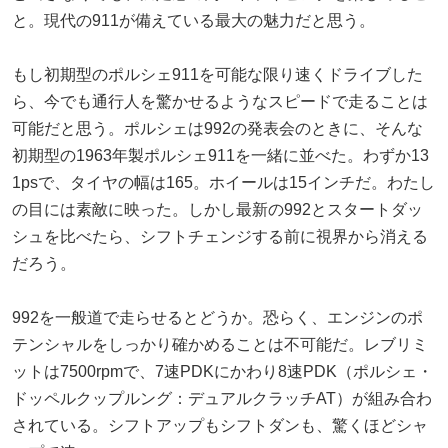
と。現代の911が備えている最大の魅力だと思う。
もし初期型のポルシェ911を可能な限り速くドライブした
ら、今でも通行人を驚かせるようなスピードで走ることは
可能だと思う。ポルシェは992の発表会のときに、そんな
初期型の1963年製ポルシェ911を一緒に並べた。わずか13
1psで、タイヤの幅は165。ホイールは15インチだ。わたし
の目には素敵に映った。しかし最新の992とスタートダッ
シュを比べたら、シフトチェンジする前に視界から消える
だろう。
992を一般道で走らせるとどうか。恐らく、エンジンのポ
テンシャルをしっかり確かめることは不可能だ。レブリミ
ットは7500rpmで、7速PDKにかわり8速PDK（ポルシェ・
ドッペルクップルング：デュアルクラッチAT）が組み合わ
されている。シフトアップもシフトダンも、驚くほどシャ