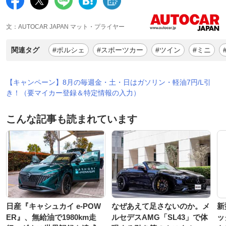
文：AUTOCAR JAPAN マット・プライヤー
関連タグ
#ポルシェ
#スポーツカー
#ツイン
#ミニ
【キャンペーン】8月の毎週金・土・日はガソリン・軽油7円/L引
き！（要マイカー登録＆特定情報の入力）
こんな記事も読まれています
日産『キャシュカイ e-POW
なぜあえて足さないのか。メ
新
ER』、無給油で1980km走
ルセデスAMG「SL43」で体
ッ