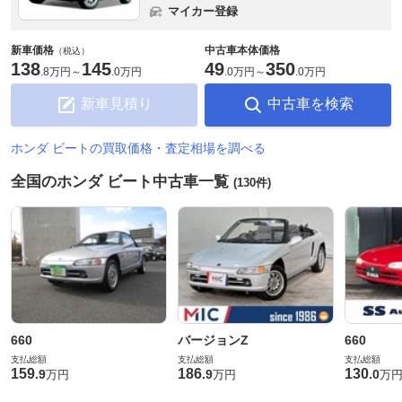
マイカー登録
新車価格
中古車本体価格
（税込）
138
145
49
350
.
8万円
～
.
0万円
.
0万円
～
.
0万円
新車見積り
中古車を検索
ホンダ ビートの買取価格・査定相場を調べる
全国のホンダ ビート中古車一覧
(130件)
660
バージョンZ
660
支払総額
支払総額
支払総額
159
186
130
.
9
.
9
.
0
万円
万円
万