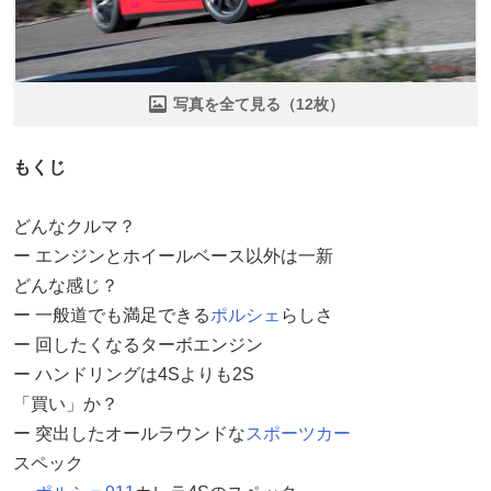
写真を全て見る（12枚）
もくじ
どんなクルマ？
ー エンジンとホイールベース以外は一新
どんな感じ？
ー 一般道でも満足できる
ポルシェ
らしさ
ー 回したくなるターボエンジン
ー ハンドリングは4Sよりも2S
「買い」か？
ー 突出したオールラウンドな
スポーツカー
スペック