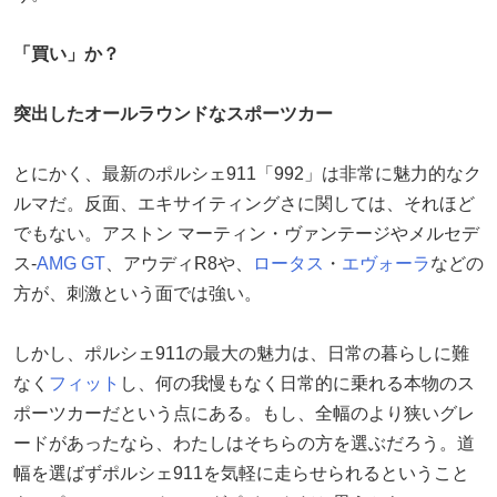
「買い」か？
突出したオールラウンドなスポーツカー
とにかく、最新のポルシェ911「992」は非常に魅力的なク
ルマだ。反面、エキサイティングさに関しては、それほど
でもない。アストン マーティン・ヴァンテージやメルセデ
ス-
AMG GT
、アウディR8や、
ロータス
・
エヴォーラ
などの
方が、刺激という面では強い。
しかし、ポルシェ911の最大の魅力は、日常の暮らしに難
なく
フィット
し、何の我慢もなく日常的に乗れる本物のス
ポーツカーだという点にある。もし、全幅のより狭いグレ
ードがあったなら、わたしはそちらの方を選ぶだろう。道
幅を選ばずポルシェ911を気軽に走らせられるということ