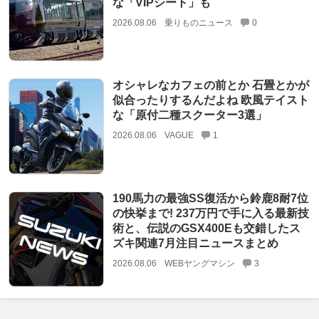
な「VIPシート」も
2026.08.06
乗りものニュース
0
オシャレなカフェの前とか 石畳とかが
似合ったりするんだよね 欧風テイスト
な「原付二種スクーター3選」
2026.08.06
VAGUE
1
190馬力の最強SS復活から鈴鹿8耐7位
の快挙まで! 237万円で手に入る最新技
術と、伝説のGSX400Eも交錯したス
ズキ関連7月注目ニュースまとめ
2026.08.06
WEBヤングマシン
3