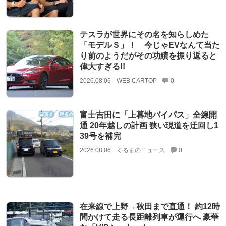
テスラが世界にその名を知らしめた
「モデルＳ」！ 今じゃEVなんて当た
り前のようだがその功績を振り返ると
偉大すぎる!!
2026.08.06
WEB CARTOP
0
富士吉田に「上暮地バイパス」全線開
通 20年越しの計画 狭い現道を迂回し1
39号を補完
2026.08.06
くるまのニュース
0
在来線で上野→秋田まで直通！ 約12時
間かけて走る長距離列車が運行へ 豪華