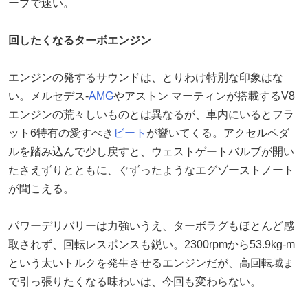
ープで速い。
回したくなるターボエンジン
エンジンの発するサウンドは、とりわけ特別な印象はな
い。メルセデス-
AMG
やアストン マーティンが搭載するV8
エンジンの荒々しいものとは異なるが、車内にいるとフラ
ット6特有の愛すべき
ビート
が響いてくる。アクセルペダ
ルを踏み込んで少し戻すと、ウェストゲートバルブが開い
たさえずりとともに、ぐずったようなエグゾーストノート
が聞こえる。
パワーデリバリーは力強いうえ、ターボラグもほとんど感
取されず、回転レスポンスも鋭い。2300rpmから53.9kg-m
という太いトルクを発生させるエンジンだが、高回転域ま
で引っ張りたくなる味わいは、今回も変わらない。