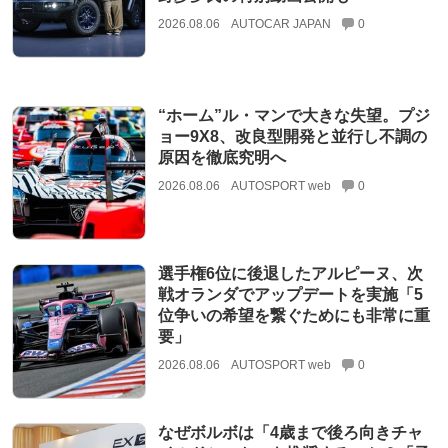
2026.08.06
AUTOCAR JAPAN
0
“ホーム”ル・マンで大きな失望。プジ
ョー9X8、改良型開発と並行し不調の
原因を徹底究明へ
2026.08.06
AUTOSPORT web
0
選手権6位に後退したアルピーヌ、次
戦オランダでアップデートを実施「5
位争いの希望を繋ぐためにも非常に重
要」
2026.08.06
AUTOSPORT web
0
なぜボルボは「4歳まで後ろ向きチャ