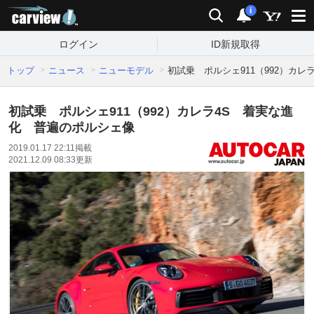
carview!
検索
通知
i
ログイン
ID新規取得
トップ
ニュース
ニューモデル
初試乗 ポルシェ911（992）カ
初試乗 ポルシェ911（992）カレラ4S 着実な進
化 普遍のポルシェ像
2019.01.17 22:11
掲載
2021.12.09 08:33
更新