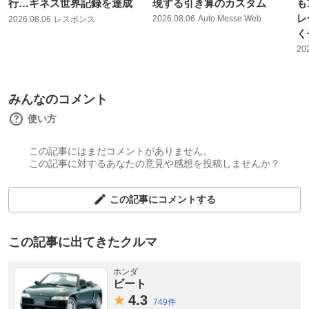
行…ギネス世界記録を達成
現する引き算のカスタム
も
レ
2026.08.06
Auto Messe Web
2026.08.06
レスポンス
く
20
みんなのコメント
使い方
この記事にはまだコメントがありません。
この記事に対するあなたの意見や感想を投稿しませんか？
この記事にコメントする
この記事に出てきたクルマ
ホンダ
ビート
4.
3
749件