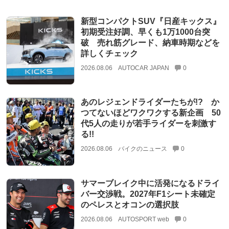
新型コンパクトSUV『日産キックス』
初期受注好調、早くも1万1000台突
破 売れ筋グレード、納車時期などを
詳しくチェック
2026.08.06
AUTOCAR JAPAN
0
あのレジェンドライダーたちが!? か
つてないほどワクワクする新企画 50
代5人の走りが若手ライダーを刺激す
る!!
2026.08.06
バイクのニュース
0
サマーブレイク中に活発になるドライ
バー交渉戦。2027年F1シート未確定
のペレスとオコンの選択肢
2026.08.06
AUTOSPORT web
0