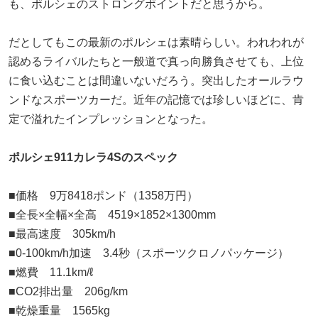
も、ポルシェのストロングポイントだと思うから。
だとしてもこの最新のポルシェは素晴らしい。われわれが
認めるライバルたちと一般道で真っ向勝負させても、上位
に食い込むことは間違いないだろう。突出したオールラウ
ンドなスポーツカーだ。近年の記憶では珍しいほどに、肯
定で溢れたインプレッションとなった。
ポルシェ911カレラ4Sのスペック
■価格 9万8418ポンド（1358万円）
■全長×全幅×全高 4519×1852×1300mm
■最高速度 305km/h
■0-100km/h加速 3.4秒（スポーツクロノパッケージ）
■燃費 11.1km/ℓ
■CO2排出量 206g/km
■乾燥重量 1565kg