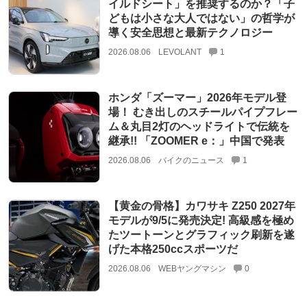
イルドシート」を推奨するのか？「子
どもは小さな大人ではない」の哲学が
導く安全思想と最新テクノロジー
2026.08.06
LEVOLANT
1
ホンダ「ズーマー」2026年モデル登
場！ むき出しのスチールパイプフレー
ム＆丸目2灯のヘッドライトで伝統を
継承!! 「ZOOMER e：」中国で発表
2026.08.06
バイクのニュース
1
【黄金の骨格】カワサキ Z250 2027年
モデルが9/5に発売決定! 高級感を極め
たツートーンとグラフィック刷新を遂
げた本格250ccスポーツだ
2026.08.06
WEBヤングマシン
0