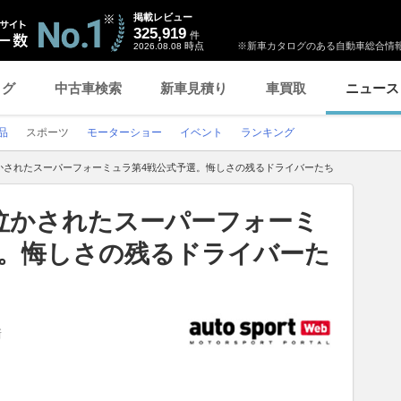
掲載レビュー
325,919
件
時点
※新車カタログのある自動車総合情報
2026.08.08
ログ
中古車検索
新車見積り
車買取
ニュース
品
スポーツ
モーターショー
イベント
ランキング
かされたスーパーフォーミュラ第4戦公式予選。悔しさの残るドライバーたち
泣かされたスーパーフォーミ
選。悔しさの残るドライバーた
新