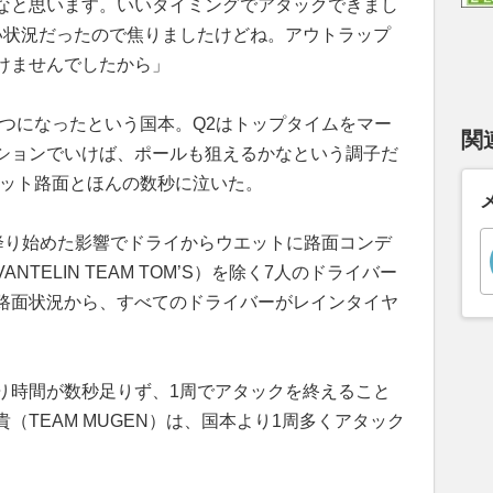
なと思います。いいタイミングでアタックできまし
い状況だったので焦りましたけどね。アウトラップ
けませんでしたから」
とつになったという国本。Q2はトップタイムをマー
関
ションでいけば、ポールも狙えるかなという調子だ
エット路面とほんの数秒に泣いた。
が降り始めた影響でドライからウエットに路面コンデ
TELIN TEAM TOM’S）を除く7人のドライバー
路面状況から、すべてのドライバーがレインタイヤ
り時間が数秒足りず、1周でアタックを終えること
（TEAM MUGEN）は、国本より1周多くアタック