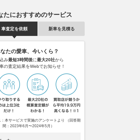
なたにおすすめのサービス
車査定を依頼
新車を見積る
あなたの愛車、今いくら？
込み
最短3時間後
に
最大20社
から
車の査定結果をWebでお知らせ！
1：本サービスで実施のアンケートより （回答期
間：2023年6月〜2024年5月）