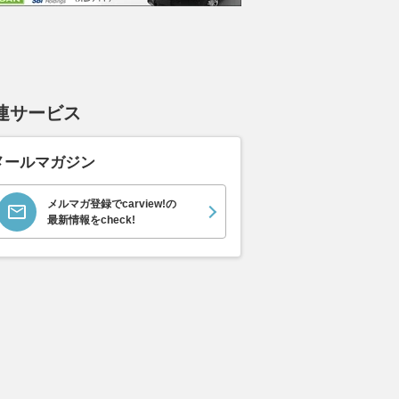
連サービス
メールマガジン
メルマガ登録でcarview!の
最新情報をcheck!