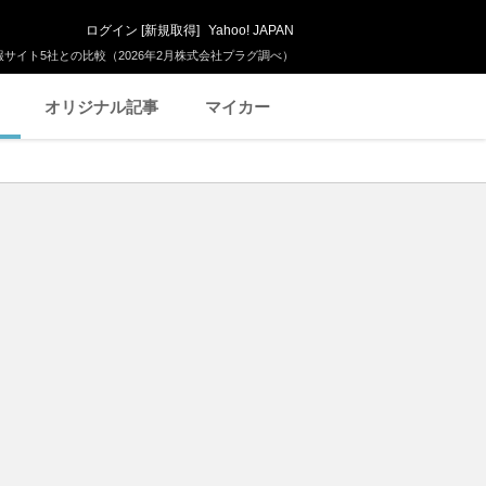
ログイン
[
新規取得
]
Yahoo! JAPAN
サイト5社との比較（2026年2月株式会社プラグ調べ）
オリジナル記事
マイカー