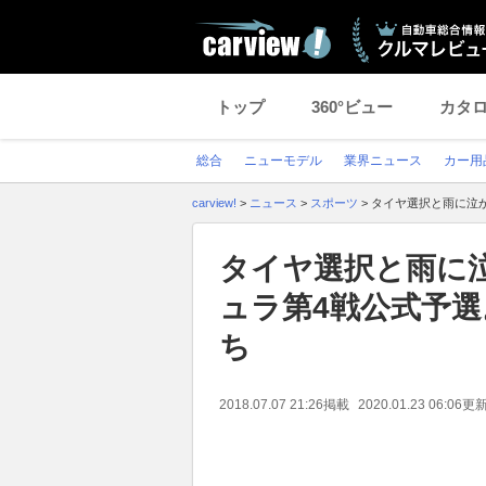
トップ
360°ビュー
カタ
総合
ニューモデル
業界ニュース
カー用
carview!
>
ニュース
>
スポーツ
>
タイヤ選択と雨に泣
タイヤ選択と雨に
ュラ第4戦公式予
ち
2018.07.07 21:26
掲載
2020.01.23 06:06
更