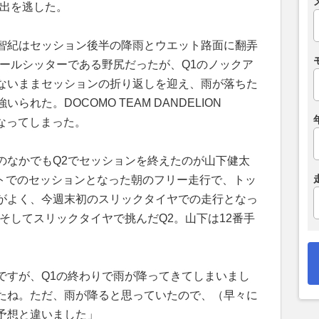
進出を逃した。
智紀はセッション後半の降雨とウエット路面に翻弄
ポールシッターである野尻だったが、Q1のノックア
ないままセッションの折り返しを迎え、雨が落ちた
れた。DOCOMO TEAM DANDELION
となってしまった。
のなかでもQ2でセッションを終えたのが山下健太
エットでのセッションとなった朝のフリー走行で、トッ
がよく、今週末初のスリックタイヤでの走行となっ
そしてスリックタイヤで挑んだQ2。山下は12番手
ですが、Q1の終わりで雨が降ってきてしまいまし
たね。ただ、雨が降ると思っていたので、（早々に
予想と違いました」