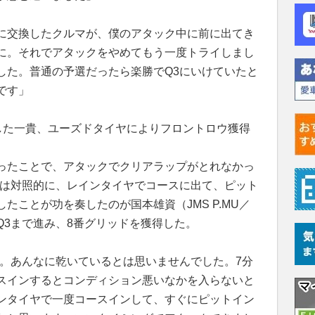
に交換したクルマが、僕のアタック中に前に出てき
に。それでアタックをやめてもう一度トライしまし
した。普通の予選だったら楽勝でQ3にいけていたと
です」
した一貴、ユーズドタイヤによりフロントロウ獲得
ったことで、アタックでクリアラップがとれなかっ
とは対照的に、レインタイヤでコースに出て、ピット
たことが功を奏したのが国本雄資（JMS P.MU／
本はQ3まで進み、8番グリッドを獲得した。
ね。あんなに乾いているとは思いませんでした。7分
スインするとコンディション悪いなかを入らないと
ンタイヤで一度コースインして、すぐにピットイン