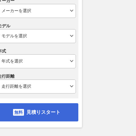
メーカー
モデル
年式
走行距離
見積りスタート