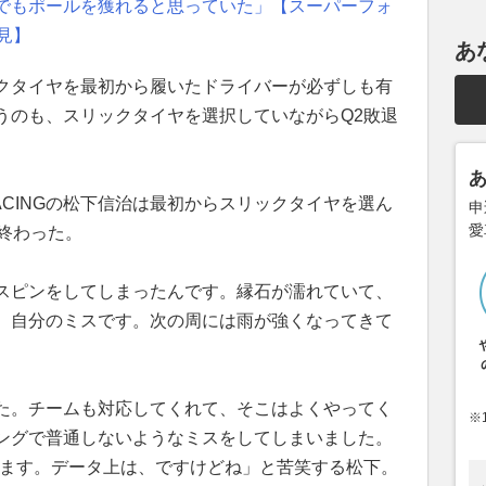
でもポールを獲れると思っていた」【スーパーフォ
見】
あ
クタイヤを最初から履いたドライバーが必ずしも有
うのも、スリックタイヤを選択していながらQ2敗退
。
ON RACINGの松下信治は最初からスリックタイヤを選ん
申
愛
終わった。
スピンをしてしまったんです。縁石が濡れていて、
。自分のミスです。次の周には雨が強くなってきて
た。チームも対応してくれて、そこはよくやってく
※
ングで普通しないようなミスをしてしまいました。
います。データ上は、ですけどね」と苦笑する松下。