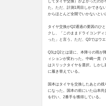
してタイヤ交換）がよかったのか
た。ただ、計測1周目しかできな
からほとんど全開でいかないとい
タイヤ交換がQ2通過の要因のひ
クし、「このままドライコンディ
った」と言う。ただ、Q3ではウ
Q3はQ2とは逆に、本降りの雨
ィションが変わった。中嶋一貴（VAN
はスリックタイヤを選択。しかし
に履き替えている。
国本はタイヤを交換したあとの残
になった。国本の前にいた山本尚貴
を行い、2番手を獲得している。