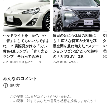
ヘッドライトを「黄色」や
毎日の足にも休日の相棒に
冷
「青」にしてもいいんですよ
も！ 広大な荷室＆快適な移
タ
ね…？ 実際見かける「丸い
動空間を兼ね備えた “ステー
R
黄色4連ランプ」「青く光る
ションワゴン派”だって納得
理
ランプ」それって合法？
の「万能SUV」3選
20
2026.08.09
VAGUE
2026.08.09
乗りものニュース
みんなのコメント
使い方
この記事にはまだコメントがありません。
この記事に対するあなたの意見や感想を投稿しませんか？