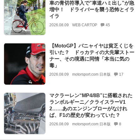
車の青切符導入で”車道ハミ出し”が急
増中！ ドライバーを襲う恐怖とイラ
イラ
2026.08.09
WEB CARTOP
45
【MotoGP】バニャイヤは貧乏くじを
引いた？ ドゥカティの大先輩ストー
ナー、その境遇に同情「本当に気の
毒」
2026.08.09
motorsport.com 日本版
17
マクラーレン“MP4/8B”に搭載された
ランボルギーニ／クライスラーV1
2……あのエンジンブローがなけれ
ば、F1の歴史が変わっていた？
2026.08.09
motorsport.com 日本版
8