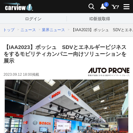
carview!
検索
通知
i
ログイン
ID新規取得
トップ
ニュース
業界ニュース
【IAA2023】ボッシュ SDV
【IAA2023】ボッシュ SDVとエネルギービジネス
をするモビリティカンパニー向けソリューションを
展示
2023.09.12 18:00
掲載