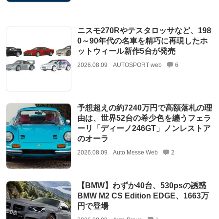
ニスモ270Rやテスタロッサなど、198
0～90年代の名車を精巧に再現したホ
ットウィール新作5台が発売
2026.08.09
AUTOSPORT web
6
予想超えの約7240万円で高額落札の理
由は、世界52台の希少色を纏うフェラ
ーリ「ディーノ246GT」ノンレストア
のオーラ
2026.08.09
Auto Messe Web
2
【BMW】わずか40台、530psの誘惑
BMW M2 CS Edition EDGE、1663万
円で登場