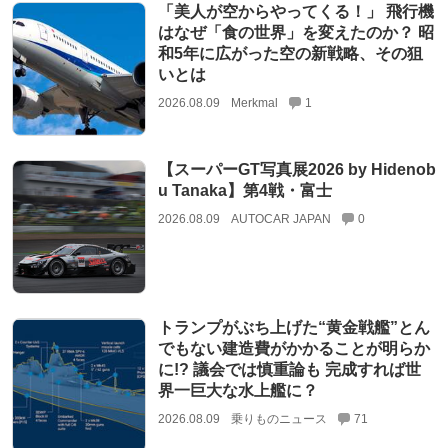
「美人が空からやってくる！」 飛行機
はなぜ「食の世界」を変えたのか？ 昭
和5年に広がった空の新戦略、その狙
いとは
2026.08.09
Merkmal
1
【スーパーGT写真展2026 by Hidenob
u Tanaka】第4戦・富士
2026.08.09
AUTOCAR JAPAN
0
トランプがぶち上げた“黄金戦艦”とん
でもない建造費がかかることが明らか
に!? 議会では慎重論も 完成すれば世
界一巨大な水上艦に？
2026.08.09
乗りものニュース
71