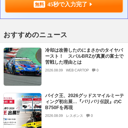
45秒で入力完了
おすすめのニュース
冷却は改善したのにまさかのタイヤバ
ースト！ スバルBRZが真夏の富士で
苦戦した理由とは
2026.08.09
WEB CARTOP
0
バイク王、2026グッドスマイルミーテ
ィング初出展…『バリバリ伝説』のC
B750Fを再現
2026.08.09
レスポンス
0