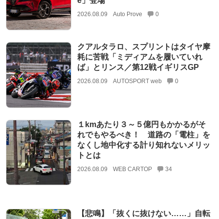
e」登場
2026.08.09
Auto Prove
0
クアルタラロ、スプリントはタイヤ摩
耗に苦戦「ミディアムを履いていれ
ば」とリンス／第12戦イギリスGP
2026.08.09
AUTOSPORT web
0
１kmあたり３～５億円もかかるがそ
れでもやるべき！ 道路の「電柱」を
なくし地中化する計り知れないメリッ
トとは
2026.08.09
WEB CARTOP
34
【悲鳴】「抜くに抜けない……」自転