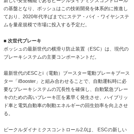
新しい安全機能であるビークルダイナミクスコントロール
の基盤となり、ボッシュはこの技術開発を体系的に推進し
ており、2020年代半ばまでにステア・バイ・ワイヤシステ
ムを量産規模で市場に投入する予定だ。
■ 次世代ブレーキ
ボッシュの最新世代の横滑り防止装置（ESC）は、現代の
ブレーキシステムの主要コンポーネントだ。
最新世代のESCとi（電動）ブースター電動ブレーキブース
ター「iBooster」と組み合わせることで、自動運転時に必
要なブレーキシステムの冗長性を確保し、自動緊急ブレー
キのための高いブレーキ圧を素早く発生させ、ハイブリッ
ド車と電気自動車の制動エネルギーの回生効率を向上させ
る。
ビークルダイナミクスコントロール2.0は、 ESCの新しい