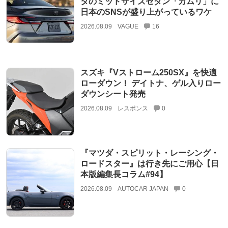
タのミッドサイズセダン「カムリ」に
日本のSNSが盛り上がっているワケ
2026.08.09
VAGUE
16
スズキ『Vストローム250SX』を快適
ローダウン！ デイトナ、ゲル入りロー
ダウンシート発売
2026.08.09
レスポンス
0
『マツダ・スピリット・レーシング・
ロードスター』は行き先にご用心【日
本版編集長コラム#94】
2026.08.09
AUTOCAR JAPAN
0