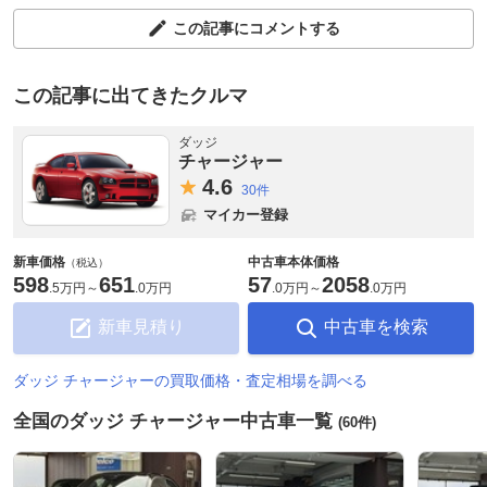
この記事にコメントする
この記事に出てきたクルマ
ダッジ
チャージャー
4.
6
30件
マイカー登録
新車価格
中古車本体価格
（税込）
598
651
57
2058
.
5万円
～
.
0万円
.
0万円
～
.
0万円
新車見積り
中古車を検索
ダッジ チャージャーの買取価格・査定相場を調べる
全国のダッジ チャージャー中古車一覧
(60件)