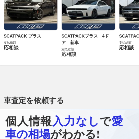
SCATPACK プラス
SCATPACKプラス 4ド
SCATP
ア 新車
支払総額
支払総額
応相談
応相談
支払総額
応相談
車査定を依頼する
個人情報
入力なし
で
愛
車の相場
がわかる!