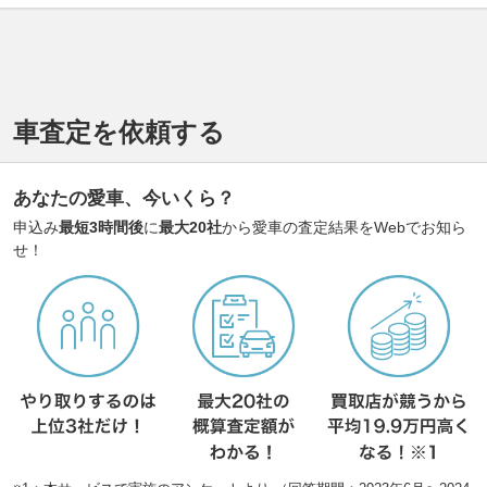
車査定を依頼する
あなたの愛車、今いくら？
申込み
最短3時間後
に
最大20社
から愛車の査定結果をWebでお知ら
せ！