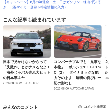
【キャンペーン】8月の毎週金・土・日はガソリン・軽油7円/L引
き！（要マイカー登録＆特定情報の入力）
こんな記事も読まれています
日本で見かけないからって
コンバーチブルでも「見事な
２
「失敗作」とかナメるなよ！
本物」 ポルシェ911 GT3 S/
ト
海外じゃバカ売れ大ヒット
C（2） ダイナミックな能
た
の日本車４台
力そのまま 運転の喜びに一
20
切の影なし
2026.08.06
WEB CARTOP
2026.08.06
AUTOCAR JAPAN
みんなのコメント
コメント非表示