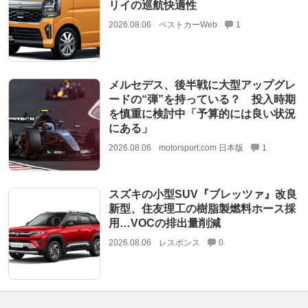
リイの巡航快適性
2026.08.06
ベストカーWeb
1
メルセデス、後半戦に大型アップグレ
ードの“弾”を持っている？ 投入時期
を慎重に検討中「予算的には良い状況
にある」
2026.08.06
motorsport.com 日本版
1
スズキの小型SUV『ブレッツァ』改良
新型、住友理工の樹脂製燃料ホース採
用…VOCの排出量削減
2026.08.06
レスポンス
0