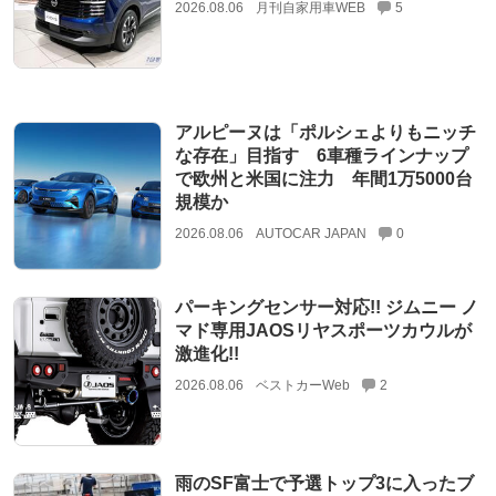
2026.08.06
月刊自家用車WEB
5
アルピーヌは「ポルシェよりもニッチ
な存在」目指す 6車種ラインナップ
で欧州と米国に注力 年間1万5000台
規模か
2026.08.06
AUTOCAR JAPAN
0
パーキングセンサー対応!! ジムニー ノ
マド専用JAOSリヤスポーツカウルが
激進化!!
2026.08.06
ベストカーWeb
2
雨のSF富士で予選トップ3に入ったブ