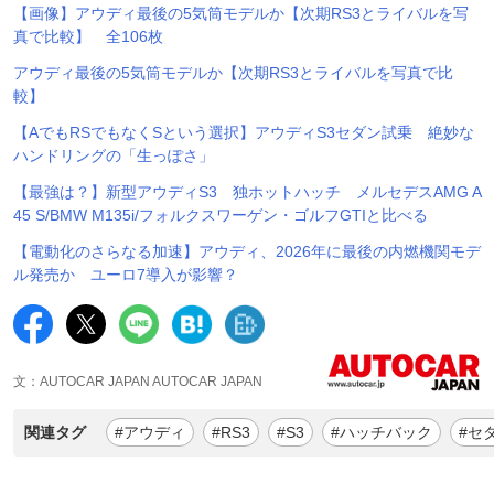
【画像】アウディ最後の5気筒モデルか【次期RS3とライバルを写
真で比較】 全106枚
アウディ最後の5気筒モデルか【次期RS3とライバルを写真で比
較】
【AでもRSでもなくSという選択】アウディS3セダン試乗 絶妙な
ハンドリングの「生っぽさ」
【最強は？】新型アウディS3 独ホットハッチ メルセデスAMG A
45 S/BMW M135i/フォルクスワーゲン・ゴルフGTIと比べる
【電動化のさらなる加速】アウディ、2026年に最後の内燃機関モデ
ル発売か ユーロ7導入が影響？
文：AUTOCAR JAPAN AUTOCAR JAPAN
関連タグ
#アウディ
#RS3
#S3
#ハッチバック
#セ