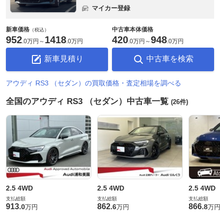
マイカー登録
新車価格
中古車本体価格
（税込）
952
1418
420
948
.
0万円
～
.
0万円
.
0万円
～
.
0万円
新車見積り
中古車を検索
アウディ RS3 （セダン）の買取価格・査定相場を調べる
全国のアウディ RS3 （セダン）中古車一覧
(26件)
2.5 4WD
2.5 4WD
2.5 4WD
支払総額
支払総額
支払総額
913
862
866
.
0
.
6
.
8
万円
万円
万