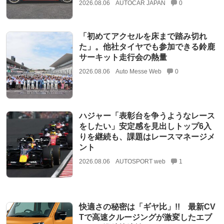
2026.08.06
AUTOCAR JAPAN
0
「初めてアクセルを床まで踏み切れ
た」。他社タイヤでも参加できる鈴鹿
サーキット走行会の熱量
2026.08.06
Auto Messe Web
0
ハジャー「表彰台を争うようなレース
をしたい」安定感を見出しトップ6入
りを継続も、課題はレースマネージメ
ント
2026.08.06
AUTOSPORT web
1
快適さの秘密は「ギヤ比」!! 最新CV
Tで高速クルージングが激変したエブ