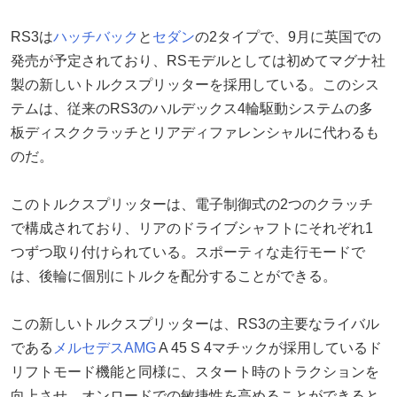
RS3は
ハッチバック
と
セダン
の2タイプで、9月に英国での
発売が予定されており、RSモデルとしては初めてマグナ社
製の新しいトルクスプリッターを採用している。このシス
テムは、従来のRS3のハルデックス4輪駆動システムの多
板ディスククラッチとリアディファレンシャルに代わるも
のだ。
このトルクスプリッターは、電子制御式の2つのクラッチ
で構成されており、リアのドライブシャフトにそれぞれ1
つずつ取り付けられている。スポーティな走行モードで
は、後輪に個別にトルクを配分することができる。
この新しいトルクスプリッターは、RS3の主要なライバル
である
メルセデスAMG
A 45 S 4マチックが採用しているド
リフトモード機能と同様に、スタート時のトラクションを
向上させ、オンロードでの敏捷性を高めることができると