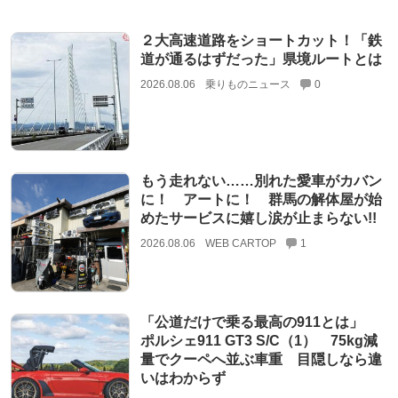
２大高速道路をショートカット！「鉄
道が通るはずだった」県境ルートとは
2026.08.06
乗りものニュース
0
もう走れない……別れた愛車がカバン
に！ アートに！ 群馬の解体屋が始
めたサービスに嬉し涙が止まらない!!
2026.08.06
WEB CARTOP
1
「公道だけで乗る最高の911とは」
ポルシェ911 GT3 S/C（1） 75kg減
量でクーペへ並ぶ車重 目隠しなら違
いはわからず