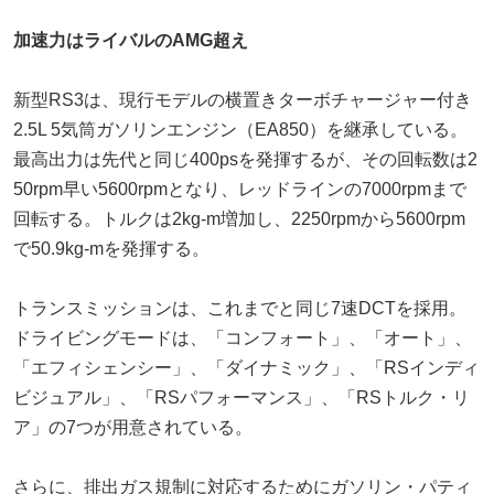
加速力はライバルのAMG超え
新型RS3は、現行モデルの横置きターボチャージャー付き
2.5L 5気筒ガソリンエンジン（EA850）を継承している。
最高出力は先代と同じ400psを発揮するが、その回転数は2
50rpm早い5600rpmとなり、レッドラインの7000rpmまで
回転する。トルクは2kg-m増加し、2250rpmから5600rpm
で50.9kg-mを発揮する。
トランスミッションは、これまでと同じ7速DCTを採用。
ドライビングモードは、「コンフォート」、「オート」、
「エフィシェンシー」、「ダイナミック」、「RSインディ
ビジュアル」、「RSパフォーマンス」、「RSトルク・リ
ア」の7つが用意されている。
さらに、排出ガス規制に対応するためにガソリン・パティ