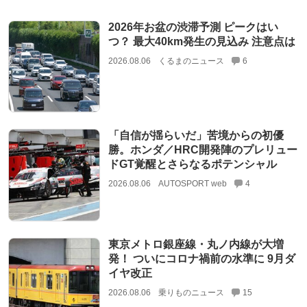
2026年お盆の渋滞予測 ピークはい
つ？ 最大40km発生の見込み 注意点は
2026.08.06
くるまのニュース
6
「自信が揺らいだ」苦境からの初優
勝。ホンダ／HRC開発陣のプレリュー
ドGT覚醒とさらなるポテンシャル
2026.08.06
AUTOSPORT web
4
東京メトロ銀座線・丸ノ内線が大増
発！ ついにコロナ禍前の水準に 9月ダ
イヤ改正
2026.08.06
乗りものニュース
15