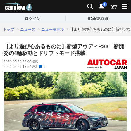
carview!
検索
通知
i
ログイン
ID新規取得
トップ
ニュース
ニューモデル
【より遊び心あるものに】新型アウ
【より遊び心あるものに】新型アウディRS3 新開
発の4輪駆動とドリフトモード搭載
2021.06.26 22:05
掲載
2021.06.29 17:54
更新
1