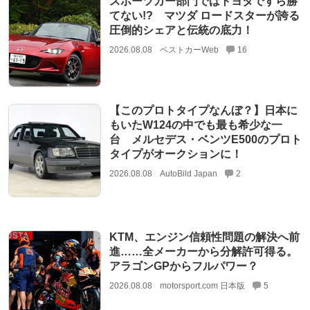
スポーツカー部門ではトヨタですら勝
てない!? マツダ ロードスターが誇る
圧倒的シェアと伝統の底力！
2026.08.08
ベストカーWeb
16
【このプロトタイプなんぼ？】日本に
もいたW124の中でも最も希少な一
台 メルセデス・ベンツE500のプロト
タイプがオークションに！
2026.08.08
AutoBild Japan
2
KTM、エンジン信頼性問題の解決へ前
進……全メーカーから分解許可得る。
アラゴンGPからフルパワー？
2026.08.08
motorsport.com 日本版
5