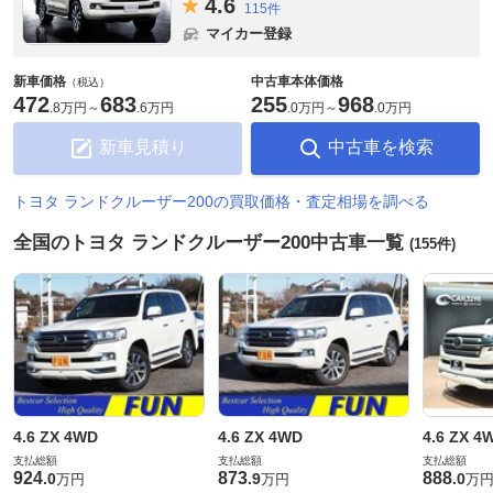
4.
6
115件
マイカー登録
新車価格
中古車本体価格
（税込）
472
683
255
968
.
8万円
～
.
6万円
.
0万円
～
.
0万円
新車見積り
中古車を検索
トヨタ ランドクルーザー200の買取価格・査定相場を調べる
全国のトヨタ ランドクルーザー200中古車一覧
(155件)
4.6 ZX 4WD
4.6 ZX 4WD
4.6 ZX 4
支払総額
支払総額
支払総額
924
873
888
.
0
.
9
.
0
万円
万円
万