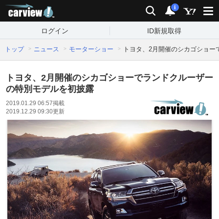
carview!
検索
通知
i
ログイン
ID新規取得
トップ
ニュース
モーターショー
トヨタ、2月開催のシカゴショー
トヨタ、2月開催のシカゴショーでランドクルーザー
の特別モデルを初披露
2019.01.29 06:57
掲載
2019.12.29 09:30
更新