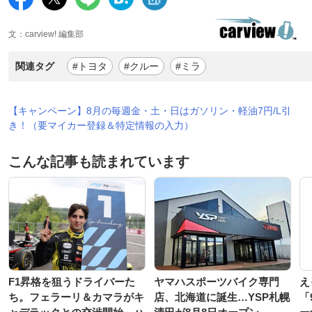
文：carview! 編集部
関連タグ
#トヨタ
#クルー
#ミラ
【キャンペーン】8月の毎週金・土・日はガソリン・軽油7円/L引
き！（要マイカー登録＆特定情報の入力）
こんな記事も読まれています
F1昇格を狙うドライバーた
ヤマハスポーツバイク専門
え
ち。フェラーリ＆カマラがキ
店、北海道に誕生…YSP札幌
「