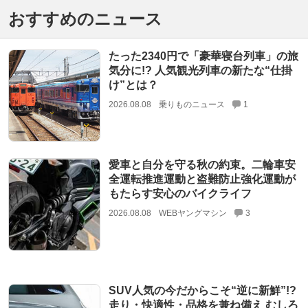
おすすめのニュース
たった2340円で「豪華寝台列車」の旅
気分に!? 人気観光列車の新たな“仕掛
け”とは？
2026.08.08
乗りものニュース
1
愛車と自分を守る秋の約束。二輪車安
全運転推進運動と盗難防止強化運動が
もたらす安心のバイクライフ
2026.08.08
WEBヤングマシン
3
SUV人気の今だからこそ“逆に新鮮”!?
走り・快適性・品格を兼ね備え むしろ