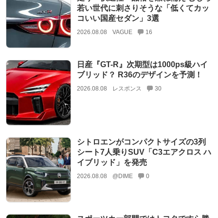
若い世代に刺さりそうな「低くてカッ
コいい国産セダン」3選
2026.08.08
VAGUE
16
日産『GT-R』次期型は1000ps級ハイ
ブリッド？ R36のデザインを予測！
2026.08.08
レスポンス
30
シトロエンがコンパクトサイズの3列
シート7人乗りSUV「C3エアクロス ハ
イブリッド」を発売
2026.08.08
@DIME
0