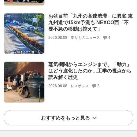
お盆目前「九州の高速渋滞」に異変 東
九州道で15km予測も NEXCO西「不
要不急の移動は控えて」
2026.08.08
乗りものニュース
4
蒸気機関からエンジンまで、「動力」
はどう進化したのか…工学の視点から
読み解く歴史
2026.08.08
レスポンス
2
おすすめをもっと見る