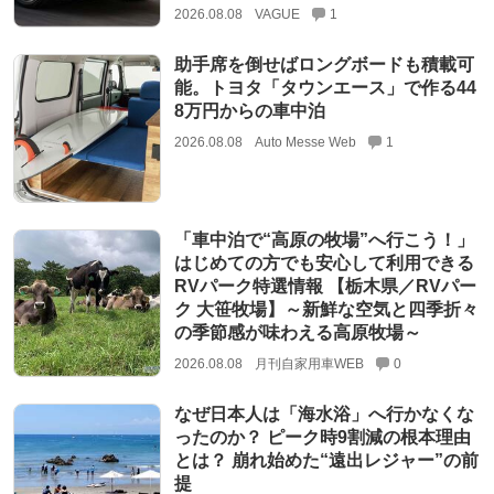
2026.08.08
VAGUE
1
助手席を倒せばロングボードも積載可
能。トヨタ「タウンエース」で作る44
8万円からの車中泊
2026.08.08
Auto Messe Web
1
「車中泊で“高原の牧場”へ行こう！」
はじめての方でも安心して利用できる
RVパーク特選情報 【栃木県／RVパー
ク 大笹牧場】～新鮮な空気と四季折々
の季節感が味わえる高原牧場～
2026.08.08
月刊自家用車WEB
0
なぜ日本人は「海水浴」へ行かなくな
ったのか？ ピーク時9割減の根本理由
とは？ 崩れ始めた“遠出レジャー”の前
提