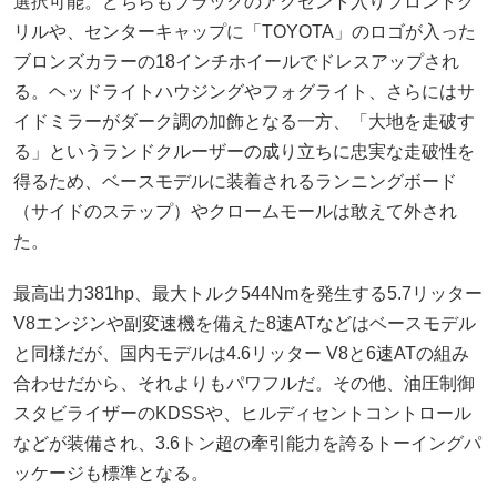
選択可能。どちらもブラックのアクセント入りフロントグ
リルや、センターキャップに「TOYOTA」のロゴが入った
ブロンズカラーの18インチホイールでドレスアップされ
る。ヘッドライトハウジングやフォグライト、さらにはサ
イドミラーがダーク調の加飾となる一方、「大地を走破す
る」というランドクルーザーの成り立ちに忠実な走破性を
得るため、ベースモデルに装着されるランニングボード
（サイドのステップ）やクロームモールは敢えて外され
た。
最高出力381hp、最大トルク544Nmを発生する5.7リッター
V8エンジンや副変速機を備えた8速ATなどはベースモデル
と同様だが、国内モデルは4.6リッター V8と6速ATの組み
合わせだから、それよりもパワフルだ。その他、油圧制御
スタビライザーのKDSSや、ヒルディセントコントロール
などが装備され、3.6トン超の牽引能力を誇るトーイングパ
ッケージも標準となる。