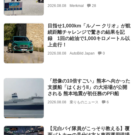
2026.08.08
Merkmal
28
目指せ1,000km「ルノー クリオ」が航
続距離チャレンジで驚きの結果を記
録 1回の給油で1,000キロメートル以
上走行！
2026.08.08
AutoBild Japan
0
「想像の10倍すごい」熊本へ向かった
支援船「はくおうII」の大浴場が公開
される 熊本地震が初任務のPFI船
2026.08.08
乗りものニュース
6
【元白バイ隊員がこっそり教える】覆
面パトカーの見分け方と車両運用現場