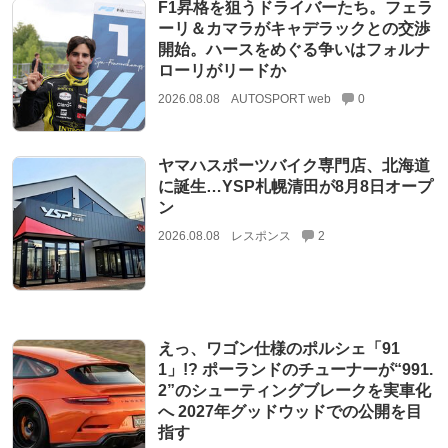
F1昇格を狙うドライバーたち。フェラ
ーリ＆カマラがキャデラックとの交渉
開始。ハースをめぐる争いはフォルナ
ローリがリードか
2026.08.08
AUTOSPORT web
0
ヤマハスポーツバイク専門店、北海道
に誕生…YSP札幌清田が8月8日オープ
ン
2026.08.08
レスポンス
2
えっ、ワゴン仕様のポルシェ「91
1」!? ポーランドのチューナーが“991.
2”のシューティングブレークを実車化
へ 2027年グッドウッドでの公開を目
指す