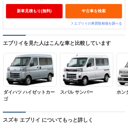
新車見積もり(無料)
中古車を検索
エブリイの車買取相場を調べる
エブリイを見た人はこんな車と比較しています
ダイハツ ハイゼットカー
スバル サンバー
ホンダ
ゴ
スズキ エブリイ についてもっと詳しく