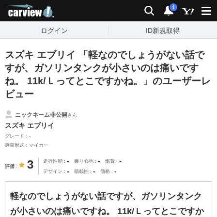
carview!
検索
通知
i
ログイン
ID新規取得
スズキ エブリイ 「軽なのでしょうがない話で
すが、ガソリンタンクが小さいのは痛いです
ね。 11k/Ｌってとこですかね。」のユーザーレ
ビュー
ニックネーム非公開
さん
スズキ エブリイ
グレード：-
乗車形式：マイカー
-
-
-
3
走行性能
乗り心地
燃費
評価
-
-
-
デザイン
積載性
価格
軽なのでしょうがない話ですが、ガソリンタンク
が小さいのは痛いですね。 11k/Ｌってとこですか