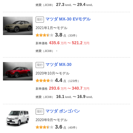
27.3
29.4
〜
燃費（JC08）
km/L
km/L
マツダ MX-30 EVモデル
現行
2021年1月〜モデル
3.8
点（33件）
435.6
521.2
〜
新車価格
万円
万円
-
燃費（JC08）
マツダ MX-30
現行
2020年10月〜モデル
4.4
点（123件）
293.6
340.7
〜
新車価格
万円
万円
16.1
16.9
〜
燃費（JC08）
km/L
km/L
マツダ ボンゴバン
現行
2020年9月〜モデル
3.6
点（40件）