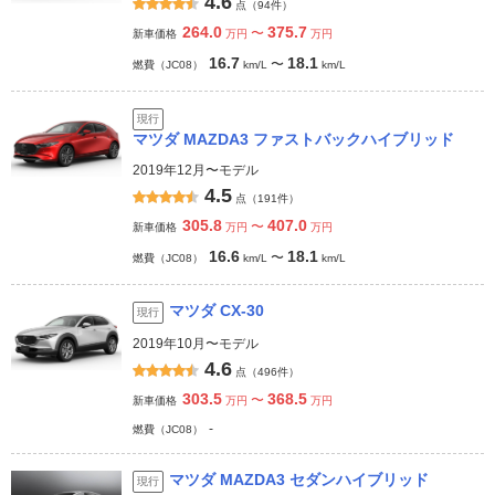
4.6
点（94件）
264.0
375.7
〜
新車価格
万円
万円
16.7
18.1
〜
燃費（JC08）
km/L
km/L
現行
マツダ MAZDA3 ファストバックハイブリッド
2019年12月〜モデル
4.5
点（191件）
305.8
407.0
〜
新車価格
万円
万円
16.6
18.1
〜
燃費（JC08）
km/L
km/L
マツダ CX-30
現行
2019年10月〜モデル
4.6
点（496件）
303.5
368.5
〜
新車価格
万円
万円
-
燃費（JC08）
マツダ MAZDA3 セダンハイブリッド
現行