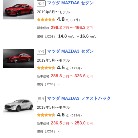
マツダ MAZDA6 セダン
初代
2019年8月〜モデル
4.8
点（31件）
296.2
466.3
〜
新車価格
万円
万円
14.8
16.6
〜
燃費（JC08）
km/L
km/L
マツダ MAZDA3 セダン
初代
2019年5月〜モデル
4.5
点（122件）
288.8
326.6
〜
新車価格
万円
万円
-
燃費（JC08）
マツダ MAZDA3 ファストバック
現行
2019年5月〜モデル
4.6
点（533件）
236.5
253.0
〜
新車価格
万円
万円
-
燃費（JC08）