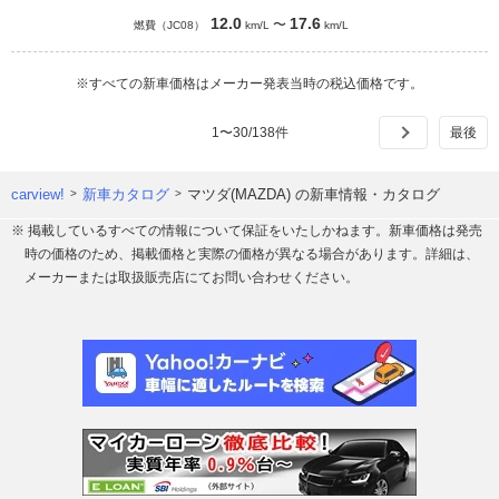
12.0
17.6
〜
燃費（JC08）
km/L
km/L
※すべての新車価格はメーカー発表当時の税込価格です。
1
〜
30
/
138
件
carview!
新車カタログ
マツダ(MAZDA) の新車情報・カタログ
※ 掲載しているすべての情報について保証をいたしかねます。新車価格は発売
時の価格のため、掲載価格と実際の価格が異なる場合があります。詳細は、
メーカーまたは取扱販売店にてお問い合わせください。