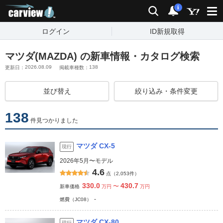
carview!
検索
通知
i
ログイン
ID新規取得
マツダ(MAZDA) の新車情報・カタログ検索
2026.08.09
138
更新日：
掲載車種数：
並び替え
絞り込み・条件変更
138
件見つかりました
マツダ CX-5
現行
2026年5月〜モデル
4.6
点（2,053件）
330.0
430.7
〜
新車価格
万円
万円
-
燃費（JC08）
マツダ CX-80
現行