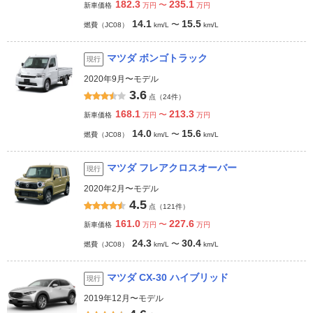
182.3
235.1
〜
新車価格
万円
万円
14.1
15.5
〜
燃費（JC08）
km/L
km/L
マツダ ボンゴトラック
現行
2020年9月〜モデル
3.6
点（24件）
168.1
213.3
〜
新車価格
万円
万円
14.0
15.6
〜
燃費（JC08）
km/L
km/L
マツダ フレアクロスオーバー
現行
2020年2月〜モデル
4.5
点（121件）
161.0
227.6
〜
新車価格
万円
万円
24.3
30.4
〜
燃費（JC08）
km/L
km/L
マツダ CX-30 ハイブリッド
現行
2019年12月〜モデル