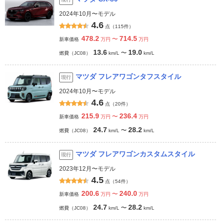
2024年10月〜モデル
4.6
点（115件）
478.2
714.5
〜
新車価格
万円
万円
13.6
19.0
〜
燃費（JC08）
km/L
km/L
マツダ フレアワゴンタフスタイル
現行
2024年10月〜モデル
4.6
点（20件）
215.9
236.4
〜
新車価格
万円
万円
24.7
28.2
〜
燃費（JC08）
km/L
km/L
マツダ フレアワゴンカスタムスタイル
現行
2023年12月〜モデル
4.5
点（54件）
200.6
240.0
〜
新車価格
万円
万円
24.7
28.2
〜
燃費（JC08）
km/L
km/L