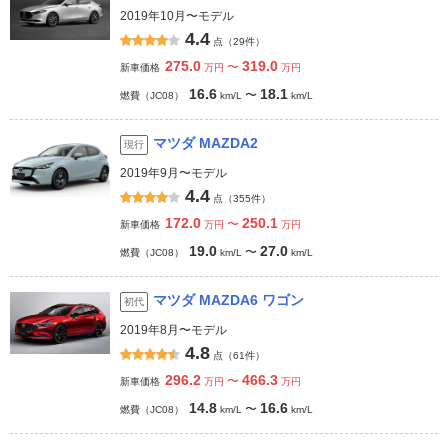
2019年10月〜モデル
4.4
点（29件）
275.0
319.0
〜
新車価格
万円
万円
16.6
18.1
〜
燃費（JC08）
km/L
km/L
マツダ MAZDA2
現行
2019年9月〜モデル
4.4
点（355件）
172.0
250.1
〜
新車価格
万円
万円
19.0
27.0
〜
燃費（JC08）
km/L
km/L
マツダ MAZDA6 ワゴン
初代
2019年8月〜モデル
4.8
点（61件）
296.2
466.3
〜
新車価格
万円
万円
14.8
16.6
〜
燃費（JC08）
km/L
km/L