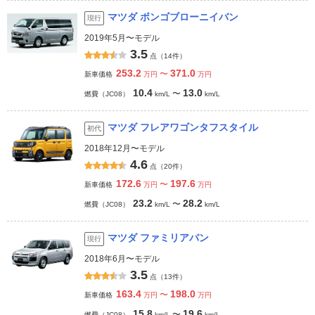
マツダ ボンゴブローニイバン
現行
2019年5月〜モデル
3.5
点（14件）
253.2
371.0
〜
新車価格
万円
万円
10.4
13.0
〜
燃費（JC08）
km/L
km/L
マツダ フレアワゴンタフスタイル
初代
2018年12月〜モデル
4.6
点（20件）
172.6
197.6
〜
新車価格
万円
万円
23.2
28.2
〜
燃費（JC08）
km/L
km/L
マツダ ファミリアバン
現行
2018年6月〜モデル
3.5
点（13件）
163.4
198.0
〜
新車価格
万円
万円
15.8
19.6
〜
燃費（JC08）
km/L
km/L