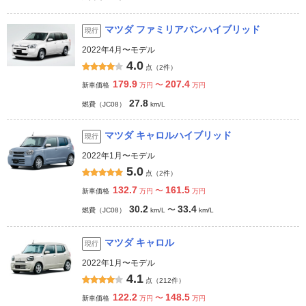
マツダ ファミリアバンハイブリッド
現行
2022年4月〜モデル
4.0
点（2件）
179.9
207.4
〜
新車価格
万円
万円
27.8
燃費（JC08）
km/L
マツダ キャロルハイブリッド
現行
2022年1月〜モデル
5.0
点（2件）
132.7
161.5
〜
新車価格
万円
万円
30.2
33.4
〜
燃費（JC08）
km/L
km/L
マツダ キャロル
現行
2022年1月〜モデル
4.1
点（212件）
122.2
148.5
〜
新車価格
万円
万円