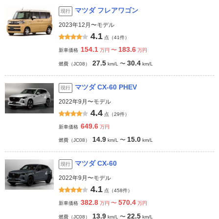
マツダ フレアワゴン
現行
2023年12月〜モデル
4.1
点（41件）
154.1
183.6
〜
新車価格
万円
万円
27.5
30.4
〜
燃費（JC08）
km/L
km/L
マツダ CX-60 PHEV
現行
2022年9月〜モデル
4.4
点（29件）
649.6
新車価格
万円
14.9
15.0
〜
燃費（JC08）
km/L
km/L
マツダ CX-60
現行
2022年9月〜モデル
4.1
点（458件）
382.8
570.4
〜
新車価格
万円
万円
13.9
22.5
〜
燃費（JC08）
km/L
km/L