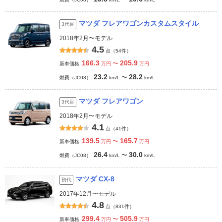
マツダ フレアワゴンカスタムスタイル
3代目
2018年2月〜モデル
4.5
点（54件）
166.3
205.9
〜
新車価格
万円
万円
23.2
28.2
〜
燃費（JC08）
km/L
km/L
マツダ フレアワゴン
3代目
2018年2月〜モデル
4.1
点（41件）
139.5
165.7
〜
新車価格
万円
万円
26.4
30.0
〜
燃費（JC08）
km/L
km/L
マツダ CX-8
初代
2017年12月〜モデル
4.8
点（831件）
299.4
505.9
〜
新車価格
万円
万円