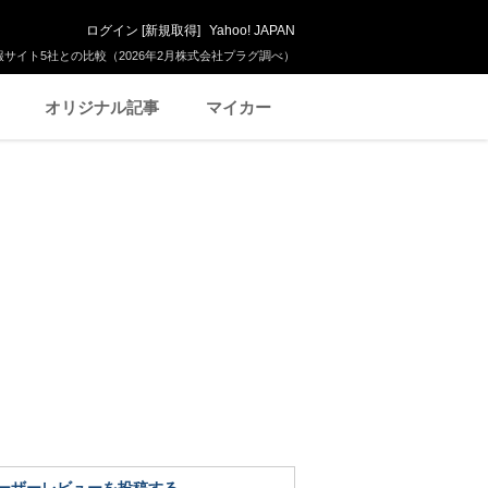
ログイン
[
新規取得
]
Yahoo! JAPAN
サイト5社との比較（2026年2月株式会社プラグ調べ）
オリジナル記事
マイカー