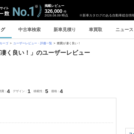
掲載レビュー
326,000
件
時点
※新車カタログのある自動車総合情報
2026.08.09
ログ
中古車検索
新車見積り
車買取
ニュース
カーゴ
ユーザーレビュー・評価一覧
燃費が凄く良い！
が凄く良い！」のユーザーレビュー
4
1
5
4
燃費
デザイン
積載性
価格