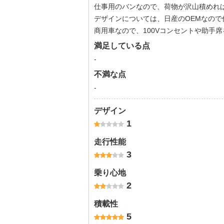
仕事用のバンなので、荷物が沢山積めれ
デザインについては、日産のOEMなの
商用車なので、100Vコンセントや助手
満足している点
-
不満な点
-
デザイン
1
走行性能
3
乗り心地
2
積載性
5