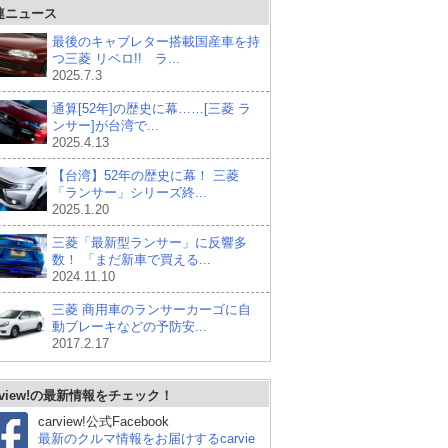
連ニュース
最後のキャブレター搭載国産車を持
つ三菱 リベロ!! ラ...
2025.7.3
通算[52年]の歴史に幕……[三菱 ラ
ンサー]が台湾で...
2025.4.13
【台湾】52年の歴史に幕！ 三菱
「ランサー」シリーズ終...
2025.1.20
三菱「最新型ランサー」に反響多
数！ 「まだ新車で買える...
2024.11.10
三菱 商用車のランサーカーゴに自
動ブレーキなどの予防安...
2017.2.17
rview!の最新情報をチェック！
carview!公式Facebook
最新のクルマ情報をお届けするcarvie