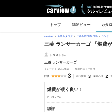
トップ
360°ビュー
カタ
carview!
新車カタログ
三菱(MITSUBISHI)
ランサー
三菱 ランサーカーゴ 「燃費
トリスト
さん
三菱 ランサーカーゴ
グレード：- 2013年式
乗車形式：仕事用
3
3
2
評価
走行性能
乗り心地
燃費が凄く良い！
2023.7.24
総評