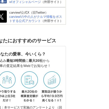
w!オフィシャルページ
（外部サイト）
carview!公式X（旧Twitter）
carview!の中の人がクルマ情報をポス
トする公式アカウント
（外部サイト）
なたにおすすめのサービス
あなたの愛車、今いくら？
込み
最短3時間後
に
最大20社
から
車の査定結果をWebでお知らせ！
ラッ
スバル サンバー
日産 キャラバン
ホン
1：本サービスで実施のアンケートより （回