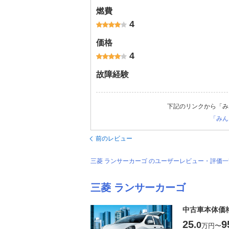
燃費
4
価格
4
故障経験
下記のリンクから「み
「みん
前のレビュー
三菱 ランサーカーゴ のユーザーレビュー・評価
三菱 ランサーカーゴ
中古車本体価
25
9
.0
万円
〜