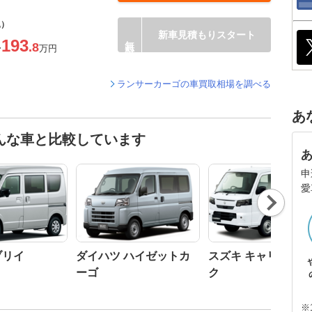
込）
新車見積もりスタート
193
.8
〜
万円
ランサーカーゴの車買取相場を調べる
あ
んな車と比較しています
申
愛
Nex
t
ブリイ
ダイハツ ハイゼットカ
スズキ キャリイト
ーゴ
ク
※