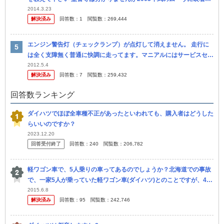
れていたよくあるやつです 1～6までの番号が横に並んでます
2014.3.23
解決済み
回答数：
1
閲覧数：
269,444
エンジン警告灯（チェックランプ）が点灯して消えません。 走行に
は全く支障無く普通に快調に走ってます。マニアルにはサービスセン
ターに行ってくださいとしか書いてないのですが、 どんな故障が考
2012.5.4
解決済み
回答数：
7
閲覧数：
259,432
えられま...
回答数ランキング
ダイハツでほぼ全車種不正があったといわれても、購入者はどうした
らいいのですか？
2023.12.20
回答受付終了
回答数：
240
閲覧数：
206,782
軽ワゴン車で、5人乗りの車ってあるのでしょうか？北海道での事故
で、一家5人が乗っていた軽ワゴン車(ダイハツ)とのことですが、4人
亡くなられて1人重体、 気の毒なもらい事故のようですが、定員オー
2015.6.8
解決済み
回答数：
95
閲覧数：
242,746
バ...