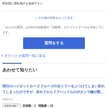
即刻国に運転免許を返納下さい
その他の回答をもっと見る
「みんなの質問」はYahoo!知恵袋の「自動車」カテゴリとデータを共有してい
ます。
質問をする
ダイハツ の質問一覧に戻る
あわせて知りたい
現行のハイゼットカーゴ クルーズの右ミラーをぶつけてしまい折れ
てしまったのですが、折れてからドアハンドルのボタンで鍵が開け
閉めできなくなってしまいました。 右のミラーに何かボタンで開閉
2026.8.3
のセンサー...
回答数：
2
閲覧数：
26
回答受付終了