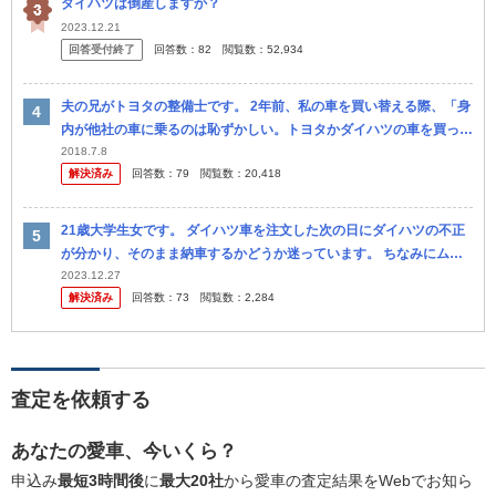
ダイハツは倒産しますか？
2023.12.21
回答受付終了
回答数：
82
閲覧数：
52,934
夫の兄がトヨタの整備士です。 2年前、私の車を買い替える際、「身
内が他社の車に乗るのは恥ずかしい。トヨタかダイハツの車を買って
くれ」と言われました。「そういうものなのかな？」と思い、ダイハ
2018.7.8
解決済み
回答数：
79
閲覧数：
20,418
ツの車...
21歳大学生女です。 ダイハツ車を注文した次の日にダイハツの不正
が分かり、そのまま納車するかどうか迷っています。 ちなみにムー
ブキャンバスです。試乗した時に見た目も内装も全て気に入ってて納
2023.12.27
解決済み
回答数：
73
閲覧数：
2,284
車を楽...
査定を依頼する
あなたの愛車、今いくら？
申込み
最短3時間後
に
最大20社
から愛車の査定結果をWebでお知ら