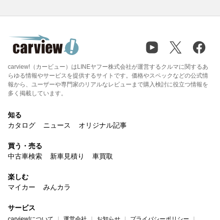
carview!（カービュー）はLINEヤフー株式会社が運営するクルマに関するあ
らゆる情報やサービスを提供するサイトです。価格やスペックなどの公式情
報から、ユーザーや専門家のリアルなレビューまで購入検討に役立つ情報を
多く掲載しています。
知る
カタログ
ニュース
オリジナル記事
買う・売る
中古車検索
新車見積り
車買取
楽しむ
マイカー
みんカラ
サービス
carview!について
運営会社
お知らせ
プライバシーポリシー