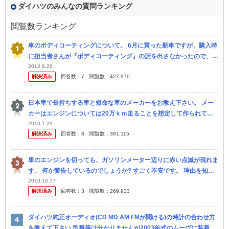
ダイハツのみんなの質問ランキング
閲覧数ランキング
車のボディコーティングについて。 6月に買った新車ですが、購入時
に担当者さんが『ボディコーティング』の話を出さなかったので、僕
自身もボディコーティングについては忘れていたのですが 、これっ
2012.8.26
解決済み
回答数：
7
閲覧数：
427,970
てや...
日本車で長持ちする車と短命な車のメーカーをお教え下さい。 メー
カーはエンジンについては20万ｋｍ走ることを想定して作られてい
ると聞きます。 実際に車を所有されて寿命の短い車・長い車がある
2010.1.29
解決済み
回答数：
8
閲覧数：
381,115
と思い...
車のエンジンを切っても、ガソリンメーター辺りに赤い点滅が現れま
す。 何か警告しているのでしょうか? すごく不安です。 理由を知っ
ていましたら誰か教えて下さい！ 車の種類はダイハツの鹿がCMし
2010.10.17
解決済み
回答数：
3
閲覧数：
269,933
て...
ダイハツ純正オーディオ(CD MD AM FMが聞ける)の時計の合わせ方
を教えて下さい 型番等は分かりませんが2003年式のムーヴに装着さ