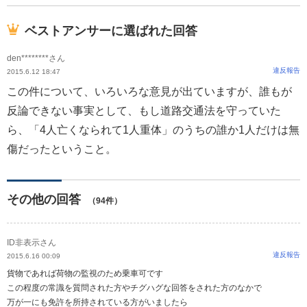
ベストアンサーに選ばれた回答
den********さん
違反報告
2015.6.12 18:47
この件について、いろいろな意見が出ていますが、誰もが
反論できない事実として、もし道路交通法を守っていた
ら、「4人亡くなられて1人重体」のうちの誰か1人だけは無
傷だったということ。
その他の回答
（94件）
ID非表示さん
違反報告
2015.6.16 00:09
貨物であれば荷物の監視のため乗車可です
この程度の常識を質問された方やチグハグな回答をされた方のなかで
万が一にも免許を所持されている方がいましたら