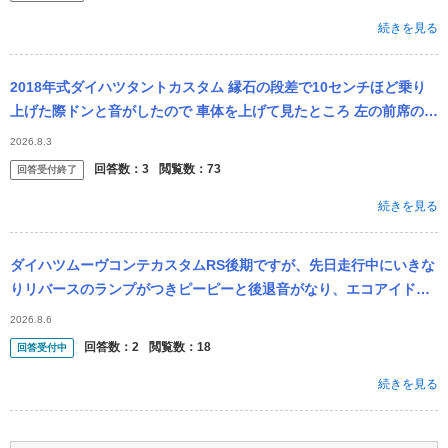
続きを見る
2018年式ダイハツタントカスタム 縁石の段差で10センチほど乗り
上げた際ドンと音がしたので 車体を上げて見たところ 左の前席の足
元の下の位置にある部品が変形してしまい これは放置して良いもの
2026.8.3
か...
回答数：
3
閲覧数：
73
回答受付終了
続きを見る
ダイハツムーヴコンテカスタムRS後期ですが、先日走行中にいきな
りリバースのランプがつきピーピーと後退音がなり、エコアイドル
とDレンジのランプが点滅するという状態になりました。 その際に
2026.8.6
バックラン...
回答数：
2
閲覧数：
18
回答受付中
続きを見る