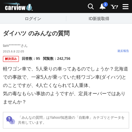
carview!
検索
通知
i
ログイン
ID新規取得
ダイハツ のみんなの質問
tam********さん
違反報告
2015.6.8 22:05
回答数：
95
閲覧数：
242,756
解決済み
軽ワゴン車で、5人乗りの車ってあるのでしょうか？北海道
での事故で、一家5人が乗っていた軽ワゴン車(ダイハツ)と
のことですが、4人亡くなられて1人重体、
気の毒なもらい事故のようですが、定員オーバーではあり
ませんか？
「みんなの質問」はYahoo!知恵袋の「自動車」カテゴリとデータを
共有しています。