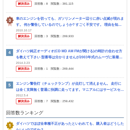
解決済み
回答数：
8
閲覧数：
381,115
と思い...
車のエンジンを切っても、ガソリンメーター辺りに赤い点滅が現れま
す。 何か警告しているのでしょうか? すごく不安です。 理由を知っ
ていましたら誰か教えて下さい！ 車の種類はダイハツの鹿がCMし
2010.10.17
解決済み
回答数：
3
閲覧数：
269,933
て...
ダイハツ純正オーディオ(CD MD AM FMが聞ける)の時計の合わせ方
を教えて下さい 型番等は分かりませんが2003年式のムーヴに装着さ
れていたよくあるやつです 1～6までの番号が横に並んでます
2014.3.23
解決済み
回答数：
1
閲覧数：
269,444
エンジン警告灯（チェックランプ）が点灯して消えません。 走行に
は全く支障無く普通に快調に走ってます。マニアルにはサービスセン
ターに行ってくださいとしか書いてないのですが、 どんな故障が考
2012.5.4
解決済み
回答数：
7
閲覧数：
259,432
えられま...
回答数ランキング
ダイハツでほぼ全車種不正があったといわれても、購入者はどうした
らいいのですか？