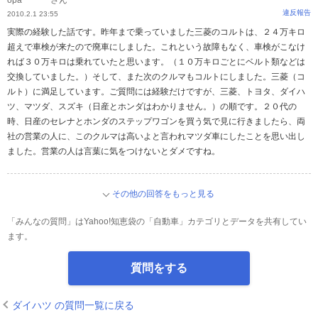
opa********さん
違反報告
2010.2.1 23:55
実際の経験した話です。昨年まで乗っていました三菱のコルトは、２４万キロ
超えで車検が来たので廃車にしました。これという故障もなく、車検がこなけ
れば３０万キロは乗れていたと思います。（１０万キロごとにベルト類などは
交換していました。）そして、また次のクルマもコルトにしました。三菱（コ
ルト）に満足しています。ご質問には経験だけですが、三菱、トヨタ、ダイハ
ツ、マツダ、スズキ（日産とホンダはわかりません。）の順です。２０代の
時、日産のセレナとホンダのステップワゴンを買う気で見に行きましたら、両
社の営業の人に、このクルマは高いよと言われマツダ車にしたことを思い出し
ました。営業の人は言葉に気をつけないとダメですね。
その他の回答をもっと見る
「みんなの質問」はYahoo!知恵袋の「自動車」カテゴリとデータを共有してい
ます。
質問をする
ダイハツ の質問一覧に戻る