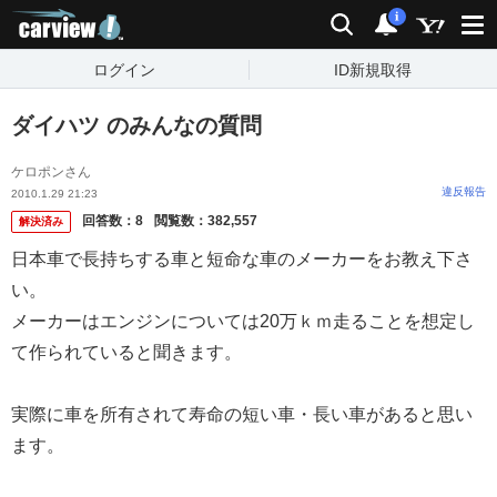
carview!
検索
通知
i
ログイン
ID新規取得
ダイハツ のみんなの質問
ケロポンさん
違反報告
2010.1.29 21:23
回答数：
8
閲覧数：
382,557
解決済み
日本車で長持ちする車と短命な車のメーカーをお教え下さ
い。
メーカーはエンジンについては20万ｋｍ走ることを想定し
て作られていると聞きます。
実際に車を所有されて寿命の短い車・長い車があると思い
ます。