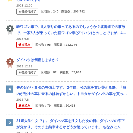
2023.12.20
回答受付終了
回答数：
240
閲覧数：
206,782
軽ワゴン車で、5人乗りの車ってあるのでしょうか？北海道での事故
で、一家5人が乗っていた軽ワゴン車(ダイハツ)とのことですが、4人
亡くなられて1人重体、 気の毒なもらい事故のようですが、定員オー
2015.6.8
解決済み
回答数：
95
閲覧数：
242,746
バ...
ダイハツは倒産しますか？
2023.12.21
回答受付終了
回答数：
82
閲覧数：
52,934
夫の兄がトヨタの整備士です。 2年前、私の車を買い替える際、「身
内が他社の車に乗るのは恥ずかしい。トヨタかダイハツの車を買って
くれ」と言われました。「そういうものなのかな？」と思い、ダイハ
2018.7.8
解決済み
回答数：
79
閲覧数：
20,418
ツの車...
21歳大学生女です。 ダイハツ車を注文した次の日にダイハツの不正
が分かり、そのまま納車するかどうか迷っています。 ちなみにムー
2023.12.27