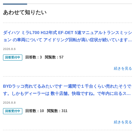
あわせて知りたい
ダイハツ ミラL700 H12年式 EF-DET 5速マニュアルトランスミッシ
ョン の車両について アイドリング回転が高い症状が続いています。
今年の5月頃に中古で購入し納車後しばらく（1週間...
2026.8.6
回答数：
3
閲覧数：
57
回答受付中
続きを見る
BYDラッコ売れてるみたいです 一週間で１千台くらい売れたそうで
す。しかもディーラーは 数十店舗。快哉ですね。で年内に出るスズ
キのEVはこれより 少し安いそうな。それならそっちを待ちますよ
2026.8.8
ね。...
回答数：
10
閲覧数：
311
回答受付中
続きを見る