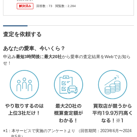
ブキャンバスです。試乗した時に見た目も内装も全て気に入ってて納
解決済み
回答数：
73
閲覧数：
2,284
車を楽...
査定を依頼する
あなたの愛車、今いくら？
申込み
最短3時間後
に
最大20社
から愛車の査定結果をWebでお知ら
せ！
※1：本サービスで実施のアンケートより （回答期間：2023年6月〜2024
年5月）