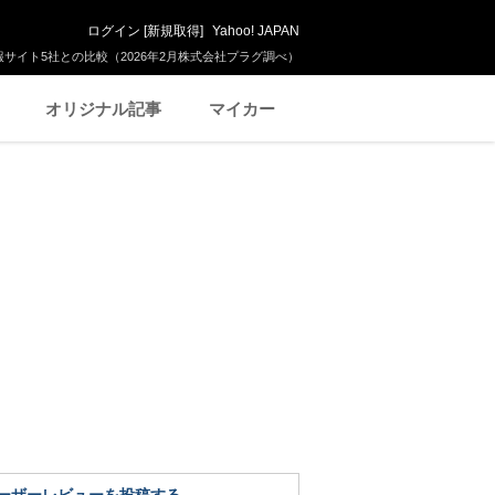
ログイン
[
新規取得
]
Yahoo! JAPAN
サイト5社との比較（2026年2月株式会社プラグ調べ）
オリジナル記事
マイカー