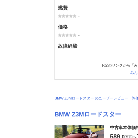
燃費
-
価格
-
故障経験
下記のリンクから「み
「みん
BMW Z3Mロードスター のユーザーレビュー・
BMW Z3Mロードスター
中古車本体価
589
.0
万円
〜