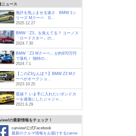
連ニュース
免許を危ぶませる速さ BMW 1シ
リーズ Mクーペ G...
2025.12.27
BMW「Z3」を覚えてる？ ユーノス
「ロードスター」の...
2024.7.30
BMW「Z3 Mクーペ」が約970万円
で落札！ 独特の...
2024.7.1
【このZ3なんぼ？】BMW Z3 Mク
ーペがオークショ...
2023.10.25
底値？ いま手に入れたいボンドカ
ーを過激にしたジャジャ...
2021.6.29
rview!の最新情報をチェック！
carview!公式Facebook
最新のクルマ情報をお届けするcarvie