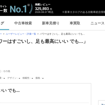
掲載レビュー
325,893
件
時点
※新車カタログのある自動車総合情報
2026.08.07
ログ
中古車検索
新車見積り
車買取
ニュース
ー
ユーザーレビュー・評価一覧
パワーはすごいし、足も最高にいい でも...
パワーはすごいし、足も最高にいい でも...」
式：その他
-
-
-
-
費
デザイン
積載性
価格
 でも...