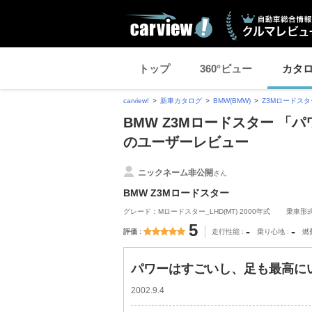
トップ
360°ビュー
カタ
carview!
新車カタログ
BMW(BMW)
Z3Mロードスタ
BMW Z3Mロードスター 「
のユーザーレビュー
ニックネーム非公開
さん
BMW Z3Mロードスター
グレード：Mロードスター_LHD(MT) 2000年式
乗車形
5
-
-
評価
走行性能
乗り心地
燃
パワーはすごいし、足も最高にいい
2002.9.4