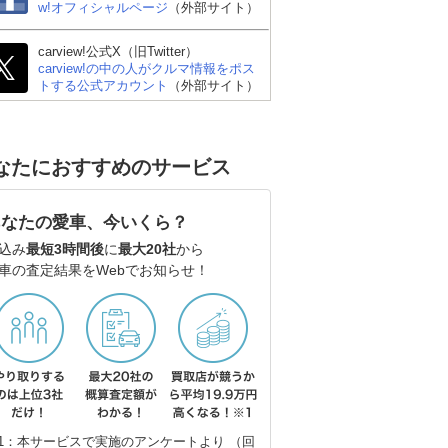
w!オフィシャルページ
（外部サイト）
carview!公式X（旧Twitter）
carview!の中の人がクルマ情報をポス
トする公式アカウント
（外部サイト）
なたにおすすめのサービス
あなたの愛車、今いくら？
込み
最短3時間後
に
最大20社
から
車の査定結果をWebでお知らせ！
光岡 ヒミコ
ポルシェ 718 ボクスタ
ポル
ー
レ
1：本サービスで実施のアンケートより （回