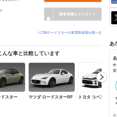
込）
新車見積もりスタート
Z3Mロードスターの車買取相場を調べる
あ
こんな車と比較しています
申
愛
Nex
t
ードスター
マツダ ロードスターRF
トヨタ コペン
※