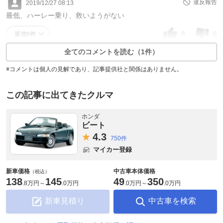
違反報告
2019/12/27 08:13
最低、ハーレー乗り、救いようがない
8
6
返信0件
全てのコメントを読む（1件）
※コメントは個人の見解であり、記事提供社と関係はありません。
この記事に出てきたクルマ
ホンダ
ビート
4.
3
750件
マイカー登録
新車価格
中古車本体価格
（税込）
138
145
49
350
.
8万円
～
.
0万円
.
0万円
～
.
0万円
新車見積り
中古車を検索