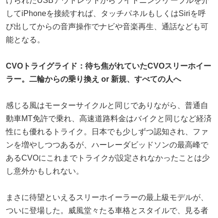
けられたUSBアウトレットからライトニングケーブルを介
してiPhoneを接続すれば、タッチパネルもしくはSiriを呼
び出してからの音声操作でナビや音楽再生、通話なども可
能となる。
CVOトライグライド：待ち焦がれていたCVOスリーホイー
ラー。二輪からの乗り換え or 新規、すべての人へ
感じる風はモーターサイクルと同じでありながら、普通自
動車MT免許で乗れ、高速道路料金はバイクと同じなど経済
性にも優れるトライク。日本でも少しずつ認知され、ファ
ンを増やしつつあるが、ハーレーダビッドソンの最高峰で
あるCVOにこれまでトライクが設定されなかったことは少
し意外かもしれない。
まさに待望といえるスリーホイーラーの最上級モデルが、
ついに登場した。威風堂々たる車格とスタイルで、見る者