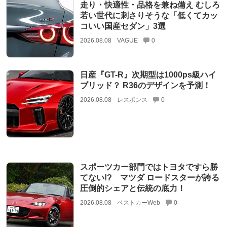
走り・快適性・品格を兼ね備え むしろ
若い世代に刺さりそうな「低くてカッ
コいい国産セダン」3選
2026.08.08
VAGUE
0
日産『GT-R』次期型は1000ps級ハイ
ブリッド？ R36のデザインを予測！
2026.08.08
レスポンス
0
スポーツカー部門ではトヨタですら勝
てない!? マツダ ロードスターが誇る
圧倒的シェアと伝統の底力！
2026.08.08
ベストカーWeb
0