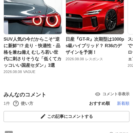
SUV人気の今だからこそ“逆
日産『GT-R』次期型は1000p
ス
に新鮮”!? 走り・快適性・品
s級ハイブリッド？ R36のデ
で
格を兼ね備え むしろ若い世
ザインを予測！
ロ
代に刺さりそうな「低くてカ
ェ
2026.08.08
レスポンス
ッコいい国産セダン」3選
20
2026.08.08
VAGUE
みんなのコメント
コメント非表示
1件
使い方
おすすめ順
新着順
この記事にコメントする