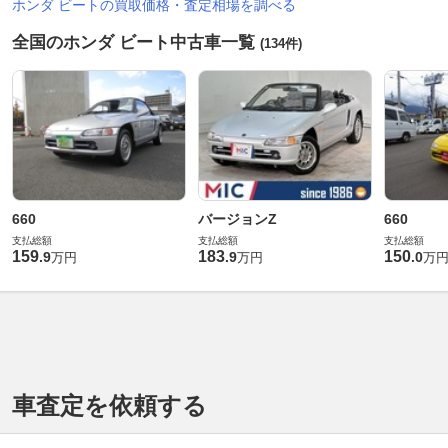
ホンダ ビートの買取価格・査定相場を調べる
全国のホンダ ビート中古車一覧
(134件)
660
バージョンZ
660
支払総額
支払総額
支払総額
159
183
150
.
9
.
9
.
0
万円
万円
万
車査定を依頼する