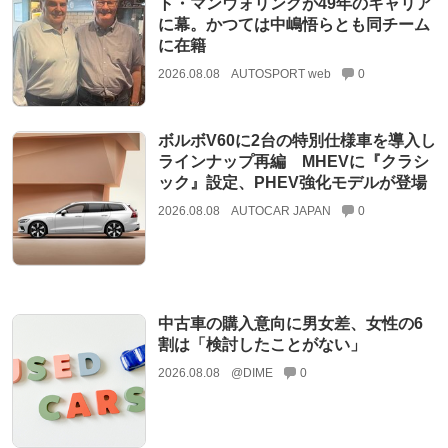
ト・マンウォリングが49年のキャリア
に幕。かつては中嶋悟らとも同チーム
に在籍
2026.08.08
AUTOSPORT web
0
ボルボV60に2台の特別仕様車を導入し
ラインナップ再編 MHEVに『クラシ
ック』設定、PHEV強化モデルが登場
2026.08.08
AUTOCAR JAPAN
0
中古車の購入意向に男女差、女性の6
割は「検討したことがない」
2026.08.08
@DIME
0