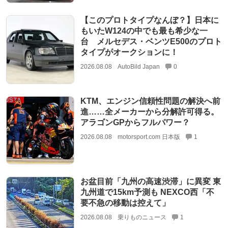
【このプロトタイプなんぼ？】日本に
もいたW124の中でも最も希少な一
台 メルセデス・ベンツE500のプロト
タイプがオークションに！
2026.08.08
AutoBild Japan
0
KTM、エンジン信頼性問題の解決へ前
進……全メーカーから分解許可得る。
アラゴンGPからフルパワー？
2026.08.08
motorsport.com 日本版
1
お盆目前「九州の高速渋滞」に異変 東
九州道で15km予測も NEXCO西「不
要不急の移動は控えて」
2026.08.08
乗りものニュース
1