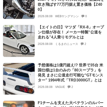
吹き飛ばす77万円据え置き価格【Z40
0】
2026.08.08
WEBヤングマシン
0
【エイトの日】マツダ「RX-8」オープ
ン仕様が存在！ メーカー特製“公道を
走れる”4人乗りモデルとは
2026.08.08
くるまのニュース
2
予想価格は1億円超え!? 世界で35台 米
国仕様は1台のみの「80スープラ」を
発見 まさに公道走行可能な“GTモンス
ター” 1994年式「TRD3000GT」とは
2026.08.08
VAGUE
2
F1チームを支えた大ベテランのルパー