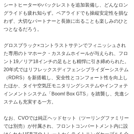
シートヒーターやバックレストを追加装備し、どんなロン
グライドも疲れ知らず。ペアライドでも操縦安定性を損な
わず、大切なパートナーと長旅に出ることも楽しみのひと
つとなるだろう。
グロスブラック×コントラストサテンでフィニッシュされ
た専用のトマホーク・カスタムホイールが与えられ、フロ
ント19／リア18インチの足もとも精悍に引き締められた。
20年式ではリフレックスディフェンシブライダーシステム
（RDRS）を新搭載し、安全性とコンフォート性を向上し
たほか、タイヤ空気圧モニタリングシステムやインフォテ
インメントシステム「Boom! Box GTS」を踏襲し、先進シ
ステムも充実する一方。
なお、CVOでは純正ヘッドセット（ツーリングファミリー
では別売）が付属され、フロントコンパートメント内に設