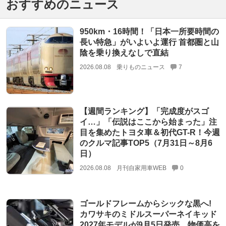
おすすめのニュース
950km・16時間！「日本一所要時間の
長い特急」がいよいよ運行 首都圏と山
陰を乗り換えなしで直結
2026.08.08
乗りものニュース
7
【週間ランキング】「完成度がスゴ
イ…」「伝説はここから始まった」注
目を集めたトヨタ車＆初代GT-R！今週
のクルマ記事TOP5（7月31日～8月6
日）
2026.08.08
月刊自家用車WEB
0
ゴールドフレームからシックな黒へ!
カワサキのミドルスーパーネイキッド
2027年モデルが9月5日発売。物価高を