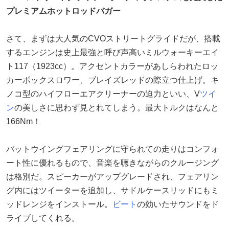
プレミアムホットロッドバガー
さて、まずは大人気のCVOストリートグライドだが、搭載
するエンジンは史上最強と呼び声高いミルウォーキーエイ
ト117（1923cc）。アクセントカラーがあしらわれたロッ
カーボックスロワー、ブレイズレッドの際立つ仕上げ。キ
ノコ型のハイフローエアクリーナーの迫力といい、V
ツイ
ン
の美しさに思わず見とれてしまう。最大トルクはなんと
166Nm！
バットウイングフェアリングに守られての走りはコンフォ
ート性に優れるもので、音楽を聴きながらのクルージング
は格別だ。スピーカーがアップグレードされ、フェアリン
グ内にはツイーターを追加し、サドルケースリッドにもミ
ッドレンジをインストール。
ビート
の効いたサウンドをド
ライブしてくれる。