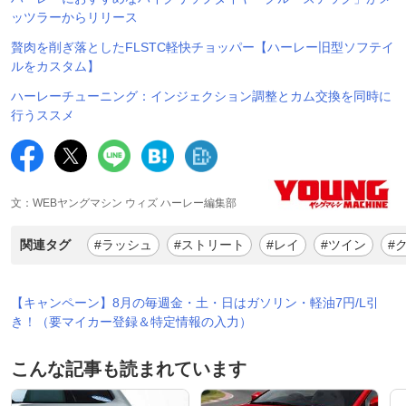
ッツラーからリリース
贅肉を削ぎ落としたFLSTC軽快チョッパー【ハーレー旧型ソフテイ
ルをカスタム】
ハーレーチューニング：インジェクション調整とカム交換を同時に
行うススメ
文：WEBヤングマシン ウィズ ハーレー編集部
関連タグ
#ラッシュ
#ストリート
#レイ
#ツイン
#
【キャンペーン】8月の毎週金・土・日はガソリン・軽油7円/L引
き！（要マイカー登録＆特定情報の入力）
こんな記事も読まれています