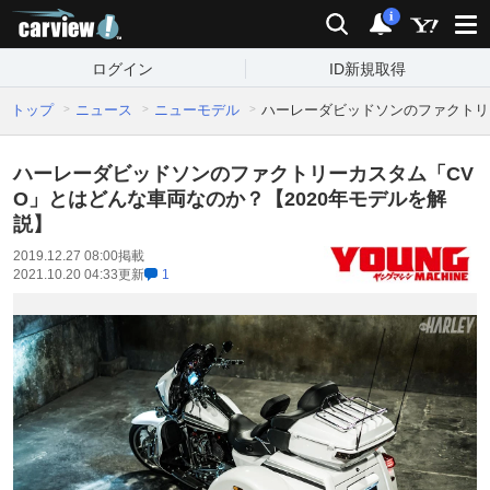
carview!
検索
通知
i
ログイン
ID新規取得
トップ
ニュース
ニューモデル
ハーレーダビッドソンのファクトリ
ハーレーダビッドソンのファクトリーカスタム「CV
O」とはどんな車両なのか？【2020年モデルを解
説】
2019.12.27 08:00
掲載
2021.10.20 04:33
更新
1