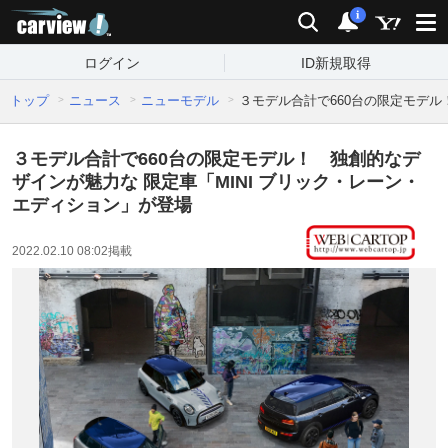
carview!
検索
通知
i
ログイン
ID新規取得
トップ
ニュース
ニューモデル
３モデル合計で660台の限定モデル
３モデル合計で660台の限定モデル！ 独創的なデ
ザインが魅力な 限定車「MINI ブリック・レーン・
エディション」が登場
2022.02.10 08:02
掲載