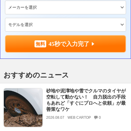
45秒で入力完了
おすすめのニュース
砂地や泥濘地や雪でクルマのタイヤが
空転して動かない！ 自力脱出の手段
もあれど「すぐにプロへと依頼」が最
善策なワケ
2026.08.07
WEB CARTOP
0