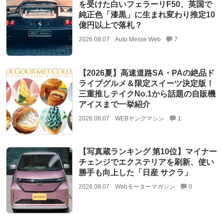
を受けた白いフェラーリF50、英国で
純正色「漆黒」に生まれ変わり推定10
億円以上で落札？
2026.08.07
Auto Messe Web
7
【2026夏】高速道路SA・PAの絶品ド
ライブグルメ＆限定スイーツ決定版！
三重推しテイクNo.1から話題の自販機
アイスまで一挙紹介
2026.08.07
WEBヤングマシン
1
【写真蔵ランキング 第10位】マイナー
チェンジでエクステリアを刷新、使い
勝手も向上した「日産 サクラ」
2026.08.07
Webモーターマガジン
0