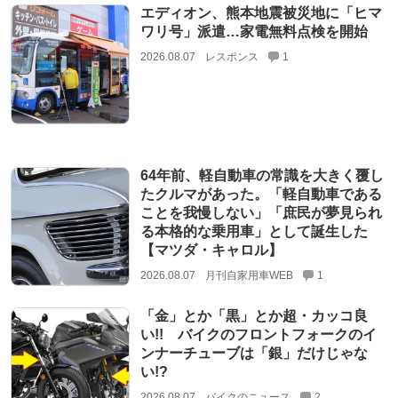
エディオン、熊本地震被災地に「ヒマ
ワリ号」派遣…家電無料点検を開始
2026.08.07
レスポンス
1
64年前、軽自動車の常識を大きく覆し
たクルマがあった。「軽自動車である
ことを我慢しない」「庶民が夢見られ
る本格的な乗用車」として誕生した
【マツダ・キャロル】
2026.08.07
月刊自家用車WEB
1
「金」とか「黒」とか超・カッコ良
い!! バイクのフロントフォークのイ
ンナーチューブは「銀」だけじゃな
い!?
2026.08.07
バイクのニュース
2