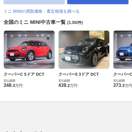
ミニ MINIの買取価格・査定相場を調べる
全国のミニ MINI中古車一覧
(3,302件)
クーパーC 5ドア DCT
クーパーS 3ドア DCT
クーパーC 
支払総額
支払総額
支払総額
348
439
373
.
3
.
2
.
3
万円
万円
万