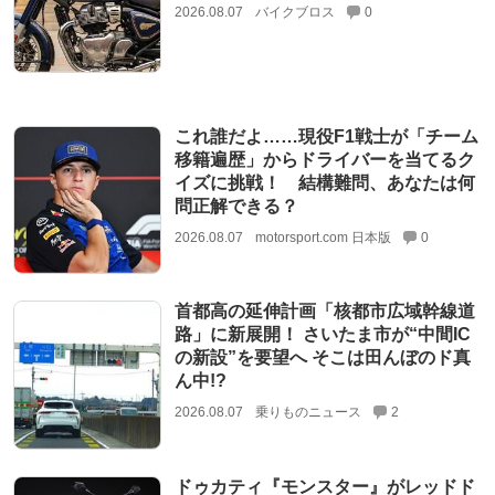
2026.08.07
バイクブロス
0
これ誰だよ……現役F1戦士が「チーム
移籍遍歴」からドライバーを当てるク
イズに挑戦！ 結構難問、あなたは何
問正解できる？
2026.08.07
motorsport.com 日本版
0
首都高の延伸計画「核都市広域幹線道
路」に新展開！ さいたま市が“中間IC
の新設”を要望へ そこは田んぼのド真
ん中!?
2026.08.07
乗りものニュース
2
ドゥカティ『モンスター』がレッドド