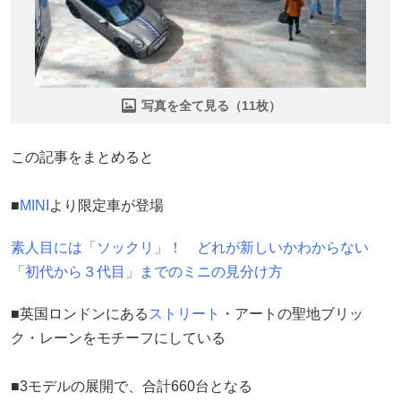
写真を全て見る（11枚）
この記事をまとめると
■
MINI
より限定車が登場
素人目には「ソックリ」！ どれが新しいかわからない
「初代から３代目」までのミニの見分け方
■英国ロンドンにある
ストリート
・アートの聖地ブリッ
ク・レーンをモチーフにしている
■3モデルの展開で、合計660台となる