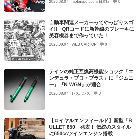
2026.08.07
motorsport.com 日本版
0
自動車関連メーカーってやっぱりスゴ
イ!! QRコードに新幹線のブレーキに
美容機器まで作っていた！
2026.08.07
WEB CARTOP
0
テインの純正互換高機能ショック「エ
ンデュラ・プロ・プラス」に『ジムニ
ー』『N-WGN』が適合
2026.08.07
レスポンス
0
【ロイヤルエンフィールド】新型「B
ULLET 650」発表！ 伝統のスタイル
に650ccツインエンジン搭載