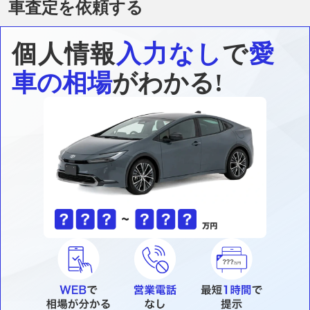
車査定を依頼する
個人情報
入力なし
で
愛
車の相場
がわかる!