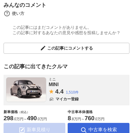
みんなのコメント
使い方
この記事にはまだコメントがありません。
この記事に対するあなたの意見や感想を投稿しませんか？
この記事にコメントする
この記事に出てきたクルマ
ミニ
MINI
4.
4
1,510件
マイカー登録
新車価格
中古車本体価格
（税込）
298
490
8
760
.
0万円
～
.
0万円
.
8万円
～
.
0万円
新車見積り
中古車を検索