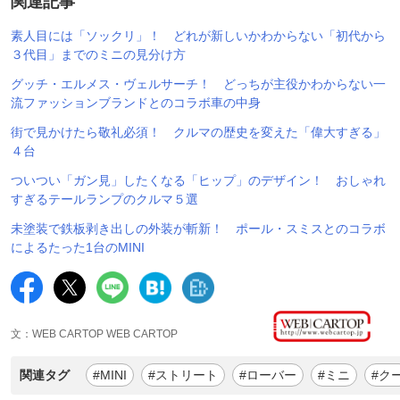
関連記事
素人目には「ソックリ」！ どれが新しいかわからない「初代から
３代目」までのミニの見分け方
グッチ・エルメス・ヴェルサーチ！ どっちが主役かわからない一
流ファッションブランドとのコラボ車の中身
街で見かけたら敬礼必須！ クルマの歴史を変えた「偉大すぎる」
４台
ついつい「ガン見」したくなる「ヒップ」のデザイン！ おしゃれ
すぎるテールランプのクルマ５選
未塗装で鉄板剥き出しの外装が斬新！ ポール・スミスとのコラボ
によるたった1台のMINI
文：WEB CARTOP WEB CARTOP
関連タグ
#MINI
#ストリート
#ローバー
#ミニ
#ク