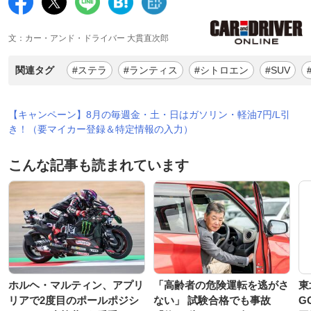
文：カー・アンド・ドライバー 大貫直次郎
関連タグ
#ステラ
#ランティス
#シトロエン
#SUV
【キャンペーン】8月の毎週金・土・日はガソリン・軽油7円/L引
き！（要マイカー登録＆特定情報の入力）
こんな記事も読まれています
ホルヘ・マルティン、アプリ
「高齢者の危険運転を逃がさ
東
リアで2度目のポールポジシ
ない」 試験合格でも事故
G