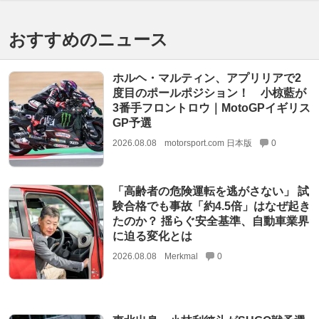
おすすめのニュース
ホルヘ・マルティン、アプリリアで2
度目のポールポジション！ 小椋藍が
3番手フロントロウ｜MotoGPイギリス
GP予選
2026.08.08
motorsport.com 日本版
0
「高齢者の危険運転を逃がさない」 試
験合格でも事故「約4.5倍」はなぜ起き
たのか？ 揺らぐ安全基準、自動車業界
に迫る変化とは
2026.08.08
Merkmal
0