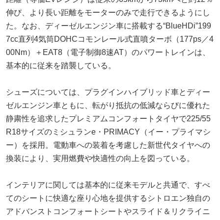
伸び、より長い距離をモーターのみで走行できるようにし
た。なお、ディーゼルエンジン車に搭載する“BlueHDi”199
7cc直列4気筒DOHCコモンレール式直噴ターボ（177ps／4
00Nm）＋EAT8（電子制御8速AT）のパワートレインは、
基本的に従来を踏襲している。
シューズについては、プラグインハイブリッド車とディー
ゼルエンジン車ともに、転がり抵抗の低減ならびに優れた
静粛性を追求したプレミアムコンフォートタイヤで225/55
R18サイズのミシュランe・PRIMACY（イー・プライマシ
ー）を採用。電動車への装着を考慮した新世代タイヤへの
換装により、実用燃費や快適性の向上を図っている。
インテリアに関しては基本的に従来モデルと共通で、すべ
てのシートに快適な座り心地を提供するシトロエン独自の
アドバンストコンフォートシートやスライド＆リクライニ