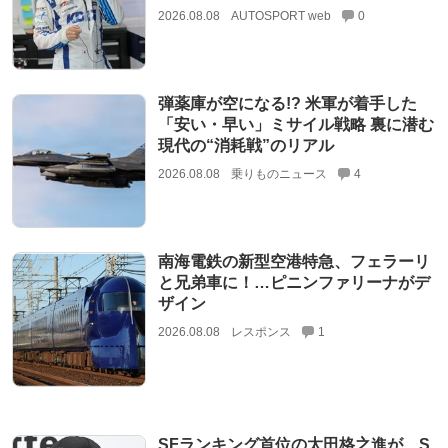
2026.08.08
AUTOSPORT web
0
弾薬庫が空になる!? 米軍が着手した
「安い・早い」ミサイル戦略 裏に潜む
現代の“消耗戦”のリアル
2026.08.08
乗りものニュース
4
南海電鉄の新型空港特急、フェラーリ
と兄弟車に！…ピニンファリーナがデ
ザイン
2026.08.08
レスポンス
1
SFランキング首位の太田格之進が、S