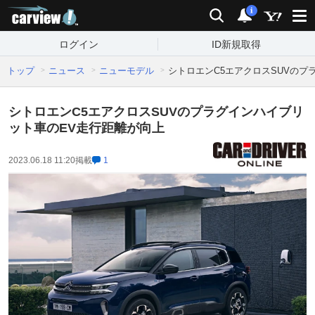
carview!
検索
通知
i
ログイン
ID新規取得
トップ
ニュース
ニューモデル
シトロエンC5エアクロスSUVのプ
シトロエンC5エアクロスSUVのプラグインハイブリ
ット車のEV走行距離が向上
2023.06.18 11:20
掲載
1