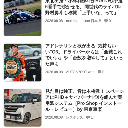
東北出身・小林利徠斗がSUGO戦予選
6番手で沸かせる。同世代のライバル
野村勇斗も称賛「上手いな、って」
2026.08.08
motorsport.com 日本版
0
アドレナリンと欲が出る“気持ちい
い”Q3。ドライバーからは「全戦これ
でいい」や「台数を増やして」といっ
た声も
2026.08.08
AUTOSPORT web
0
見た目は純正、音は本格派！ スペーシ
アにPHD＋サイバーナビXを組んだ実
用派システム［Pro Shop インストー
ル・レビュー］by 東京車楽
2026.08.08
レスポンス
1