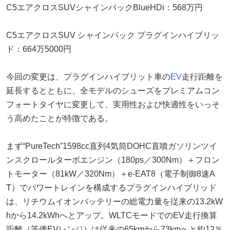
C5エアクロスSUVシャインパックBlueHDi：568万円
C5エアクロスSUV シャインパック プラグインハイブリッ
ド：664万5000円
今回の変更は、プラグインハイブリット車の
EV
走行距離を
延長するとともに、全モデルのシューズをプレミアムコン
フォートタイヤに変更して、実用性および快適性をいっそ
う高めたことが特徴である。
まず“PureTech”1598cc直列4気筒DOHC直噴ガソリンツイ
ンスクロールターボエンジン（180ps／300Nm）＋フロン
トモーター（81kW／320Nm）＋e-EAT8（電子制御8速A
T）でパワートレインを構成するプラグインハイブリッド
は、リチウムイオンバッテリーの総電力量を従来の13.2kW
hから14.2kWhへとアップ。WLTCモードでのEV走行換算
距離（等価EVレンジ）は従来の65kmから73kmへと約12％