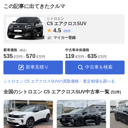
この記事に出てきたクルマ
シトロエン
C5 エアクロスSUV
4.
5
68件
マイカー登録
新車価格
中古車本体価格
（税込）
535
570
119
635
.
0万円
～
.
0万円
.
9万円
～
.
0万円
新車見積り
中古車を検索
シトロエン C5 エアクロスSUVの買取価格・査定相場を調べる
全国のシトロエン C5 エアクロスSUV中古車一覧
(51件)