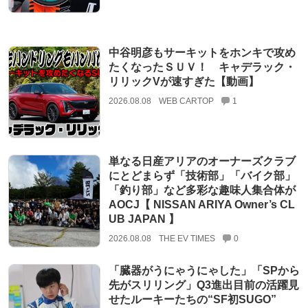
中谷明彦もサーキットをホンキで攻め
たくなったＳＵＶ！ キャデラック・
リリックVが速すぎた【動画】
2026.08.08
WEB CARTOP
1
単なる日産アリアのオーナーズクラブ
にとどまらず「技術部」「バイク部」
「釣り部」など多彩な趣味人集合体が
AOCJ【 NISSAN ARIYA Owner’s CL
UB JAPAN 】
2026.08.08
THE EV TIMES
0
「臓器がうにゃうにゃした」「SPから
先がスリリング」Q3進出目前の活躍見
せたルーキーたちの“SF初SUGO”