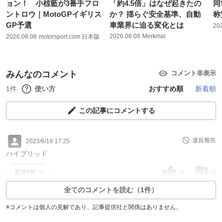
ョン！ 小椋藍が3番手フロ
「約4.5倍」はなぜ起きたの
同
ントロウ｜MotoGPイギリス
か？ 揺らぐ安全基準、自動
称
GP予選
車業界に迫る変化とは
20
2026.08.08
Merkmal
2026.08.08
motorsport.com 日本版
みんなのコメント
コメント非表示
1件
使い方
おすすめ順
新着順
この記事にコメントする
違反報告
2023/6/18 17:25
ハイブリッド
0
0
返信0件
全てのコメントを読む（1件）
※コメントは個人の見解であり、記事提供社と関係はありません。