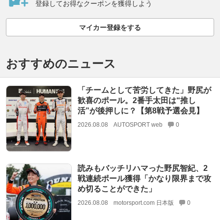
登録してお得なクーポンを獲得しよう
マイカー登録をする
おすすめのニュース
「チームとして苦労してきた」野尻が
歓喜のポール。2番手太田は“推し
活”が後押しに？【第8戦予選会見】
2026.08.08
AUTOSPORT web
0
読みもバッチリハマった野尻智紀、2
戦連続ポール獲得「かなり限界まで攻
め切ることができた」
2026.08.08
motorsport.com 日本版
0