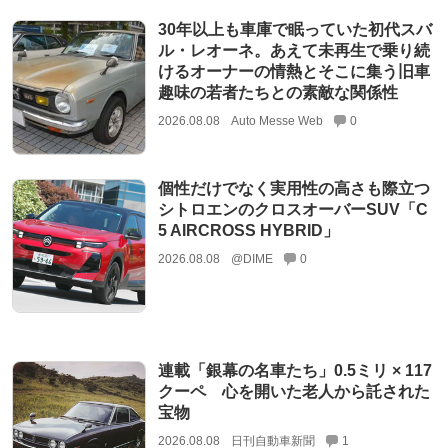
30年以上も車庫で眠っていた初代スバ
ル・レオーネ。あえて未再生で乗り続
けるオーナーの情熱とそこに集う旧車
趣味の若者たちとの素敵な関係性
2026.08.08
Auto Messe Web
0
個性だけでなく実用性の高さも際立つ
シトロエンのクロスオーバーSUV「C
5 AIRCROSS HYBRID」
2026.08.08
@DIME
0
連載「銀幕の名車たち」0.5ミリ × 117
クーペ 心を開いた老人から託された
宝物
2026.08.08
日刊自動車新聞
1