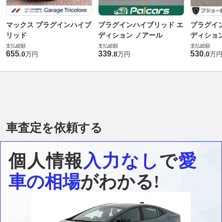
マックス プラグインハイブ
プラグインハイブリッド エ
プラグイ
リッド
ディション ノアール
ディショ
支払総額
支払総額
支払総額
655
339
530
.
0
.
8
.
0
万円
万円
万
車査定を依頼する
個人情報
入力なし
で
愛
車の相場
がわかる!