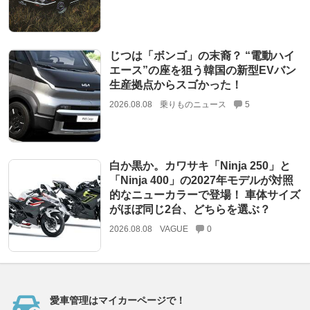
じつは「ボンゴ」の末裔？ “電動ハイ
エース”の座を狙う韓国の新型EVバン
生産拠点からスゴかった！
2026.08.08
乗りものニュース
5
白か黒か。カワサキ「Ninja 250」と
「Ninja 400」の2027年モデルが対照
的なニューカラーで登場！ 車体サイズ
がほぼ同じ2台、どちらを選ぶ？
2026.08.08
VAGUE
0
愛車管理はマイカーページで！