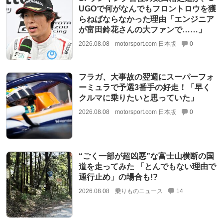
UGOで何がなんでもフロントロウを獲
らねばならなかった理由「エンジニア
が富田鈴花さんの大ファンで……」
2026.08.08
motorsport.com 日本版
0
フラガ、大事故の翌週にスーパーフォ
ーミュラで予選3番手の好走！「早く
クルマに乗りたいと思っていた」
2026.08.08
motorsport.com 日本版
0
“ごく一部が超凶悪”な富士山横断の国
道を走ってみた 「とんでもない理由で
通行止め」の場合も!?
2026.08.08
乗りものニュース
14