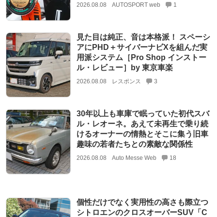
2026.08.08
AUTOSPORT web
1
見た目は純正、音は本格派！ スペーシ
アにPHD＋サイバーナビXを組んだ実
用派システム［Pro Shop インストー
ル・レビュー］by 東京車楽
2026.08.08
レスポンス
3
30年以上も車庫で眠っていた初代スバ
ル・レオーネ。あえて未再生で乗り続
けるオーナーの情熱とそこに集う旧車
趣味の若者たちとの素敵な関係性
2026.08.08
Auto Messe Web
18
個性だけでなく実用性の高さも際立つ
シトロエンのクロスオーバーSUV「C