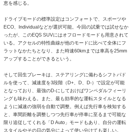
恵を感じる。
ドライブモードの標準設定はコンフォートで、スポーツや
ECO、Individualなどが選択可能。今回の試乗では試せなか
ったが、このEQS SUVにはオフロードモードも用意されて
いる。アクセルの特性曲線が他のモードに比べて全体にフ
ラットなかたちとなり、また時速60kmまでは車高を25mm
アップすることができるという。
そして回生ブレーキは、ステアリングに備わるシフトパド
ルを使って、減速度を3段階（D+、D、D-）で設定が可能
となっており、最強のD-にしておけばワンペダルフィーリ
ングも味わえる。また、最も効率的な運転スタイルとなる
ように減速の強弱を自動で調整。例えば先行車を検知する
と、車間距離を調整しつつ先行車が停車に至るまで可能な
限り追従してくれる「D Auto」モードもあり、自分の運転
スタイルやその日の気分によって使い分けても楽しい。