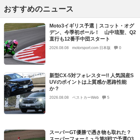
おすすめのニュース
Moto3イギリス予選｜スコット・オグ
デン、今季初ポール！ 山中琉聖、Q2
直行も12番手中団スタート
2026.08.08
motorsport.com 日本版
0
新型CX-5対フォレスター!! 人気国産S
UVのポイントは上質感か悪路性能
か？
2026.08.08
ベストカーWeb
5
スーパーGT優勝で憑き物も取れた？
スーパーフォーミュラ第8戦で予選Q3