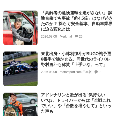
「高齢者の危険運転を逃がさない」 試
験合格でも事故「約4.5倍」はなぜ起き
たのか？ 揺らぐ安全基準、自動車業界
に迫る変化とは
2026.08.08
Merkmal
26
東北出身・小林利徠斗がSUGO戦予選
6番手で沸かせる。同世代のライバル
野村勇斗も称賛「上手いな、って」
2026.08.08
motorsport.com 日本版
0
アドレナリンと欲が出る“気持ちい
い”Q3。ドライバーからは「全戦これ
でいい」や「台数を増やして」といっ
た声も