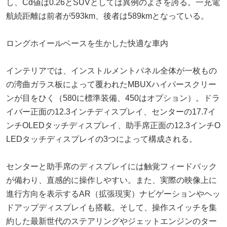
し、Cd値は0.26とSUVとしては異例のよさを誇る。一充電
航続距離は前者が593km、後者は589kmとなっている。
ロングホイールベースを生かした快適な車内
インテリアでは、インストルメントパネル全体が一枚もの
の湾曲ガラス板によって覆われたMBUXハイパースクリー
ンが目をひく（580に標準装備、450はオプション）。ドラ
イバー正面の12.3インチディスプレイ、センターの17.7イ
ンチOLEDタッチディスプレイ、助手席正面の12.3インチO
LEDタッチディスプレイの3つによって構成される。
センターと助手席のディスプレイには触覚フィードバック
が備わり、直感的に操作しやすい。また、実際の映像上に
進行方向を表示するAR（拡張現実）ナビゲーションやヘッ
ドアップディスプレイも搭載。そして、操作スイッチを集
約した最新世代のステアリングやジェットエンジンのター