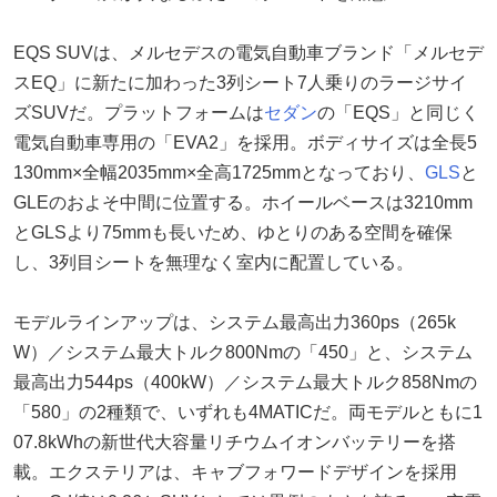
EQS SUVは、メルセデスの電気自動車ブランド「メルセデ
スEQ」に新たに加わった3列シート7人乗りのラージサイ
ズSUVだ。プラットフォームは
セダン
の「EQS」と同じく
電気自動車専用の「EVA2」を採用。ボディサイズは全長5
130mm×全幅2035mm×全高1725mmとなっており、
GLS
と
GLEのおよそ中間に位置する。ホイールベースは3210mm
とGLSより75mmも長いため、ゆとりのある空間を確保
し、3列目シートを無理なく室内に配置している。
モデルラインアップは、システム最高出力360ps（265k
W）／システム最大トルク800Nmの「450」と、システム
最高出力544ps（400kW）／システム最大トルク858Nmの
「580」の2種類で、いずれも4MATICだ。両モデルともに1
07.8kWhの新世代大容量リチウムイオンバッテリーを搭
載。エクステリアは、キャブフォワードデザインを採用