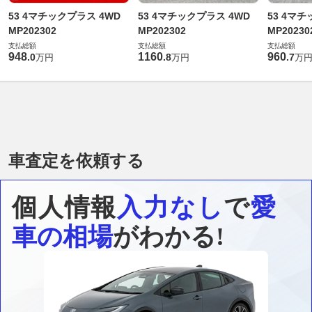
53 4マチックプラス 4WD
53 4マチックプラス 4WD
53 4マ
MP202302
MP202302
MP20230
支払総額
支払総額
支払総額
948
1160
960
.
0
.
8
.
7
万円
万円
万
車査定を依頼する
個人情報
入力なし
で
愛
車の相場
がわかる!