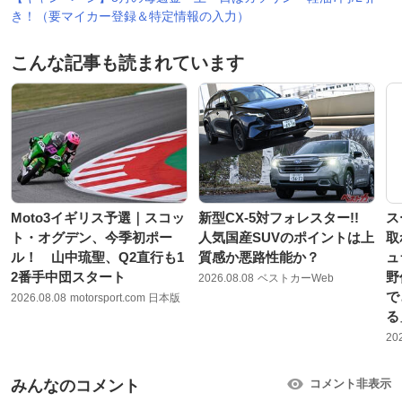
き！（要マイカー登録＆特定情報の入力）
こんな記事も読まれています
Moto3イギリス予選｜スコッ
新型CX-5対フォレスター!!
ス
ト・オグデン、今季初ポー
人気国産SUVのポイントは上
取
ル！ 山中琉聖、Q2直行も1
質感か悪路性能か？
ュ
2番手中団スタート
野
2026.08.08
ベストカーWeb
で
2026.08.08
motorsport.com 日本版
る
20
みんなのコメント
コメント非表示