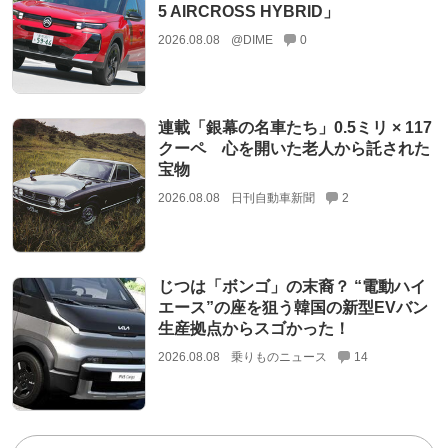
5 AIRCROSS HYBRID」
2026.08.08
@DIME
0
連載「銀幕の名車たち」0.5ミリ × 117
クーペ 心を開いた老人から託された
宝物
2026.08.08
日刊自動車新聞
2
じつは「ボンゴ」の末裔？ “電動ハイ
エース”の座を狙う韓国の新型EVバン
生産拠点からスゴかった！
2026.08.08
乗りものニュース
14