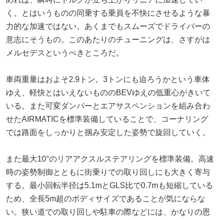
く。とはいうものの同乗する乗員を不快にさせるような暴
力的な加速ではない。あくまでもスムーズでドライバーの
意志にそうもの。このあたりのチューニングは、さすがは
メルセデスというべきところだ。
車両重量はおよそ2.9トン。3トンにも迫ろうかという車体
ゆえ、軽快とはいえないもののBEVゆえの低重心がきいて
いる。また可変ダンパーとエアサスペンションを組み合わ
せたAIRMATICを標準装備していることで、コーナリング
では路面をしっかりと掴み安定した姿勢で旋回していく。
また最大10°のリアアクスルステアリングを標準装備。高速
時の姿勢制御とともに街乗りでの取り回しにも大きく寄与
する。最小回転半径は5.1mとGLS比で0.7mも短縮している
ため、全長5m超のボディサイズであることが気にならな
い。狭い道での取り回しや駐車の際などには、かなりの恩