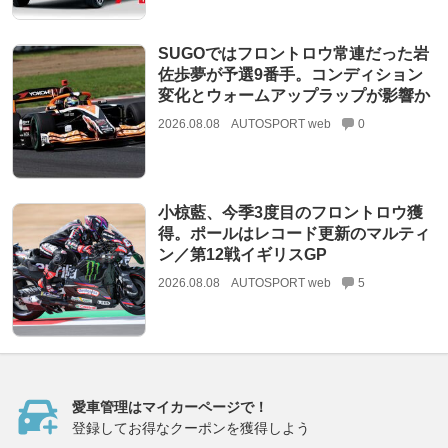
SUGOではフロントロウ常連だった岩
佐歩夢が予選9番手。コンディション
変化とウォームアップラップが影響か
2026.08.08
AUTOSPORT web
0
小椋藍、今季3度目のフロントロウ獲
得。ポールはレコード更新のマルティ
ン／第12戦イギリスGP
2026.08.08
AUTOSPORT web
5
愛車管理はマイカーページで！
登録してお得なクーポンを獲得しよう