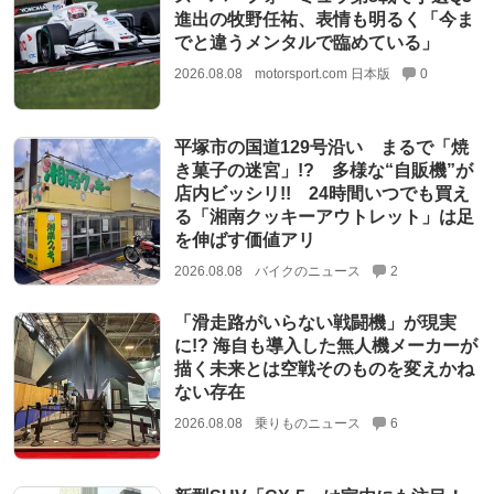
進出の牧野任祐、表情も明るく「今ま
でと違うメンタルで臨めている」
2026.08.08
motorsport.com 日本版
0
平塚市の国道129号沿い まるで「焼
き菓子の迷宮」!? 多様な“自販機”が
店内ビッシリ!! 24時間いつでも買え
る「湘南クッキーアウトレット」は足
を伸ばす価値アリ
2026.08.08
バイクのニュース
2
「滑走路がいらない戦闘機」が現実
に!? 海自も導入した無人機メーカーが
描く未来とは空戦そのものを変えかね
ない存在
2026.08.08
乗りものニュース
6