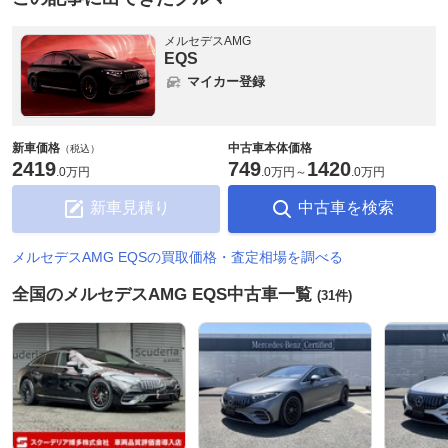
メルセデスAMG
EQS
マイカー登録
新車価格
中古車本体価格
（税込）
2419
749
1420
.
0万円
.
0万円
～
.
0万円
新車見積り
中古車を検索
メルセデスAMG EQSの買取価格・査定相場を調べる
全国のメルセデスAMG EQS中古車一覧
(31件)