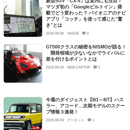
新型SUV「CX-5」は室内にも注目！
マツダ初の「Googleビルトイン」搭
載でどう変わった？ パイオニアのナビ
アプリ「コッチ」を使って感じた“驚
き”とは
2026.08.08
VAGUE
0
GT500クラスの秘密をNISMOが語る！
開発領域が少ないなかでライバルに
差を付けるポイントとは
2026.08.08
WEB CARTOP
5
今週のダイジェスト【8/1～8/7】ハス
ラー、アコード…次期モデルのスクー
プ情報３連発！
2026.08.08
グーネット
1