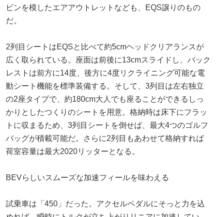
ビンを模したエアアウトレットなども、EQS譲りのもの
だ。
2列目シートはEQSと比べて約5cmヘッドクリアランスが
広く取られている。座面は前後に13cmスライドし、バック
レストは前方に14度、後方に4度リクライニング可能な電
動シート機能を標準装備する。そして、3列目は左右独立
の2座タイプで、約180cm大人でも座ることができるしっ
かりとしたつくりのシートを用意。格納時は床下にフラッ
トに収まるため、3列目シートを倒せば、最大4つのゴルフ
バッグが積載可能だ。さらに2列目もあわせて格納すれば
荷室容量は最大2020リッターとなる。
BEVらしいスムーズな加速フィールを味わえる
試乗車は「450」だった。アクセルペダルにそっと力を込
めれば、瞬時にトルクが立ち上がりリニアに加速してい