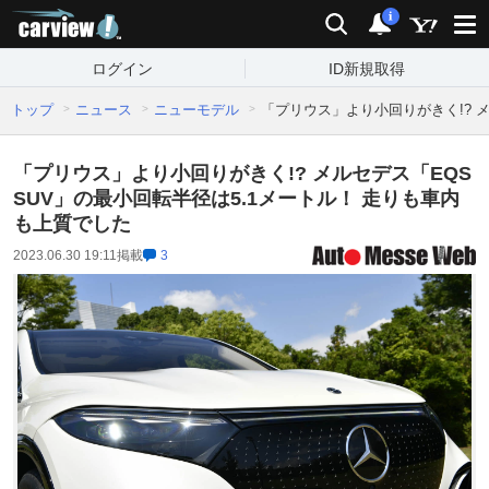
carview!
検索
通知
i
ログイン
ID新規取得
トップ
ニュース
ニューモデル
「プリウス」より小回りがきく!? メ
「プリウス」より小回りがきく!? メルセデス「EQS
SUV」の最小回転半径は5.1メートル！ 走りも車内
も上質でした
2023.06.30 19:11
掲載
3