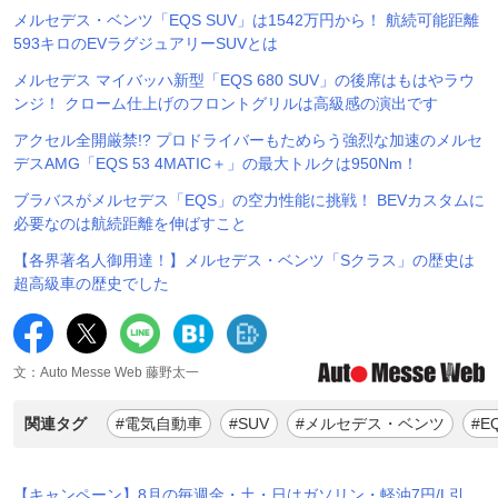
メルセデス・ベンツ「EQS SUV」は1542万円から！ 航続可能距離
593キロのEVラグジュアリーSUVとは
メルセデス マイバッハ新型「EQS 680 SUV」の後席はもはやラウ
ンジ！ クローム仕上げのフロントグリルは高級感の演出です
アクセル全開厳禁!? プロドライバーもためらう強烈な加速のメルセ
デスAMG「EQS 53 4MATIC＋」の最大トルクは950Nm！
ブラバスがメルセデス「EQS」の空力性能に挑戦！ BEVカスタムに
必要なのは航続距離を伸ばすこと
【各界著名人御用達！】メルセデス・ベンツ「Sクラス」の歴史は
超高級車の歴史でした
文：Auto Messe Web 藤野太一
関連タグ
#電気自動車
#SUV
#メルセデス・ベンツ
#E
【キャンペーン】8月の毎週金・土・日はガソリン・軽油7円/L引